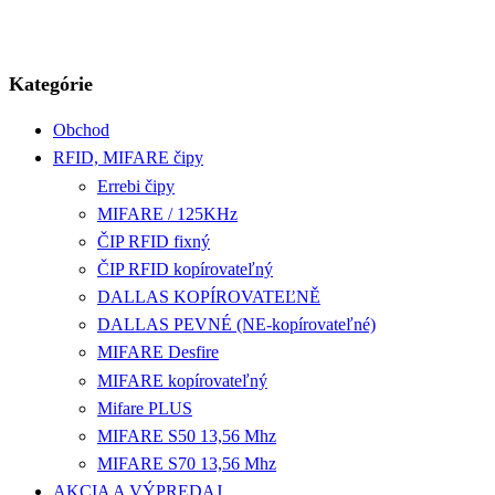
Kategórie
Obchod
RFID, MIFARE čipy
Errebi čipy
MIFARE / 125KHz
ČIP RFID fixný
ČIP RFID kopírovateľný
DALLAS KOPÍROVATEĽNĚ
DALLAS PEVNÉ (NE-kopírovateľné)
MIFARE Desfire
MIFARE kopírovateľný
Mifare PLUS
MIFARE S50 13,56 Mhz
MIFARE S70 13,56 Mhz
AKCIA A VÝPREDAJ