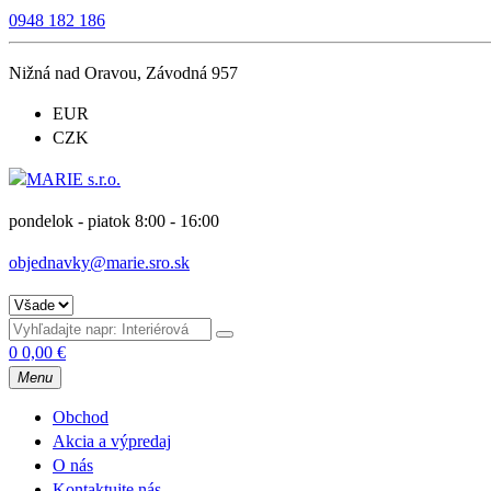
0948 182 186
Nižná nad Oravou, Závodná 957
EUR
CZK
pondelok - piatok 8:00 - 16:00
objednavky@marie.sro.sk
0
0,00
€
Menu
Obchod
Akcia a výpredaj
O nás
Kontaktujte nás