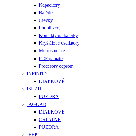
Kapacitory
Batérie
Cievky
Imobilizéry
Kontakty na baterky
Kryštálové oscilátory
Mikrospínače
PCF pamäte
Procesory eeprom
INFINITY
DIAĽKOVÉ
ISUZU
PUZDRA
JAGUAR
DIAĽKOVÉ
OSTATNÉ
PUZDRA
JEEP