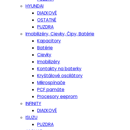
HYUNDAI
DIAĽKOVÉ
OSTATNÉ
PUZDRA
Imobilizéry, Cievky, Čipy, Batérie
Kapacitory
Batérie
Cievky
Imobilizéry
Kontakty na baterky
Kryštálové oscilátory
Mikrospínače
PCF pamäte
Procesory eeprom
INFINITY
DIAĽKOVÉ
ISUZU
PUZDRA