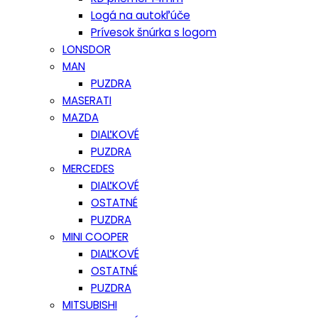
Logá na autokľúče
Prívesok šnúrka s logom
LONSDOR
MAN
PUZDRA
MASERATI
MAZDA
DIAĽKOVÉ
PUZDRA
MERCEDES
DIAĽKOVÉ
OSTATNÉ
PUZDRA
MINI COOPER
DIAĽKOVÉ
OSTATNÉ
PUZDRA
MITSUBISHI