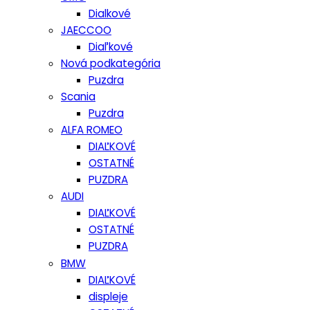
Dialkové
JAECCOO
Diaľkové
Nová podkategória
Puzdra
Scania
Puzdra
ALFA ROMEO
DIAĽKOVÉ
OSTATNÉ
PUZDRA
AUDI
DIAĽKOVÉ
OSTATNÉ
PUZDRA
BMW
DIAĽKOVÉ
displeje