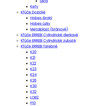
Silca
Kefy
Kľúče Dozické
Hobes široký
Hobes úzky
Metalplast (bránové)
Kľúče ERREBI Cylindrické dierkavé
Kľúče ERREBI Cylindrické zubaté
Kľúče ERREBI farebné
K20
K21
K22
K23
K24
K26
K30
K32
LOB2
P10