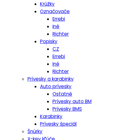
Krúžky
Označovače
Errebi
Iné
Richter
Popisky
CZ
Errebi
Iné
Richter
Prívesky a karabinky
Auto prívesky
Ostatné
Prívesky auto BM
Prívesky BMS
Karabinky
Prívesky špeciál
Šnúrky
X-key kľúče