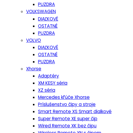
PUZDRA
VOLKSWAGEN
DIAĽKOVÉ
OSTATNÉ
PUZDRA
VOLVO
DIAĽKOVÉ
OSTATNÉ
PUZDRA
Xhorse
Adaptéry
XM KESY séria
XZ séria
Mercedes kľúče Xhorse
Príslušenstvo čipy a stroje
Smart Remote XS Smart dialkové
Super Remote XE super čip
Wired Remote XK bez čipu
Wireless Remote XN s čipom