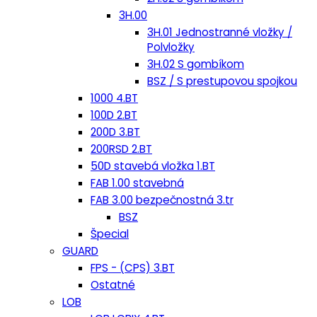
3H.00
3H.01 Jednostranné vložky /
Polvložky
3H.02 S gombíkom
BSZ / S prestupovou spojkou
1000 4.BT
100D 2.BT
200D 3.BT
200RSD 2.BT
50D stavebá vložka 1.BT
FAB 1.00 stavebná
FAB 3.00 bezpečnostná 3.tr
BSZ
Špecial
GUARD
FPS - (CPS) 3.BT
Ostatné
LOB