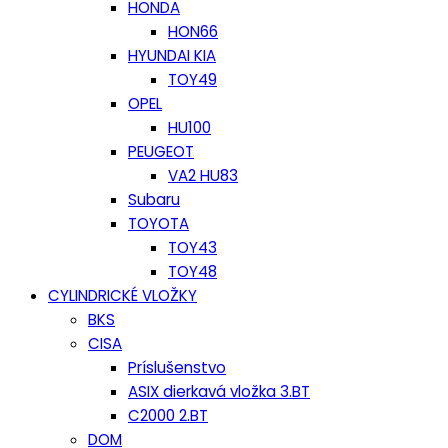
HONDA
HON66
HYUNDAI KIA
TOY49
OPEL
HU100
PEUGEOT
VA2 HU83
Subaru
TOYOTA
TOY43
TOY48
CYLINDRICKÉ VLOŽKY
BKS
CISA
Príslušenstvo
ASIX dierkavá vložka 3.BT
C2000 2.BT
DOM