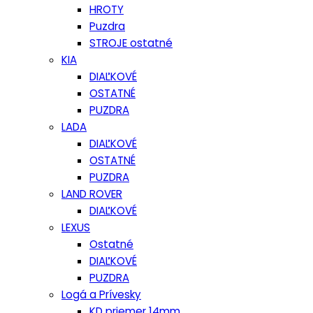
HROTY
Puzdra
STROJE ostatné
KIA
DIAĽKOVÉ
OSTATNÉ
PUZDRA
LADA
DIAĽKOVÉ
OSTATNÉ
PUZDRA
LAND ROVER
DIAĽKOVÉ
LEXUS
Ostatné
DIAĽKOVÉ
PUZDRA
Logá a Prívesky
KD priemer 14mm