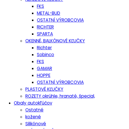
FKS
METAL-BUD
OSTATNÍ VÝROBCOVIA
RICHTER
SPARTA
OKENNÉ, BALKÓNOVÉ KĽUČKY
Richter
Sobinco
FKS
GAMAR
HOPPE
OSTATNÍ VÝROBCOVIA
PLASTOVÉ KĽUČKY
ROZETY okrúhle, hranaté, špecial,
Obaly autokľúčov
Ostatné
kožené
Silikónové