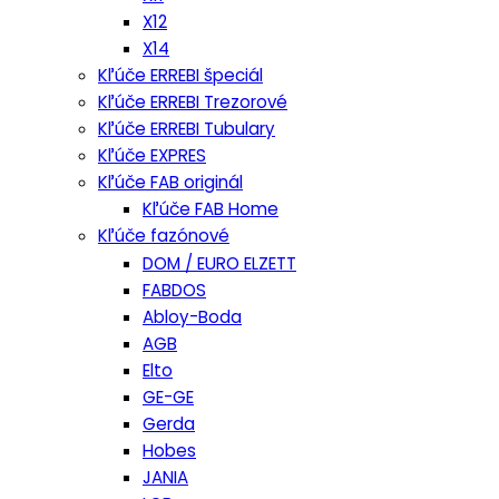
X12
X14
Kľúče ERREBI špeciál
Kľúče ERREBI Trezorové
Kľúče ERREBI Tubulary
Kľúče EXPRES
Kľúče FAB originál
Kľúče FAB Home
Kľúče fazónové
DOM / EURO ELZETT
FABDOS
Abloy-Boda
AGB
Elto
GE-GE
Gerda
Hobes
JANIA