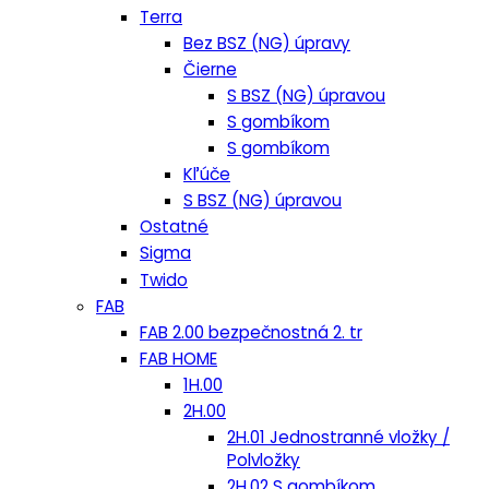
Terra
Bez BSZ (NG) úpravy
Čierne
S BSZ (NG) úpravou
S gombíkom
S gombíkom
Kľúče
S BSZ (NG) úpravou
Ostatné
Sigma
Twido
FAB
FAB 2.00 bezpečnostná 2. tr
FAB HOME
1H.00
2H.00
2H.01 Jednostranné vložky /
Polvložky
2H.02 S gombíkom