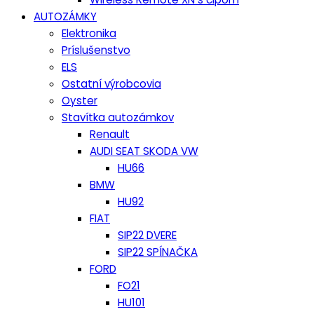
AUTOZÁMKY
Elektronika
Príslušenstvo
ELS
Ostatní výrobcovia
Oyster
Stavítka autozámkov
Renault
AUDI SEAT SKODA VW
HU66
BMW
HU92
FIAT
SIP22 DVERE
SIP22 SPÍNAČKA
FORD
FO21
HU101