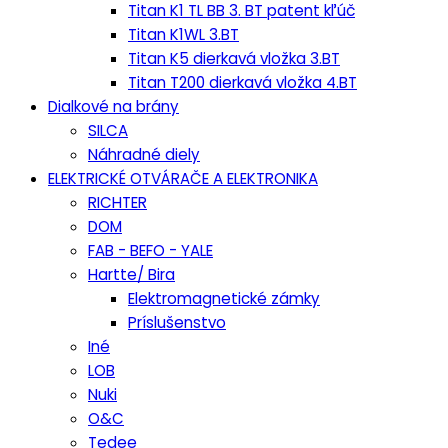
Titan K1 TL BB 3. BT patent kľúč
Titan K1WL 3.BT
Titan K5 dierkavá vložka 3.BT
Titan T200 dierkavá vložka 4.BT
Dialkové na brány
SILCA
Náhradné diely
ELEKTRICKÉ OTVÁRAČE A ELEKTRONIKA
RICHTER
DOM
FAB - BEFO - YALE
Hartte/ Bira
Elektromagnetické zámky
Príslušenstvo
Iné
LOB
Nuki
O&C
Tedee