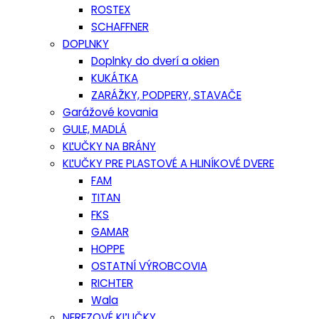
ROSTEX
SCHAFFNER
DOPLNKY
Doplnky do dverí a okien
KUKÁTKA
ZARÁŽKY, PODPERY, STAVAČE
Garážové kovania
GULE, MADLÁ
KĽUČKY NA BRÁNY
KĽUČKY PRE PLASTOVÉ A HLINÍKOVÉ DVERE
FAM
TITAN
FKS
GAMAR
HOPPE
OSTATNÍ VÝROBCOVIA
RICHTER
Wala
NEREZOVÉ KĽUČKY