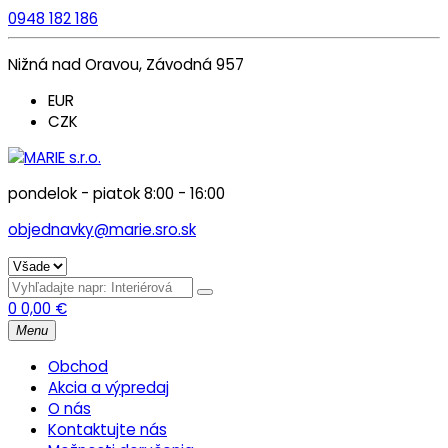
0948 182 186
Nižná nad Oravou, Závodná 957
EUR
CZK
pondelok - piatok 8:00 - 16:00
objednavky@marie.sro.sk
0
0,00
€
Menu
Obchod
Akcia a výpredaj
O nás
Kontaktujte nás