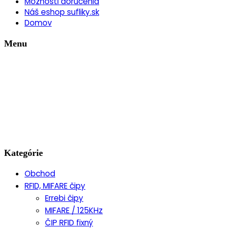
Možnosti doručenia
Náš eshop sufliky.sk
Domov
Menu
Kategórie
Obchod
RFID, MIFARE čipy
Errebi čipy
MIFARE / 125KHz
ČIP RFID fixný