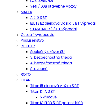
LOB LOBIX 4.BT
Yeti / LOB stavebné vložky
MAUER
A 210 3.BT
ELLITE E2 dierkavá vložka 3.BT výpredaj
STANDART S1 3.BT výpredaj
Ostatní výrobcovia
Príslušenstvo
RICHTER
Spoločný uzáver SU
3. bezpečnostná trieda
4. bezpečnostná trieda
Stavebné
ROTO
TITAN
Titan I6 dierkavá vložka 3.BT
Titan K1 A 3.BT
6 kľúčové
Titan K1 ELBB 3. BT patent kľúč