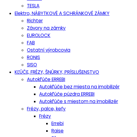
TESLA
Elektro, NÁBYTKOVÉ A SCHRÁNKOVÉ ZÁMKY
Richter
Závory na zámky
EUROLOCK
FAB
Ostatní výrobcovia
RONIS
SISO
KĽÚČE, FRÉZY, ŠNÚRKY, PRÍSLUŠENSTVO
Autokľúče ERREBI
Autokľúče bez miesta na imobilizér
Autokľúče púzdra ERREBI
Autokľúče s miestom na imobilizér
Frézy, palce, kefy
Frézy
Errebi
Raise