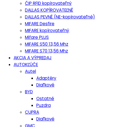
ČIP RFID kopírovateľný
DALLAS KOPÍROVATEĽNĚ
DALLAS PEVNÉ (NE-kopírovateľné)
MIFARE Desfire
MIFARE kopírovateľný
Mifare PLUS
MIFARE S50 13,56 Mhz
MIFARE S70 13,56 Mhz
AKCIA A VÝPREDAJ
AUTOKĽÚČE
Autel
Adaptéry
Diaľkové
BYD
Ostatné
Puzdra
CUPRA
Diaľkové
GMC