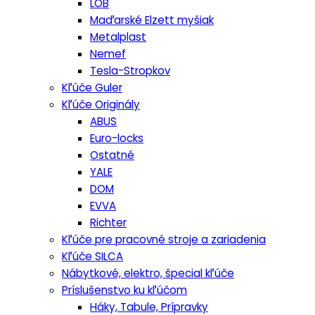
LOB
Maďarské Elzett myšiak
Metalplast
Nemef
Tesla-Stropkov
Kľúče Guler
Kľúče Originály
ABUS
Euro-locks
Ostatné
YALE
DOM
EVVA
Richter
Kľúče pre pracovné stroje a zariadenia
Kľúče SILCA
Nábytkové, elektro, špecial kľúče
Príslušenstvo ku kľúčom
Háky, Tabule, Prípravky