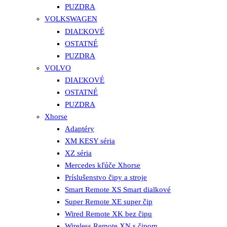
PUZDRA
VOLKSWAGEN
DIAĽKOVÉ
OSTATNÉ
PUZDRA
VOLVO
DIAĽKOVÉ
OSTATNÉ
PUZDRA
Xhorse
Adaptéry
XM KESY séria
XZ séria
Mercedes kľúče Xhorse
Príslušenstvo čipy a stroje
Smart Remote XS Smart dialkové
Super Remote XE super čip
Wired Remote XK bez čipu
Wireless Remote XN s čipom