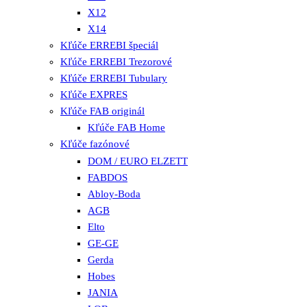
X12
X14
Kľúče ERREBI špeciál
Kľúče ERREBI Trezorové
Kľúče ERREBI Tubulary
Kľúče EXPRES
Kľúče FAB originál
Kľúče FAB Home
Kľúče fazónové
DOM / EURO ELZETT
FABDOS
Abloy-Boda
AGB
Elto
GE-GE
Gerda
Hobes
JANIA