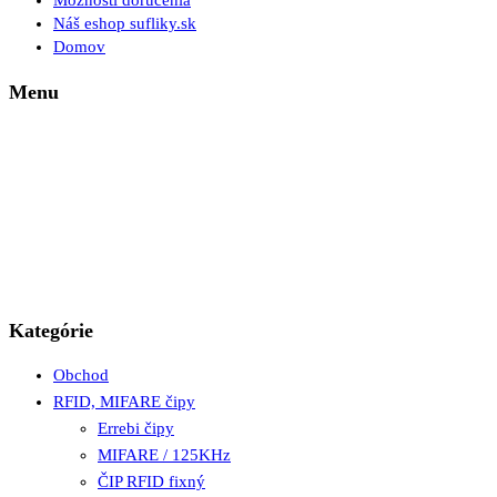
Možnosti doručenia
Náš eshop sufliky.sk
Domov
Menu
Kategórie
Obchod
RFID, MIFARE čipy
Errebi čipy
MIFARE / 125KHz
ČIP RFID fixný