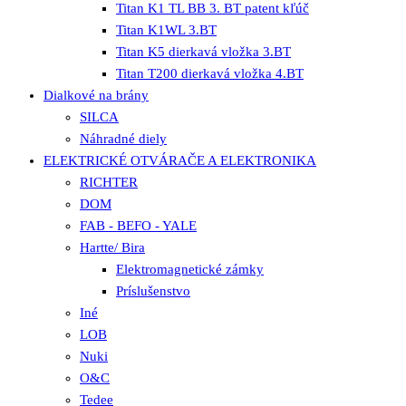
Titan K1 TL BB 3. BT patent kľúč
Titan K1WL 3.BT
Titan K5 dierkavá vložka 3.BT
Titan T200 dierkavá vložka 4.BT
Dialkové na brány
SILCA
Náhradné diely
ELEKTRICKÉ OTVÁRAČE A ELEKTRONIKA
RICHTER
DOM
FAB - BEFO - YALE
Hartte/ Bira
Elektromagnetické zámky
Príslušenstvo
Iné
LOB
Nuki
O&C
Tedee