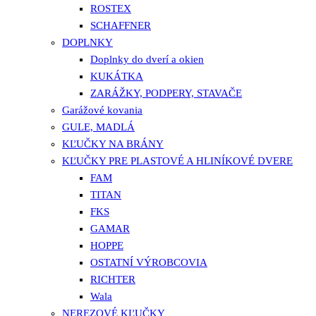
ROSTEX
SCHAFFNER
DOPLNKY
Doplnky do dverí a okien
KUKÁTKA
ZARÁŽKY, PODPERY, STAVAČE
Garážové kovania
GULE, MADLÁ
KĽUČKY NA BRÁNY
KĽUČKY PRE PLASTOVÉ A HLINÍKOVÉ DVERE
FAM
TITAN
FKS
GAMAR
HOPPE
OSTATNÍ VÝROBCOVIA
RICHTER
Wala
NEREZOVÉ KĽUČKY