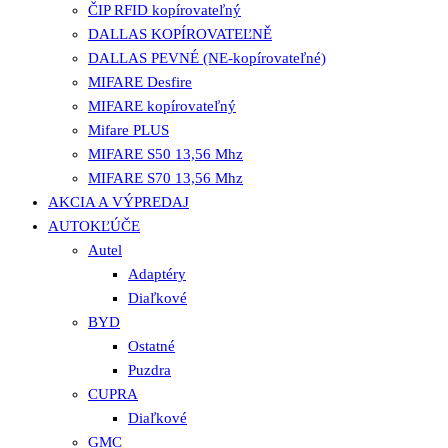
ČIP RFID kopírovateľný
DALLAS KOPÍROVATEĽNĚ
DALLAS PEVNÉ (NE-kopírovateľné)
MIFARE Desfire
MIFARE kopírovateľný
Mifare PLUS
MIFARE S50 13,56 Mhz
MIFARE S70 13,56 Mhz
AKCIA A VÝPREDAJ
AUTOKĽÚČE
Autel
Adaptéry
Diaľkové
BYD
Ostatné
Puzdra
CUPRA
Diaľkové
GMC