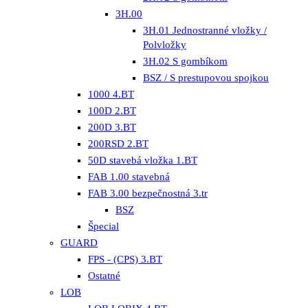
3H.00
3H.01 Jednostranné vložky /
Polvložky
3H.02 S gombíkom
BSZ / S prestupovou spojkou
1000 4.BT
100D 2.BT
200D 3.BT
200RSD 2.BT
50D stavebá vložka 1.BT
FAB 1.00 stavebná
FAB 3.00 bezpečnostná 3.tr
BSZ
Špecial
GUARD
FPS - (CPS) 3.BT
Ostatné
LOB