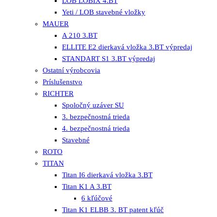
LOB LOBIX 4.BT
Yeti / LOB stavebné vložky
MAUER
A 210 3.BT
ELLITE E2 dierkavá vložka 3.BT výpredaj
STANDART S1 3.BT výpredaj
Ostatní výrobcovia
Príslušenstvo
RICHTER
Spoločný uzáver SU
3. bezpečnostná trieda
4. bezpečnostná trieda
Stavebné
ROTO
TITAN
Titan I6 dierkavá vložka 3.BT
Titan K1 A 3.BT
6 kľúčové
Titan K1 ELBB 3. BT patent kľúč