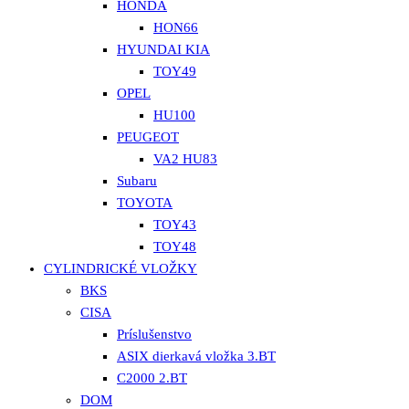
HONDA
HON66
HYUNDAI KIA
TOY49
OPEL
HU100
PEUGEOT
VA2 HU83
Subaru
TOYOTA
TOY43
TOY48
CYLINDRICKÉ VLOŽKY
BKS
CISA
Príslušenstvo
ASIX dierkavá vložka 3.BT
C2000 2.BT
DOM