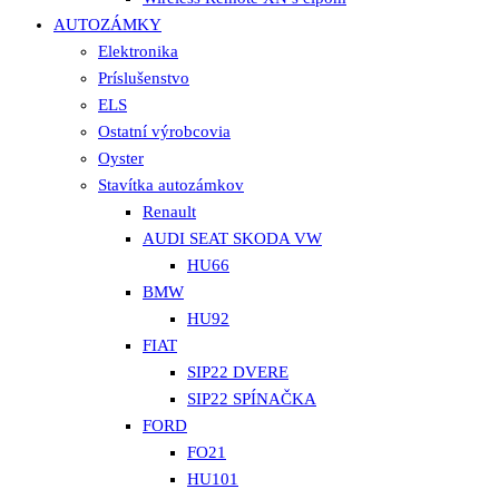
AUTOZÁMKY
Elektronika
Príslušenstvo
ELS
Ostatní výrobcovia
Oyster
Stavítka autozámkov
Renault
AUDI SEAT SKODA VW
HU66
BMW
HU92
FIAT
SIP22 DVERE
SIP22 SPÍNAČKA
FORD
FO21
HU101