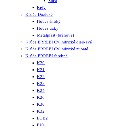
Silca
Kefy
Kľúče Dozické
Hobes široký
Hobes úzky
Metalplast (bránové)
Kľúče ERREBI Cylindrické dierkavé
Kľúče ERREBI Cylindrické zubaté
Kľúče ERREBI farebné
K20
K21
K22
K23
K24
K26
K30
K32
LOB2
P10