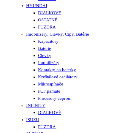
HYUNDAI
DIAĽKOVÉ
OSTATNÉ
PUZDRA
Imobilizéry, Cievky, Čipy, Batérie
Kapacitory
Batérie
Cievky
Imobilizéry
Kontakty na baterky
Kryštálové oscilátory
Mikrospínače
PCF pamäte
Procesory eeprom
INFINITY
DIAĽKOVÉ
ISUZU
PUZDRA