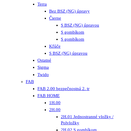
Terra
Bez BSZ (NG) úpravy
Čierne
S BSZ (NG) úpravou
S gombíkom
S gombíkom
Kľúče
S BSZ (NG) úpravou
Ostatné
Sigma
Twido
FAB
FAB 2.00 bezpečnostná 2. tr
FAB HOME
1H.00
2H.00
2H.01 Jednostranné vložky /
Polvložky
2H.02 S gombíkom