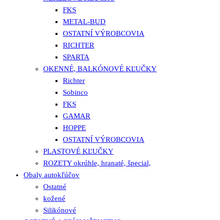
FKS
METAL-BUD
OSTATNÍ VÝROBCOVIA
RICHTER
SPARTA
OKENNÉ, BALKÓNOVÉ KĽUČKY
Richter
Sobinco
FKS
GAMAR
HOPPE
OSTATNÍ VÝROBCOVIA
PLASTOVÉ KĽUČKY
ROZETY okrúhle, hranaté, špecial,
Obaly autokľúčov
Ostatné
kožené
Silikónové