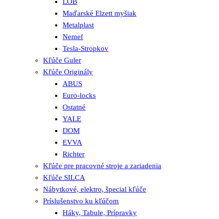
LOB
Maďarské Elzett myšiak
Metalplast
Nemef
Tesla-Stropkov
Kľúče Guler
Kľúče Originály
ABUS
Euro-locks
Ostatné
YALE
DOM
EVVA
Richter
Kľúče pre pracovné stroje a zariadenia
Kľúče SILCA
Nábytkové, elektro, špecial kľúče
Príslušenstvo ku kľúčom
Háky, Tabule, Prípravky