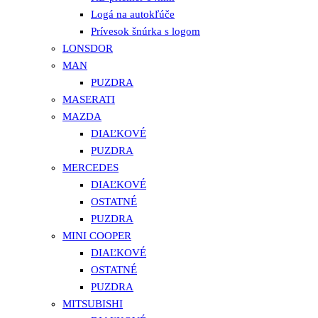
Logá na autokľúče
Prívesok šnúrka s logom
LONSDOR
MAN
PUZDRA
MASERATI
MAZDA
DIAĽKOVÉ
PUZDRA
MERCEDES
DIAĽKOVÉ
OSTATNÉ
PUZDRA
MINI COOPER
DIAĽKOVÉ
OSTATNÉ
PUZDRA
MITSUBISHI