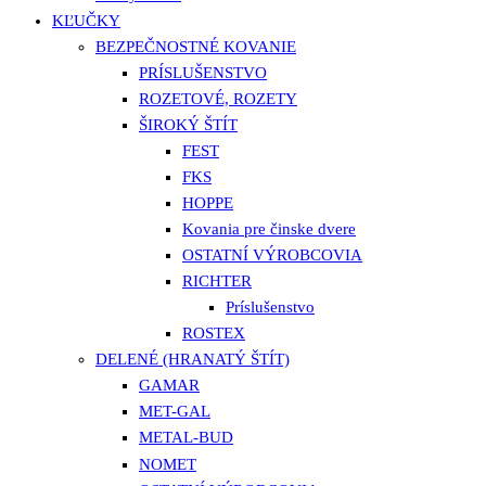
KĽUČKY
BEZPEČNOSTNÉ KOVANIE
PRÍSLUŠENSTVO
ROZETOVÉ, ROZETY
ŠIROKÝ ŠTÍT
FEST
FKS
HOPPE
Kovania pre činske dvere
OSTATNÍ VÝROBCOVIA
RICHTER
Príslušenstvo
ROSTEX
DELENÉ (HRANATÝ ŠTÍT)
GAMAR
MET-GAL
METAL-BUD
NOMET