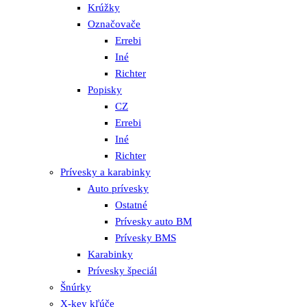
Krúžky
Označovače
Errebi
Iné
Richter
Popisky
CZ
Errebi
Iné
Richter
Prívesky a karabinky
Auto prívesky
Ostatné
Prívesky auto BM
Prívesky BMS
Karabinky
Prívesky špeciál
Šnúrky
X-key kľúče