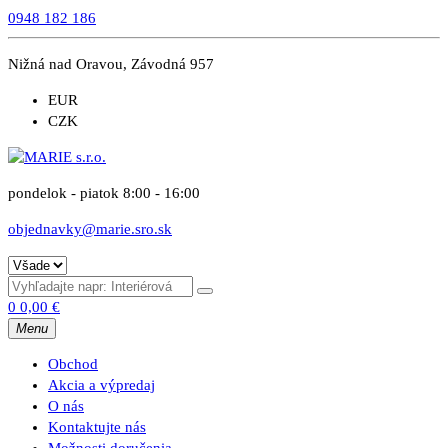
0948 182 186
Nižná nad Oravou, Závodná 957
EUR
CZK
pondelok - piatok 8:00 - 16:00
objednavky@marie.sro.sk
0
0,00
€
Menu
Obchod
Akcia a výpredaj
O nás
Kontaktujte nás