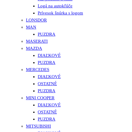
Logá na autokľúče
Prívesok šnúrka s logom
LONSDOR
MAN
PUZDRA
MASERATI
MAZDA
DIAĽKOVÉ
PUZDRA
MERCEDES
DIAĽKOVÉ
OSTATNÉ
PUZDRA
MINI COOPER
DIAĽKOVÉ
OSTATNÉ
PUZDRA
MITSUBISHI