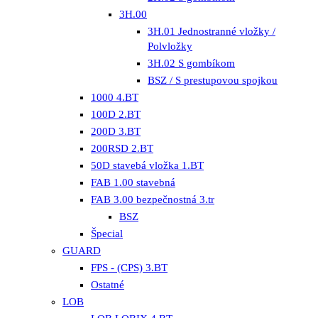
3H.00
3H.01 Jednostranné vložky /
Polvložky
3H.02 S gombíkom
BSZ / S prestupovou spojkou
1000 4.BT
100D 2.BT
200D 3.BT
200RSD 2.BT
50D stavebá vložka 1.BT
FAB 1.00 stavebná
FAB 3.00 bezpečnostná 3.tr
BSZ
Špecial
GUARD
FPS - (CPS) 3.BT
Ostatné
LOB