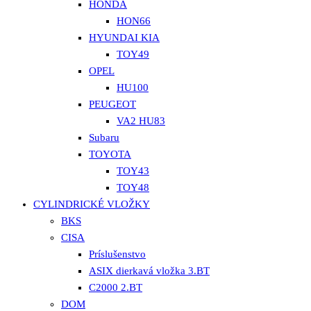
HONDA
HON66
HYUNDAI KIA
TOY49
OPEL
HU100
PEUGEOT
VA2 HU83
Subaru
TOYOTA
TOY43
TOY48
CYLINDRICKÉ VLOŽKY
BKS
CISA
Príslušenstvo
ASIX dierkavá vložka 3.BT
C2000 2.BT
DOM