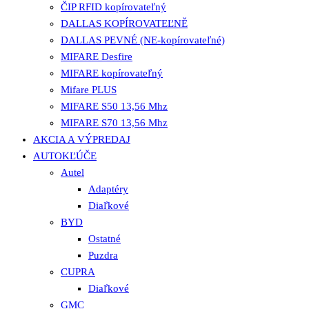
ČIP RFID kopírovateľný
DALLAS KOPÍROVATEĽNĚ
DALLAS PEVNÉ (NE-kopírovateľné)
MIFARE Desfire
MIFARE kopírovateľný
Mifare PLUS
MIFARE S50 13,56 Mhz
MIFARE S70 13,56 Mhz
AKCIA A VÝPREDAJ
AUTOKĽÚČE
Autel
Adaptéry
Diaľkové
BYD
Ostatné
Puzdra
CUPRA
Diaľkové
GMC