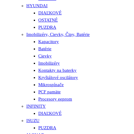
HYUNDAI
DIAĽKOVÉ
OSTATNÉ
PUZDRA
Imobilizéry, Cievky, Čipy, Batérie
Kapacitory
Batérie
Cievky
Imobilizéry
Kontakty na baterky
Kryštálové oscilátory
Mikrospínače
PCF pamäte
Procesory eeprom
INFINITY
DIAĽKOVÉ
ISUZU
PUZDRA