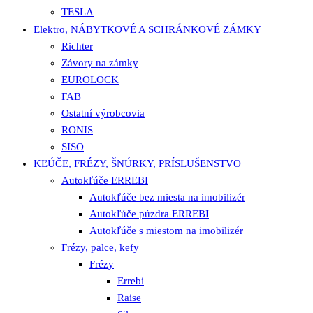
TESLA
Elektro, NÁBYTKOVÉ A SCHRÁNKOVÉ ZÁMKY
Richter
Závory na zámky
EUROLOCK
FAB
Ostatní výrobcovia
RONIS
SISO
KĽÚČE, FRÉZY, ŠNÚRKY, PRÍSLUŠENSTVO
Autokľúče ERREBI
Autokľúče bez miesta na imobilizér
Autokľúče púzdra ERREBI
Autokľúče s miestom na imobilizér
Frézy, palce, kefy
Frézy
Errebi
Raise