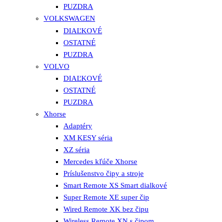
PUZDRA
VOLKSWAGEN
DIAĽKOVÉ
OSTATNÉ
PUZDRA
VOLVO
DIAĽKOVÉ
OSTATNÉ
PUZDRA
Xhorse
Adaptéry
XM KESY séria
XZ séria
Mercedes kľúče Xhorse
Príslušenstvo čipy a stroje
Smart Remote XS Smart dialkové
Super Remote XE super čip
Wired Remote XK bez čipu
Wireless Remote XN s čipom