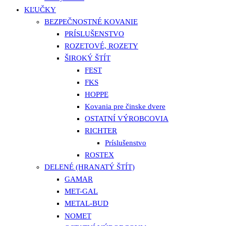
KĽUČKY
BEZPEČNOSTNÉ KOVANIE
PRÍSLUŠENSTVO
ROZETOVÉ, ROZETY
ŠIROKÝ ŠTÍT
FEST
FKS
HOPPE
Kovania pre činske dvere
OSTATNÍ VÝROBCOVIA
RICHTER
Príslušenstvo
ROSTEX
DELENÉ (HRANATÝ ŠTÍT)
GAMAR
MET-GAL
METAL-BUD
NOMET