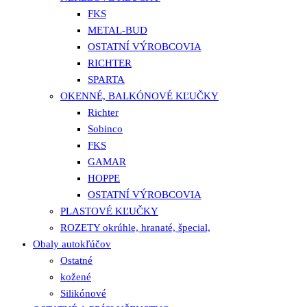
FKS
METAL-BUD
OSTATNÍ VÝROBCOVIA
RICHTER
SPARTA
OKENNÉ, BALKÓNOVÉ KĽUČKY
Richter
Sobinco
FKS
GAMAR
HOPPE
OSTATNÍ VÝROBCOVIA
PLASTOVÉ KĽUČKY
ROZETY okrúhle, hranaté, špecial,
Obaly autokľúčov
Ostatné
kožené
Silikónové