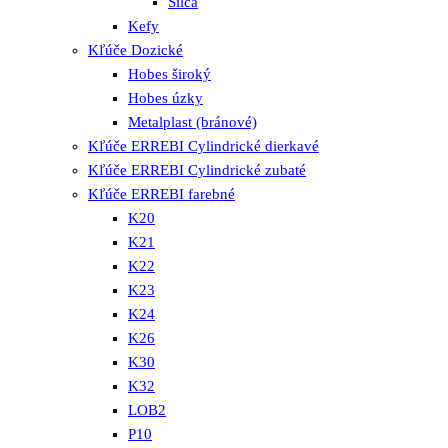
Silca
Kefy
Kľúče Dozické
Hobes široký
Hobes úzky
Metalplast (bránové)
Kľúče ERREBI Cylindrické dierkavé
Kľúče ERREBI Cylindrické zubaté
Kľúče ERREBI farebné
K20
K21
K22
K23
K24
K26
K30
K32
LOB2
P10