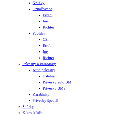
Krúžky
Označovače
Errebi
Iné
Richter
Popisky
CZ
Errebi
Iné
Richter
Prívesky a karabinky
Auto prívesky
Ostatné
Prívesky auto BM
Prívesky BMS
Karabinky
Prívesky špeciál
Šnúrky
X-key kľúče