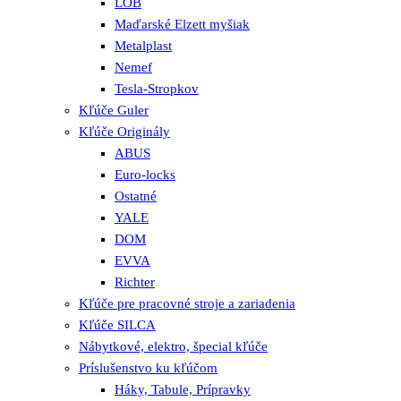
LOB
Maďarské Elzett myšiak
Metalplast
Nemef
Tesla-Stropkov
Kľúče Guler
Kľúče Originály
ABUS
Euro-locks
Ostatné
YALE
DOM
EVVA
Richter
Kľúče pre pracovné stroje a zariadenia
Kľúče SILCA
Nábytkové, elektro, špecial kľúče
Príslušenstvo ku kľúčom
Háky, Tabule, Prípravky