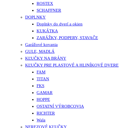
ROSTEX
SCHAFFNER
DOPLNKY
Doplnky do dverí a okien
KUKÁTKA
ZARÁŽKY, PODPERY, STAVAČE
Garážové kovania
GULE, MADLÁ
KĽUČKY NA BRÁNY
KĽUČKY PRE PLASTOVÉ A HLINÍKOVÉ DVERE
FAM
TITAN
FKS
GAMAR
HOPPE
OSTATNÍ VÝROBCOVIA
RICHTER
Wala
NEREZOVÉ KĽUČKY