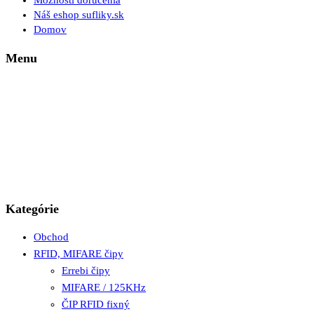
Možnosti doručenia
Náš eshop sufliky.sk
Domov
Menu
Kategórie
Obchod
RFID, MIFARE čipy
Errebi čipy
MIFARE / 125KHz
ČIP RFID fixný