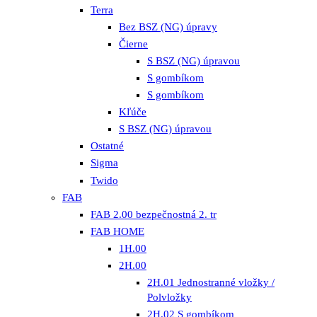
Terra
Bez BSZ (NG) úpravy
Čierne
S BSZ (NG) úpravou
S gombíkom
S gombíkom
Kľúče
S BSZ (NG) úpravou
Ostatné
Sigma
Twido
FAB
FAB 2.00 bezpečnostná 2. tr
FAB HOME
1H.00
2H.00
2H.01 Jednostranné vložky /
Polvložky
2H.02 S gombíkom