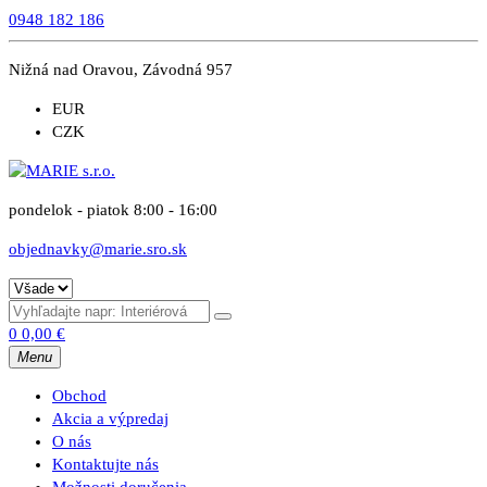
0948 182 186
Nižná nad Oravou, Závodná 957
EUR
CZK
pondelok - piatok 8:00 - 16:00
objednavky@marie.sro.sk
0
0,00
€
Menu
Obchod
Akcia a výpredaj
O nás
Kontaktujte nás