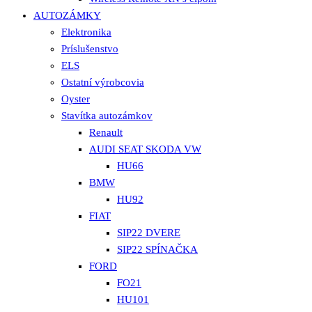
AUTOZÁMKY
Elektronika
Príslušenstvo
ELS
Ostatní výrobcovia
Oyster
Stavítka autozámkov
Renault
AUDI SEAT SKODA VW
HU66
BMW
HU92
FIAT
SIP22 DVERE
SIP22 SPÍNAČKA
FORD
FO21
HU101