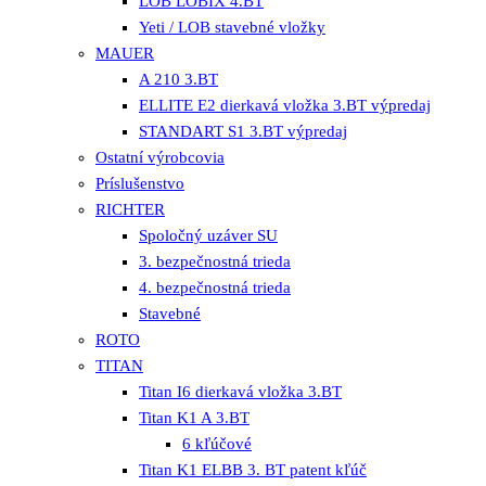
LOB LOBIX 4.BT
Yeti / LOB stavebné vložky
MAUER
A 210 3.BT
ELLITE E2 dierkavá vložka 3.BT výpredaj
STANDART S1 3.BT výpredaj
Ostatní výrobcovia
Príslušenstvo
RICHTER
Spoločný uzáver SU
3. bezpečnostná trieda
4. bezpečnostná trieda
Stavebné
ROTO
TITAN
Titan I6 dierkavá vložka 3.BT
Titan K1 A 3.BT
6 kľúčové
Titan K1 ELBB 3. BT patent kľúč