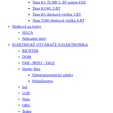
Titan K1 TL BB 3. BT patent kľúč
Titan K1WL 3.BT
Titan K5 dierkavá vložka 3.BT
Titan T200 dierkavá vložka 4.BT
Dialkové na brány
SILCA
Náhradné diely
ELEKTRICKÉ OTVÁRAČE A ELEKTRONIKA
RICHTER
DOM
FAB - BEFO - YALE
Hartte/ Bira
Elektromagnetické zámky
Príslušenstvo
Iné
LOB
Nuki
O&C
Tedee