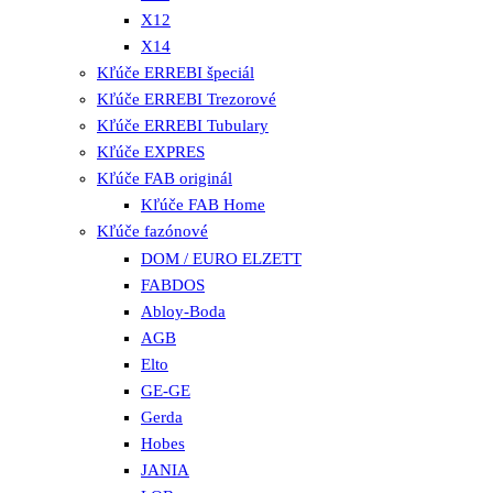
X12
X14
Kľúče ERREBI špeciál
Kľúče ERREBI Trezorové
Kľúče ERREBI Tubulary
Kľúče EXPRES
Kľúče FAB originál
Kľúče FAB Home
Kľúče fazónové
DOM / EURO ELZETT
FABDOS
Abloy-Boda
AGB
Elto
GE-GE
Gerda
Hobes
JANIA