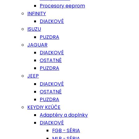
Procesory eeprom
INFINITY
DIAĽKOVÉ
ISUZU
PUZDRA
JAGUAR
DIAĽKOVÉ
OSTATNÉ
PUZDRA
JEEP
DIAĽKOVÉ
OSTATNÉ
PUZDRA
KEYDIY KĽÚČE
Adaptéry a doplnky
DIAĽKOVÉ
FGB - SÉRIA
MLB - SÉRIA