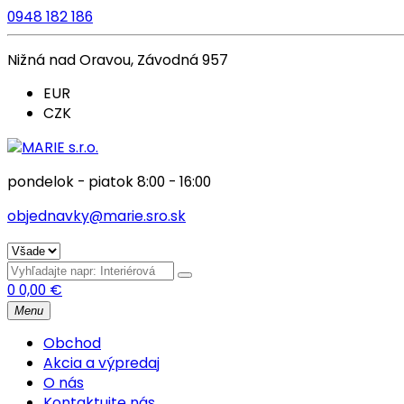
0948 182 186
Nižná nad Oravou, Závodná 957
EUR
CZK
pondelok - piatok 8:00 - 16:00
objednavky@marie.sro.sk
0
0,00
€
Menu
Obchod
Akcia a výpredaj
O nás
Kontaktujte nás