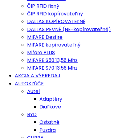
ČIP RFID fixný
ČIP RFID kopírovateľný
DALLAS KOPÍROVATEĽNĚ
DALLAS PEVNÉ (NE-kopírovateľné)
MIFARE Desfire
MIFARE kopírovateľný
Mifare PLUS
MIFARE S50 13,56 Mhz
MIFARE S70 13,56 Mhz
AKCIA A VÝPREDAJ
AUTOKĽÚČE
Autel
Adaptéry
Diaľkové
BYD
Ostatné
Puzdra
CUPRA