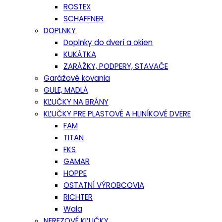
ROSTEX
SCHAFFNER
DOPLNKY
Doplnky do dverí a okien
KUKÁTKA
ZARÁŽKY, PODPERY, STAVAČE
Garážové kovania
GULE, MADLÁ
KĽUČKY NA BRÁNY
KĽUČKY PRE PLASTOVÉ A HLINÍKOVÉ DVERE
FAM
TITAN
FKS
GAMAR
HOPPE
OSTATNÍ VÝROBCOVIA
RICHTER
Wala
NEREZOVÉ KĽUČKY