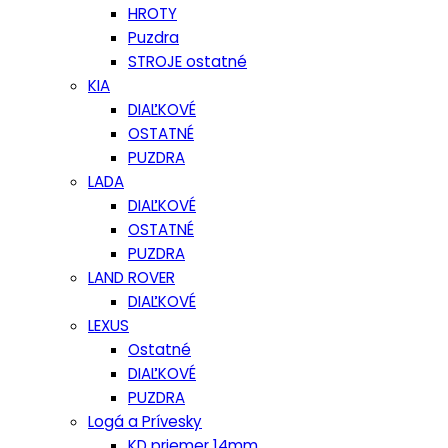
HROTY
Puzdra
STROJE ostatné
KIA
DIAĽKOVÉ
OSTATNÉ
PUZDRA
LADA
DIAĽKOVÉ
OSTATNÉ
PUZDRA
LAND ROVER
DIAĽKOVÉ
LEXUS
Ostatné
DIAĽKOVÉ
PUZDRA
Logá a Prívesky
KD priemer 14mm