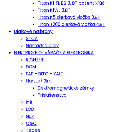
Titan K1 TL BB 3. BT patent kľúč
Titan K1WL 3.BT
Titan K5 dierkavá vložka 3.BT
Titan T200 dierkavá vložka 4.BT
Dialkové na brány
SILCA
Náhradné diely
ELEKTRICKÉ OTVÁRAČE A ELEKTRONIKA
RICHTER
DOM
FAB - BEFO - YALE
Hartte/ Bira
Elektromagnetické zámky
Príslušenstvo
Iné
LOB
Nuki
O&C
Tedee