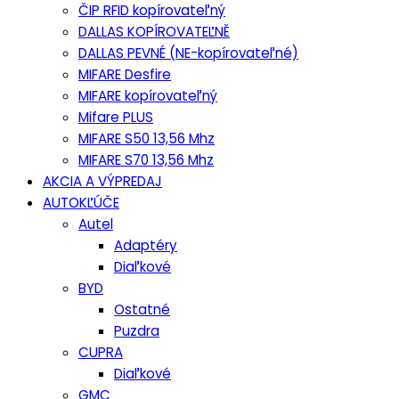
ČIP RFID kopírovateľný
DALLAS KOPÍROVATEĽNĚ
DALLAS PEVNÉ (NE-kopírovateľné)
MIFARE Desfire
MIFARE kopírovateľný
Mifare PLUS
MIFARE S50 13,56 Mhz
MIFARE S70 13,56 Mhz
AKCIA A VÝPREDAJ
AUTOKĽÚČE
Autel
Adaptéry
Diaľkové
BYD
Ostatné
Puzdra
CUPRA
Diaľkové
GMC