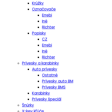
Krúžky
Označovače
Errebi
Iné
Richter
Popisky
CZ
Errebi
Iné
Richter
Prívesky a karabinky
Auto prívesky
Ostatné
Prívesky auto BM
Prívesky BMS
Karabinky
Prívesky špeciál
Šnúrky
X-key kľúče