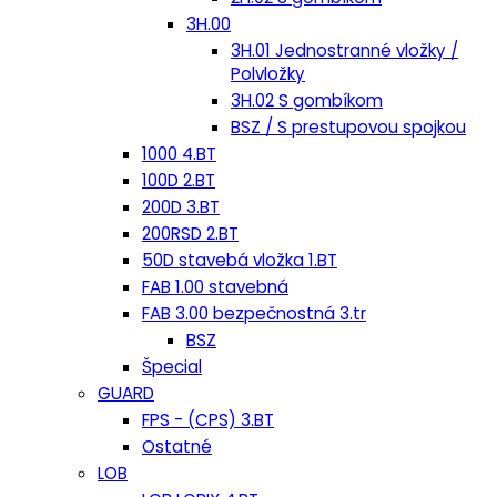
3H.00
3H.01 Jednostranné vložky /
Polvložky
3H.02 S gombíkom
BSZ / S prestupovou spojkou
1000 4.BT
100D 2.BT
200D 3.BT
200RSD 2.BT
50D stavebá vložka 1.BT
FAB 1.00 stavebná
FAB 3.00 bezpečnostná 3.tr
BSZ
Špecial
GUARD
FPS - (CPS) 3.BT
Ostatné
LOB