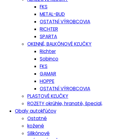
FKS
METAL-BUD
OSTATNÍ VÝROBCOVIA
RICHTER
SPARTA
OKENNÉ, BALKÓNOVÉ KĽUČKY
Richter
Sobinco
FKS
GAMAR
HOPPE
OSTATNÍ VÝROBCOVIA
PLASTOVÉ KĽUČKY
ROZETY okrúhle, hranaté, špecial,
Obaly autokľúčov
Ostatné
kožené
Silikónové