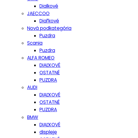
Dialkové
JAECCOO
Diaľkové
Nová podkategória
Puzdra
Scania
Puzdra
ALFA ROMEO
DIAĽKOVÉ
OSTATNÉ
PUZDRA
AUDI
DIAĽKOVÉ
OSTATNÉ
PUZDRA
BMW
DIAĽKOVÉ
displeje