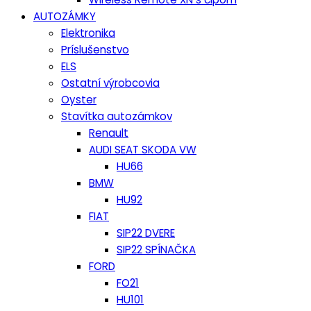
AUTOZÁMKY
Elektronika
Príslušenstvo
ELS
Ostatní výrobcovia
Oyster
Stavítka autozámkov
Renault
AUDI SEAT SKODA VW
HU66
BMW
HU92
FIAT
SIP22 DVERE
SIP22 SPÍNAČKA
FORD
FO21
HU101