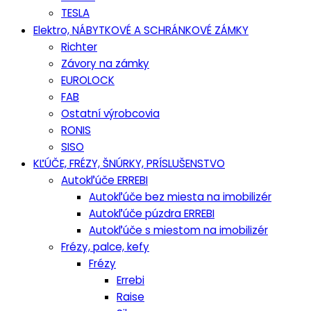
TESLA
Elektro, NÁBYTKOVÉ A SCHRÁNKOVÉ ZÁMKY
Richter
Závory na zámky
EUROLOCK
FAB
Ostatní výrobcovia
RONIS
SISO
KĽÚČE, FRÉZY, ŠNÚRKY, PRÍSLUŠENSTVO
Autokľúče ERREBI
Autokľúče bez miesta na imobilizér
Autokľúče púzdra ERREBI
Autokľúče s miestom na imobilizér
Frézy, palce, kefy
Frézy
Errebi
Raise