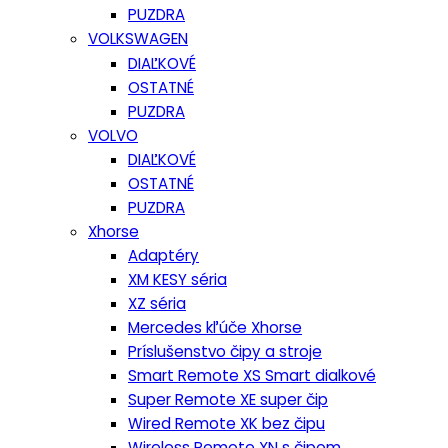
PUZDRA
VOLKSWAGEN
DIAĽKOVÉ
OSTATNÉ
PUZDRA
VOLVO
DIAĽKOVÉ
OSTATNÉ
PUZDRA
Xhorse
Adaptéry
XM KESY séria
XZ séria
Mercedes kľúče Xhorse
Príslušenstvo čipy a stroje
Smart Remote XS Smart dialkové
Super Remote XE super čip
Wired Remote XK bez čipu
Wireless Remote XN s čipom