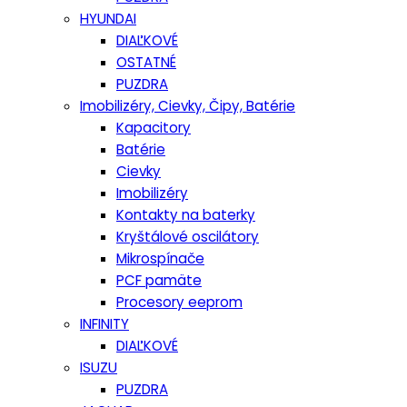
HYUNDAI
DIAĽKOVÉ
OSTATNÉ
PUZDRA
Imobilizéry, Cievky, Čipy, Batérie
Kapacitory
Batérie
Cievky
Imobilizéry
Kontakty na baterky
Kryštálové oscilátory
Mikrospínače
PCF pamäte
Procesory eeprom
INFINITY
DIAĽKOVÉ
ISUZU
PUZDRA