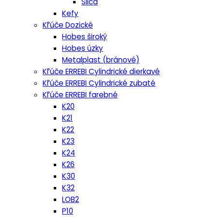
Silca
Kefy
Kľúče Dozické
Hobes široký
Hobes úzky
Metalplast (bránové)
Kľúče ERREBI Cylindrické dierkavé
Kľúče ERREBI Cylindrické zubaté
Kľúče ERREBI farebné
K20
K21
K22
K23
K24
K26
K30
K32
LOB2
P10