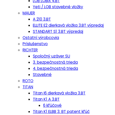
LOB LOBIX 4.BT
Yeti / LOB stavebné vložky
MAUER
A 210 3.BT
ELLITE E2 dierkavá vložka 3.BT výpredaj
STANDART S1 3.BT výpredaj
Ostatní výrobcovia
Príslušenstvo
RICHTER
Spoločný uzáver SU
3. bezpečnostná trieda
4. bezpečnostná trieda
Stavebné
ROTO
TITAN
Titan I6 dierkavá vložka 3.BT
Titan K1 A 3.BT
6 kľúčové
Titan K1 ELBB 3. BT patent kľúč