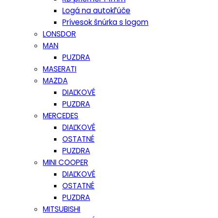
Logá na autokľúče
Prívesok šnúrka s logom
LONSDOR
MAN
PUZDRA
MASERATI
MAZDA
DIAĽKOVÉ
PUZDRA
MERCEDES
DIAĽKOVÉ
OSTATNÉ
PUZDRA
MINI COOPER
DIAĽKOVÉ
OSTATNÉ
PUZDRA
MITSUBISHI