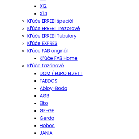
X12
X14
Kľúče ERREBI špeciál
Kľúče ERREBI Trezorové
Kľúče ERREBI Tubulary
Kľúče EXPRES
Kľúče FAB originál
Kľúče FAB Home
Kľúče fazónové
DOM / EURO ELZETT
FABDOS
Abloy-Boda
AGB
Elto
GE-GE
Gerda
Hobes
JANIA