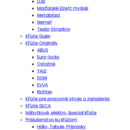
LOB
Maďarské Elzett myšiak
Metalplast
Nemef
Tesla-Stropkov
Kľúče Guler
Kľúče Originály
ABUS
Euro-locks
Ostatné
YALE
DOM
EVVA
Richter
Kľúče pre pracovné stroje a zariadenia
Kľúče SILCA
Nábytkové, elektro, špecial kľúče
Príslušenstvo ku kľúčom
Háky, Tabule, Prípravky