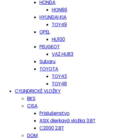
HONDA
HON66
HYUNDAI KIA
TOY49
OPEL
HU100
PEUGEOT
VA2 HU83
Subaru
TOYOTA
TOY43
TOY48
CYLINDRICKÉ VLOŽKY
BKS
CISA
Príslušenstvo
ASIX dierkavá vložka 3.BT
C2000 2.BT
DOM