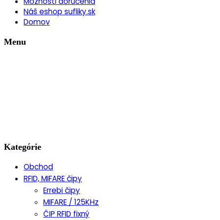
Možnosti doručenia
Náš eshop sufliky.sk
Domov
Menu
Kategórie
Obchod
RFID, MIFARE čipy
Errebi čipy
MIFARE / 125KHz
ČIP RFID fixný