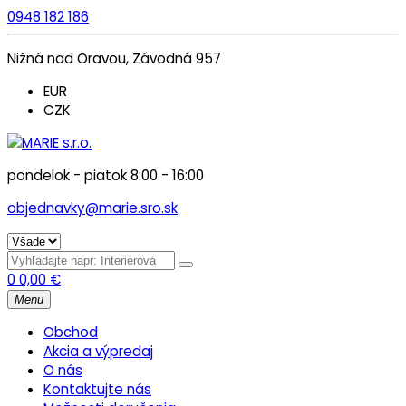
0948 182 186
Nižná nad Oravou, Závodná 957
EUR
CZK
pondelok - piatok 8:00 - 16:00
objednavky@marie.sro.sk
0
0,00
€
Menu
Obchod
Akcia a výpredaj
O nás
Kontaktujte nás