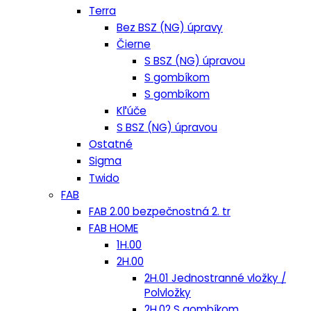
Terra
Bez BSZ (NG) úpravy
Čierne
S BSZ (NG) úpravou
S gombíkom
S gombíkom
Kľúče
S BSZ (NG) úpravou
Ostatné
Sigma
Twido
FAB
FAB 2.00 bezpečnostná 2. tr
FAB HOME
1H.00
2H.00
2H.01 Jednostranné vložky /
Polvložky
2H.02 S gombíkom