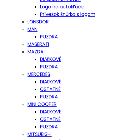
Logá na autokľúče
Prívesok šnúrka s logom
LONSDOR
MAN
PUZDRA
MASERATI
MAZDA
DIAĽKOVÉ
PUZDRA
MERCEDES
DIAĽKOVÉ
OSTATNÉ
PUZDRA
MINI COOPER
DIAĽKOVÉ
OSTATNÉ
PUZDRA
MITSUBISHI