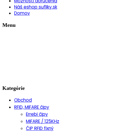
Možnosti doručenia
Náš eshop sufliky.sk
Domov
Menu
Kategórie
Obchod
RFID, MIFARE čipy
Errebi čipy
MIFARE / 125KHz
ČIP RFID fixný