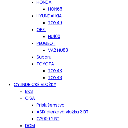
HONDA
HON66
HYUNDAI KIA
TOY49
OPEL
HU100
PEUGEOT
VA2 HU83
Subaru
TOYOTA
TOY43
TOY48
CYLINDRICKÉ VLOŽKY
BKS
CISA
Príslušenstvo
ASIX dierkavá vložka 3.BT
C2000 2.BT
DOM