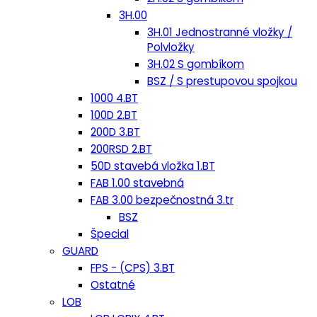
3H.00
3H.01 Jednostranné vložky /
Polvložky
3H.02 S gombíkom
BSZ / S prestupovou spojkou
1000 4.BT
100D 2.BT
200D 3.BT
200RSD 2.BT
50D stavebá vložka 1.BT
FAB 1.00 stavebná
FAB 3.00 bezpečnostná 3.tr
BSZ
Špecial
GUARD
FPS - (CPS) 3.BT
Ostatné
LOB