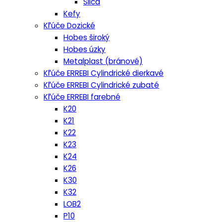
Silca
Kefy
Kľúče Dozické
Hobes široký
Hobes úzky
Metalplast (bránové)
Kľúče ERREBI Cylindrické dierkavé
Kľúče ERREBI Cylindrické zubaté
Kľúče ERREBI farebné
K20
K21
K22
K23
K24
K26
K30
K32
LOB2
P10