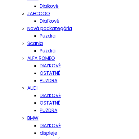
Dialkové
JAECCOO
Diaľkové
Nová podkategória
Puzdra
Scania
Puzdra
ALFA ROMEO
DIAĽKOVÉ
OSTATNÉ
PUZDRA
AUDI
DIAĽKOVÉ
OSTATNÉ
PUZDRA
BMW
DIAĽKOVÉ
displeje