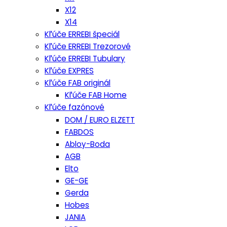
X12
X14
Kľúče ERREBI špeciál
Kľúče ERREBI Trezorové
Kľúče ERREBI Tubulary
Kľúče EXPRES
Kľúče FAB originál
Kľúče FAB Home
Kľúče fazónové
DOM / EURO ELZETT
FABDOS
Abloy-Boda
AGB
Elto
GE-GE
Gerda
Hobes
JANIA