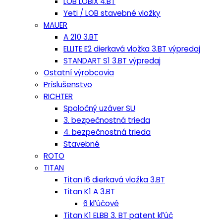
LOB LOBIX 4.BT
Yeti / LOB stavebné vložky
MAUER
A 210 3.BT
ELLITE E2 dierkavá vložka 3.BT výpredaj
STANDART S1 3.BT výpredaj
Ostatní výrobcovia
Príslušenstvo
RICHTER
Spoločný uzáver SU
3. bezpečnostná trieda
4. bezpečnostná trieda
Stavebné
ROTO
TITAN
Titan I6 dierkavá vložka 3.BT
Titan K1 A 3.BT
6 kľúčové
Titan K1 ELBB 3. BT patent kľúč