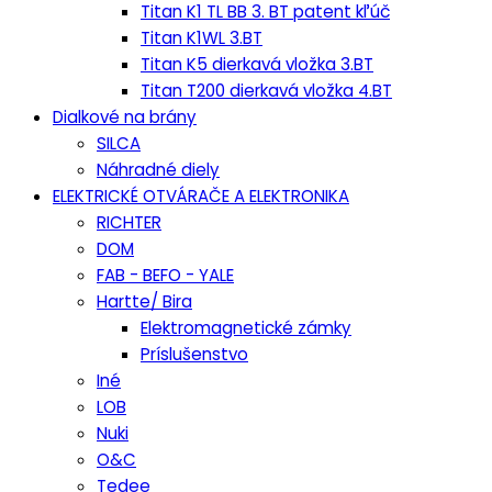
Titan K1 TL BB 3. BT patent kľúč
Titan K1WL 3.BT
Titan K5 dierkavá vložka 3.BT
Titan T200 dierkavá vložka 4.BT
Dialkové na brány
SILCA
Náhradné diely
ELEKTRICKÉ OTVÁRAČE A ELEKTRONIKA
RICHTER
DOM
FAB - BEFO - YALE
Hartte/ Bira
Elektromagnetické zámky
Príslušenstvo
Iné
LOB
Nuki
O&C
Tedee