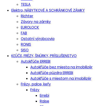
TESLA
Elektro, NÁBYTKOVÉ A SCHRÁNKOVÉ ZÁMKY
Richter
Závory na zámky
EUROLOCK
FAB
Ostatní výrobcovia
RONIS
SISO
KĽÚČE, FRÉZY, ŠNÚRKY, PRÍSLUŠENSTVO
Autokľúče ERREBI
Autokľúče bez miesta na imobilizér
Autokľúče púzdra ERREBI
Autokľúče s miestom na imobilizér
Frézy, palce, kefy
Frézy
Errebi
Raise