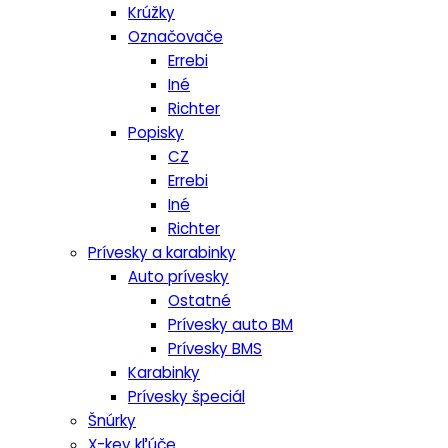
Krúžky
Označovače
Errebi
Iné
Richter
Popisky
CZ
Errebi
Iné
Richter
Prívesky a karabinky
Auto prívesky
Ostatné
Prívesky auto BM
Prívesky BMS
Karabinky
Prívesky špeciál
Šnúrky
X-key kľúče