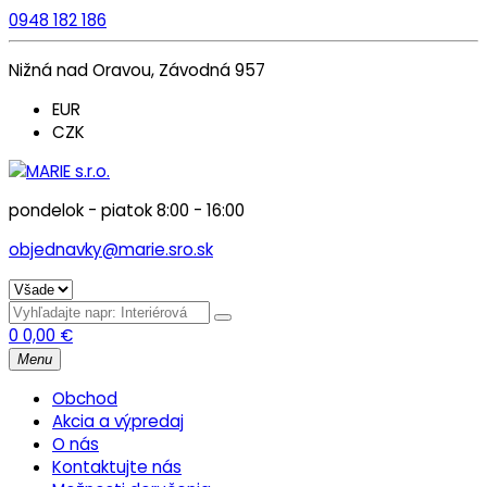
0948 182 186
Nižná nad Oravou, Závodná 957
EUR
CZK
pondelok - piatok 8:00 - 16:00
objednavky@marie.sro.sk
0
0,00
€
Menu
Obchod
Akcia a výpredaj
O nás
Kontaktujte nás