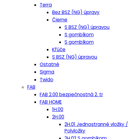
Terra
Bez BSZ (NG) úpravy
Čierne
S BSZ (NG) úpravou
S gombíkom
S gombíkom
Kľúče
S BSZ (NG) úpravou
Ostatné
Sigma
Twido
FAB
FAB 2.00 bezpečnostná 2. tr
FAB HOME
1H.00
2H.00
2H.01 Jednostranné vložky /
Polvložky
2H.02 S gombíkom