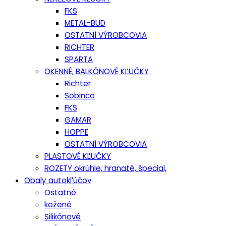
FKS
METAL-BUD
OSTATNÍ VÝROBCOVIA
RICHTER
SPARTA
OKENNÉ, BALKÓNOVÉ KĽUČKY
Richter
Sobinco
FKS
GAMAR
HOPPE
OSTATNÍ VÝROBCOVIA
PLASTOVÉ KĽUČKY
ROZETY okrúhle, hranaté, špecial,
Obaly autokľúčov
Ostatné
kožené
Silikónové