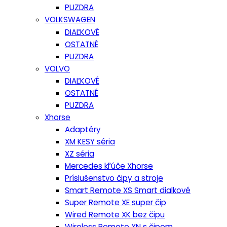
PUZDRA
VOLKSWAGEN
DIAĽKOVÉ
OSTATNÉ
PUZDRA
VOLVO
DIAĽKOVÉ
OSTATNÉ
PUZDRA
Xhorse
Adaptéry
XM KESY séria
XZ séria
Mercedes kľúče Xhorse
Príslušenstvo čipy a stroje
Smart Remote XS Smart dialkové
Super Remote XE super čip
Wired Remote XK bez čipu
Wireless Remote XN s čipom