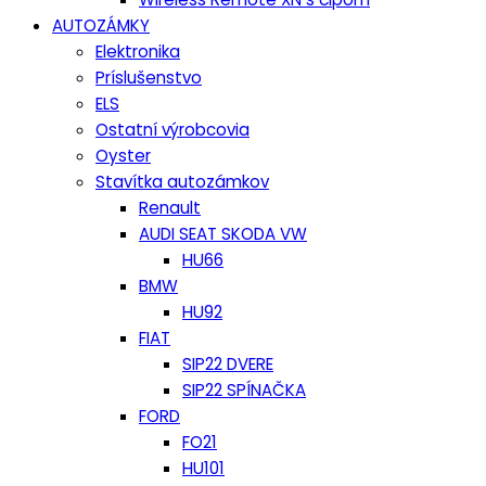
AUTOZÁMKY
Elektronika
Príslušenstvo
ELS
Ostatní výrobcovia
Oyster
Stavítka autozámkov
Renault
AUDI SEAT SKODA VW
HU66
BMW
HU92
FIAT
SIP22 DVERE
SIP22 SPÍNAČKA
FORD
FO21
HU101