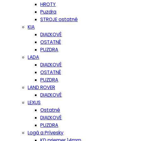
HROTY
Puzdra
STROJE ostatné
KIA
DIAĽKOVÉ
OSTATNÉ
PUZDRA
LADA
DIAĽKOVÉ
OSTATNÉ
PUZDRA
LAND ROVER
DIAĽKOVÉ
LEXUS
Ostatné
DIAĽKOVÉ
PUZDRA
Logá a Prívesky
KD priemer 14mm