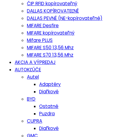
ČIP RFID kopírovateľný
DALLAS KOPÍROVATEĽNĚ
DALLAS PEVNÉ (NE-kopírovateľné)
MIFARE Desfire
MIFARE kopírovateľný
Mifare PLUS
MIFARE S50 13,56 Mhz
MIFARE S70 13,56 Mhz
AKCIA A VÝPREDAJ
AUTOKĽÚČE
Autel
Adaptéry
Diaľkové
BYD
Ostatné
Puzdra
CUPRA
Diaľkové
GMC