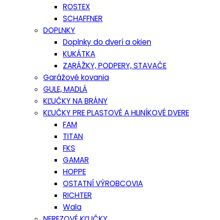
ROSTEX
SCHAFFNER
DOPLNKY
Doplnky do dverí a okien
KUKÁTKA
ZARÁŽKY, PODPERY, STAVAČE
Garážové kovania
GULE, MADLÁ
KĽUČKY NA BRÁNY
KĽUČKY PRE PLASTOVÉ A HLINÍKOVÉ DVERE
FAM
TITAN
FKS
GAMAR
HOPPE
OSTATNÍ VÝROBCOVIA
RICHTER
Wala
NEREZOVÉ KĽUČKY