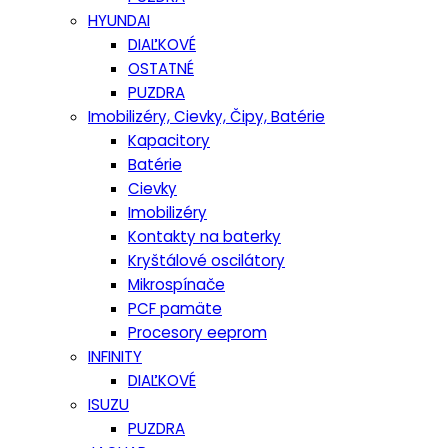
HYUNDAI
DIAĽKOVÉ
OSTATNÉ
PUZDRA
Imobilizéry, Cievky, Čipy, Batérie
Kapacitory
Batérie
Cievky
Imobilizéry
Kontakty na baterky
Kryštálové oscilátory
Mikrospínače
PCF pamäte
Procesory eeprom
INFINITY
DIAĽKOVÉ
ISUZU
PUZDRA