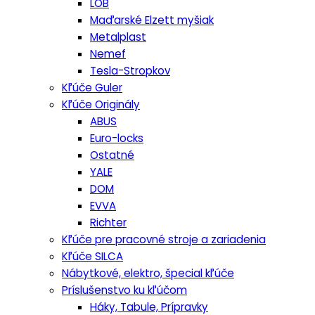
LOB
Maďarské Elzett myšiak
Metalplast
Nemef
Tesla-Stropkov
Kľúče Guler
Kľúče Originály
ABUS
Euro-locks
Ostatné
YALE
DOM
EVVA
Richter
Kľúče pre pracovné stroje a zariadenia
Kľúče SILCA
Nábytkové, elektro, špecial kľúče
Príslušenstvo ku kľúčom
Háky, Tabule, Prípravky