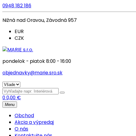
0948 182 186
Nižná nad Oravou, Závodná 957
EUR
CZK
pondelok - piatok 8:00 - 16:00
objednavky@marie.sro.sk
0
0,00
€
Menu
Obchod
Akcia a výpredaj
O nás
Kontaktujte nás