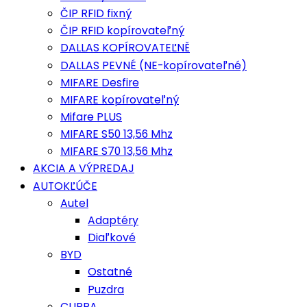
ČIP RFID fixný
ČIP RFID kopírovateľný
DALLAS KOPÍROVATEĽNĚ
DALLAS PEVNÉ (NE-kopírovateľné)
MIFARE Desfire
MIFARE kopírovateľný
Mifare PLUS
MIFARE S50 13,56 Mhz
MIFARE S70 13,56 Mhz
AKCIA A VÝPREDAJ
AUTOKĽÚČE
Autel
Adaptéry
Diaľkové
BYD
Ostatné
Puzdra
CUPRA