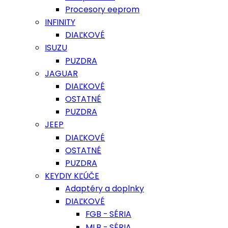
Procesory eeprom
INFINITY
DIAĽKOVÉ
ISUZU
PUZDRA
JAGUAR
DIAĽKOVÉ
OSTATNÉ
PUZDRA
JEEP
DIAĽKOVÉ
OSTATNÉ
PUZDRA
KEYDIY KĽÚČE
Adaptéry a doplnky
DIAĽKOVÉ
FGB - SÉRIA
MLB - SÉRIA