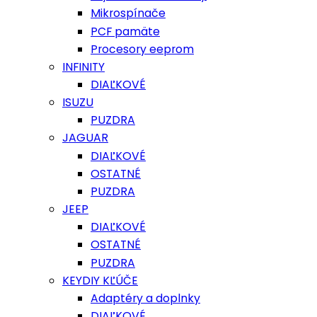
Mikrospínače
PCF pamäte
Procesory eeprom
INFINITY
DIAĽKOVÉ
ISUZU
PUZDRA
JAGUAR
DIAĽKOVÉ
OSTATNÉ
PUZDRA
JEEP
DIAĽKOVÉ
OSTATNÉ
PUZDRA
KEYDIY KĽÚČE
Adaptéry a doplnky
DIAĽKOVÉ