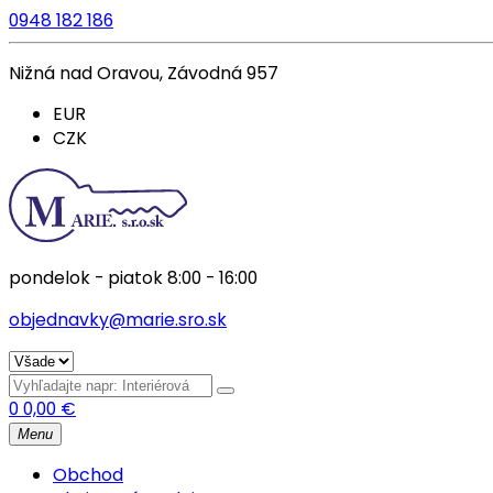
0948 182 186
Nižná nad Oravou, Závodná 957
EUR
CZK
pondelok - piatok 8:00 - 16:00
objednavky@marie.sro.sk
0
0,00
€
Menu
Obchod