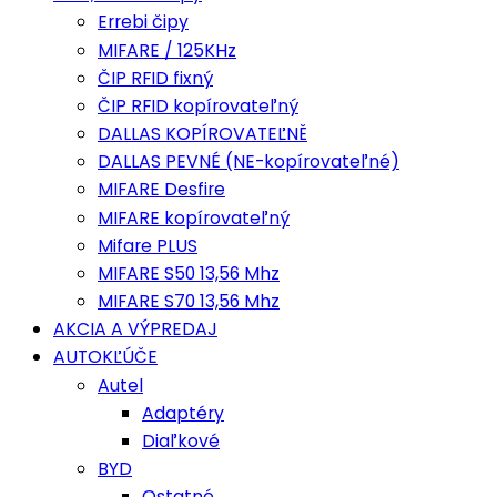
Errebi čipy
MIFARE / 125KHz
ČIP RFID fixný
ČIP RFID kopírovateľný
DALLAS KOPÍROVATEĽNĚ
DALLAS PEVNÉ (NE-kopírovateľné)
MIFARE Desfire
MIFARE kopírovateľný
Mifare PLUS
MIFARE S50 13,56 Mhz
MIFARE S70 13,56 Mhz
AKCIA A VÝPREDAJ
AUTOKĽÚČE
Autel
Adaptéry
Diaľkové
BYD
Ostatné