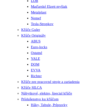
LOB
Maďarské Elzett myšiak
Metalplast
Nemef
Tesla-Stropkov
Kľúče Guler
Kľúče Originály
ABUS
Euro-locks
Ostatné
YALE
DOM
EVVA
Richter
Kľúče pre pracovné stroje a zariadenia
Kľúče SILCA
Nábytkové, elektro, špecial kľúče
Príslušenstvo ku kľúčom
Háky, Tabule, Prípravky