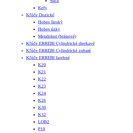
Silca
Kefy
Kľúče Dozické
Hobes široký
Hobes úzky
Metalplast (bránové)
Kľúče ERREBI Cylindrické dierkavé
Kľúče ERREBI Cylindrické zubaté
Kľúče ERREBI farebné
K20
K21
K22
K23
K24
K26
K30
K32
LOB2
P10