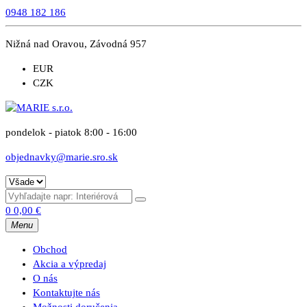
0948 182 186
Nižná nad Oravou, Závodná 957
EUR
CZK
pondelok - piatok 8:00 - 16:00
objednavky@marie.sro.sk
0
0,00
€
Menu
Obchod
Akcia a výpredaj
O nás
Kontaktujte nás