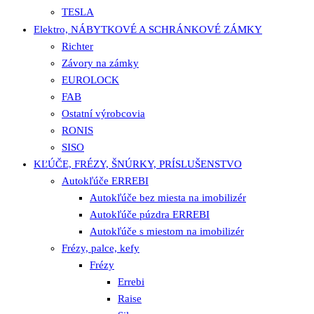
TESLA
Elektro, NÁBYTKOVÉ A SCHRÁNKOVÉ ZÁMKY
Richter
Závory na zámky
EUROLOCK
FAB
Ostatní výrobcovia
RONIS
SISO
KĽÚČE, FRÉZY, ŠNÚRKY, PRÍSLUŠENSTVO
Autokľúče ERREBI
Autokľúče bez miesta na imobilizér
Autokľúče púzdra ERREBI
Autokľúče s miestom na imobilizér
Frézy, palce, kefy
Frézy
Errebi
Raise