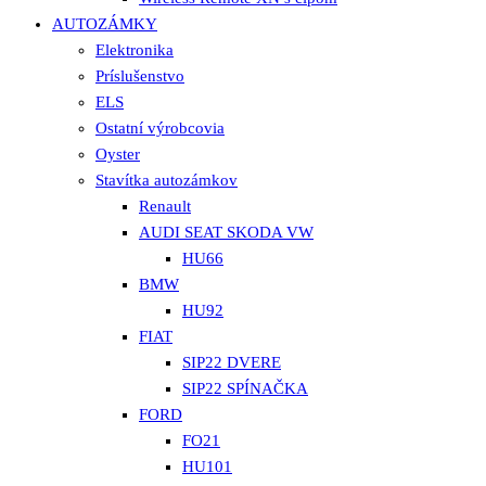
AUTOZÁMKY
Elektronika
Príslušenstvo
ELS
Ostatní výrobcovia
Oyster
Stavítka autozámkov
Renault
AUDI SEAT SKODA VW
HU66
BMW
HU92
FIAT
SIP22 DVERE
SIP22 SPÍNAČKA
FORD
FO21
HU101