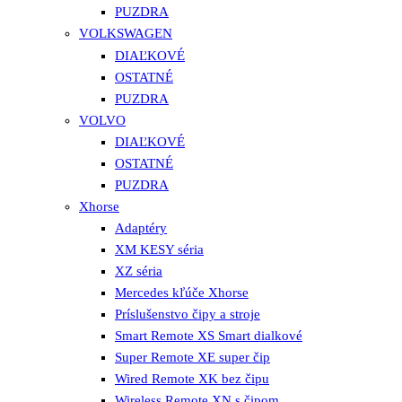
PUZDRA
VOLKSWAGEN
DIAĽKOVÉ
OSTATNÉ
PUZDRA
VOLVO
DIAĽKOVÉ
OSTATNÉ
PUZDRA
Xhorse
Adaptéry
XM KESY séria
XZ séria
Mercedes kľúče Xhorse
Príslušenstvo čipy a stroje
Smart Remote XS Smart dialkové
Super Remote XE super čip
Wired Remote XK bez čipu
Wireless Remote XN s čipom