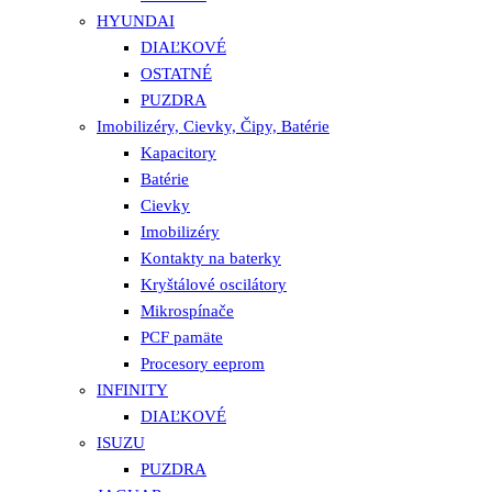
HYUNDAI
DIAĽKOVÉ
OSTATNÉ
PUZDRA
Imobilizéry, Cievky, Čipy, Batérie
Kapacitory
Batérie
Cievky
Imobilizéry
Kontakty na baterky
Kryštálové oscilátory
Mikrospínače
PCF pamäte
Procesory eeprom
INFINITY
DIAĽKOVÉ
ISUZU
PUZDRA