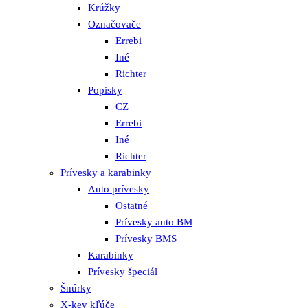
Krúžky
Označovače
Errebi
Iné
Richter
Popisky
CZ
Errebi
Iné
Richter
Prívesky a karabinky
Auto prívesky
Ostatné
Prívesky auto BM
Prívesky BMS
Karabinky
Prívesky špeciál
Šnúrky
X-key kľúče