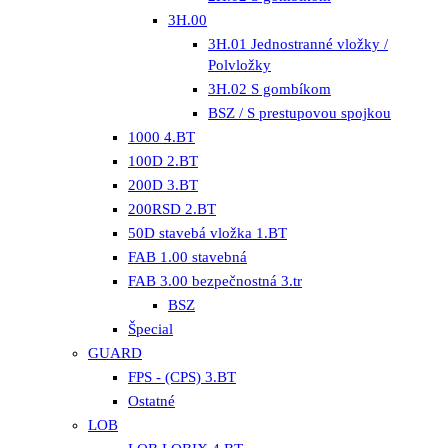
3H.00
3H.01 Jednostranné vložky /
Polvložky
3H.02 S gombíkom
BSZ / S prestupovou spojkou
1000 4.BT
100D 2.BT
200D 3.BT
200RSD 2.BT
50D stavebá vložka 1.BT
FAB 1.00 stavebná
FAB 3.00 bezpečnostná 3.tr
BSZ
Špecial
GUARD
FPS - (CPS) 3.BT
Ostatné
LOB