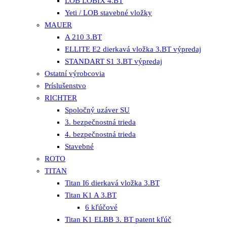
LOB LOBIX 4.BT
Yeti / LOB stavebné vložky
MAUER
A 210 3.BT
ELLITE E2 dierkavá vložka 3.BT výpredaj
STANDART S1 3.BT výpredaj
Ostatní výrobcovia
Príslušenstvo
RICHTER
Spoločný uzáver SU
3. bezpečnostná trieda
4. bezpečnostná trieda
Stavebné
ROTO
TITAN
Titan I6 dierkavá vložka 3.BT
Titan K1 A 3.BT
6 kľúčové
Titan K1 ELBB 3. BT patent kľúč