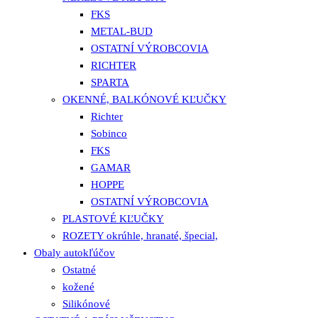
FKS
METAL-BUD
OSTATNÍ VÝROBCOVIA
RICHTER
SPARTA
OKENNÉ, BALKÓNOVÉ KĽUČKY
Richter
Sobinco
FKS
GAMAR
HOPPE
OSTATNÍ VÝROBCOVIA
PLASTOVÉ KĽUČKY
ROZETY okrúhle, hranaté, špecial,
Obaly autokľúčov
Ostatné
kožené
Silikónové