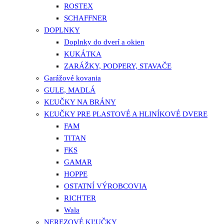
ROSTEX
SCHAFFNER
DOPLNKY
Doplnky do dverí a okien
KUKÁTKA
ZARÁŽKY, PODPERY, STAVAČE
Garážové kovania
GULE, MADLÁ
KĽUČKY NA BRÁNY
KĽUČKY PRE PLASTOVÉ A HLINÍKOVÉ DVERE
FAM
TITAN
FKS
GAMAR
HOPPE
OSTATNÍ VÝROBCOVIA
RICHTER
Wala
NEREZOVÉ KĽUČKY