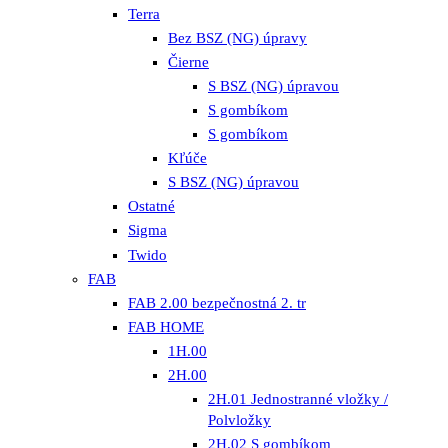
Terra
Bez BSZ (NG) úpravy
Čierne
S BSZ (NG) úpravou
S gombíkom
S gombíkom
Kľúče
S BSZ (NG) úpravou
Ostatné
Sigma
Twido
FAB
FAB 2.00 bezpečnostná 2. tr
FAB HOME
1H.00
2H.00
2H.01 Jednostranné vložky /
Polvložky
2H.02 S gombíkom