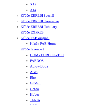
X12
X14
Kľúče ERREBI špeciál
Kľúče ERREBI Trezorové
Kľúče ERREBI Tubulary
Kľúče EXPRES
Kľúče FAB originál
Kľúče FAB Home
Kľúče fazónové
DOM / EURO ELZETT
FABDOS
Abloy-Boda
AGB
Elto
GE-GE
Gerda
Hobes
JANIA