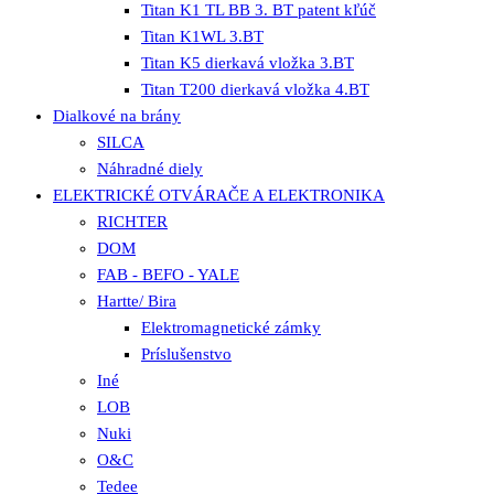
Titan K1 TL BB 3. BT patent kľúč
Titan K1WL 3.BT
Titan K5 dierkavá vložka 3.BT
Titan T200 dierkavá vložka 4.BT
Dialkové na brány
SILCA
Náhradné diely
ELEKTRICKÉ OTVÁRAČE A ELEKTRONIKA
RICHTER
DOM
FAB - BEFO - YALE
Hartte/ Bira
Elektromagnetické zámky
Príslušenstvo
Iné
LOB
Nuki
O&C
Tedee