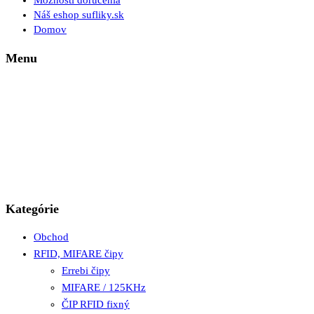
Možnosti doručenia
Náš eshop sufliky.sk
Domov
Menu
Kategórie
Obchod
RFID, MIFARE čipy
Errebi čipy
MIFARE / 125KHz
ČIP RFID fixný