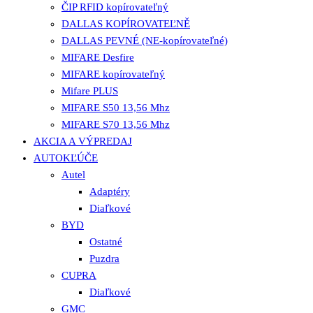
ČIP RFID kopírovateľný
DALLAS KOPÍROVATEĽNĚ
DALLAS PEVNÉ (NE-kopírovateľné)
MIFARE Desfire
MIFARE kopírovateľný
Mifare PLUS
MIFARE S50 13,56 Mhz
MIFARE S70 13,56 Mhz
AKCIA A VÝPREDAJ
AUTOKĽÚČE
Autel
Adaptéry
Diaľkové
BYD
Ostatné
Puzdra
CUPRA
Diaľkové
GMC