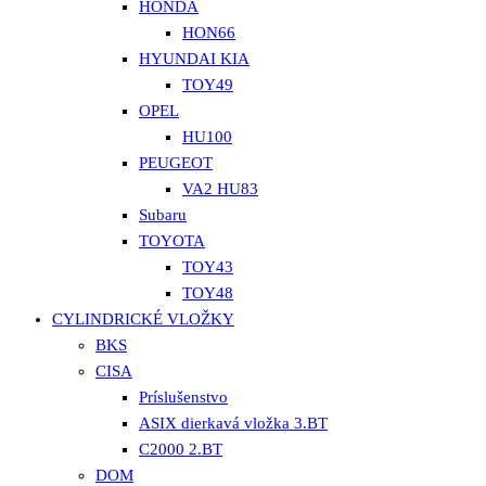
HONDA
HON66
HYUNDAI KIA
TOY49
OPEL
HU100
PEUGEOT
VA2 HU83
Subaru
TOYOTA
TOY43
TOY48
CYLINDRICKÉ VLOŽKY
BKS
CISA
Príslušenstvo
ASIX dierkavá vložka 3.BT
C2000 2.BT
DOM