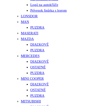
Logá na autokľúče
Prívesok šnúrka s logom
LONSDOR
MAN
PUZDRA
MASERATI
MAZDA
DIAĽKOVÉ
PUZDRA
MERCEDES
DIAĽKOVÉ
OSTATNÉ
PUZDRA
MINI COOPER
DIAĽKOVÉ
OSTATNÉ
PUZDRA
MITSUBISHI