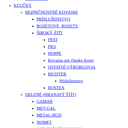
KĽUČKY
BEZPEČNOSTNÉ KOVANIE
PRÍSLUŠENSTVO
ROZETOVÉ, ROZETY
ŠIROKÝ ŠTÍT
FEST
FKS
HOPPE
Kovania pre činske dvere
OSTATNÍ VÝROBCOVIA
RICHTER
Príslušenstvo
ROSTEX
DELENÉ (HRANATÝ ŠTÍT)
GAMAR
MET-GAL
METAL-BUD
NOMET