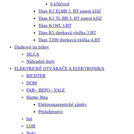
6 kľúčové
Titan K1 ELBB 3. BT patent kľúč
Titan K1 TL BB 3. BT patent kľúč
Titan K1WL 3.BT
Titan K5 dierkavá vložka 3.BT
Titan T200 dierkavá vložka 4.BT
Dialkové na brány
SILCA
Náhradné diely
ELEKTRICKÉ OTVÁRAČE A ELEKTRONIKA
RICHTER
DOM
FAB - BEFO - YALE
Hartte/ Bira
Elektromagnetické zámky
Príslušenstvo
Iné
LOB
Nuki