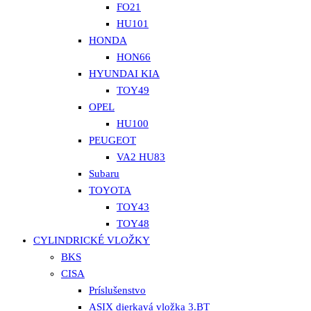
FO21
HU101
HONDA
HON66
HYUNDAI KIA
TOY49
OPEL
HU100
PEUGEOT
VA2 HU83
Subaru
TOYOTA
TOY43
TOY48
CYLINDRICKÉ VLOŽKY
BKS
CISA
Príslušenstvo
ASIX dierkavá vložka 3.BT