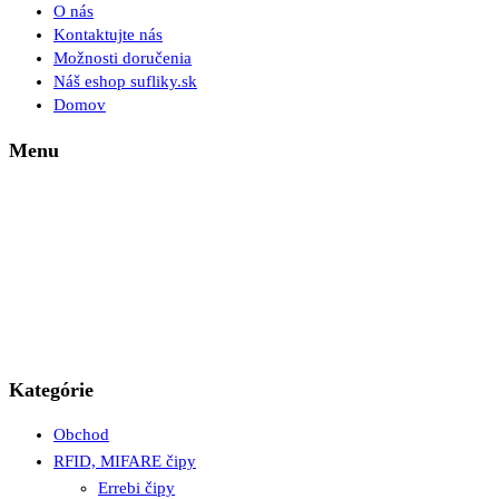
O nás
Kontaktujte nás
Možnosti doručenia
Náš eshop sufliky.sk
Domov
Menu
Kategórie
Obchod
RFID, MIFARE čipy
Errebi čipy