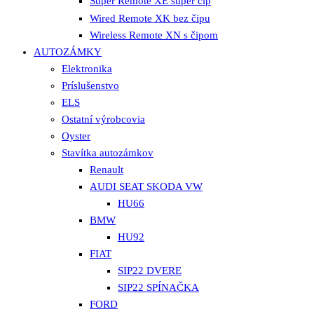
Super Remote XE super čip
Wired Remote XK bez čipu
Wireless Remote XN s čipom
AUTOZÁMKY
Elektronika
Príslušenstvo
ELS
Ostatní výrobcovia
Oyster
Stavítka autozámkov
Renault
AUDI SEAT SKODA VW
HU66
BMW
HU92
FIAT
SIP22 DVERE
SIP22 SPÍNAČKA
FORD