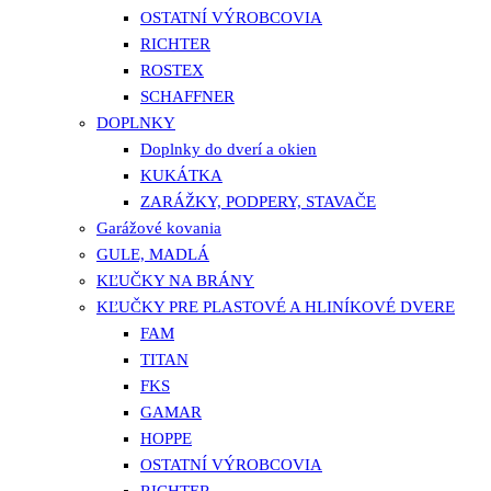
OSTATNÍ VÝROBCOVIA
RICHTER
ROSTEX
SCHAFFNER
DOPLNKY
Doplnky do dverí a okien
KUKÁTKA
ZARÁŽKY, PODPERY, STAVAČE
Garážové kovania
GULE, MADLÁ
KĽUČKY NA BRÁNY
KĽUČKY PRE PLASTOVÉ A HLINÍKOVÉ DVERE
FAM
TITAN
FKS
GAMAR
HOPPE
OSTATNÍ VÝROBCOVIA
RICHTER