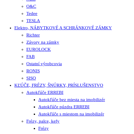
O&C
Tedee
TESLA
Elektro, NÁBYTKOVÉ A SCHRÁNKOVÉ ZÁMKY
Richter
Závory na zámky
EUROLOCK
FAB
Ostatní výrobcovia
RONIS
SISO
KĽÚČE, FRÉZY, ŠNÚRKY, PRÍSLUŠENSTVO
Autokľúče ERREBI
Autokľúče bez miesta na imobilizér
Autokľúče púzdra ERREBI
Autokľúče s miestom na imobilizér
Frézy, palce, kefy
Frézy