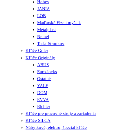
Hobes
JANIA
LOB
Maďarské Elzett myšiak
Metalplast
Nemef
Tesla-Stropkov
Kľúče Guler
Kľúče Originály
ABUS
Euro-locks
Ostatné
YALE
DOM
EVVA
Richter
Kľúče pre pracovné stroje a zariadenia
Kľúče SILCA
Nábytkové, elektro, špecial kľúče