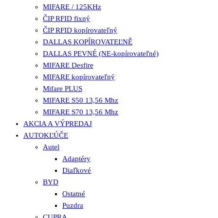
MIFARE / 125KHz
ČIP RFID fixný
ČIP RFID kopírovateľný
DALLAS KOPÍROVATEĽNĚ
DALLAS PEVNÉ (NE-kopírovateľné)
MIFARE Desfire
MIFARE kopírovateľný
Mifare PLUS
MIFARE S50 13,56 Mhz
MIFARE S70 13,56 Mhz
AKCIA A VÝPREDAJ
AUTOKĽÚČE
Autel
Adaptéry
Diaľkové
BYD
Ostatné
Puzdra
CUPRA