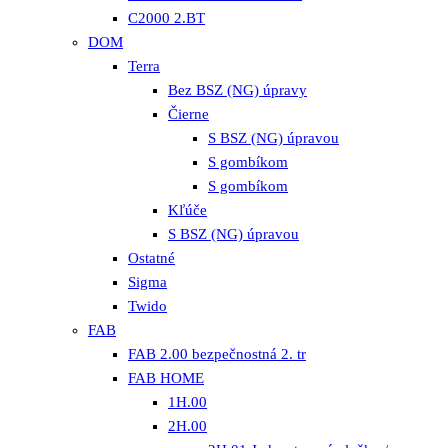
C2000 2.BT
DOM
Terra
Bez BSZ (NG) úpravy
Čierne
S BSZ (NG) úpravou
S gombíkom
S gombíkom
Kľúče
S BSZ (NG) úpravou
Ostatné
Sigma
Twido
FAB
FAB 2.00 bezpečnostná 2. tr
FAB HOME
1H.00
2H.00