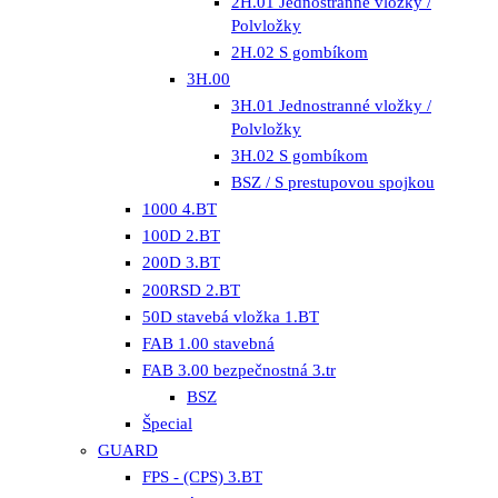
2H.01 Jednostranné vložky /
Polvložky
2H.02 S gombíkom
3H.00
3H.01 Jednostranné vložky /
Polvložky
3H.02 S gombíkom
BSZ / S prestupovou spojkou
1000 4.BT
100D 2.BT
200D 3.BT
200RSD 2.BT
50D stavebá vložka 1.BT
FAB 1.00 stavebná
FAB 3.00 bezpečnostná 3.tr
BSZ
Špecial
GUARD
FPS - (CPS) 3.BT