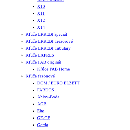
X10
X11
X12
X14
Kľúče ERREBI špeciál
Kľúče ERREBI Trezorové
Kľúče ERREBI Tubulary
Kľúče EXPRES
Kľúče FAB originál
Kľúče FAB Home
Kľúče fazónové
DOM / EURO ELZETT
FABDOS
Abloy-Boda
AGB
Elto
GE-GE
Gerda