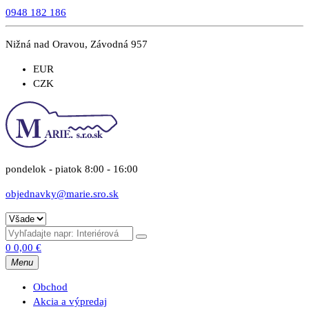
0948 182 186
Nižná nad Oravou, Závodná 957
EUR
CZK
pondelok - piatok 8:00 - 16:00
objednavky@marie.sro.sk
0
0,00
€
Menu
Obchod
Akcia a výpredaj