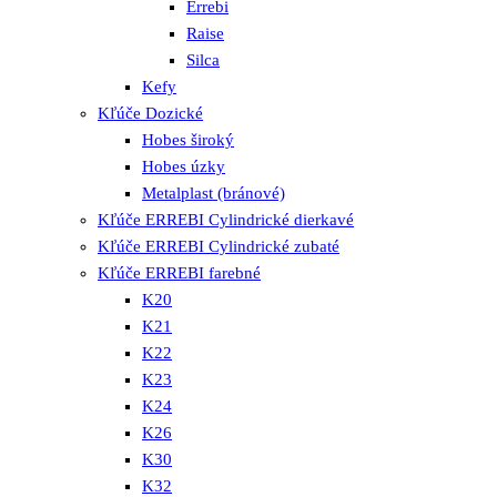
Errebi
Raise
Silca
Kefy
Kľúče Dozické
Hobes široký
Hobes úzky
Metalplast (bránové)
Kľúče ERREBI Cylindrické dierkavé
Kľúče ERREBI Cylindrické zubaté
Kľúče ERREBI farebné
K20
K21
K22
K23
K24
K26
K30
K32