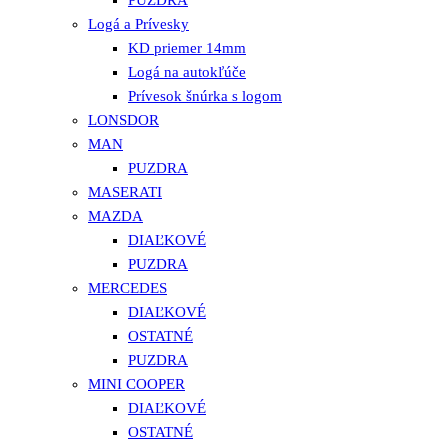
Logá a Prívesky
KD priemer 14mm
Logá na autokľúče
Prívesok šnúrka s logom
LONSDOR
MAN
PUZDRA
MASERATI
MAZDA
DIAĽKOVÉ
PUZDRA
MERCEDES
DIAĽKOVÉ
OSTATNÉ
PUZDRA
MINI COOPER
DIAĽKOVÉ
OSTATNÉ