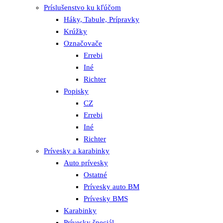
Príslušenstvo ku kľúčom
Háky, Tabule, Prípravky
Krúžky
Označovače
Errebi
Iné
Richter
Popisky
CZ
Errebi
Iné
Richter
Prívesky a karabinky
Auto prívesky
Ostatné
Prívesky auto BM
Prívesky BMS
Karabinky
Prívesky špeciál