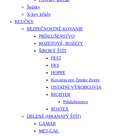
Šnúrky
X-key kľúče
KĽUČKY
BEZPEČNOSTNÉ KOVANIE
PRÍSLUŠENSTVO
ROZETOVÉ, ROZETY
ŠIROKÝ ŠTÍT
FEST
FKS
HOPPE
Kovania pre činske dvere
OSTATNÍ VÝROBCOVIA
RICHTER
Príslušenstvo
ROSTEX
DELENÉ (HRANATÝ ŠTÍT)
GAMAR
MET-GAL