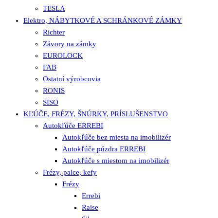
TESLA
Elektro, NÁBYTKOVÉ A SCHRÁNKOVÉ ZÁMKY
Richter
Závory na zámky
EUROLOCK
FAB
Ostatní výrobcovia
RONIS
SISO
KĽÚČE, FRÉZY, ŠNÚRKY, PRÍSLUŠENSTVO
Autokľúče ERREBI
Autokľúče bez miesta na imobilizér
Autokľúče púzdra ERREBI
Autokľúče s miestom na imobilizér
Frézy, palce, kefy
Frézy
Errebi
Raise