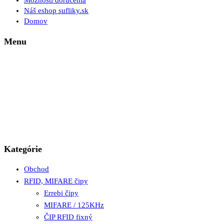
Možnosti doručenia
Náš eshop sufliky.sk
Domov
Menu
Kategórie
Obchod
RFID, MIFARE čipy
Errebi čipy
MIFARE / 125KHz
ČIP RFID fixný