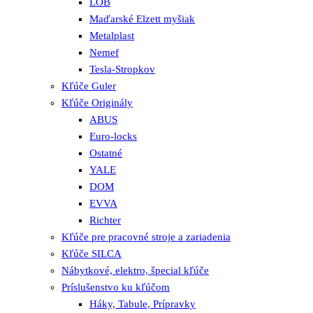
LOB
Maďarské Elzett myšiak
Metalplast
Nemef
Tesla-Stropkov
Kľúče Guler
Kľúče Originály
ABUS
Euro-locks
Ostatné
YALE
DOM
EVVA
Richter
Kľúče pre pracovné stroje a zariadenia
Kľúče SILCA
Nábytkové, elektro, špecial kľúče
Príslušenstvo ku kľúčom
Háky, Tabule, Prípravky