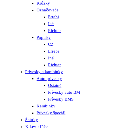
Krúžky
Označovače
Errebi
Iné
Richter
Popisky
CZ
Errebi
Iné
Richter
Prívesky a karabinky
Auto prívesky
Ostatné
Prívesky auto BM
Prívesky BMS
Karabinky
Prívesky špeciál
Šnúrky
X-key kľúče