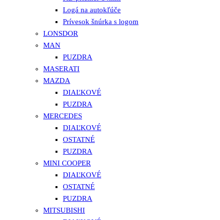
Logá na autokľúče
Prívesok šnúrka s logom
LONSDOR
MAN
PUZDRA
MASERATI
MAZDA
DIAĽKOVÉ
PUZDRA
MERCEDES
DIAĽKOVÉ
OSTATNÉ
PUZDRA
MINI COOPER
DIAĽKOVÉ
OSTATNÉ
PUZDRA
MITSUBISHI