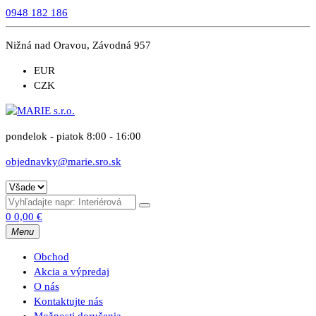
0948 182 186
Nižná nad Oravou, Závodná 957
EUR
CZK
pondelok - piatok 8:00 - 16:00
objednavky@marie.sro.sk
0
0,00
€
Menu
Obchod
Akcia a výpredaj
O nás
Kontaktujte nás