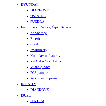
HYUNDAI
DIAĽKOVÉ
OSTATNÉ
PUZDRA
Imobilizéry, Cievky, Čipy, Batérie
Kapacitory
Batérie
Cievky
Imobilizéry
Kontakty na baterky
Kryštálové oscilátory
Mikrospínače
PCF pamäte
Procesory eeprom
INFINITY
DIAĽKOVÉ
ISUZU
PUZDRA