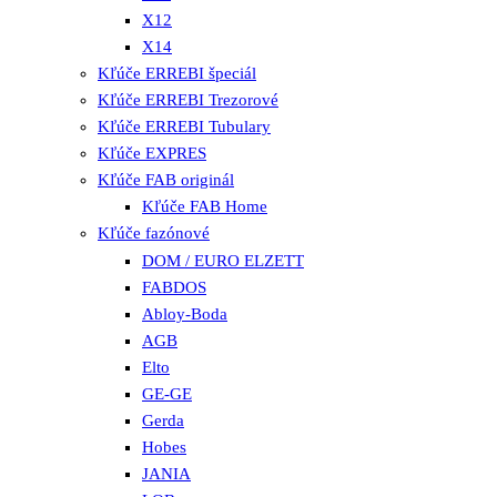
X12
X14
Kľúče ERREBI špeciál
Kľúče ERREBI Trezorové
Kľúče ERREBI Tubulary
Kľúče EXPRES
Kľúče FAB originál
Kľúče FAB Home
Kľúče fazónové
DOM / EURO ELZETT
FABDOS
Abloy-Boda
AGB
Elto
GE-GE
Gerda
Hobes
JANIA