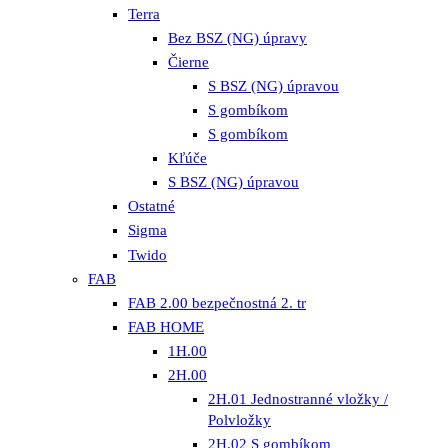
Terra
Bez BSZ (NG) úpravy
Čierne
S BSZ (NG) úpravou
S gombíkom
S gombíkom
Kľúče
S BSZ (NG) úpravou
Ostatné
Sigma
Twido
FAB
FAB 2.00 bezpečnostná 2. tr
FAB HOME
1H.00
2H.00
2H.01 Jednostranné vložky /
Polvložky
2H.02 S gombíkom