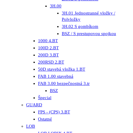
3H.00
3H.01 Jednostranné vložky /
Polvložky
3H.02 S gombíkom
BSZ / S prestupovou spojkou
1000 4.BT
100D 2.BT
200D 3.BT
200RSD 2.BT
50D stavebá vložka 1.BT
FAB 1.00 stavebná
FAB 3.00 bezpečnostná 3.tr
BSZ
Špecial
GUARD
FPS - (CPS) 3.BT
Ostatné
LOB