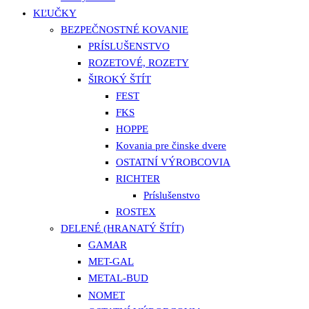
KĽUČKY
BEZPEČNOSTNÉ KOVANIE
PRÍSLUŠENSTVO
ROZETOVÉ, ROZETY
ŠIROKÝ ŠTÍT
FEST
FKS
HOPPE
Kovania pre činske dvere
OSTATNÍ VÝROBCOVIA
RICHTER
Príslušenstvo
ROSTEX
DELENÉ (HRANATÝ ŠTÍT)
GAMAR
MET-GAL
METAL-BUD
NOMET