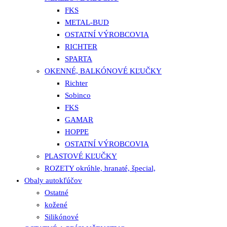
FKS
METAL-BUD
OSTATNÍ VÝROBCOVIA
RICHTER
SPARTA
OKENNÉ, BALKÓNOVÉ KĽUČKY
Richter
Sobinco
FKS
GAMAR
HOPPE
OSTATNÍ VÝROBCOVIA
PLASTOVÉ KĽUČKY
ROZETY okrúhle, hranaté, špecial,
Obaly autokľúčov
Ostatné
kožené
Silikónové