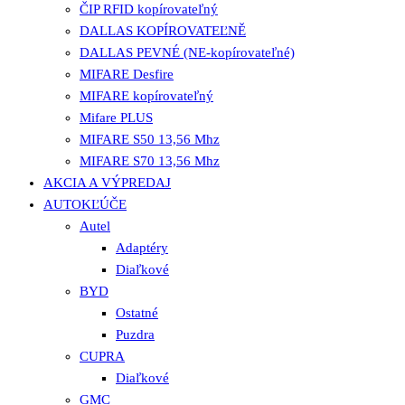
ČIP RFID kopírovateľný
DALLAS KOPÍROVATEĽNĚ
DALLAS PEVNÉ (NE-kopírovateľné)
MIFARE Desfire
MIFARE kopírovateľný
Mifare PLUS
MIFARE S50 13,56 Mhz
MIFARE S70 13,56 Mhz
AKCIA A VÝPREDAJ
AUTOKĽÚČE
Autel
Adaptéry
Diaľkové
BYD
Ostatné
Puzdra
CUPRA
Diaľkové
GMC