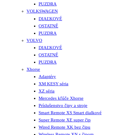
PUZDRA
VOLKSWAGEN
DIAĽKOVÉ
OSTATNÉ
PUZDRA
VOLVO
DIAĽKOVÉ
OSTATNÉ
PUZDRA
Xhorse
Adaptéry
XM KESY séria
XZ séria
Mercedes kľúče Xhorse
Príslušenstvo čipy a stroje
Smart Remote XS Smart dialkové
Super Remote XE super čip
Wired Remote XK bez čipu
Wireless Remote XN s čipom