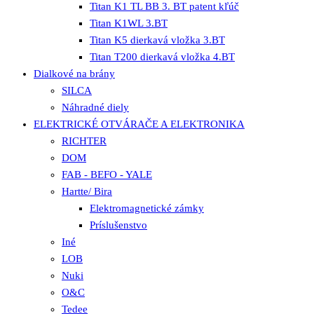
Titan K1 TL BB 3. BT patent kľúč
Titan K1WL 3.BT
Titan K5 dierkavá vložka 3.BT
Titan T200 dierkavá vložka 4.BT
Dialkové na brány
SILCA
Náhradné diely
ELEKTRICKÉ OTVÁRAČE A ELEKTRONIKA
RICHTER
DOM
FAB - BEFO - YALE
Hartte/ Bira
Elektromagnetické zámky
Príslušenstvo
Iné
LOB
Nuki
O&C
Tedee