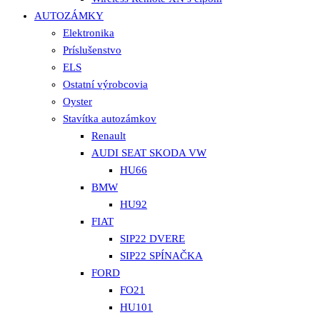
AUTOZÁMKY
Elektronika
Príslušenstvo
ELS
Ostatní výrobcovia
Oyster
Stavítka autozámkov
Renault
AUDI SEAT SKODA VW
HU66
BMW
HU92
FIAT
SIP22 DVERE
SIP22 SPÍNAČKA
FORD
FO21
HU101