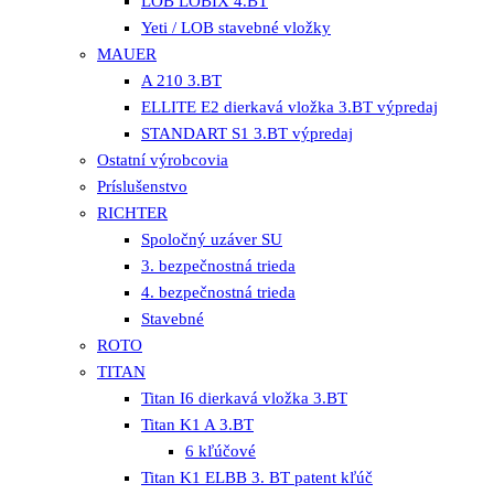
LOB LOBIX 4.BT
Yeti / LOB stavebné vložky
MAUER
A 210 3.BT
ELLITE E2 dierkavá vložka 3.BT výpredaj
STANDART S1 3.BT výpredaj
Ostatní výrobcovia
Príslušenstvo
RICHTER
Spoločný uzáver SU
3. bezpečnostná trieda
4. bezpečnostná trieda
Stavebné
ROTO
TITAN
Titan I6 dierkavá vložka 3.BT
Titan K1 A 3.BT
6 kľúčové
Titan K1 ELBB 3. BT patent kľúč