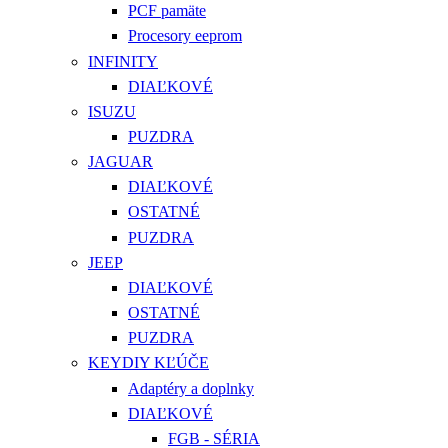
PCF pamäte
Procesory eeprom
INFINITY
DIAĽKOVÉ
ISUZU
PUZDRA
JAGUAR
DIAĽKOVÉ
OSTATNÉ
PUZDRA
JEEP
DIAĽKOVÉ
OSTATNÉ
PUZDRA
KEYDIY KĽÚČE
Adaptéry a doplnky
DIAĽKOVÉ
FGB - SÉRIA