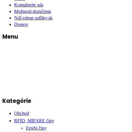
Kontaktujte nás
Možnosti doručenia
Náš eshop sufliky.sk
Domov
Menu
Kategórie
Obchod
RFID, MIFARE čipy
Errebi čipy