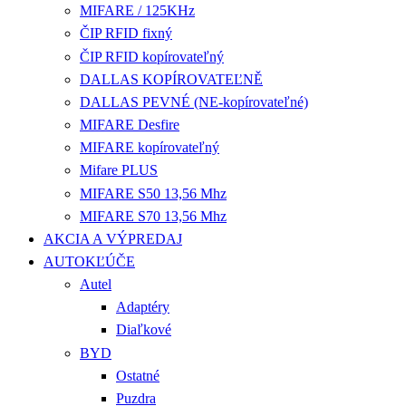
MIFARE / 125KHz
ČIP RFID fixný
ČIP RFID kopírovateľný
DALLAS KOPÍROVATEĽNĚ
DALLAS PEVNÉ (NE-kopírovateľné)
MIFARE Desfire
MIFARE kopírovateľný
Mifare PLUS
MIFARE S50 13,56 Mhz
MIFARE S70 13,56 Mhz
AKCIA A VÝPREDAJ
AUTOKĽÚČE
Autel
Adaptéry
Diaľkové
BYD
Ostatné
Puzdra