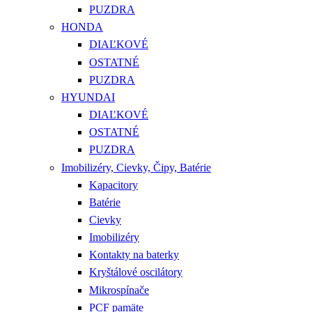
PUZDRA
HONDA
DIAĽKOVÉ
OSTATNÉ
PUZDRA
HYUNDAI
DIAĽKOVÉ
OSTATNÉ
PUZDRA
Imobilizéry, Cievky, Čipy, Batérie
Kapacitory
Batérie
Cievky
Imobilizéry
Kontakty na baterky
Kryštálové oscilátory
Mikrospínače
PCF pamäte