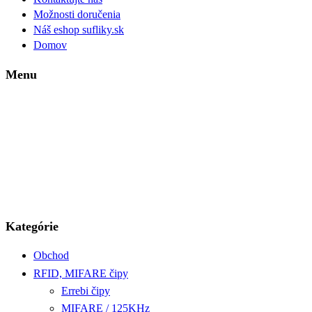
Možnosti doručenia
Náš eshop sufliky.sk
Domov
Menu
Kategórie
Obchod
RFID, MIFARE čipy
Errebi čipy
MIFARE / 125KHz