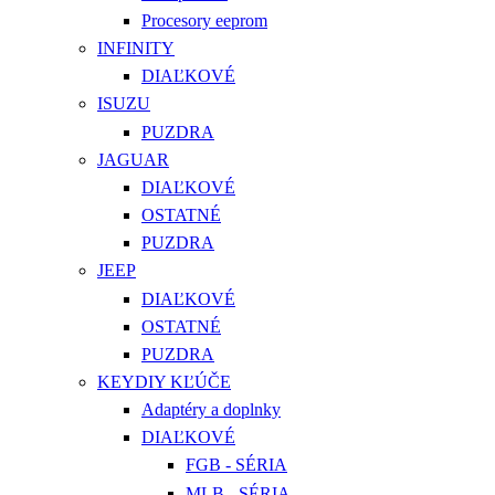
Procesory eeprom
INFINITY
DIAĽKOVÉ
ISUZU
PUZDRA
JAGUAR
DIAĽKOVÉ
OSTATNÉ
PUZDRA
JEEP
DIAĽKOVÉ
OSTATNÉ
PUZDRA
KEYDIY KĽÚČE
Adaptéry a doplnky
DIAĽKOVÉ
FGB - SÉRIA
MLB - SÉRIA