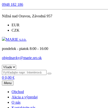
0948 182 186
Nižná nad Oravou, Závodná 957
EUR
CZK
pondelok - piatok 8:00 - 16:00
objednavky@marie.sro.sk
0
0,00
€
Menu
Obchod
Akcia a výpredaj
O nás
Kontaktujte nás