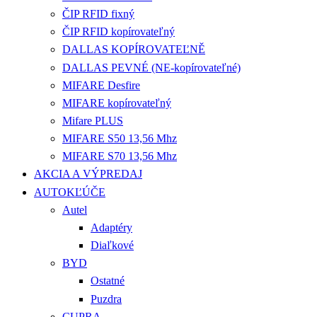
ČIP RFID fixný
ČIP RFID kopírovateľný
DALLAS KOPÍROVATEĽNĚ
DALLAS PEVNÉ (NE-kopírovateľné)
MIFARE Desfire
MIFARE kopírovateľný
Mifare PLUS
MIFARE S50 13,56 Mhz
MIFARE S70 13,56 Mhz
AKCIA A VÝPREDAJ
AUTOKĽÚČE
Autel
Adaptéry
Diaľkové
BYD
Ostatné
Puzdra
CUPRA