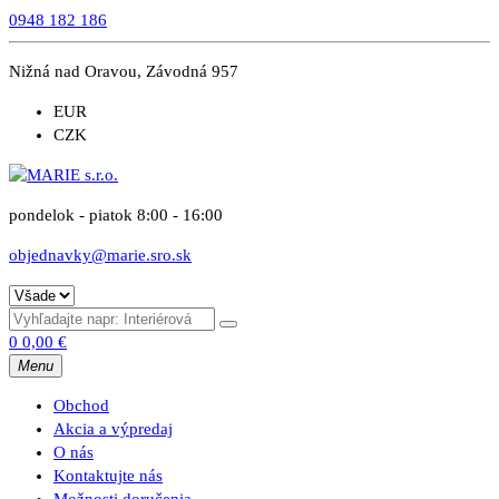
0948 182 186
Nižná nad Oravou, Závodná 957
EUR
CZK
pondelok - piatok 8:00 - 16:00
objednavky@marie.sro.sk
0
0,00
€
Menu
Obchod
Akcia a výpredaj
O nás
Kontaktujte nás