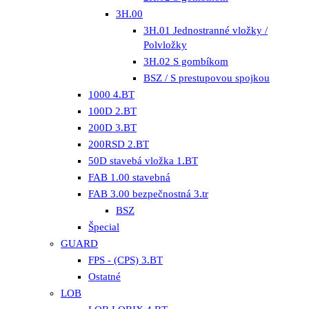
3H.00
3H.01 Jednostranné vložky /
Polvložky
3H.02 S gombíkom
BSZ / S prestupovou spojkou
1000 4.BT
100D 2.BT
200D 3.BT
200RSD 2.BT
50D stavebá vložka 1.BT
FAB 1.00 stavebná
FAB 3.00 bezpečnostná 3.tr
BSZ
Špecial
GUARD
FPS - (CPS) 3.BT
Ostatné
LOB