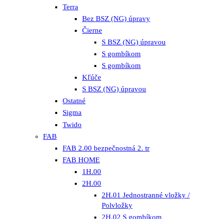
Terra
Bez BSZ (NG) úpravy
Čierne
S BSZ (NG) úpravou
S gombíkom
S gombíkom
Kľúče
S BSZ (NG) úpravou
Ostatné
Sigma
Twido
FAB
FAB 2.00 bezpečnostná 2. tr
FAB HOME
1H.00
2H.00
2H.01 Jednostranné vložky /
Polvložky
2H.02 S gombíkom