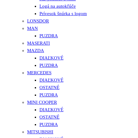
Logá na autokľúče
Prívesok šnúrka s logom
LONSDOR
MAN
PUZDRA
MASERATI
MAZDA
DIAĽKOVÉ
PUZDRA
MERCEDES
DIAĽKOVÉ
OSTATNÉ
PUZDRA
MINI COOPER
DIAĽKOVÉ
OSTATNÉ
PUZDRA
MITSUBISHI