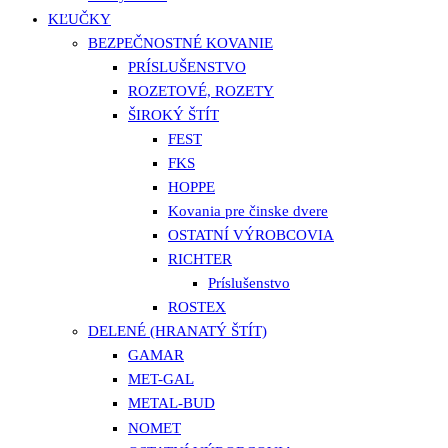
KĽUČKY
BEZPEČNOSTNÉ KOVANIE
PRÍSLUŠENSTVO
ROZETOVÉ, ROZETY
ŠIROKÝ ŠTÍT
FEST
FKS
HOPPE
Kovania pre činske dvere
OSTATNÍ VÝROBCOVIA
RICHTER
Príslušenstvo
ROSTEX
DELENÉ (HRANATÝ ŠTÍT)
GAMAR
MET-GAL
METAL-BUD
NOMET