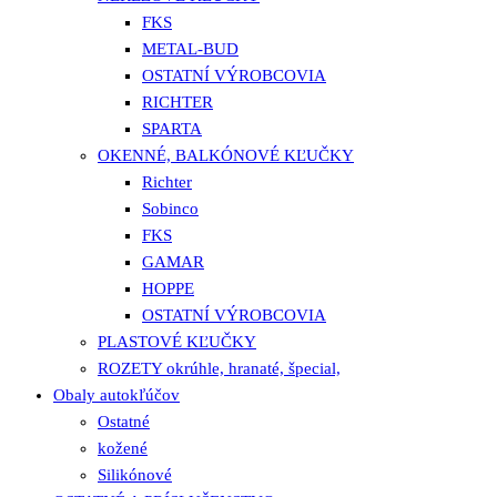
FKS
METAL-BUD
OSTATNÍ VÝROBCOVIA
RICHTER
SPARTA
OKENNÉ, BALKÓNOVÉ KĽUČKY
Richter
Sobinco
FKS
GAMAR
HOPPE
OSTATNÍ VÝROBCOVIA
PLASTOVÉ KĽUČKY
ROZETY okrúhle, hranaté, špecial,
Obaly autokľúčov
Ostatné
kožené
Silikónové