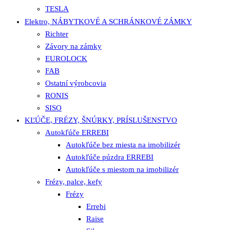
TESLA
Elektro, NÁBYTKOVÉ A SCHRÁNKOVÉ ZÁMKY
Richter
Závory na zámky
EUROLOCK
FAB
Ostatní výrobcovia
RONIS
SISO
KĽÚČE, FRÉZY, ŠNÚRKY, PRÍSLUŠENSTVO
Autokľúče ERREBI
Autokľúče bez miesta na imobilizér
Autokľúče púzdra ERREBI
Autokľúče s miestom na imobilizér
Frézy, palce, kefy
Frézy
Errebi
Raise