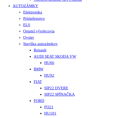
AUTOZÁMKY
Elektronika
Príslušenstvo
ELS
Ostatní výrobcovia
Oyster
Stavítka autozámkov
Renault
AUDI SEAT SKODA VW
HU66
BMW
HU92
FIAT
SIP22 DVERE
SIP22 SPÍNAČKA
FORD
FO21
HU101