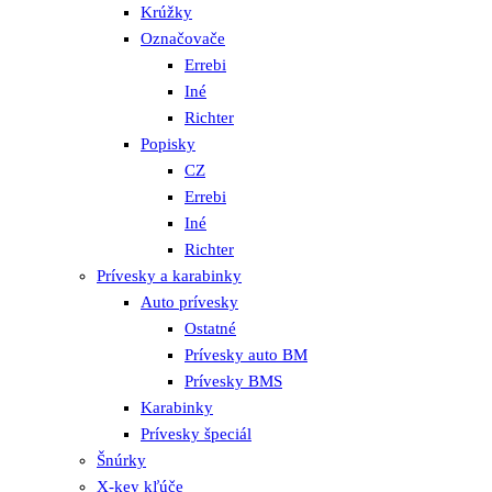
Krúžky
Označovače
Errebi
Iné
Richter
Popisky
CZ
Errebi
Iné
Richter
Prívesky a karabinky
Auto prívesky
Ostatné
Prívesky auto BM
Prívesky BMS
Karabinky
Prívesky špeciál
Šnúrky
X-key kľúče