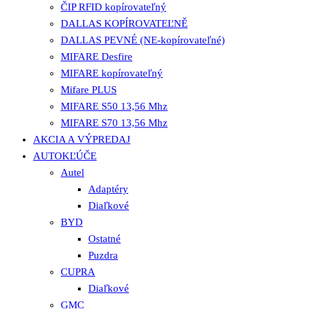
ČIP RFID kopírovateľný
DALLAS KOPÍROVATEĽNĚ
DALLAS PEVNÉ (NE-kopírovateľné)
MIFARE Desfire
MIFARE kopírovateľný
Mifare PLUS
MIFARE S50 13,56 Mhz
MIFARE S70 13,56 Mhz
AKCIA A VÝPREDAJ
AUTOKĽÚČE
Autel
Adaptéry
Diaľkové
BYD
Ostatné
Puzdra
CUPRA
Diaľkové
GMC