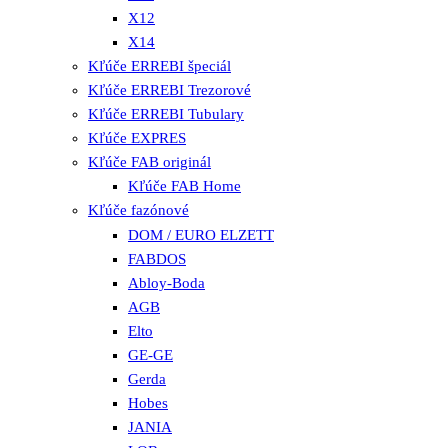
X12
X14
Kľúče ERREBI špeciál
Kľúče ERREBI Trezorové
Kľúče ERREBI Tubulary
Kľúče EXPRES
Kľúče FAB originál
Kľúče FAB Home
Kľúče fazónové
DOM / EURO ELZETT
FABDOS
Abloy-Boda
AGB
Elto
GE-GE
Gerda
Hobes
JANIA