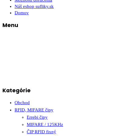
Možnosti doručenia
Náš eshop sufliky.sk
Domov
Menu
Kategórie
Obchod
RFID, MIFARE čipy
Errebi čipy
MIFARE / 125KHz
ČIP RFID fixný