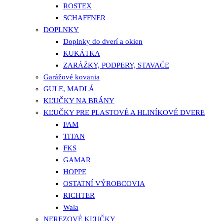
ROSTEX
SCHAFFNER
DOPLNKY
Doplnky do dverí a okien
KUKÁTKA
ZARÁŽKY, PODPERY, STAVAČE
Garážové kovania
GULE, MADLÁ
KĽUČKY NA BRÁNY
KĽUČKY PRE PLASTOVÉ A HLINÍKOVÉ DVERE
FAM
TITAN
FKS
GAMAR
HOPPE
OSTATNÍ VÝROBCOVIA
RICHTER
Wala
NEREZOVÉ KĽUČKY