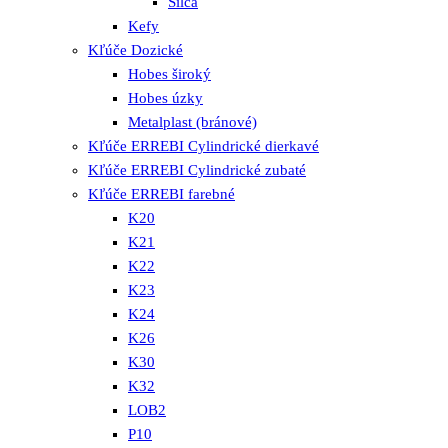
Silca
Kefy
Kľúče Dozické
Hobes široký
Hobes úzky
Metalplast (bránové)
Kľúče ERREBI Cylindrické dierkavé
Kľúče ERREBI Cylindrické zubaté
Kľúče ERREBI farebné
K20
K21
K22
K23
K24
K26
K30
K32
LOB2
P10