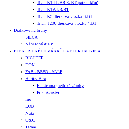
Titan K1 TL BB 3. BT patent kľúč
Titan K1WL 3.BT
Titan K5 dierkavá vložka 3.BT
Titan T200 dierkavá vložka 4.BT
Dialkové na brány
SILCA
Náhradné diely
ELEKTRICKÉ OTVÁRAČE A ELEKTRONIKA
RICHTER
DOM
FAB - BEFO - YALE
Hartte/ Bira
Elektromagnetické zámky
Príslušenstvo
Iné
LOB
Nuki
O&C
Tedee