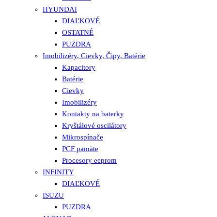
HYUNDAI
DIAĽKOVÉ
OSTATNÉ
PUZDRA
Imobilizéry, Cievky, Čipy, Batérie
Kapacitory
Batérie
Cievky
Imobilizéry
Kontakty na baterky
Kryštálové oscilátory
Mikrospínače
PCF pamäte
Procesory eeprom
INFINITY
DIAĽKOVÉ
ISUZU
PUZDRA