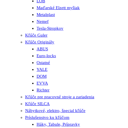
LOB
Maďarské Elzett myšiak
Metalplast
Nemef
Tesla-Stropkov
Kľúče Guler
Kľúče Originály
ABUS
Euro-locks
Ostatné
YALE
DOM
EVVA
Richter
Kľúče pre pracovné stroje a zariadenia
Kľúče SILCA
Nábytkové, elektro, špecial kľúče
Príslušenstvo ku kľúčom
Háky, Tabule, Prípravky