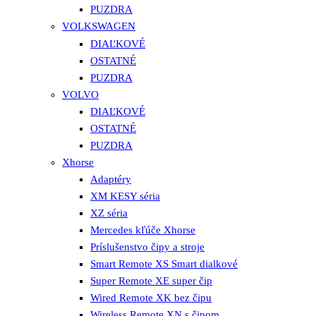
PUZDRA
VOLKSWAGEN
DIAĽKOVÉ
OSTATNÉ
PUZDRA
VOLVO
DIAĽKOVÉ
OSTATNÉ
PUZDRA
Xhorse
Adaptéry
XM KESY séria
XZ séria
Mercedes kľúče Xhorse
Príslušenstvo čipy a stroje
Smart Remote XS Smart dialkové
Super Remote XE super čip
Wired Remote XK bez čipu
Wireless Remote XN s čipom