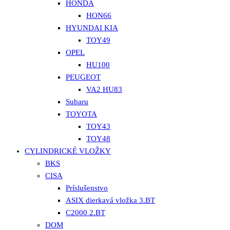
HONDA
HON66
HYUNDAI KIA
TOY49
OPEL
HU100
PEUGEOT
VA2 HU83
Subaru
TOYOTA
TOY43
TOY48
CYLINDRICKÉ VLOŽKY
BKS
CISA
Príslušenstvo
ASIX dierkavá vložka 3.BT
C2000 2.BT
DOM