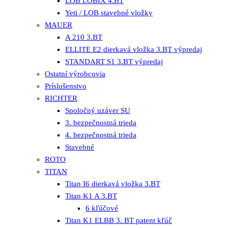
LOB LOBIX 4.BT
Yeti / LOB stavebné vložky
MAUER
A 210 3.BT
ELLITE E2 dierkavá vložka 3.BT výpredaj
STANDART S1 3.BT výpredaj
Ostatní výrobcovia
Príslušenstvo
RICHTER
Spoločný uzáver SU
3. bezpečnostná trieda
4. bezpečnostná trieda
Stavebné
ROTO
TITAN
Titan I6 dierkavá vložka 3.BT
Titan K1 A 3.BT
6 kľúčové
Titan K1 ELBB 3. BT patent kľúč