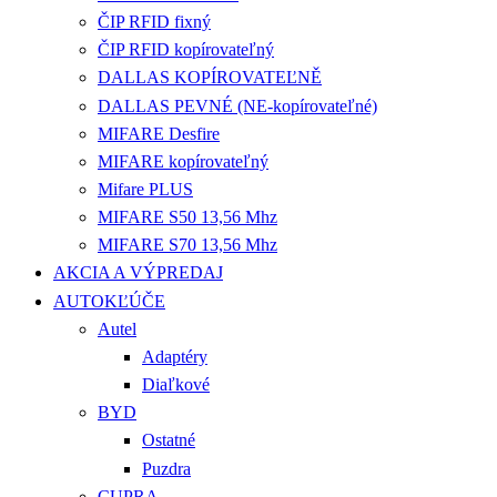
ČIP RFID fixný
ČIP RFID kopírovateľný
DALLAS KOPÍROVATEĽNĚ
DALLAS PEVNÉ (NE-kopírovateľné)
MIFARE Desfire
MIFARE kopírovateľný
Mifare PLUS
MIFARE S50 13,56 Mhz
MIFARE S70 13,56 Mhz
AKCIA A VÝPREDAJ
AUTOKĽÚČE
Autel
Adaptéry
Diaľkové
BYD
Ostatné
Puzdra
CUPRA