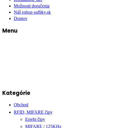
Možnosti doručenia
Náš eshop sufliky.sk
Domov
Menu
Kategórie
Obchod
RFID, MIFARE čipy
Errebi čipy
MIFARE / 125KHz