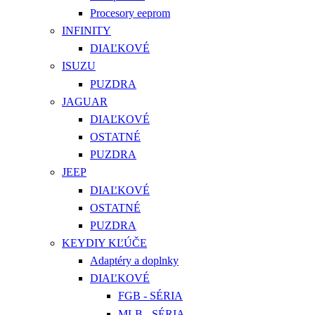
Procesory eeprom
INFINITY
DIAĽKOVÉ
ISUZU
PUZDRA
JAGUAR
DIAĽKOVÉ
OSTATNÉ
PUZDRA
JEEP
DIAĽKOVÉ
OSTATNÉ
PUZDRA
KEYDIY KĽÚČE
Adaptéry a doplnky
DIAĽKOVÉ
FGB - SÉRIA
MLB - SÉRIA