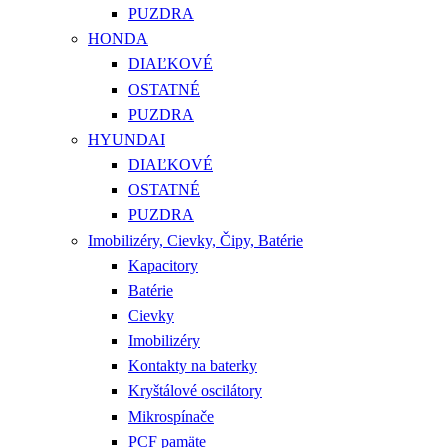
PUZDRA
HONDA
DIAĽKOVÉ
OSTATNÉ
PUZDRA
HYUNDAI
DIAĽKOVÉ
OSTATNÉ
PUZDRA
Imobilizéry, Cievky, Čipy, Batérie
Kapacitory
Batérie
Cievky
Imobilizéry
Kontakty na baterky
Kryštálové oscilátory
Mikrospínače
PCF pamäte