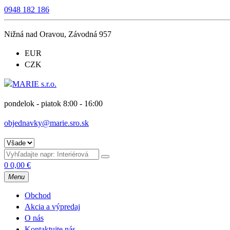
0948 182 186
Nižná nad Oravou, Závodná 957
EUR
CZK
pondelok - piatok 8:00 - 16:00
objednavky@marie.sro.sk
0
0,00
€
Menu
Obchod
Akcia a výpredaj
O nás
Kontaktujte nás