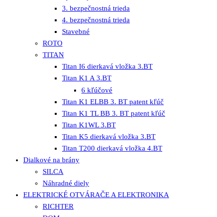
3. bezpečnostná trieda
4. bezpečnostná trieda
Stavebné
ROTO
TITAN
Titan I6 dierkavá vložka 3.BT
Titan K1 A 3.BT
6 kľúčové
Titan K1 ELBB 3. BT patent kľúč
Titan K1 TL BB 3. BT patent kľúč
Titan K1WL 3.BT
Titan K5 dierkavá vložka 3.BT
Titan T200 dierkavá vložka 4.BT
Dialkové na brány
SILCA
Náhradné diely
ELEKTRICKÉ OTVÁRAČE A ELEKTRONIKA
RICHTER