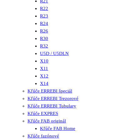
R21
R22
R23
R24
R26
R30
R32
U5D / U5DLN
X10
X11
X12
X14
Kľúče ERREBI špeciál
Kľúče ERREBI Trezorové
Kľúče ERREBI Tubulary
Kľúče EXPRES
Kľúče FAB originál
Kľúče FAB Home
Kľúče fazónové