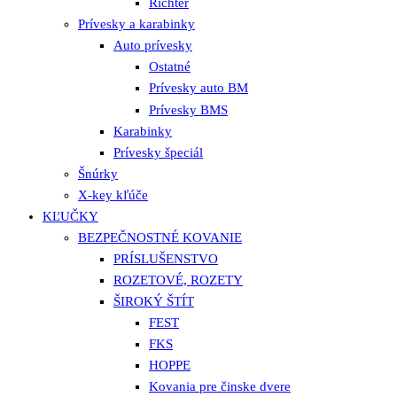
Richter
Prívesky a karabinky
Auto prívesky
Ostatné
Prívesky auto BM
Prívesky BMS
Karabinky
Prívesky špeciál
Šnúrky
X-key kľúče
KĽUČKY
BEZPEČNOSTNÉ KOVANIE
PRÍSLUŠENSTVO
ROZETOVÉ, ROZETY
ŠIROKÝ ŠTÍT
FEST
FKS
HOPPE
Kovania pre činske dvere