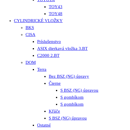
TOY43
TOY48
CYLINDRICKÉ VLOŽKY
BKS
CISA
Príslušenstvo
ASIX dierkavá vložka 3.BT
C2000 2.BT
DOM
Terra
Bez BSZ (NG) úpravy
Čierne
S BSZ (NG) úpravou
S gombíkom
S gombíkom
Kľúče
S BSZ (NG) úpravou
Ostatné