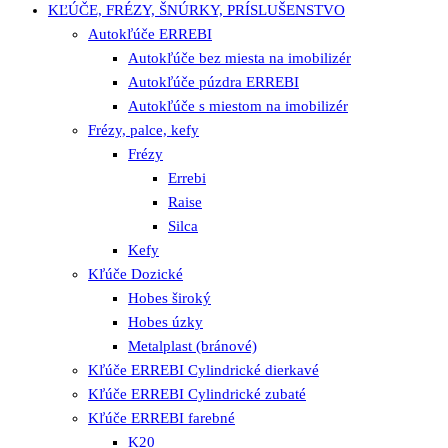
KĽÚČE, FRÉZY, ŠNÚRKY, PRÍSLUŠENSTVO
Autokľúče ERREBI
Autokľúče bez miesta na imobilizér
Autokľúče púzdra ERREBI
Autokľúče s miestom na imobilizér
Frézy, palce, kefy
Frézy
Errebi
Raise
Silca
Kefy
Kľúče Dozické
Hobes široký
Hobes úzky
Metalplast (bránové)
Kľúče ERREBI Cylindrické dierkavé
Kľúče ERREBI Cylindrické zubaté
Kľúče ERREBI farebné
K20