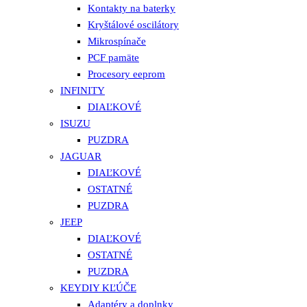
Kontakty na baterky
Kryštálové oscilátory
Mikrospínače
PCF pamäte
Procesory eeprom
INFINITY
DIAĽKOVÉ
ISUZU
PUZDRA
JAGUAR
DIAĽKOVÉ
OSTATNÉ
PUZDRA
JEEP
DIAĽKOVÉ
OSTATNÉ
PUZDRA
KEYDIY KĽÚČE
Adaptéry a doplnky