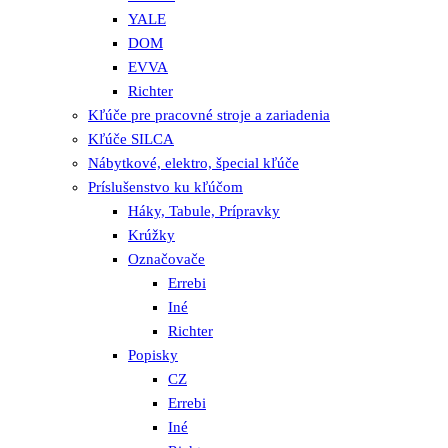
YALE
DOM
EVVA
Richter
Kľúče pre pracovné stroje a zariadenia
Kľúče SILCA
Nábytkové, elektro, špecial kľúče
Príslušenstvo ku kľúčom
Háky, Tabule, Prípravky
Krúžky
Označovače
Errebi
Iné
Richter
Popisky
CZ
Errebi
Iné