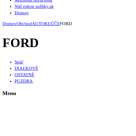
Možnosti doručenia
Náš eshop sufliky.sk
Domov
Domov
Obchod
AUTOKĽÚČE
FORD
FORD
Späť
DIAĽKOVÉ
OSTATNÉ
PUZDRA
Menu