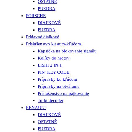
OSTATNÉ
PUZDRA
PORSCHE
DIAĽKOVÉ
PUZDRA
Prídavné dialkové
Príslušenstvo ku auto-kľúčom
Kapsička na blokovanie signálu
Kolíky do hrotov
LISHI 2 IN 1
PIN+KEY CODE
Prípravky ku kľúčom
Prípravky na otváranie
Príslušenstvo na pájkovanie
Turbodecoder
RENAULT
DIAĽKOVÉ
OSTATNÉ
PUZDRA