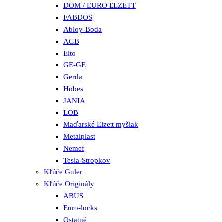
DOM / EURO ELZETT
FABDOS
Abloy-Boda
AGB
Elto
GE-GE
Gerda
Hobes
JANIA
LOB
Maďarské Elzett myšiak
Metalplast
Nemef
Tesla-Stropkov
Kľúče Guler
Kľúče Originály
ABUS
Euro-locks
Ostatné