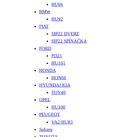
HU66
BMW
HU92
FIAT
SIP22 DVERE
SIP22 SPÍNAČKA
FORD
FO21
HU101
HONDA
HON66
HYUNDAI KIA
TOY49
OPEL
HU100
PEUGEOT
VA2 HU83
Subaru
TOYOTA