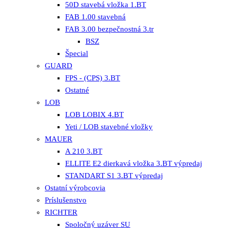
50D stavebá vložka 1.BT
FAB 1.00 stavebná
FAB 3.00 bezpečnostná 3.tr
BSZ
Špecial
GUARD
FPS - (CPS) 3.BT
Ostatné
LOB
LOB LOBIX 4.BT
Yeti / LOB stavebné vložky
MAUER
A 210 3.BT
ELLITE E2 dierkavá vložka 3.BT výpredaj
STANDART S1 3.BT výpredaj
Ostatní výrobcovia
Príslušenstvo
RICHTER
Spoločný uzáver SU