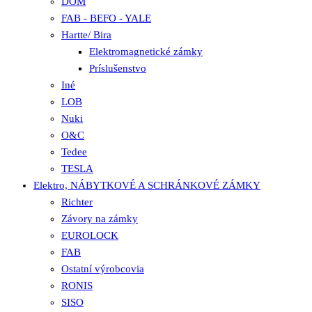
DOM
FAB - BEFO - YALE
Hartte/ Bira
Elektromagnetické zámky
Príslušenstvo
Iné
LOB
Nuki
O&C
Tedee
TESLA
Elektro, NÁBYTKOVÉ A SCHRÁNKOVÉ ZÁMKY
Richter
Závory na zámky
EUROLOCK
FAB
Ostatní výrobcovia
RONIS
SISO