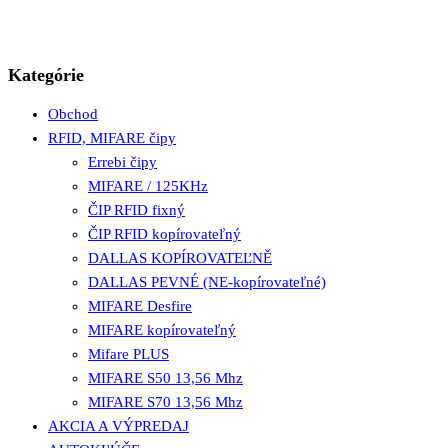
Kategórie
Obchod
RFID, MIFARE čipy
Errebi čipy
MIFARE / 125KHz
ČIP RFID fixný
ČIP RFID kopírovateľný
DALLAS KOPÍROVATEĽNĚ
DALLAS PEVNÉ (NE-kopírovateľné)
MIFARE Desfire
MIFARE kopírovateľný
Mifare PLUS
MIFARE S50 13,56 Mhz
MIFARE S70 13,56 Mhz
AKCIA A VÝPREDAJ