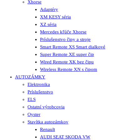
Xhorse
Adaptéry
XM KESY séria
XZ séria
Mercedes kľúče Xhorse
Príslušenstvo čipy a stroje
Smart Remote XS Smart dialkové
Super Remote XE super čip
Wired Remote XK bez čipu
Wireless Remote XN s čipom
AUTOZÁMKY
Elektronika
Príslušenstvo
ELS
Ostatní výrobcovia
Oyster
Stavítka autozámkov
Renault
AUDI SEAT SKODA VW