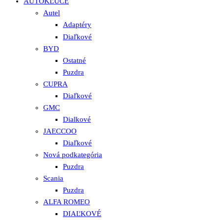
AUTOKĽÚČE
Autel
Adaptéry
Diaľkové
BYD
Ostatné
Puzdra
CUPRA
Diaľkové
GMC
Dialkové
JAECCOO
Diaľkové
Nová podkategória
Puzdra
Scania
Puzdra
ALFA ROMEO
DIAĽKOVÉ