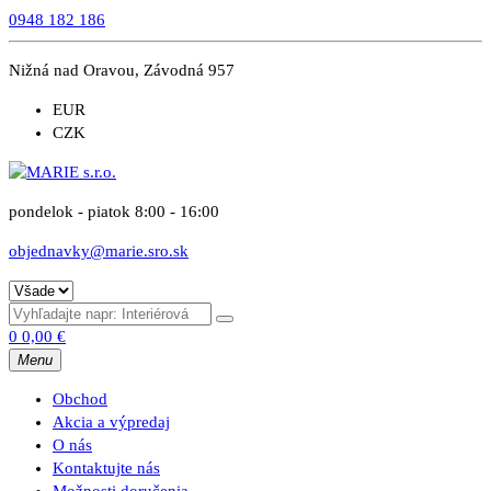
0948 182 186
Nižná nad Oravou, Závodná 957
EUR
CZK
pondelok - piatok 8:00 - 16:00
objednavky@marie.sro.sk
0
0,00
€
Menu
Obchod
Akcia a výpredaj
O nás
Kontaktujte nás