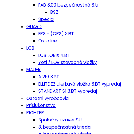
FAB 3.00 bezpečnostná 3.tr
BSZ
Špecial
GUARD
FPS - (CPS) 3.BT
Ostatné
LOB
LOB LOBIX 4.BT
Yeti / LOB stavebné vložky
MAUER
A 210 3.BT
ELLITE E2 dierkavá vložka 3.BT výpredaj
STANDART S1 3.BT výpredaj
Ostatní výrobcovia
Príslušenstvo
RICHTER
Spoločný uzáver SU
3. bezpečnostná trieda