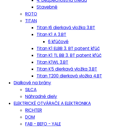
4. bezpečnostná trieda
Stavebné
ROTO
TITAN
Titan I6 dierkavá vložka 3.BT
Titan K1 A 3.BT
6 kľúčové
Titan K1 ELBB 3. BT patent kľúč
Titan K1 TL BB 3. BT patent kľúč
Titan K1WL 3.BT
Titan K5 dierkavá vložka 3.BT
Titan T200 dierkavá vložka 4.BT
Dialkové na brány
SILCA
Náhradné diely
ELEKTRICKÉ OTVÁRAČE A ELEKTRONIKA
RICHTER
DOM
FAB - BEFO - YALE