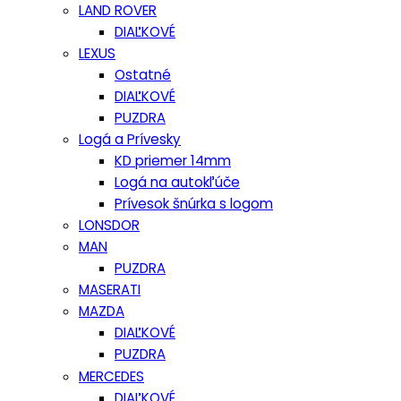
LAND ROVER
DIAĽKOVÉ
LEXUS
Ostatné
DIAĽKOVÉ
PUZDRA
Logá a Prívesky
KD priemer 14mm
Logá na autokľúče
Prívesok šnúrka s logom
LONSDOR
MAN
PUZDRA
MASERATI
MAZDA
DIAĽKOVÉ
PUZDRA
MERCEDES
DIAĽKOVÉ