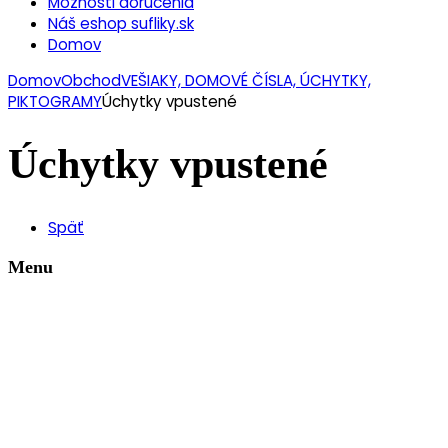
Možnosti doručenia
Náš eshop sufliky.sk
Domov
Domov
Obchod
VEŠIAKY, DOMOVÉ ČÍSLA, ÚCHYTKY,
PIKTOGRAMY
Úchytky vpustené
Úchytky vpustené
Späť
Menu