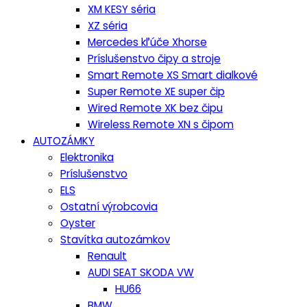
XM KESY séria
XZ séria
Mercedes kľúče Xhorse
Príslušenstvo čipy a stroje
Smart Remote XS Smart dialkové
Super Remote XE super čip
Wired Remote XK bez čipu
Wireless Remote XN s čipom
AUTOZÁMKY
Elektronika
Príslušenstvo
ELS
Ostatní výrobcovia
Oyster
Stavítka autozámkov
Renault
AUDI SEAT SKODA VW
HU66
BMW