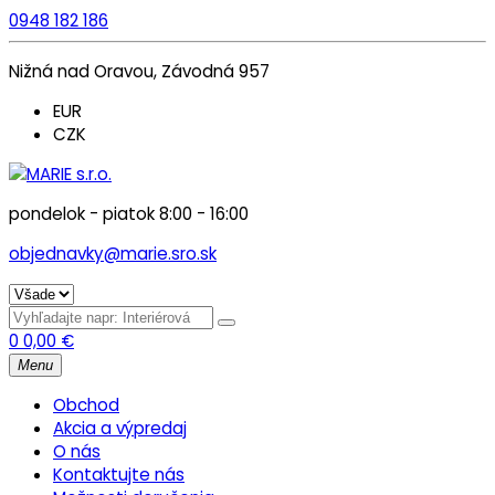
0948 182 186
Nižná nad Oravou, Závodná 957
EUR
CZK
pondelok - piatok 8:00 - 16:00
objednavky@marie.sro.sk
0
0,00
€
Menu
Obchod
Akcia a výpredaj
O nás
Kontaktujte nás