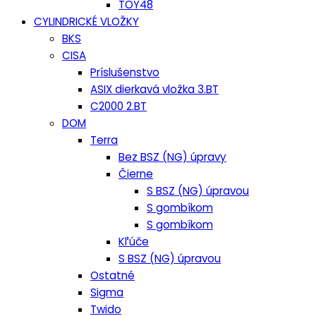
TOY48
CYLINDRICKÉ VLOŽKY
BKS
CISA
Príslušenstvo
ASIX dierkavá vložka 3.BT
C2000 2.BT
DOM
Terra
Bez BSZ (NG) úpravy
Čierne
S BSZ (NG) úpravou
S gombíkom
S gombíkom
Kľúče
S BSZ (NG) úpravou
Ostatné
Sigma
Twido