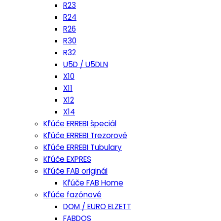
R23
R24
R26
R30
R32
U5D / U5DLN
X10
X11
X12
X14
Kľúče ERREBI špeciál
Kľúče ERREBI Trezorové
Kľúče ERREBI Tubulary
Kľúče EXPRES
Kľúče FAB originál
Kľúče FAB Home
Kľúče fazónové
DOM / EURO ELZETT
FABDOS