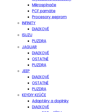
Mikrospínače
PCF pamäte
Procesory eeprom
INFINITY
DIAĽKOVÉ
ISUZU
PUZDRA
JAGUAR
DIAĽKOVÉ
OSTATNÉ
PUZDRA
JEEP
DIAĽKOVÉ
OSTATNÉ
PUZDRA
KEYDIY KĽÚČE
Adaptéry a doplnky
DIAĽKOVÉ