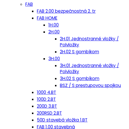
FAB
FAB 2.00 bezpečnostná 2. tr
FAB HOME
1H.00
2H.00
2H.01 Jednostranné vložky /
Polvložky
2H.02 S gombíkom
3H.00
3H.01 Jednostranné vložky /
Polvložky
3H.02 S gombíkom
BSZ / S prestupovou spojkou
1000 4.BT
100D 2.BT
200D 3.BT
200RSD 2.BT
50D stavebá vložka 1.BT
FAB 1.00 stavebná