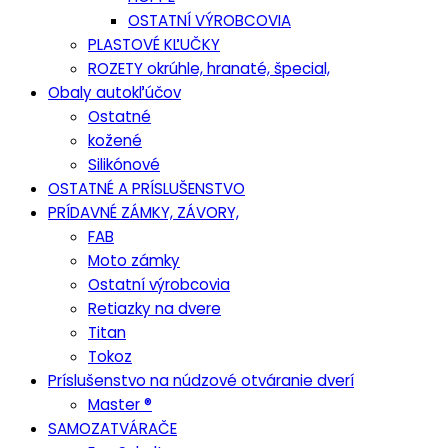
OSTATNÍ VÝROBCOVIA
PLASTOVÉ KĽUČKY
ROZETY okrúhle, hranaté, špecial,
Obaly autokľúčov
Ostatné
kožené
Silikónové
OSTATNÉ A PRÍSLUŠENSTVO
PRÍDAVNÉ ZÁMKY, ZÁVORY,
FAB
Moto zámky
Ostatní výrobcovia
Retiazky na dvere
Titan
Tokoz
Príslušenstvo na núdzové otváranie dverí
Master ®
SAMOZATVÁRAČE