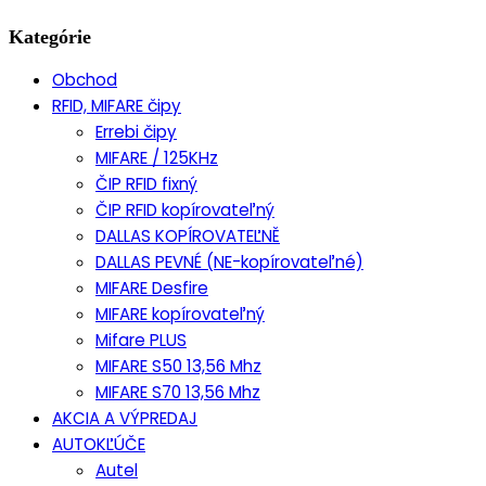
Kategórie
Obchod
RFID, MIFARE čipy
Errebi čipy
MIFARE / 125KHz
ČIP RFID fixný
ČIP RFID kopírovateľný
DALLAS KOPÍROVATEĽNĚ
DALLAS PEVNÉ (NE-kopírovateľné)
MIFARE Desfire
MIFARE kopírovateľný
Mifare PLUS
MIFARE S50 13,56 Mhz
MIFARE S70 13,56 Mhz
AKCIA A VÝPREDAJ
AUTOKĽÚČE
Autel