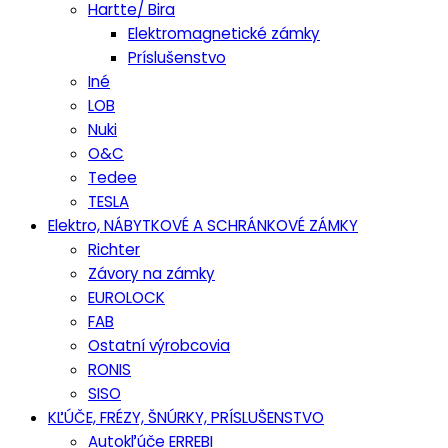
Hartte/ Bira
Elektromagnetické zámky
Príslušenstvo
Iné
LOB
Nuki
O&C
Tedee
TESLA
Elektro, NÁBYTKOVÉ A SCHRÁNKOVÉ ZÁMKY
Richter
Závory na zámky
EUROLOCK
FAB
Ostatní výrobcovia
RONIS
SISO
KĽÚČE, FRÉZY, ŠNÚRKY, PRÍSLUŠENSTVO
Autokľúče ERREBI