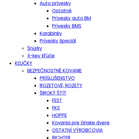
Auto prívesky
Ostatné
Prívesky auto BM
Prívesky BMS
Karabinky
Prívesky špeciál
Šnúrky
X-key kľúče
KĽUČKY
BEZPEČNOSTNÉ KOVANIE
PRÍSLUŠENSTVO
ROZETOVÉ, ROZETY
ŠIROKÝ ŠTÍT
FEST
FKS
HOPPE
Kovania pre činske dvere
OSTATNÍ VÝROBCOVIA
RICHTER