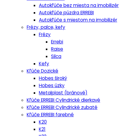
Autokľúče bez miesta na imobilizér
Autokľúče púzdra ERREBI
Autokľúče s miestom na imobilizér
Frézy, palce, kefy
Frézy
Errebi
Raise
Silca
Kefy
Kľúče Dozické
Hobes široký
Hobes úzky
Metalplast (bránové)
Kľúče ERREBI Cylindrické dierkavé
Kľúče ERREBI Cylindrické zubaté
Kľúče ERREBI farebné
K20
K21