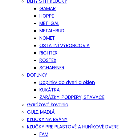
DLHÝ ŠTÍT KĽUČKY
GAMAR
HOPPE
MET-GAL
METAL-BUD
NOMET
OSTATNÍ VÝROBCOVIA
RICHTER
ROSTEX
SCHAFFNER
DOPLNKY
Doplnky do dverí a okien
KUKÁTKA
ZARÁŽKY, PODPERY, STAVAČE
Garážové kovania
GULE, MADLÁ
KĽUČKY NA BRÁNY
KĽUČKY PRE PLASTOVÉ A HLINÍKOVÉ DVERE
FAM