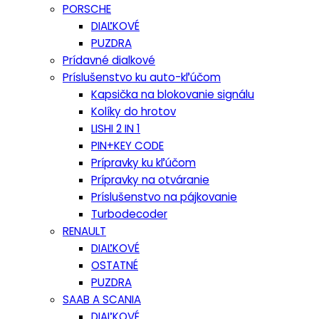
PORSCHE
DIAĽKOVÉ
PUZDRA
Prídavné dialkové
Príslušenstvo ku auto-kľúčom
Kapsička na blokovanie signálu
Kolíky do hrotov
LISHI 2 IN 1
PIN+KEY CODE
Prípravky ku kľúčom
Prípravky na otváranie
Príslušenstvo na pájkovanie
Turbodecoder
RENAULT
DIAĽKOVÉ
OSTATNÉ
PUZDRA
SAAB A SCANIA
DIAĽKOVÉ