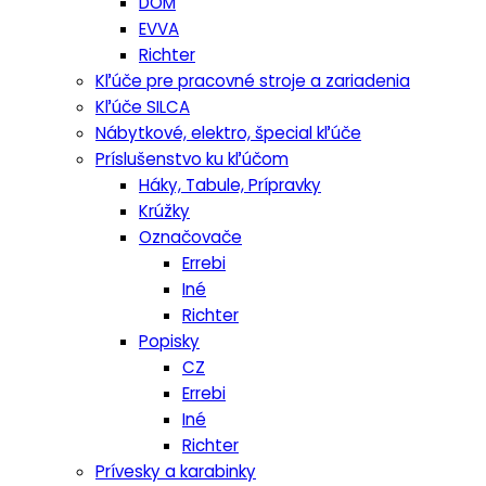
DOM
EVVA
Richter
Kľúče pre pracovné stroje a zariadenia
Kľúče SILCA
Nábytkové, elektro, špecial kľúče
Príslušenstvo ku kľúčom
Háky, Tabule, Prípravky
Krúžky
Označovače
Errebi
Iné
Richter
Popisky
CZ
Errebi
Iné
Richter
Prívesky a karabinky