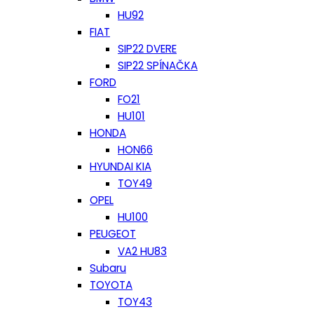
HU92
FIAT
SIP22 DVERE
SIP22 SPÍNAČKA
FORD
FO21
HU101
HONDA
HON66
HYUNDAI KIA
TOY49
OPEL
HU100
PEUGEOT
VA2 HU83
Subaru
TOYOTA
TOY43