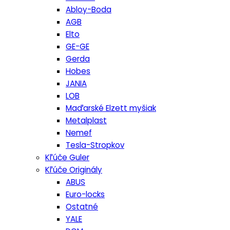
Abloy-Boda
AGB
Elto
GE-GE
Gerda
Hobes
JANIA
LOB
Maďarské Elzett myšiak
Metalplast
Nemef
Tesla-Stropkov
Kľúče Guler
Kľúče Originály
ABUS
Euro-locks
Ostatné
YALE