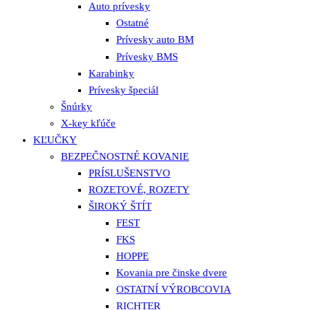
Auto prívesky
Ostatné
Prívesky auto BM
Prívesky BMS
Karabinky
Prívesky špeciál
Šnúrky
X-key kľúče
KĽUČKY
BEZPEČNOSTNÉ KOVANIE
PRÍSLUŠENSTVO
ROZETOVÉ, ROZETY
ŠIROKÝ ŠTÍT
FEST
FKS
HOPPE
Kovania pre činske dvere
OSTATNÍ VÝROBCOVIA
RICHTER