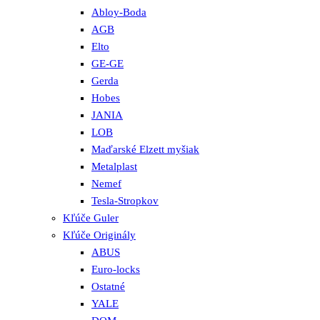
Abloy-Boda
AGB
Elto
GE-GE
Gerda
Hobes
JANIA
LOB
Maďarské Elzett myšiak
Metalplast
Nemef
Tesla-Stropkov
Kľúče Guler
Kľúče Originály
ABUS
Euro-locks
Ostatné
YALE