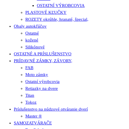
OSTATNÍ VÝROBCOVIA
PLASTOVÉ KĽUČKY
ROZETY okrúhle, hranaté, špecial,
Obaly autokľúčov
Ostatné
kožené
Silikónové
OSTATNÉ A PRÍSLUŠENSTVO
PRÍDAVNÉ ZÁMKY, ZÁVORY,
FAB
Moto zámky
Ostatní výrobcovia
Retiazky na dvere
Titan
Tokoz
Príslušenstvo na núdzové otváranie dverí
Master ®
SAMOZATVÁRAČE