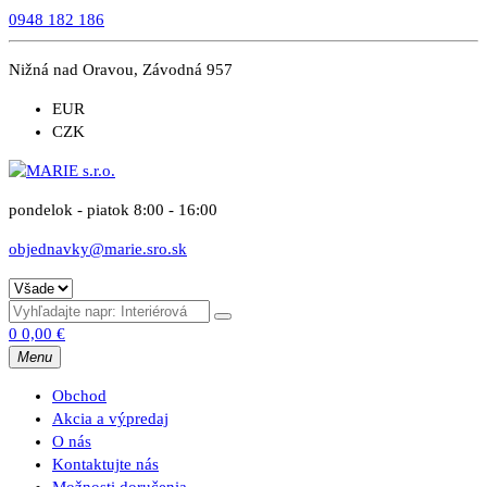
0948 182 186
Nižná nad Oravou, Závodná 957
EUR
CZK
pondelok - piatok 8:00 - 16:00
objednavky@marie.sro.sk
0
0,00
€
Menu
Obchod
Akcia a výpredaj
O nás
Kontaktujte nás