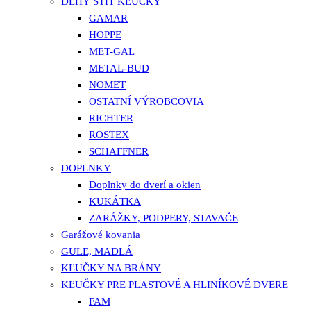
DLHÝ ŠTÍT KĽUČKY
GAMAR
HOPPE
MET-GAL
METAL-BUD
NOMET
OSTATNÍ VÝROBCOVIA
RICHTER
ROSTEX
SCHAFFNER
DOPLNKY
Doplnky do dverí a okien
KUKÁTKA
ZARÁŽKY, PODPERY, STAVAČE
Garážové kovania
GULE, MADLÁ
KĽUČKY NA BRÁNY
KĽUČKY PRE PLASTOVÉ A HLINÍKOVÉ DVERE
FAM