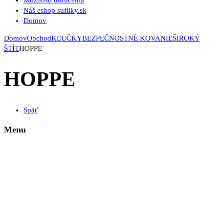
Možnosti doručenia
Náš eshop sufliky.sk
Domov
Domov
Obchod
KĽUČKY
BEZPEČNOSTNÉ KOVANIE
ŠIROKÝ
ŠTÍT
HOPPE
HOPPE
Späť
Menu