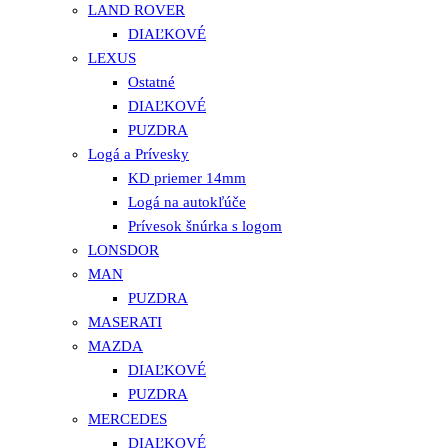
LAND ROVER
DIAĽKOVÉ
LEXUS
Ostatné
DIAĽKOVÉ
PUZDRA
Logá a Prívesky
KD priemer 14mm
Logá na autokľúče
Prívesok šnúrka s logom
LONSDOR
MAN
PUZDRA
MASERATI
MAZDA
DIAĽKOVÉ
PUZDRA
MERCEDES
DIAĽKOVÉ