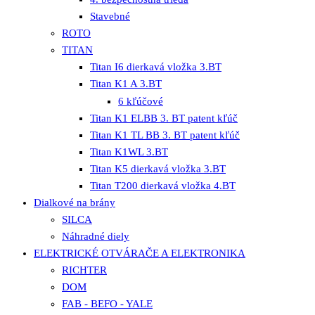
Stavebné
ROTO
TITAN
Titan I6 dierkavá vložka 3.BT
Titan K1 A 3.BT
6 kľúčové
Titan K1 ELBB 3. BT patent kľúč
Titan K1 TL BB 3. BT patent kľúč
Titan K1WL 3.BT
Titan K5 dierkavá vložka 3.BT
Titan T200 dierkavá vložka 4.BT
Dialkové na brány
SILCA
Náhradné diely
ELEKTRICKÉ OTVÁRAČE A ELEKTRONIKA
RICHTER
DOM
FAB - BEFO - YALE