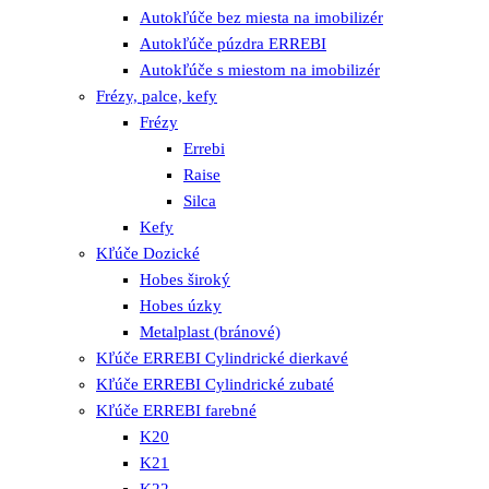
Autokľúče bez miesta na imobilizér
Autokľúče púzdra ERREBI
Autokľúče s miestom na imobilizér
Frézy, palce, kefy
Frézy
Errebi
Raise
Silca
Kefy
Kľúče Dozické
Hobes široký
Hobes úzky
Metalplast (bránové)
Kľúče ERREBI Cylindrické dierkavé
Kľúče ERREBI Cylindrické zubaté
Kľúče ERREBI farebné
K20
K21