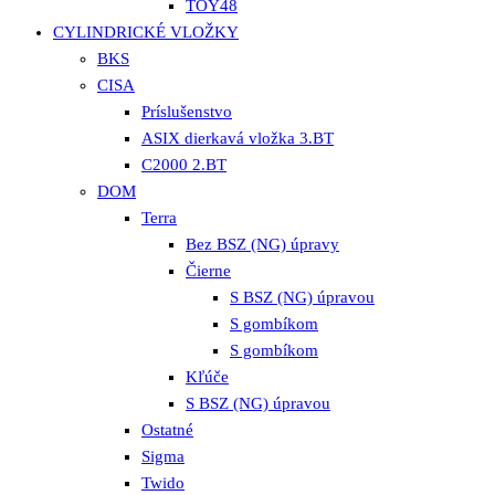
TOY48
CYLINDRICKÉ VLOŽKY
BKS
CISA
Príslušenstvo
ASIX dierkavá vložka 3.BT
C2000 2.BT
DOM
Terra
Bez BSZ (NG) úpravy
Čierne
S BSZ (NG) úpravou
S gombíkom
S gombíkom
Kľúče
S BSZ (NG) úpravou
Ostatné
Sigma
Twido