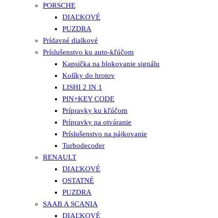
PORSCHE
DIAĽKOVÉ
PUZDRA
Prídavné dialkové
Príslušenstvo ku auto-kľúčom
Kapsička na blokovanie signálu
Kolíky do hrotov
LISHI 2 IN 1
PIN+KEY CODE
Prípravky ku kľúčom
Prípravky na otváranie
Príslušenstvo na pájkovanie
Turbodecoder
RENAULT
DIAĽKOVÉ
OSTATNÉ
PUZDRA
SAAB A SCANIA
DIAĽKOVÉ