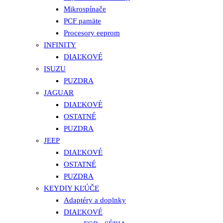
Mikrospínače
PCF pamäte
Procesory eeprom
INFINITY
DIAĽKOVÉ
ISUZU
PUZDRA
JAGUAR
DIAĽKOVÉ
OSTATNÉ
PUZDRA
JEEP
DIAĽKOVÉ
OSTATNÉ
PUZDRA
KEYDIY KĽÚČE
Adaptéry a doplnky
DIAĽKOVÉ