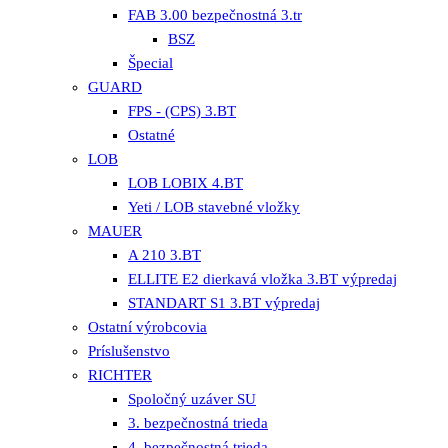
FAB 3.00 bezpečnostná 3.tr
BSZ
Špecial
GUARD
FPS - (CPS) 3.BT
Ostatné
LOB
LOB LOBIX 4.BT
Yeti / LOB stavebné vložky
MAUER
A 210 3.BT
ELLITE E2 dierkavá vložka 3.BT výpredaj
STANDART S1 3.BT výpredaj
Ostatní výrobcovia
Príslušenstvo
RICHTER
Spoločný uzáver SU
3. bezpečnostná trieda
4. bezpečnostná trieda