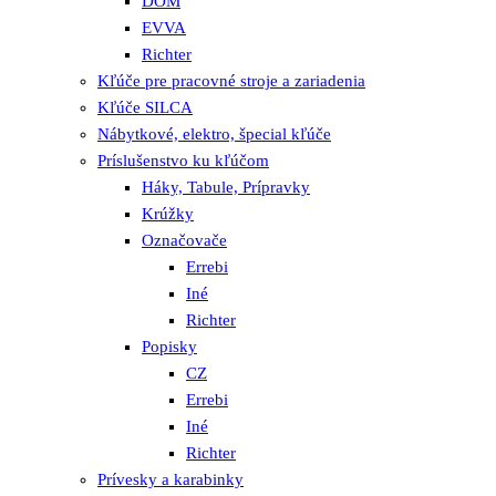
DOM
EVVA
Richter
Kľúče pre pracovné stroje a zariadenia
Kľúče SILCA
Nábytkové, elektro, špecial kľúče
Príslušenstvo ku kľúčom
Háky, Tabule, Prípravky
Krúžky
Označovače
Errebi
Iné
Richter
Popisky
CZ
Errebi
Iné
Richter
Prívesky a karabinky