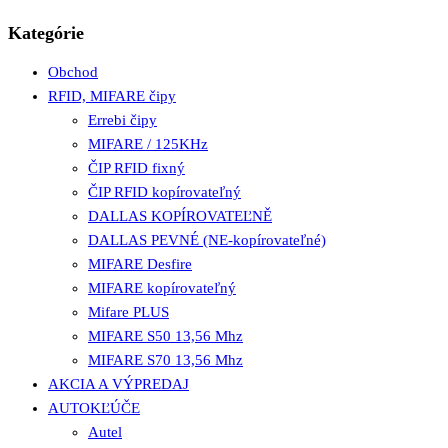
Kategórie
Obchod
RFID, MIFARE čipy
Errebi čipy
MIFARE / 125KHz
ČIP RFID fixný
ČIP RFID kopírovateľný
DALLAS KOPÍROVATEĽNĚ
DALLAS PEVNÉ (NE-kopírovateľné)
MIFARE Desfire
MIFARE kopírovateľný
Mifare PLUS
MIFARE S50 13,56 Mhz
MIFARE S70 13,56 Mhz
AKCIA A VÝPREDAJ
AUTOKĽÚČE
Autel