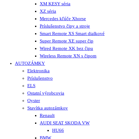
XM KESY séria
XZ séria
Mercedes kľúče Xhorse
Príslušenstvo čipy a stroje
Smart Remote XS Smart dialkové
Super Remote XE super čip
Wired Remote XK bez čipu
Wireless Remote XN s čipom
AUTOZÁMKY
Elektronika
Príslušenstvo
ELS
Ostatní výrobcovia
Oyster
Stavítka autozámkov
Renault
AUDI SEAT SKODA VW
HU66
BMW