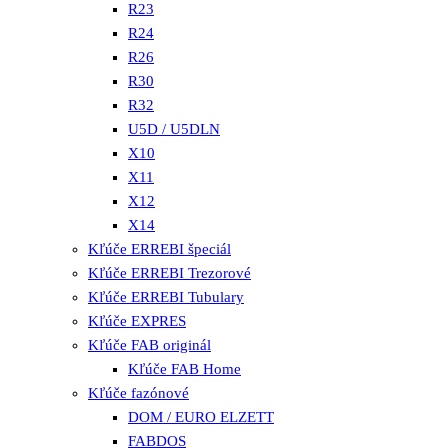
R23
R24
R26
R30
R32
U5D / U5DLN
X10
X11
X12
X14
Kľúče ERREBI špeciál
Kľúče ERREBI Trezorové
Kľúče ERREBI Tubulary
Kľúče EXPRES
Kľúče FAB originál
Kľúče FAB Home
Kľúče fazónové
DOM / EURO ELZETT
FABDOS