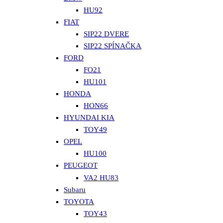
HU92
FIAT
SIP22 DVERE
SIP22 SPÍNAČKA
FORD
FO21
HU101
HONDA
HON66
HYUNDAI KIA
TOY49
OPEL
HU100
PEUGEOT
VA2 HU83
Subaru
TOYOTA
TOY43