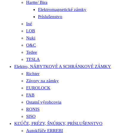
Hartte/ Bira
Elektromagnetické zámky
Príslušenstvo
Iné
LOB
Nuki
O&C
Tedee
TESLA
Elektro, NÁBYTKOVÉ A SCHRÁNKOVÉ ZÁMKY
Richter
Závory na zámky
EUROLOCK
FAB
Ostatní výrobcovia
RONIS
SISO
KĽÚČE, FRÉZY, ŠNÚRKY, PRÍSLUŠENSTVO
Autokľúče ERREBI