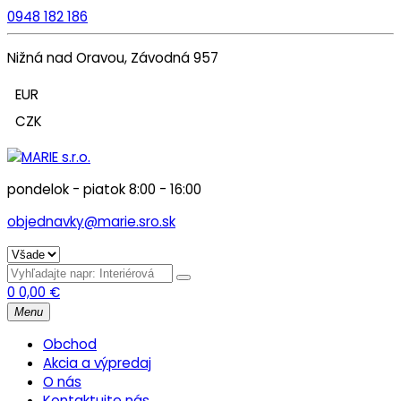
0948 182 186
Nižná nad Oravou, Závodná 957
EUR
CZK
pondelok - piatok 8:00 - 16:00
objednavky@marie.sro.sk
0
0,00
€
Menu
Obchod
Akcia a výpredaj
O nás
Kontaktujte nás