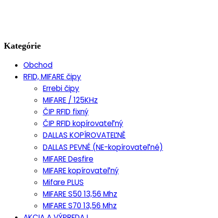
Kategórie
Obchod
RFID, MIFARE čipy
Errebi čipy
MIFARE / 125KHz
ČIP RFID fixný
ČIP RFID kopírovateľný
DALLAS KOPÍROVATEĽNĚ
DALLAS PEVNÉ (NE-kopírovateľné)
MIFARE Desfire
MIFARE kopírovateľný
Mifare PLUS
MIFARE S50 13,56 Mhz
MIFARE S70 13,56 Mhz
AKCIA A VÝPREDAJ