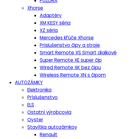
PUZDRA
Xhorse
Adaptéry
XM KESY séria
XZ séria
Mercedes kľúče Xhorse
Príslušenstvo čipy a stroje
Smart Remote XS Smart dialkové
Super Remote XE super čip
Wired Remote XK bez čipu
Wireless Remote XN s čipom
AUTOZÁMKY
Elektronika
Príslušenstvo
ELS
Ostatní výrobcovia
Oyster
Stavítka autozámkov
Renault