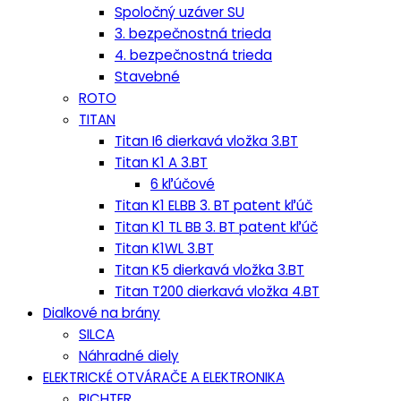
Spoločný uzáver SU
3. bezpečnostná trieda
4. bezpečnostná trieda
Stavebné
ROTO
TITAN
Titan I6 dierkavá vložka 3.BT
Titan K1 A 3.BT
6 kľúčové
Titan K1 ELBB 3. BT patent kľúč
Titan K1 TL BB 3. BT patent kľúč
Titan K1WL 3.BT
Titan K5 dierkavá vložka 3.BT
Titan T200 dierkavá vložka 4.BT
Dialkové na brány
SILCA
Náhradné diely
ELEKTRICKÉ OTVÁRAČE A ELEKTRONIKA
RICHTER