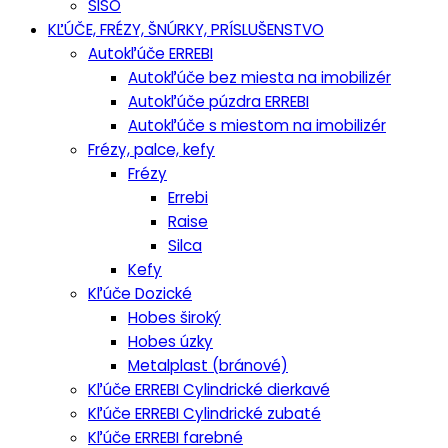
SISO
KĽÚČE, FRÉZY, ŠNÚRKY, PRÍSLUŠENSTVO
Autokľúče ERREBI
Autokľúče bez miesta na imobilizér
Autokľúče púzdra ERREBI
Autokľúče s miestom na imobilizér
Frézy, palce, kefy
Frézy
Errebi
Raise
Silca
Kefy
Kľúče Dozické
Hobes široký
Hobes úzky
Metalplast (bránové)
Kľúče ERREBI Cylindrické dierkavé
Kľúče ERREBI Cylindrické zubaté
Kľúče ERREBI farebné