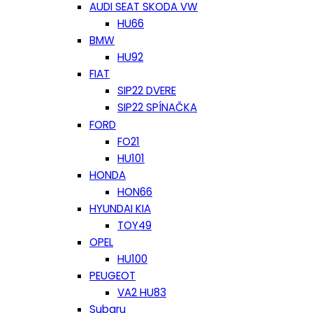
AUDI SEAT SKODA VW
HU66
BMW
HU92
FIAT
SIP22 DVERE
SIP22 SPÍNAČKA
FORD
FO21
HU101
HONDA
HON66
HYUNDAI KIA
TOY49
OPEL
HU100
PEUGEOT
VA2 HU83
Subaru