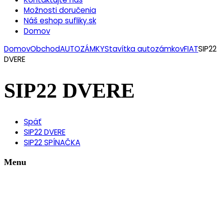
Možnosti doručenia
Náš eshop sufliky.sk
Domov
Domov
Obchod
AUTOZÁMKY
Stavítka autozámkov
FIAT
SIP22
DVERE
SIP22 DVERE
Späť
SIP22 DVERE
SIP22 SPÍNAČKA
Menu