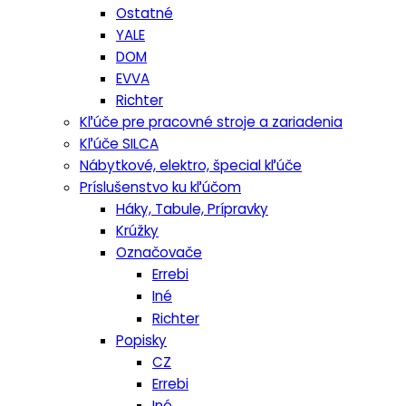
Ostatné
YALE
DOM
EVVA
Richter
Kľúče pre pracovné stroje a zariadenia
Kľúče SILCA
Nábytkové, elektro, špecial kľúče
Príslušenstvo ku kľúčom
Háky, Tabule, Prípravky
Krúžky
Označovače
Errebi
Iné
Richter
Popisky
CZ
Errebi
Iné