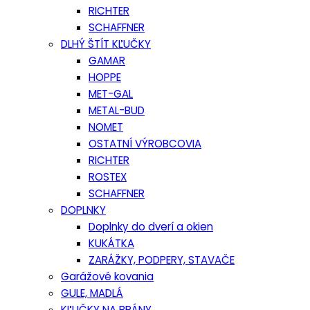
RICHTER
SCHAFFNER
DLHÝ ŠTÍT KĽUČKY
GAMAR
HOPPE
MET-GAL
METAL-BUD
NOMET
OSTATNÍ VÝROBCOVIA
RICHTER
ROSTEX
SCHAFFNER
DOPLNKY
Doplnky do dverí a okien
KUKÁTKA
ZARÁŽKY, PODPERY, STAVAČE
Garážové kovania
GULE, MADLÁ
KĽUČKY NA BRÁNY