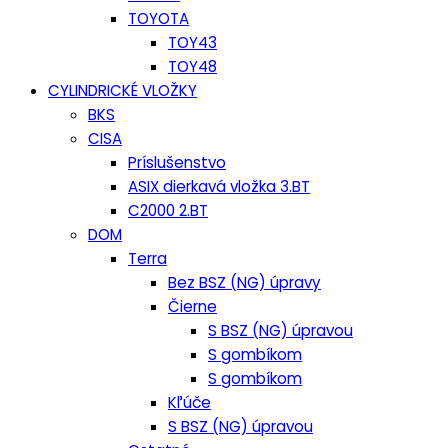
TOYOTA
TOY43
TOY48
CYLINDRICKÉ VLOŽKY
BKS
CISA
Príslušenstvo
ASIX dierkavá vložka 3.BT
C2000 2.BT
DOM
Terra
Bez BSZ (NG) úpravy
Čierne
S BSZ (NG) úpravou
S gombíkom
S gombíkom
Kľúče
S BSZ (NG) úpravou