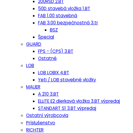
200RSD 2.BT
50D stavebá vložka 1.BT
FAB 1.00 stavebná
FAB 3.00 bezpečnostná 3.tr
BSZ
Špecial
GUARD
FPS - (CPS) 3.BT
Ostatné
LOB
LOB LOBIX 4.BT
Yeti / LOB stavebné vložky
MAUER
A 210 3.BT
ELLITE E2 dierkavá vložka 3.BT výpredaj
STANDART S1 3.BT výpredaj
Ostatní výrobcovia
Príslušenstvo
RICHTER