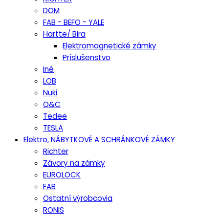
DOM
FAB - BEFO - YALE
Hartte/ Bira
Elektromagnetické zámky
Príslušenstvo
Iné
LOB
Nuki
O&C
Tedee
TESLA
Elektro, NÁBYTKOVÉ A SCHRÁNKOVÉ ZÁMKY
Richter
Závory na zámky
EUROLOCK
FAB
Ostatní výrobcovia
RONIS