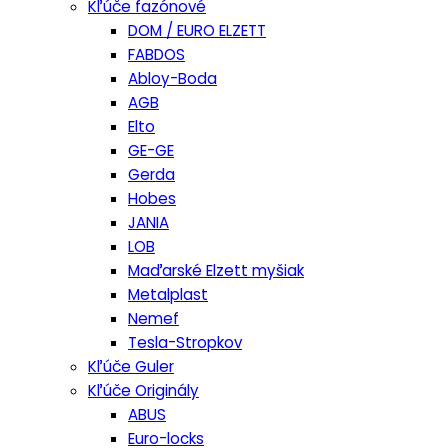
Kľúče fazónové
DOM / EURO ELZETT
FABDOS
Abloy-Boda
AGB
Elto
GE-GE
Gerda
Hobes
JANIA
LOB
Maďarské Elzett myšiak
Metalplast
Nemef
Tesla-Stropkov
Kľúče Guler
Kľúče Originály
ABUS
Euro-locks