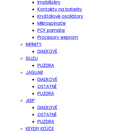
Imobilizéry
Kontakty na baterky
Kryštálové oscilátory
Mikrospínače
PCF pamäte
Procesory eeprom
INFINITY
DIAĽKOVÉ
ISUZU
PUZDRA
JAGUAR
DIAĽKOVÉ
OSTATNÉ
PUZDRA
JEEP
DIAĽKOVÉ
OSTATNÉ
PUZDRA
KEYDIY KĽÚČE