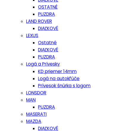
OSTATNÉ
PUZDRA
LAND ROVER
DIAĽKOVÉ
LEXUS
Ostatné
DIAĽKOVÉ
PUZDRA
Logá a Prívesky
KD priemer 14mm
Logá na autokľúče
Prívesok šnúrka s logom
LONSDOR
MAN
PUZDRA
MASERATI
MAZDA
DIAĽKOVÉ