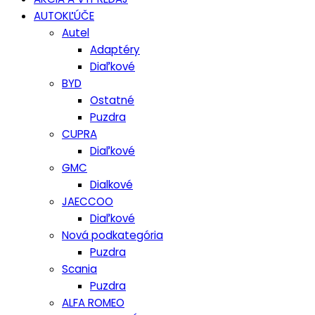
AUTOKĽÚČE
Autel
Adaptéry
Diaľkové
BYD
Ostatné
Puzdra
CUPRA
Diaľkové
GMC
Dialkové
JAECCOO
Diaľkové
Nová podkategória
Puzdra
Scania
Puzdra
ALFA ROMEO