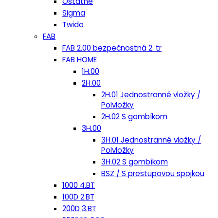
Ostatné
Sigma
Twido
FAB
FAB 2.00 bezpečnostná 2. tr
FAB HOME
1H.00
2H.00
2H.01 Jednostranné vložky /
Polvložky
2H.02 S gombíkom
3H.00
3H.01 Jednostranné vložky /
Polvložky
3H.02 S gombíkom
BSZ / S prestupovou spojkou
1000 4.BT
100D 2.BT
200D 3.BT