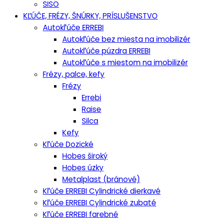
SISO
KĽÚČE, FRÉZY, ŠNÚRKY, PRÍSLUŠENSTVO
Autokľúče ERREBI
Autokľúče bez miesta na imobilizér
Autokľúče púzdra ERREBI
Autokľúče s miestom na imobilizér
Frézy, palce, kefy
Frézy
Errebi
Raise
Silca
Kefy
Kľúče Dozické
Hobes široký
Hobes úzky
Metalplast (bránové)
Kľúče ERREBI Cylindrické dierkavé
Kľúče ERREBI Cylindrické zubaté
Kľúče ERREBI farebné