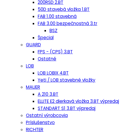
200RSD 2.BT
50D stavebá vložka 1.BT
FAB 1.00 stavebná
FAB 3.00 bezpečnostná 3.tr
BSZ
Špecial
GUARD
FPS - (CPS) 3.BT
Ostatné
LOB
LOB LOBIX 4.BT
Yeti / LOB stavebné vložky
MAUER
A 210 3.BT
ELLITE E2 dierkavá vložka 3.BT výpredaj
STANDART S1 3.BT výpredaj
Ostatní výrobcovia
Príslušenstvo
RICHTER