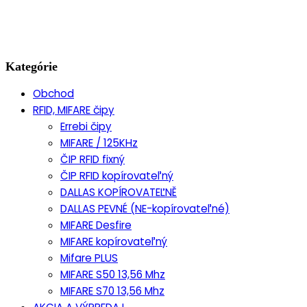
Kategórie
Obchod
RFID, MIFARE čipy
Errebi čipy
MIFARE / 125KHz
ČIP RFID fixný
ČIP RFID kopírovateľný
DALLAS KOPÍROVATEĽNĚ
DALLAS PEVNÉ (NE-kopírovateľné)
MIFARE Desfire
MIFARE kopírovateľný
Mifare PLUS
MIFARE S50 13,56 Mhz
MIFARE S70 13,56 Mhz