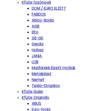
Kľúče fazónové
DOM / EURO ELZETT
FABDOS
Abloy-Boda
AGB
Elto
GE-GE
Gerda
Hobes
JANIA
LOB
Maďarské Elzett myšiak
Metalplast
Nemef
Tesla-Stropkov
Kľúče Guler
Kľúče Originály
ABUS
Euro-locks