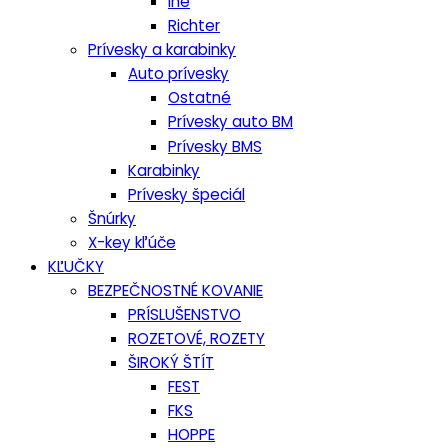
Iné
Richter
Prívesky a karabinky
Auto prívesky
Ostatné
Prívesky auto BM
Prívesky BMS
Karabinky
Prívesky špeciál
Šnúrky
X-key kľúče
KĽUČKY
BEZPEČNOSTNÉ KOVANIE
PRÍSLUŠENSTVO
ROZETOVÉ, ROZETY
ŠIROKÝ ŠTÍT
FEST
FKS
HOPPE