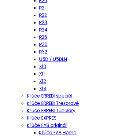
R20
R21
R22
R23
R24
R26
R30
R32
U5D / U5DLN
X10
X11
X12
X14
Kľúče ERREBI špeciál
Kľúče ERREBI Trezorové
Kľúče ERREBI Tubulary
Kľúče EXPRES
Kľúče FAB originál
Kľúče FAB Home