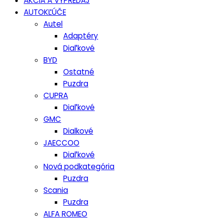
AKCIA A VÝPREDAJ
AUTOKĽÚČE
Autel
Adaptéry
Diaľkové
BYD
Ostatné
Puzdra
CUPRA
Diaľkové
GMC
Dialkové
JAECCOO
Diaľkové
Nová podkategória
Puzdra
Scania
Puzdra
ALFA ROMEO