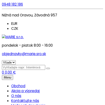
0948 182 186
Nižná nad Oravou, Závodná 957
EUR
CZK
pondelok - piatok 8:00 - 16:00
objednavky@marie.sro.sk
0
0,00
€
Menu
Obchod
Akcia a výpredaj
O nás
Kontaktujte nás