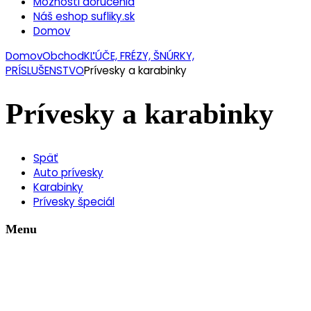
Možnosti doručenia
Náš eshop sufliky.sk
Domov
Domov
Obchod
KĽÚČE, FRÉZY, ŠNÚRKY,
PRÍSLUŠENSTVO
Prívesky a karabinky
Prívesky a karabinky
Späť
Auto prívesky
Karabinky
Prívesky špeciál
Menu