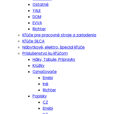
Ostatné
YALE
DOM
EVVA
Richter
Kľúče pre pracovné stroje a zariadenia
Kľúče SILCA
Nábytkové, elektro, špecial kľúče
Príslušenstvo ku kľúčom
Háky, Tabule, Prípravky
Krúžky
Označovače
Errebi
Iné
Richter
Popisky
CZ
Errebi