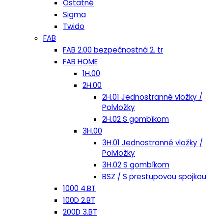
Ostatné
Sigma
Twido
FAB
FAB 2.00 bezpečnostná 2. tr
FAB HOME
1H.00
2H.00
2H.01 Jednostranné vložky /
Polvložky
2H.02 S gombíkom
3H.00
3H.01 Jednostranné vložky /
Polvložky
3H.02 S gombíkom
BSZ / S prestupovou spojkou
1000 4.BT
100D 2.BT
200D 3.BT