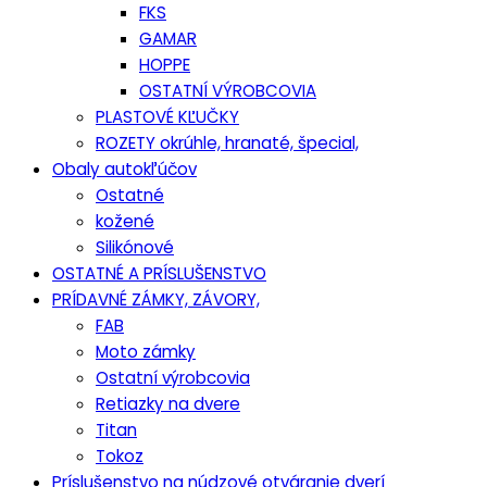
FKS
GAMAR
HOPPE
OSTATNÍ VÝROBCOVIA
PLASTOVÉ KĽUČKY
ROZETY okrúhle, hranaté, špecial,
Obaly autokľúčov
Ostatné
kožené
Silikónové
OSTATNÉ A PRÍSLUŠENSTVO
PRÍDAVNÉ ZÁMKY, ZÁVORY,
FAB
Moto zámky
Ostatní výrobcovia
Retiazky na dvere
Titan
Tokoz
Príslušenstvo na núdzové otváranie dverí