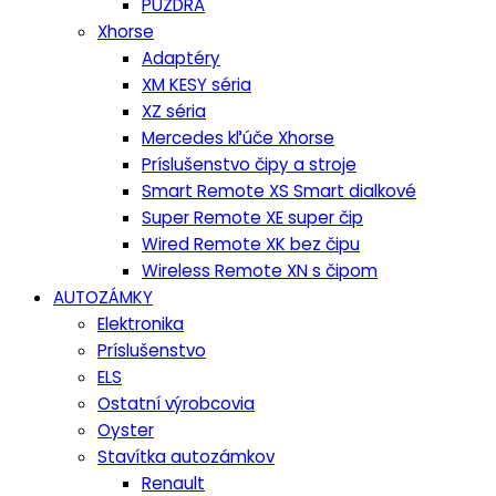
PUZDRA
Xhorse
Adaptéry
XM KESY séria
XZ séria
Mercedes kľúče Xhorse
Príslušenstvo čipy a stroje
Smart Remote XS Smart dialkové
Super Remote XE super čip
Wired Remote XK bez čipu
Wireless Remote XN s čipom
AUTOZÁMKY
Elektronika
Príslušenstvo
ELS
Ostatní výrobcovia
Oyster
Stavítka autozámkov
Renault