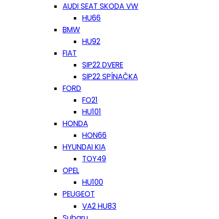
AUDI SEAT SKODA VW
HU66
BMW
HU92
FIAT
SIP22 DVERE
SIP22 SPÍNAČKA
FORD
FO21
HU101
HONDA
HON66
HYUNDAI KIA
TOY49
OPEL
HU100
PEUGEOT
VA2 HU83
Subaru