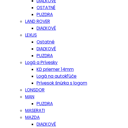
DIAĽKOVÉ
OSTATNÉ
PUZDRA
LAND ROVER
DIAĽKOVÉ
LEXUS
Ostatné
DIAĽKOVÉ
PUZDRA
Logá a Prívesky
KD priemer 14mm
Logá na autokľúče
Prívesok šnúrka s logom
LONSDOR
MAN
PUZDRA
MASERATI
MAZDA
DIAĽKOVÉ