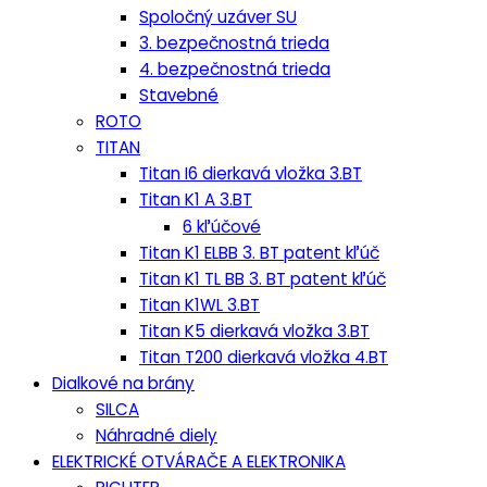
Spoločný uzáver SU
3. bezpečnostná trieda
4. bezpečnostná trieda
Stavebné
ROTO
TITAN
Titan I6 dierkavá vložka 3.BT
Titan K1 A 3.BT
6 kľúčové
Titan K1 ELBB 3. BT patent kľúč
Titan K1 TL BB 3. BT patent kľúč
Titan K1WL 3.BT
Titan K5 dierkavá vložka 3.BT
Titan T200 dierkavá vložka 4.BT
Dialkové na brány
SILCA
Náhradné diely
ELEKTRICKÉ OTVÁRAČE A ELEKTRONIKA