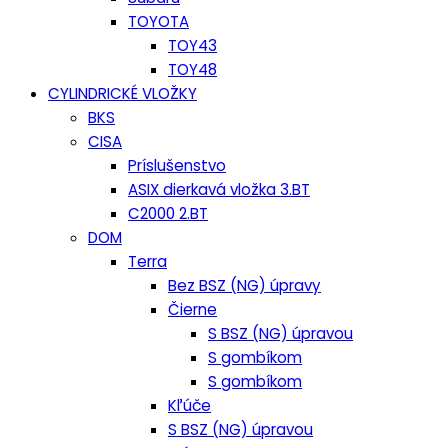
TOYOTA
TOY43
TOY48
CYLINDRICKÉ VLOŽKY
BKS
CISA
Príslušenstvo
ASIX dierkavá vložka 3.BT
C2000 2.BT
DOM
Terra
Bez BSZ (NG) úpravy
Čierne
S BSZ (NG) úpravou
S gombíkom
S gombíkom
Kľúče
S BSZ (NG) úpravou