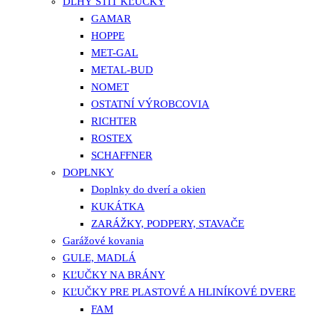
DLHÝ ŠTÍT KĽUČKY
GAMAR
HOPPE
MET-GAL
METAL-BUD
NOMET
OSTATNÍ VÝROBCOVIA
RICHTER
ROSTEX
SCHAFFNER
DOPLNKY
Doplnky do dverí a okien
KUKÁTKA
ZARÁŽKY, PODPERY, STAVAČE
Garážové kovania
GULE, MADLÁ
KĽUČKY NA BRÁNY
KĽUČKY PRE PLASTOVÉ A HLINÍKOVÉ DVERE
FAM