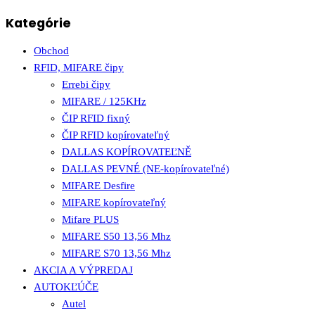
Kategórie
Obchod
RFID, MIFARE čipy
Errebi čipy
MIFARE / 125KHz
ČIP RFID fixný
ČIP RFID kopírovateľný
DALLAS KOPÍROVATEĽNĚ
DALLAS PEVNÉ (NE-kopírovateľné)
MIFARE Desfire
MIFARE kopírovateľný
Mifare PLUS
MIFARE S50 13,56 Mhz
MIFARE S70 13,56 Mhz
AKCIA A VÝPREDAJ
AUTOKĽÚČE
Autel