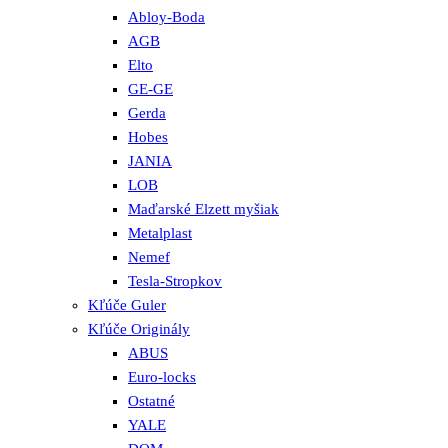
Abloy-Boda
AGB
Elto
GE-GE
Gerda
Hobes
JANIA
LOB
Maďarské Elzett myšiak
Metalplast
Nemef
Tesla-Stropkov
Kľúče Guler
Kľúče Originály
ABUS
Euro-locks
Ostatné
YALE