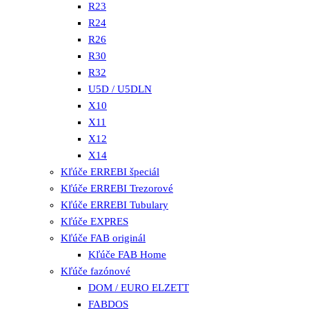
R23
R24
R26
R30
R32
U5D / U5DLN
X10
X11
X12
X14
Kľúče ERREBI špeciál
Kľúče ERREBI Trezorové
Kľúče ERREBI Tubulary
Kľúče EXPRES
Kľúče FAB originál
Kľúče FAB Home
Kľúče fazónové
DOM / EURO ELZETT
FABDOS