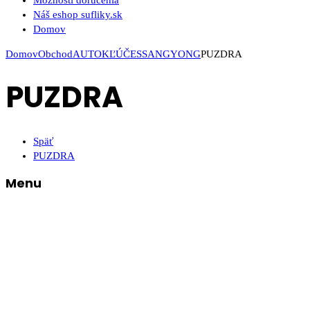
Možnosti doručenia
Náš eshop sufliky.sk
Domov
Domov
Obchod
AUTOKĽÚČE
SSANGYONG
PUZDRA
PUZDRA
Späť
PUZDRA
Menu