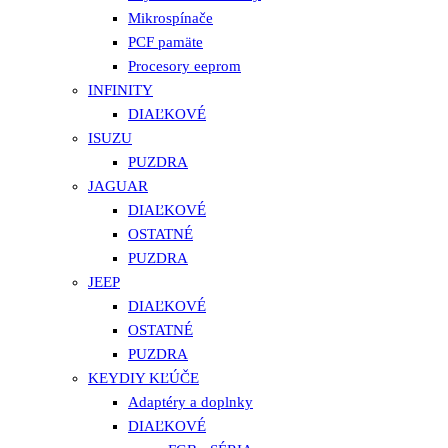
Mikrospínače
PCF pamäte
Procesory eeprom
INFINITY
DIAĽKOVÉ
ISUZU
PUZDRA
JAGUAR
DIAĽKOVÉ
OSTATNÉ
PUZDRA
JEEP
DIAĽKOVÉ
OSTATNÉ
PUZDRA
KEYDIY KĽÚČE
Adaptéry a doplnky
DIAĽKOVÉ