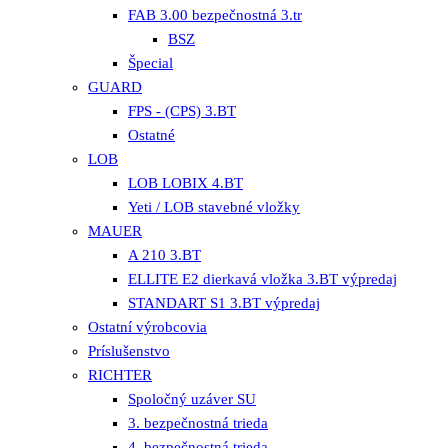
FAB 3.00 bezpečnostná 3.tr
BSZ
Špecial
GUARD
FPS - (CPS) 3.BT
Ostatné
LOB
LOB LOBIX 4.BT
Yeti / LOB stavebné vložky
MAUER
A 210 3.BT
ELLITE E2 dierkavá vložka 3.BT výpredaj
STANDART S1 3.BT výpredaj
Ostatní výrobcovia
Príslušenstvo
RICHTER
Spoločný uzáver SU
3. bezpečnostná trieda
4. bezpečnostná trieda