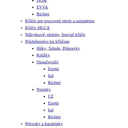
DOM
EVVA
Richter
Kľúče pre pracovné stroje a zariadenia
Kľúče SILCA
Nábytkové, elektro, špecial kľúče
Príslušenstvo ku kľúčom
Háky, Tabule, Prípravky
Krúžky
Označovače
Errebi
Iné
Richter
Popisky
CZ
Errebi
Iné
Richter
Prívesky a karabinky