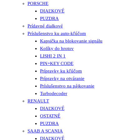
PORSCHE
DIAĽKOVÉ
PUZDRA
Prídavné dialkové
Príslušenstvo ku auto-kľúčom
Kapsička na blokovanie signálu
Kolíky do hrotov
LISHI 2 IN 1
PIN+KEY CODE
Prípravky ku kľúčom
Prípravky na otváranie
Príslušenstvo na pájkovanie
Turbodecoder
RENAULT
DIAĽKOVÉ
OSTATNÉ
PUZDRA
SAAB A SCANIA
DIAĽKOVÉ