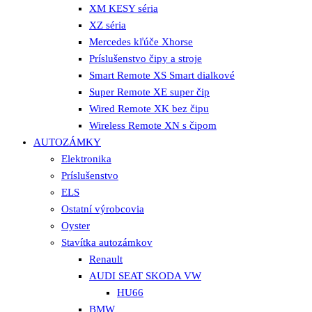
XM KESY séria
XZ séria
Mercedes kľúče Xhorse
Príslušenstvo čipy a stroje
Smart Remote XS Smart dialkové
Super Remote XE super čip
Wired Remote XK bez čipu
Wireless Remote XN s čipom
AUTOZÁMKY
Elektronika
Príslušenstvo
ELS
Ostatní výrobcovia
Oyster
Stavítka autozámkov
Renault
AUDI SEAT SKODA VW
HU66
BMW