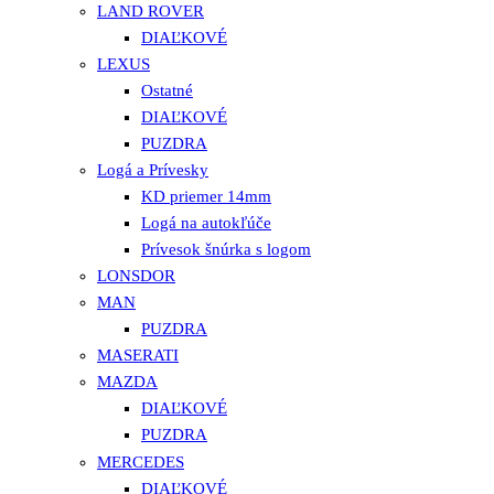
LAND ROVER
DIAĽKOVÉ
LEXUS
Ostatné
DIAĽKOVÉ
PUZDRA
Logá a Prívesky
KD priemer 14mm
Logá na autokľúče
Prívesok šnúrka s logom
LONSDOR
MAN
PUZDRA
MASERATI
MAZDA
DIAĽKOVÉ
PUZDRA
MERCEDES
DIAĽKOVÉ