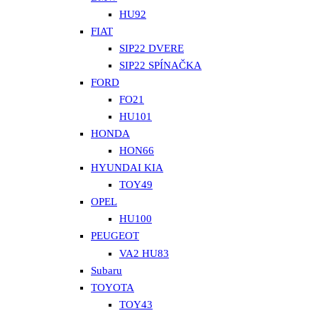
HU92
FIAT
SIP22 DVERE
SIP22 SPÍNAČKA
FORD
FO21
HU101
HONDA
HON66
HYUNDAI KIA
TOY49
OPEL
HU100
PEUGEOT
VA2 HU83
Subaru
TOYOTA
TOY43