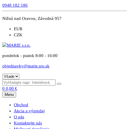
0948 182 186
Nižná nad Oravou, Závodná 957
EUR
CZK
pondelok - piatok 8:00 - 16:00
objednavky@marie.sro.sk
0
0,00
€
Menu
Obchod
Akcia a výpredaj
O nás
Kontaktujte nás