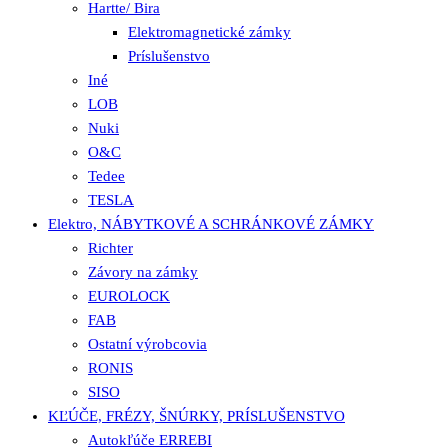
Hartte/ Bira
Elektromagnetické zámky
Príslušenstvo
Iné
LOB
Nuki
O&C
Tedee
TESLA
Elektro, NÁBYTKOVÉ A SCHRÁNKOVÉ ZÁMKY
Richter
Závory na zámky
EUROLOCK
FAB
Ostatní výrobcovia
RONIS
SISO
KĽÚČE, FRÉZY, ŠNÚRKY, PRÍSLUŠENSTVO
Autokľúče ERREBI