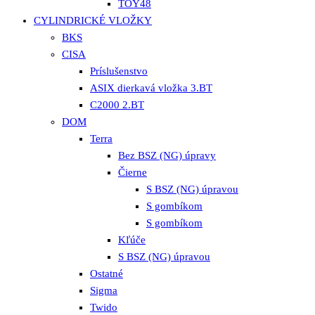
TOY48
CYLINDRICKÉ VLOŽKY
BKS
CISA
Príslušenstvo
ASIX dierkavá vložka 3.BT
C2000 2.BT
DOM
Terra
Bez BSZ (NG) úpravy
Čierne
S BSZ (NG) úpravou
S gombíkom
S gombíkom
Kľúče
S BSZ (NG) úpravou
Ostatné
Sigma
Twido