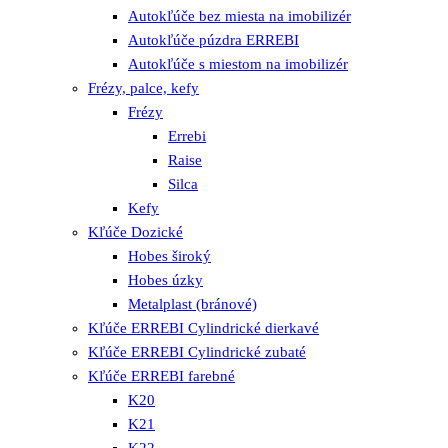
Autokľúče bez miesta na imobilizér
Autokľúče púzdra ERREBI
Autokľúče s miestom na imobilizér
Frézy, palce, kefy
Frézy
Errebi
Raise
Silca
Kefy
Kľúče Dozické
Hobes široký
Hobes úzky
Metalplast (bránové)
Kľúče ERREBI Cylindrické dierkavé
Kľúče ERREBI Cylindrické zubaté
Kľúče ERREBI farebné
K20
K21