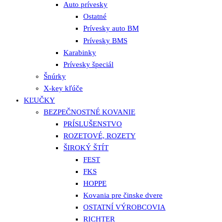
Auto prívesky
Ostatné
Prívesky auto BM
Prívesky BMS
Karabinky
Prívesky špeciál
Šnúrky
X-key kľúče
KĽUČKY
BEZPEČNOSTNÉ KOVANIE
PRÍSLUŠENSTVO
ROZETOVÉ, ROZETY
ŠIROKÝ ŠTÍT
FEST
FKS
HOPPE
Kovania pre činske dvere
OSTATNÍ VÝROBCOVIA
RICHTER