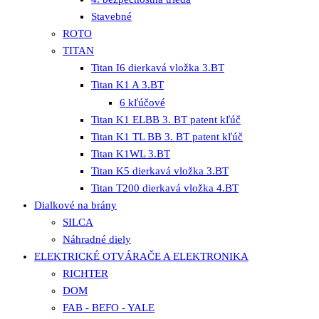
Stavebné
ROTO
TITAN
Titan I6 dierkavá vložka 3.BT
Titan K1 A 3.BT
6 kľúčové
Titan K1 ELBB 3. BT patent kľúč
Titan K1 TL BB 3. BT patent kľúč
Titan K1WL 3.BT
Titan K5 dierkavá vložka 3.BT
Titan T200 dierkavá vložka 4.BT
Dialkové na brány
SILCA
Náhradné diely
ELEKTRICKÉ OTVÁRAČE A ELEKTRONIKA
RICHTER
DOM
FAB - BEFO - YALE