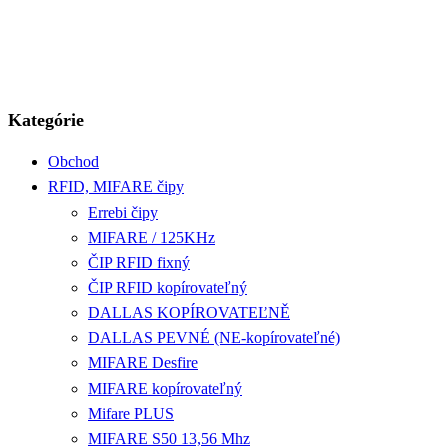
Kategórie
Obchod
RFID, MIFARE čipy
Errebi čipy
MIFARE / 125KHz
ČIP RFID fixný
ČIP RFID kopírovateľný
DALLAS KOPÍROVATEĽNĚ
DALLAS PEVNÉ (NE-kopírovateľné)
MIFARE Desfire
MIFARE kopírovateľný
Mifare PLUS
MIFARE S50 13,56 Mhz