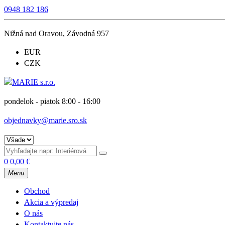
0948 182 186
Nižná nad Oravou, Závodná 957
EUR
CZK
pondelok - piatok 8:00 - 16:00
objednavky@marie.sro.sk
0
0,00
€
Menu
Obchod
Akcia a výpredaj
O nás
Kontaktujte nás