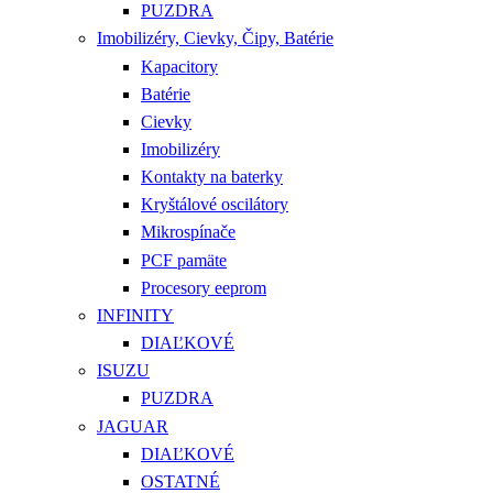
PUZDRA
Imobilizéry, Cievky, Čipy, Batérie
Kapacitory
Batérie
Cievky
Imobilizéry
Kontakty na baterky
Kryštálové oscilátory
Mikrospínače
PCF pamäte
Procesory eeprom
INFINITY
DIAĽKOVÉ
ISUZU
PUZDRA
JAGUAR
DIAĽKOVÉ
OSTATNÉ