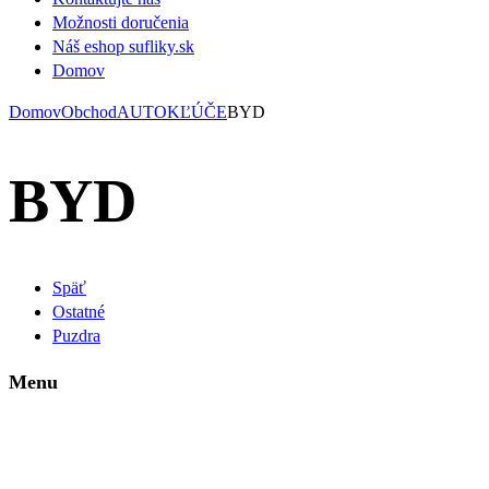
Možnosti doručenia
Náš eshop sufliky.sk
Domov
Domov
Obchod
AUTOKĽÚČE
BYD
BYD
Späť
Ostatné
Puzdra
Menu