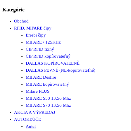
Kategórie
Obchod
RFID, MIFARE čipy
Errebi čipy
MIFARE / 125KHz
ČIP RFID fixný
ČIP RFID kopírovateľný
DALLAS KOPÍROVATEĽNĚ
DALLAS PEVNÉ (NE-kopírovateľné)
MIFARE Desfire
MIFARE kopírovateľný
Mifare PLUS
MIFARE S50 13,56 Mhz
MIFARE S70 13,56 Mhz
AKCIA A VÝPREDAJ
AUTOKĽÚČE
Autel