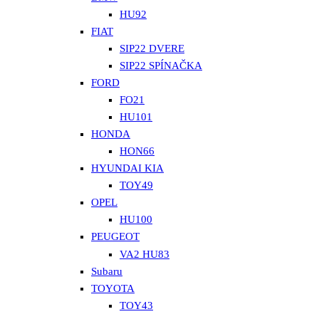
HU92
FIAT
SIP22 DVERE
SIP22 SPÍNAČKA
FORD
FO21
HU101
HONDA
HON66
HYUNDAI KIA
TOY49
OPEL
HU100
PEUGEOT
VA2 HU83
Subaru
TOYOTA
TOY43