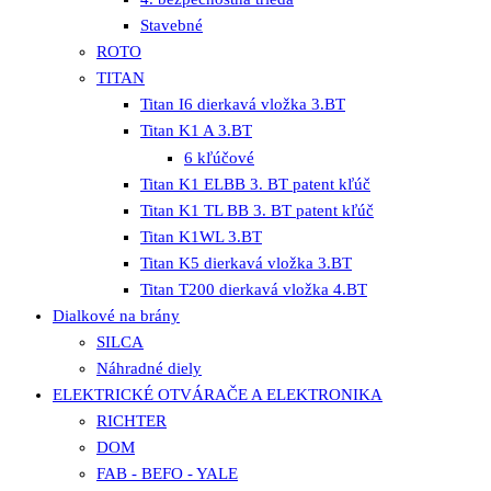
Stavebné
ROTO
TITAN
Titan I6 dierkavá vložka 3.BT
Titan K1 A 3.BT
6 kľúčové
Titan K1 ELBB 3. BT patent kľúč
Titan K1 TL BB 3. BT patent kľúč
Titan K1WL 3.BT
Titan K5 dierkavá vložka 3.BT
Titan T200 dierkavá vložka 4.BT
Dialkové na brány
SILCA
Náhradné diely
ELEKTRICKÉ OTVÁRAČE A ELEKTRONIKA
RICHTER
DOM
FAB - BEFO - YALE