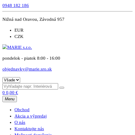
0948 182 186
Nižná nad Oravou, Závodná 957
EUR
CZK
pondelok - piatok 8:00 - 16:00
objednavky@marie.sro.sk
0
0,00
€
Menu
Obchod
Akcia a výpredaj
O nás
Kontaktujte nás