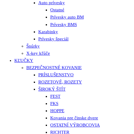
Auto prívesky
Ostatné
Prívesky auto BM
Prívesky BMS
Karabinky
Prívesky špeciál
Šnúrky
X-key kľúče
KĽUČKY
BEZPEČNOSTNÉ KOVANIE
PRÍSLUŠENSTVO
ROZETOVÉ, ROZETY
ŠIROKÝ ŠTÍT
FEST
FKS
HOPPE
Kovania pre činske dvere
OSTATNÍ VÝROBCOVIA
RICHTER