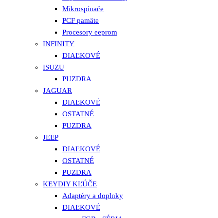
Mikrospínače
PCF pamäte
Procesory eeprom
INFINITY
DIAĽKOVÉ
ISUZU
PUZDRA
JAGUAR
DIAĽKOVÉ
OSTATNÉ
PUZDRA
JEEP
DIAĽKOVÉ
OSTATNÉ
PUZDRA
KEYDIY KĽÚČE
Adaptéry a doplnky
DIAĽKOVÉ