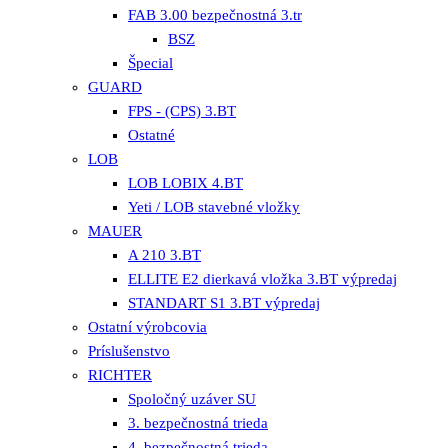
FAB 3.00 bezpečnostná 3.tr
BSZ
Špecial
GUARD
FPS - (CPS) 3.BT
Ostatné
LOB
LOB LOBIX 4.BT
Yeti / LOB stavebné vložky
MAUER
A 210 3.BT
ELLITE E2 dierkavá vložka 3.BT výpredaj
STANDART S1 3.BT výpredaj
Ostatní výrobcovia
Príslušenstvo
RICHTER
Spoločný uzáver SU
3. bezpečnostná trieda
4. bezpečnostná trieda