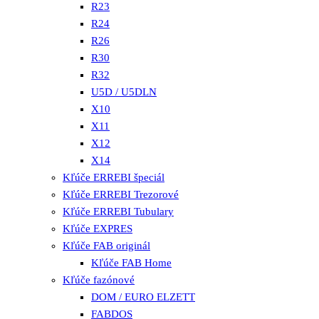
R23
R24
R26
R30
R32
U5D / U5DLN
X10
X11
X12
X14
Kľúče ERREBI špeciál
Kľúče ERREBI Trezorové
Kľúče ERREBI Tubulary
Kľúče EXPRES
Kľúče FAB originál
Kľúče FAB Home
Kľúče fazónové
DOM / EURO ELZETT
FABDOS