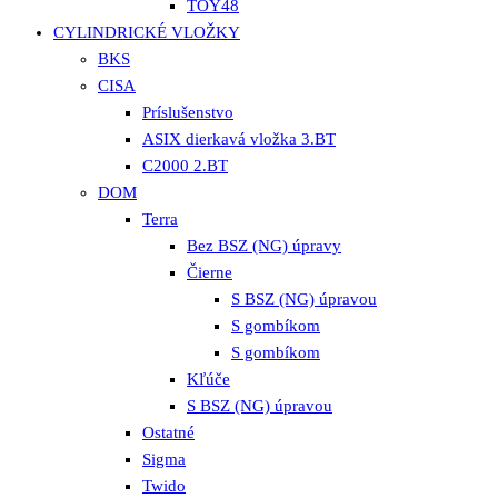
TOY48
CYLINDRICKÉ VLOŽKY
BKS
CISA
Príslušenstvo
ASIX dierkavá vložka 3.BT
C2000 2.BT
DOM
Terra
Bez BSZ (NG) úpravy
Čierne
S BSZ (NG) úpravou
S gombíkom
S gombíkom
Kľúče
S BSZ (NG) úpravou
Ostatné
Sigma
Twido