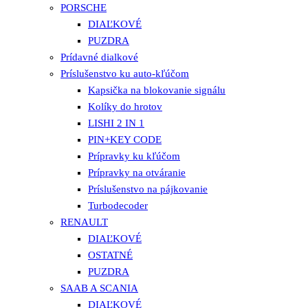
PORSCHE
DIAĽKOVÉ
PUZDRA
Prídavné dialkové
Príslušenstvo ku auto-kľúčom
Kapsička na blokovanie signálu
Kolíky do hrotov
LISHI 2 IN 1
PIN+KEY CODE
Prípravky ku kľúčom
Prípravky na otváranie
Príslušenstvo na pájkovanie
Turbodecoder
RENAULT
DIAĽKOVÉ
OSTATNÉ
PUZDRA
SAAB A SCANIA
DIAĽKOVÉ