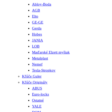
Abloy-Boda
AGB
Elto
GE-GE
Gerda
Hobes
JANIA
LOB
Maďarské Elzett myšiak
Metalplast
Nemef
Tesla-Stropkov
Kľúče Guler
Kľúče Originály
ABUS
Euro-locks
Ostatné
YALE