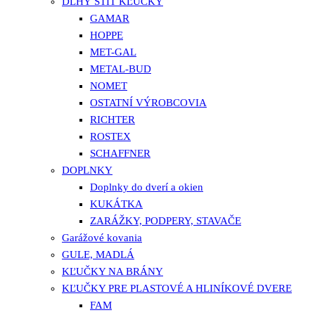
DLHÝ ŠTÍT KĽUČKY
GAMAR
HOPPE
MET-GAL
METAL-BUD
NOMET
OSTATNÍ VÝROBCOVIA
RICHTER
ROSTEX
SCHAFFNER
DOPLNKY
Doplnky do dverí a okien
KUKÁTKA
ZARÁŽKY, PODPERY, STAVAČE
Garážové kovania
GULE, MADLÁ
KĽUČKY NA BRÁNY
KĽUČKY PRE PLASTOVÉ A HLINÍKOVÉ DVERE
FAM