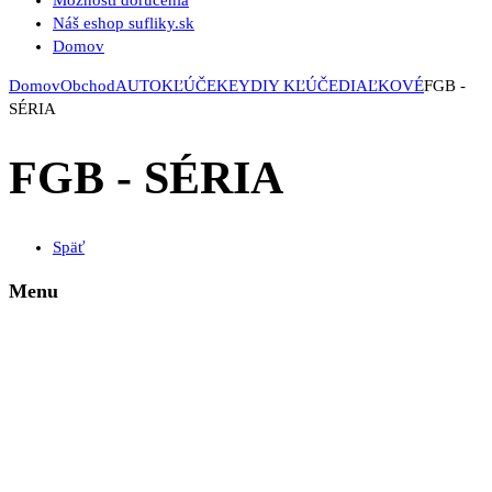
Možnosti doručenia
Náš eshop sufliky.sk
Domov
Domov
Obchod
AUTOKĽÚČE
KEYDIY KĽÚČE
DIAĽKOVÉ
FGB -
SÉRIA
FGB - SÉRIA
Späť
Menu