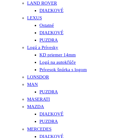
LAND ROVER
DIAĽKOVÉ
LEXUS
Ostatné
DIAĽKOVÉ
PUZDRA
Logá a Prívesky
KD priemer 14mm
Logá na autokľúče
Prívesok šnúrka s logom
LONSDOR
MAN
PUZDRA
MASERATI
MAZDA
DIAĽKOVÉ
PUZDRA
MERCEDES
DIAĽKOVÉ