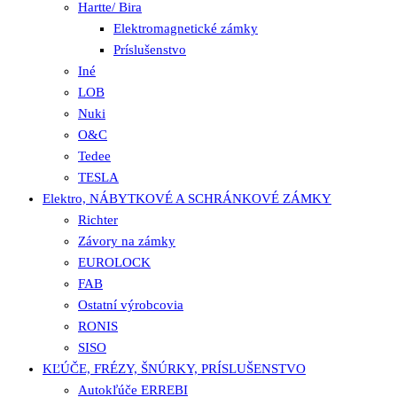
Hartte/ Bira
Elektromagnetické zámky
Príslušenstvo
Iné
LOB
Nuki
O&C
Tedee
TESLA
Elektro, NÁBYTKOVÉ A SCHRÁNKOVÉ ZÁMKY
Richter
Závory na zámky
EUROLOCK
FAB
Ostatní výrobcovia
RONIS
SISO
KĽÚČE, FRÉZY, ŠNÚRKY, PRÍSLUŠENSTVO
Autokľúče ERREBI