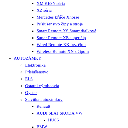
XM KESY séria
XZ séria
Mercedes kľúče Xhorse
Príslušenstvo čipy a stroje
Smart Remote XS Smart dialkové
Super Remote XE super čip
Wired Remote XK bez čipu
Wireless Remote XN s čipom
AUTOZÁMKY
Elektronika
Príslušenstvo
ELS
Ostatní výrobcovia
Oyster
Stavítka autozámkov
Renault
AUDI SEAT SKODA VW
HU66
BMW