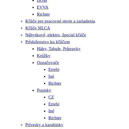
DOM
EVVA
Richter
Kľúče pre pracovné stroje a zariadenia
Kľúče SILCA
Nábytkové, elektro, špecial kľúče
Príslušenstvo ku kľúčom
Háky, Tabule, Prípravky
Krúžky
Označovače
Errebi
Iné
Richter
Popisky
CZ
Errebi
Iné
Richter
Prívesky a karabinky