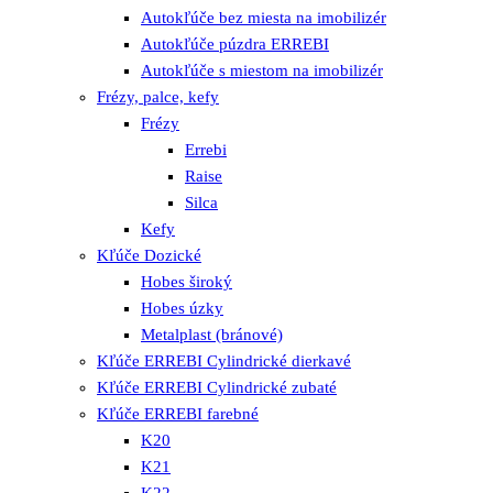
Autokľúče bez miesta na imobilizér
Autokľúče púzdra ERREBI
Autokľúče s miestom na imobilizér
Frézy, palce, kefy
Frézy
Errebi
Raise
Silca
Kefy
Kľúče Dozické
Hobes široký
Hobes úzky
Metalplast (bránové)
Kľúče ERREBI Cylindrické dierkavé
Kľúče ERREBI Cylindrické zubaté
Kľúče ERREBI farebné
K20
K21