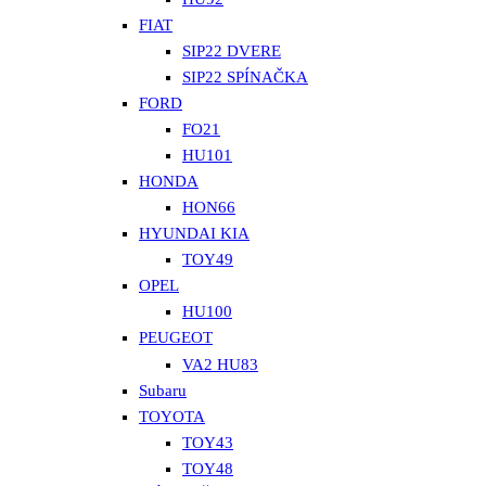
FIAT
SIP22 DVERE
SIP22 SPÍNAČKA
FORD
FO21
HU101
HONDA
HON66
HYUNDAI KIA
TOY49
OPEL
HU100
PEUGEOT
VA2 HU83
Subaru
TOYOTA
TOY43
TOY48