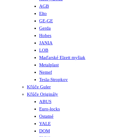
AGB
Elto
GE-GE
Gerda
Hobes
JANIA
LOB
Maďarské Elzett myšiak
Metalplast
Nemef
Tesla-Stropkov
Kľúče Guler
Kľúče Originály
ABUS
Euro-locks
Ostatné
YALE
DOM