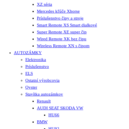
XZ séria
Mercedes kľúče Xhorse
Príslušenstvo čipy a stroje
Smart Remote XS Smart dialkové
Super Remote XE super čip
Wired Remote XK bez čipu
Wireless Remote XN s čipom
AUTOZÁMKY
Elektronika
Príslušenstvo
ELS
Ostatní výrobcovia
Oyster
Stavítka autozámkov
Renault
AUDI SEAT SKODA VW
HU66
BMW
HU92