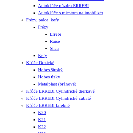
Autokľúče púzdra ERREBI
Autokľúče s miestom na imobilizér
Frézy, palce, kefy
Frézy
Errebi
Raise
Silca
Kefy
Kľúče Dozické
Hobes široký
Hobes úzky
Metalplast (bránové)
Kľúče ERREBI Cylindrické dierkavé
Kľúče ERREBI Cylindrické zubaté
Kľúče ERREBI farebné
K20
K21
K22