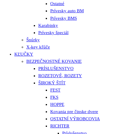
Ostatné
Prívesky auto BM
Prívesky BMS
Karabinky
Prívesky špeciál
Šnúrky
X-key kľúče
KĽUČKY
BEZPEČNOSTNÉ KOVANIE
PRÍSLUŠENSTVO
ROZETOVÉ, ROZETY
ŠIROKÝ ŠTÍT
FEST
FKS
HOPPE
Kovania pre činske dvere
OSTATNÍ VÝROBCOVIA
RICHTER
Príslušenstvo