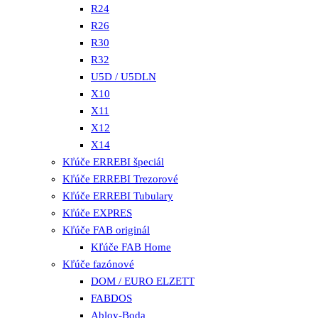
R24
R26
R30
R32
U5D / U5DLN
X10
X11
X12
X14
Kľúče ERREBI špeciál
Kľúče ERREBI Trezorové
Kľúče ERREBI Tubulary
Kľúče EXPRES
Kľúče FAB originál
Kľúče FAB Home
Kľúče fazónové
DOM / EURO ELZETT
FABDOS
Abloy-Boda