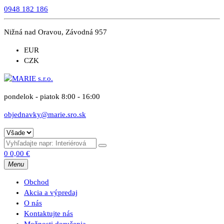
0948 182 186
Nižná nad Oravou, Závodná 957
EUR
CZK
pondelok - piatok 8:00 - 16:00
objednavky@marie.sro.sk
0
0,00
€
Menu
Obchod
Akcia a výpredaj
O nás
Kontaktujte nás