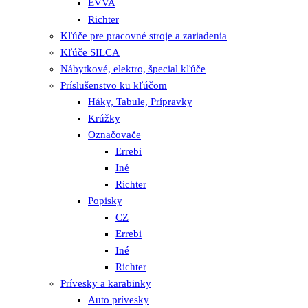
EVVA
Richter
Kľúče pre pracovné stroje a zariadenia
Kľúče SILCA
Nábytkové, elektro, špecial kľúče
Príslušenstvo ku kľúčom
Háky, Tabule, Prípravky
Krúžky
Označovače
Errebi
Iné
Richter
Popisky
CZ
Errebi
Iné
Richter
Prívesky a karabinky
Auto prívesky