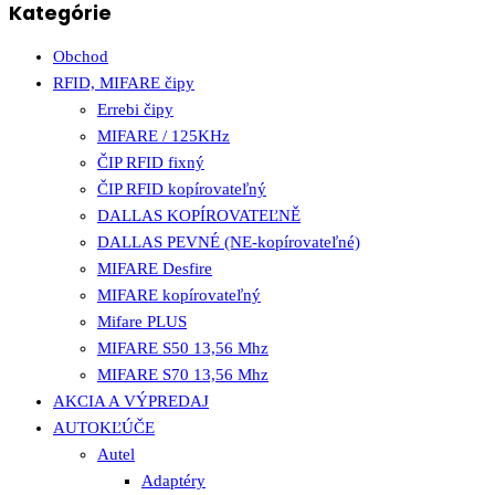
Kategórie
Obchod
RFID, MIFARE čipy
Errebi čipy
MIFARE / 125KHz
ČIP RFID fixný
ČIP RFID kopírovateľný
DALLAS KOPÍROVATEĽNĚ
DALLAS PEVNÉ (NE-kopírovateľné)
MIFARE Desfire
MIFARE kopírovateľný
Mifare PLUS
MIFARE S50 13,56 Mhz
MIFARE S70 13,56 Mhz
AKCIA A VÝPREDAJ
AUTOKĽÚČE
Autel
Adaptéry