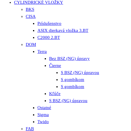
CYLINDRICKÉ VLOŽKY
BKS
CISA
Príslušenstvo
ASIX dierkavá vložka 3.BT
C2000 2.BT
DOM
Terra
Bez BSZ (NG) úpravy
Čierne
S BSZ (NG) úpravou
S gombíkom
S gombíkom
Kľúče
S BSZ (NG) úpravou
Ostatné
Sigma
Twido
FAB