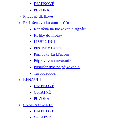
DIAĽKOVÉ
PUZDRA
Prídavné dialkové
Príslušenstvo ku auto-kľúčom
Kapsička na blokovanie signálu
Kolíky do hrotov
LISHI 2 IN 1
PIN+KEY CODE
Prípravky ku kľúčom
Prípravky na otváranie
Príslušenstvo na pájkovanie
Turbodecoder
RENAULT
DIAĽKOVÉ
OSTATNÉ
PUZDRA
SAAB A SCANIA
DIAĽKOVÉ
OSTATNÉ