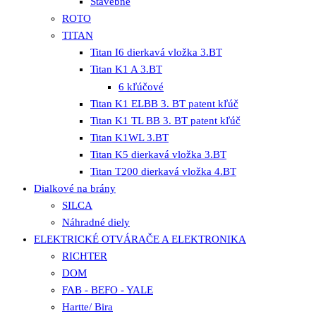
Stavebné
ROTO
TITAN
Titan I6 dierkavá vložka 3.BT
Titan K1 A 3.BT
6 kľúčové
Titan K1 ELBB 3. BT patent kľúč
Titan K1 TL BB 3. BT patent kľúč
Titan K1WL 3.BT
Titan K5 dierkavá vložka 3.BT
Titan T200 dierkavá vložka 4.BT
Dialkové na brány
SILCA
Náhradné diely
ELEKTRICKÉ OTVÁRAČE A ELEKTRONIKA
RICHTER
DOM
FAB - BEFO - YALE
Hartte/ Bira