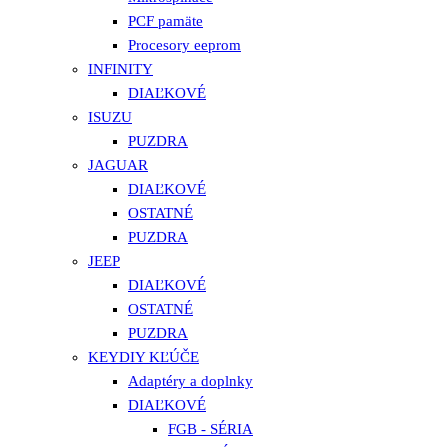
PCF pamäte
Procesory eeprom
INFINITY
DIAĽKOVÉ
ISUZU
PUZDRA
JAGUAR
DIAĽKOVÉ
OSTATNÉ
PUZDRA
JEEP
DIAĽKOVÉ
OSTATNÉ
PUZDRA
KEYDIY KĽÚČE
Adaptéry a doplnky
DIAĽKOVÉ
FGB - SÉRIA