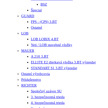
BSZ
Špecial
GUARD
FPS - (CPS) 3.BT
Ostatné
LOB
LOB LOBIX 4.BT
Yeti / LOB stavebné vložky
MAUER
A 210 3.BT
ELLITE E2 dierkavá vložka 3.BT výpredaj
STANDART S1 3.BT výpredaj
Ostatní výrobcovia
Príslušenstvo
RICHTER
Spoločný uzáver SU
3. bezpečnostná trieda
4. bezpečnostná trieda