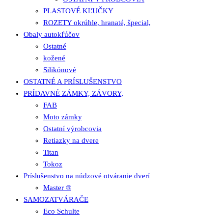
PLASTOVÉ KĽUČKY
ROZETY okrúhle, hranaté, špecial,
Obaly autokľúčov
Ostatné
kožené
Silikónové
OSTATNÉ A PRÍSLUŠENSTVO
PRÍDAVNÉ ZÁMKY, ZÁVORY,
FAB
Moto zámky
Ostatní výrobcovia
Retiazky na dvere
Titan
Tokoz
Príslušenstvo na núdzové otváranie dverí
Master ®
SAMOZATVÁRAČE
Eco Schulte