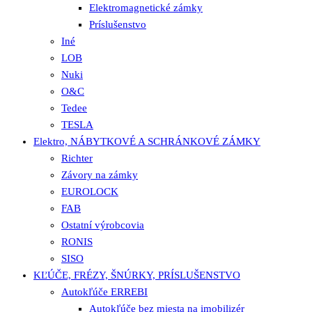
Elektromagnetické zámky
Príslušenstvo
Iné
LOB
Nuki
O&C
Tedee
TESLA
Elektro, NÁBYTKOVÉ A SCHRÁNKOVÉ ZÁMKY
Richter
Závory na zámky
EUROLOCK
FAB
Ostatní výrobcovia
RONIS
SISO
KĽÚČE, FRÉZY, ŠNÚRKY, PRÍSLUŠENSTVO
Autokľúče ERREBI
Autokľúče bez miesta na imobilizér