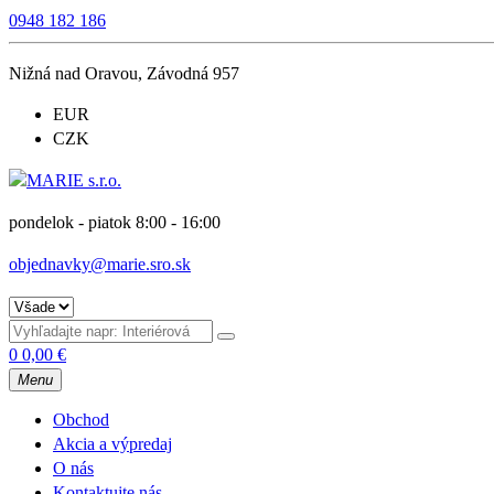
0948 182 186
Nižná nad Oravou, Závodná 957
EUR
CZK
pondelok - piatok 8:00 - 16:00
objednavky@marie.sro.sk
0
0,00
€
Menu
Obchod
Akcia a výpredaj
O nás
Kontaktujte nás