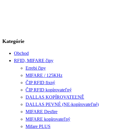
Kategórie
Obchod
RFID, MIFARE čipy
Errebi čipy
MIFARE / 125KHz
ČIP RFID fixný
ČIP RFID kopírovateľný
DALLAS KOPÍROVATEĽNĚ
DALLAS PEVNÉ (NE-kopírovateľné)
MIFARE Desfire
MIFARE kopírovateľný
Mifare PLUS