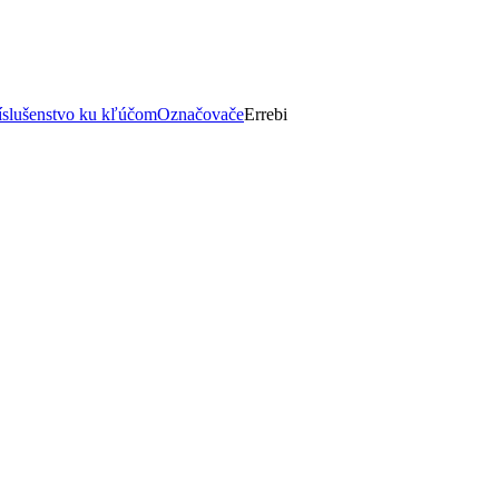
íslušenstvo ku kľúčom
Označovače
Errebi