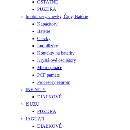
OSTATNÉ
PUZDRA
Imobilizéry, Cievky, Čipy, Batérie
Kapacitory
Batérie
Cievky
Imobilizéry
Kontakty na baterky
Kryštálové oscilátory
Mikrospínače
PCF pamäte
Procesory eeprom
INFINITY
DIAĽKOVÉ
ISUZU
PUZDRA
JAGUAR
DIAĽKOVÉ