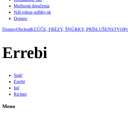
Možnosti doručenia
Náš eshop sufliky.sk
Domov
Domov
Obchod
KĽÚČE, FRÉZY, ŠNÚRKY, PRÍSLUŠENSTVO
Pr
Errebi
Späť
Errebi
Iné
Richter
Menu