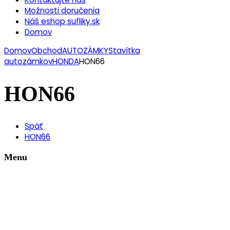
Možnosti doručenia
Náš eshop sufliky.sk
Domov
Domov
Obchod
AUTOZÁMKY
Stavítka
autozámkov
HONDA
HON66
HON66
Späť
HON66
Menu