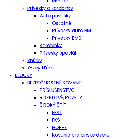
Richter
Prívesky a karabinky
Auto prívesky
Ostatné
Prívesky auto BM
Prívesky BMS
Karabinky
Prívesky špeciál
Šnúrky
X-key kľúče
KĽUČKY
BEZPEČNOSTNÉ KOVANIE
PRÍSLUŠENSTVO
ROZETOVÉ, ROZETY
ŠIROKÝ ŠTÍT
FEST
FKS
HOPPE
Kovania pre činske dvere