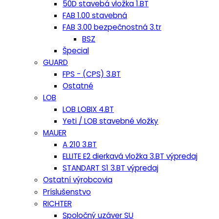
50D stavebá vložka 1.BT
FAB 1.00 stavebná
FAB 3.00 bezpečnostná 3.tr
BSZ
Špecial
GUARD
FPS - (CPS) 3.BT
Ostatné
LOB
LOB LOBIX 4.BT
Yeti / LOB stavebné vložky
MAUER
A 210 3.BT
ELLITE E2 dierkavá vložka 3.BT výpredaj
STANDART S1 3.BT výpredaj
Ostatní výrobcovia
Príslušenstvo
RICHTER
Spoločný uzáver SU