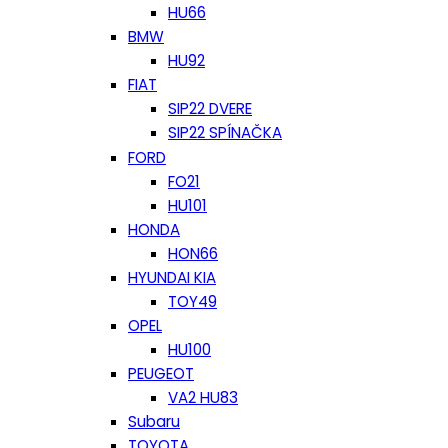
HU66
BMW
HU92
FIAT
SIP22 DVERE
SIP22 SPÍNAČKA
FORD
FO21
HU101
HONDA
HON66
HYUNDAI KIA
TOY49
OPEL
HU100
PEUGEOT
VA2 HU83
Subaru
TOYOTA