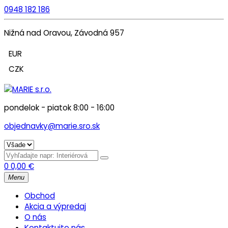
0948 182 186
Nižná nad Oravou, Závodná 957
EUR
CZK
pondelok - piatok 8:00 - 16:00
objednavky@marie.sro.sk
0
0,00
€
Menu
Obchod
Akcia a výpredaj
O nás
Kontaktujte nás