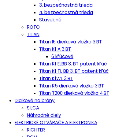
3. bezpečnostná trieda
4. bezpečnostná trieda
Stavebné
ROTO
TITAN
Titan I6 dierkavá vložka 3.BT
Titan K1 A 3.BT
6 kľúčové
Titan K1 ELBB 3. BT patent kľúč
Titan K1 TL BB 3. BT patent kľúč
Titan K1WL 3.BT
Titan K5 dierkavá vložka 3.BT
Titan T200 dierkavá vložka 4.BT
Dialkové na brány
SILCA
Náhradné diely
ELEKTRICKÉ OTVÁRAČE A ELEKTRONIKA
RICHTER