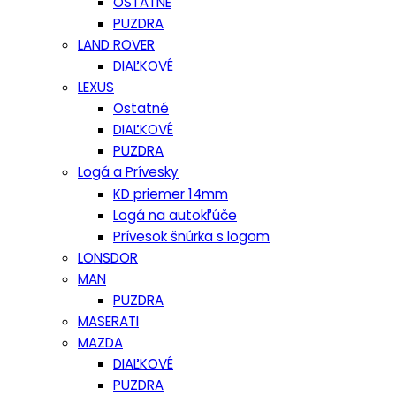
OSTATNÉ
PUZDRA
LAND ROVER
DIAĽKOVÉ
LEXUS
Ostatné
DIAĽKOVÉ
PUZDRA
Logá a Prívesky
KD priemer 14mm
Logá na autokľúče
Prívesok šnúrka s logom
LONSDOR
MAN
PUZDRA
MASERATI
MAZDA
DIAĽKOVÉ
PUZDRA