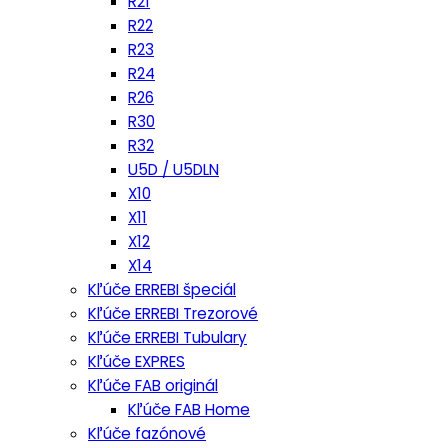
R21
R22
R23
R24
R26
R30
R32
U5D / U5DLN
X10
X11
X12
X14
Kľúče ERREBI špeciál
Kľúče ERREBI Trezorové
Kľúče ERREBI Tubulary
Kľúče EXPRES
Kľúče FAB originál
Kľúče FAB Home
Kľúče fazónové