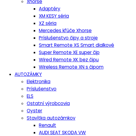
Xhorse
Adaptéry
XM KESY séria
XZ séria
Mercedes kľúče Xhorse
Príslušenstvo čipy a stroje
Smart Remote XS Smart dialkové
Super Remote XE super čip
Wired Remote XK bez čipu
Wireless Remote XN s čipom
AUTOZÁMKY
Elektronika
Príslušenstvo
ELS
Ostatní výrobcovia
Oyster
Stavítka autozámkov
Renault
AUDI SEAT SKODA VW