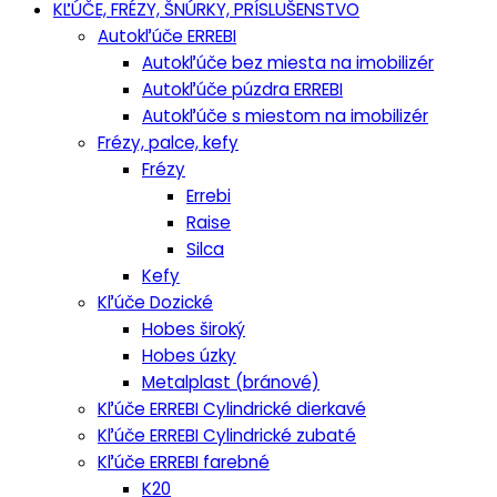
KĽÚČE, FRÉZY, ŠNÚRKY, PRÍSLUŠENSTVO
Autokľúče ERREBI
Autokľúče bez miesta na imobilizér
Autokľúče púzdra ERREBI
Autokľúče s miestom na imobilizér
Frézy, palce, kefy
Frézy
Errebi
Raise
Silca
Kefy
Kľúče Dozické
Hobes široký
Hobes úzky
Metalplast (bránové)
Kľúče ERREBI Cylindrické dierkavé
Kľúče ERREBI Cylindrické zubaté
Kľúče ERREBI farebné
K20