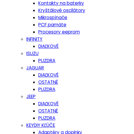
Kontakty na baterky
Kryštálové oscilátory
Mikrospínače
PCF pamäte
Procesory eeprom
INFINITY
DIAĽKOVÉ
ISUZU
PUZDRA
JAGUAR
DIAĽKOVÉ
OSTATNÉ
PUZDRA
JEEP
DIAĽKOVÉ
OSTATNÉ
PUZDRA
KEYDIY KĽÚČE
Adaptéry a doplnky