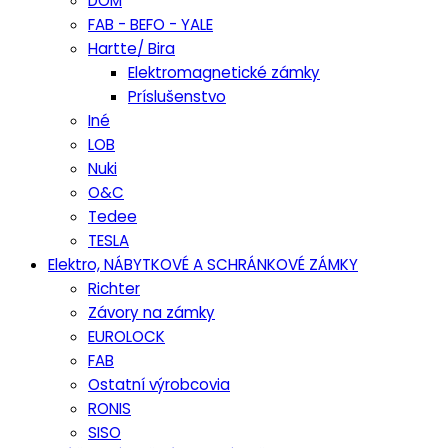
DOM
FAB - BEFO - YALE
Hartte/ Bira
Elektromagnetické zámky
Príslušenstvo
Iné
LOB
Nuki
O&C
Tedee
TESLA
Elektro, NÁBYTKOVÉ A SCHRÁNKOVÉ ZÁMKY
Richter
Závory na zámky
EUROLOCK
FAB
Ostatní výrobcovia
RONIS
SISO