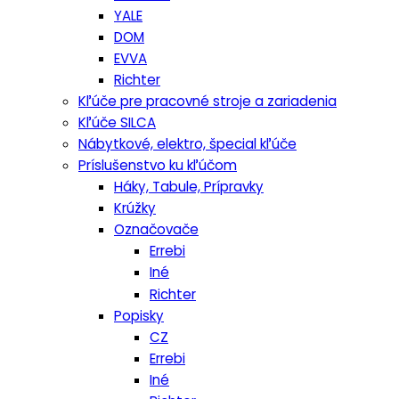
YALE
DOM
EVVA
Richter
Kľúče pre pracovné stroje a zariadenia
Kľúče SILCA
Nábytkové, elektro, špecial kľúče
Príslušenstvo ku kľúčom
Háky, Tabule, Prípravky
Krúžky
Označovače
Errebi
Iné
Richter
Popisky
CZ
Errebi
Iné