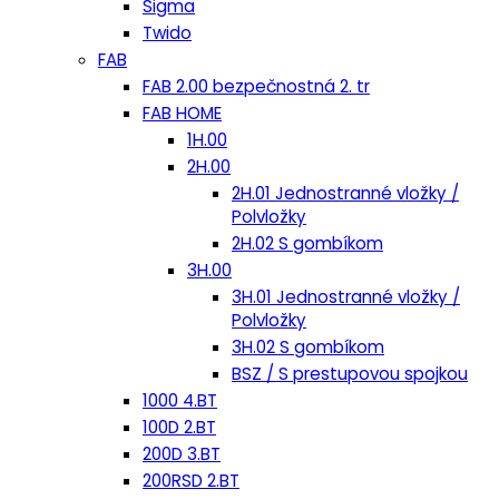
Sigma
Twido
FAB
FAB 2.00 bezpečnostná 2. tr
FAB HOME
1H.00
2H.00
2H.01 Jednostranné vložky /
Polvložky
2H.02 S gombíkom
3H.00
3H.01 Jednostranné vložky /
Polvložky
3H.02 S gombíkom
BSZ / S prestupovou spojkou
1000 4.BT
100D 2.BT
200D 3.BT
200RSD 2.BT