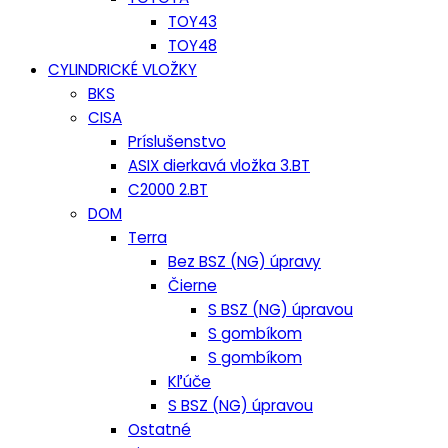
TOY43
TOY48
CYLINDRICKÉ VLOŽKY
BKS
CISA
Príslušenstvo
ASIX dierkavá vložka 3.BT
C2000 2.BT
DOM
Terra
Bez BSZ (NG) úpravy
Čierne
S BSZ (NG) úpravou
S gombíkom
S gombíkom
Kľúče
S BSZ (NG) úpravou
Ostatné