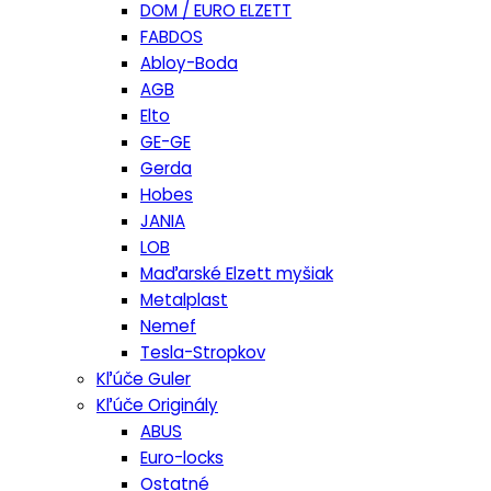
DOM / EURO ELZETT
FABDOS
Abloy-Boda
AGB
Elto
GE-GE
Gerda
Hobes
JANIA
LOB
Maďarské Elzett myšiak
Metalplast
Nemef
Tesla-Stropkov
Kľúče Guler
Kľúče Originály
ABUS
Euro-locks
Ostatné