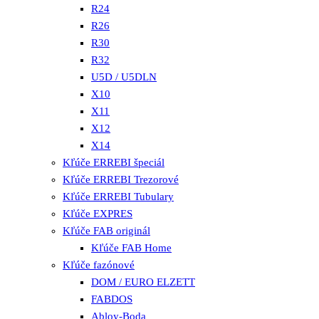
R24
R26
R30
R32
U5D / U5DLN
X10
X11
X12
X14
Kľúče ERREBI špeciál
Kľúče ERREBI Trezorové
Kľúče ERREBI Tubulary
Kľúče EXPRES
Kľúče FAB originál
Kľúče FAB Home
Kľúče fazónové
DOM / EURO ELZETT
FABDOS
Abloy-Boda