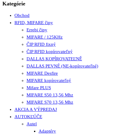
Kategórie
Obchod
RFID, MIFARE čipy
Errebi čipy
MIFARE / 125KHz
ČIP RFID fixný
ČIP RFID kopírovateľný
DALLAS KOPÍROVATEĽNĚ
DALLAS PEVNÉ (NE-kopírovateľné)
MIFARE Desfire
MIFARE kopírovateľný
Mifare PLUS
MIFARE S50 13,56 Mhz
MIFARE S70 13,56 Mhz
AKCIA A VÝPREDAJ
AUTOKĽÚČE
Autel
Adaptéry