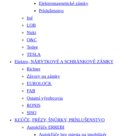
Elektromagnetické zámky
Príslušenstvo
Iné
LOB
Nuki
O&C
Tedee
TESLA
Elektro, NÁBYTKOVÉ A SCHRÁNKOVÉ ZÁMKY
Richter
Závory na zámky
EUROLOCK
FAB
Ostatní výrobcovia
RONIS
SISO
KĽÚČE, FRÉZY, ŠNÚRKY, PRÍSLUŠENSTVO
Autokľúče ERREBI
Autokľúče bez miesta na imobilizér