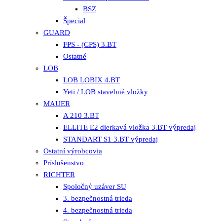
BSZ
Špecial
GUARD
FPS - (CPS) 3.BT
Ostatné
LOB
LOB LOBIX 4.BT
Yeti / LOB stavebné vložky
MAUER
A 210 3.BT
ELLITE E2 dierkavá vložka 3.BT výpredaj
STANDART S1 3.BT výpredaj
Ostatní výrobcovia
Príslušenstvo
RICHTER
Spoločný uzáver SU
3. bezpečnostná trieda
4. bezpečnostná trieda