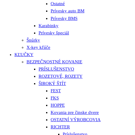
Ostatné
Prívesky auto BM
Prívesky BMS
Karabinky
Prívesky špeciál
Šnúrky
X-key kľúče
KĽUČKY
BEZPEČNOSTNÉ KOVANIE
PRÍSLUŠENSTVO
ROZETOVÉ, ROZETY
ŠIROKÝ ŠTÍT
FEST
FKS
HOPPE
Kovania pre činske dvere
OSTATNÍ VÝROBCOVIA
RICHTER
Príslušenstvo