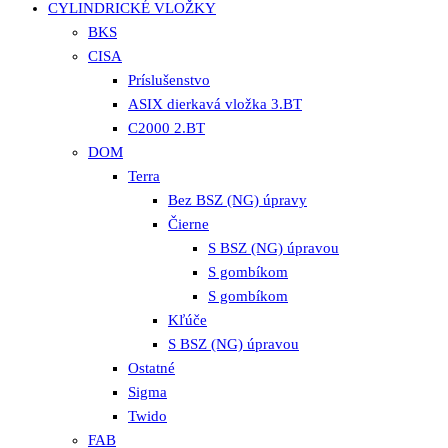
CYLINDRICKÉ VLOŽKY
BKS
CISA
Príslušenstvo
ASIX dierkavá vložka 3.BT
C2000 2.BT
DOM
Terra
Bez BSZ (NG) úpravy
Čierne
S BSZ (NG) úpravou
S gombíkom
S gombíkom
Kľúče
S BSZ (NG) úpravou
Ostatné
Sigma
Twido
FAB