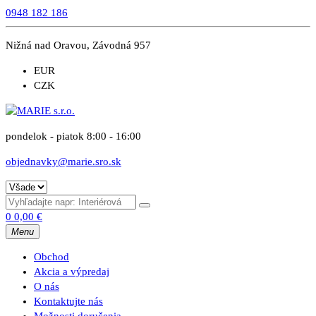
0948 182 186
Nižná nad Oravou, Závodná 957
EUR
CZK
pondelok - piatok 8:00 - 16:00
objednavky@marie.sro.sk
0
0,00
€
Menu
Obchod
Akcia a výpredaj
O nás
Kontaktujte nás