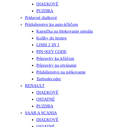
DIAĽKOVÉ
PUZDRA
Prídavné dialkové
Príslušenstvo ku auto-kľúčom
Kapsička na blokovanie signálu
Kolíky do hrotov
LISHI 2 IN 1
PIN+KEY CODE
Prípravky ku kľúčom
Prípravky na otváranie
Príslušenstvo na pájkovanie
Turbodecoder
RENAULT
DIAĽKOVÉ
OSTATNÉ
PUZDRA
SAAB A SCANIA
DIAĽKOVÉ
OSTATNÉ