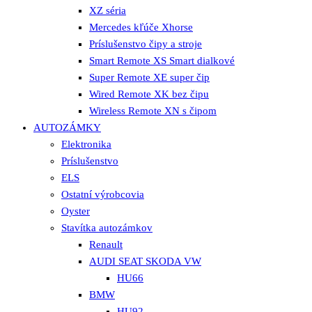
XZ séria
Mercedes kľúče Xhorse
Príslušenstvo čipy a stroje
Smart Remote XS Smart dialkové
Super Remote XE super čip
Wired Remote XK bez čipu
Wireless Remote XN s čipom
AUTOZÁMKY
Elektronika
Príslušenstvo
ELS
Ostatní výrobcovia
Oyster
Stavítka autozámkov
Renault
AUDI SEAT SKODA VW
HU66
BMW
HU92