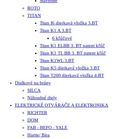
Stavebné
ROTO
TITAN
Titan I6 dierkavá vložka 3.BT
Titan K1 A 3.BT
6 kľúčové
Titan K1 ELBB 3. BT patent kľúč
Titan K1 TL BB 3. BT patent kľúč
Titan K1WL 3.BT
Titan K5 dierkavá vložka 3.BT
Titan T200 dierkavá vložka 4.BT
Dialkové na brány
SILCA
Náhradné diely
ELEKTRICKÉ OTVÁRAČE A ELEKTRONIKA
RICHTER
DOM
FAB - BEFO - YALE
Hartte/ Bira