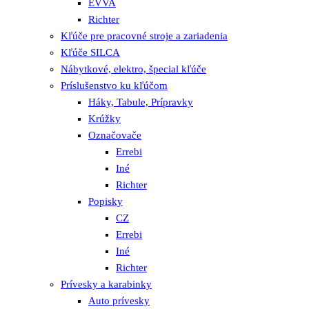
EVVA
Richter
Kľúče pre pracovné stroje a zariadenia
Kľúče SILCA
Nábytkové, elektro, špecial kľúče
Príslušenstvo ku kľúčom
Háky, Tabule, Prípravky
Krúžky
Označovače
Errebi
Iné
Richter
Popisky
CZ
Errebi
Iné
Richter
Prívesky a karabinky
Auto prívesky