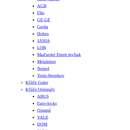
AGB
Elto
GE-GE
Gerda
Hobes
JANIA
LOB
Maďarské Elzett myšiak
Metalplast
Nemef
Tesla-Stropkov
Kľúče Guler
Kľúče Originály
ABUS
Euro-locks
Ostatné
YALE
DOM