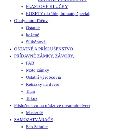
PLASTOVÉ KĽUČKY
ROZETY okrúhle, hranaté, špecial,
Obaly autokľúčov
Ostatné
kožené
Silikónové
OSTATNÉ A PRÍSLUŠENSTVO
PRÍDAVNÉ ZÁMKY, ZÁVORY,
FAB
Moto zámky
Ostatní výrobcovia
Retiazky na dvere
Titan
Tokoz
Príslušenstvo na núdzové otváranie dverí
Master ®
SAMOZATVÁRAČE
Eco Schulte