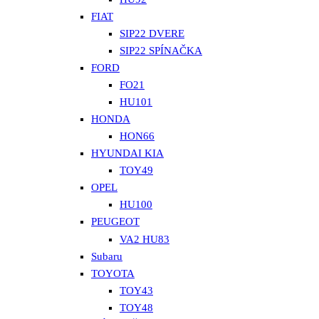
FIAT
SIP22 DVERE
SIP22 SPÍNAČKA
FORD
FO21
HU101
HONDA
HON66
HYUNDAI KIA
TOY49
OPEL
HU100
PEUGEOT
VA2 HU83
Subaru
TOYOTA
TOY43
TOY48