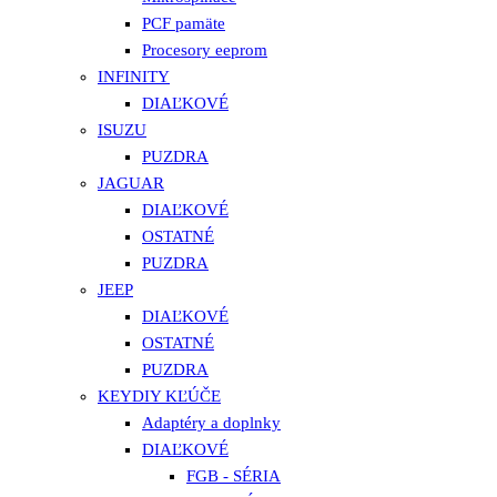
PCF pamäte
Procesory eeprom
INFINITY
DIAĽKOVÉ
ISUZU
PUZDRA
JAGUAR
DIAĽKOVÉ
OSTATNÉ
PUZDRA
JEEP
DIAĽKOVÉ
OSTATNÉ
PUZDRA
KEYDIY KĽÚČE
Adaptéry a doplnky
DIAĽKOVÉ
FGB - SÉRIA