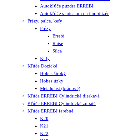
Autokľúče púzdra ERREBI
Autokľúče s miestom na imobilizér
Frézy, palce, kefy
Frézy
Errebi
Raise
Silca
Kefy
Kľúče Dozické
Hobes široký
Hobes úzky
Metalplast (bránové)
Kľúče ERREBI Cylindrické dierkavé
Kľúče ERREBI Cylindrické zubaté
Kľúče ERREBI farebné
K20
K21
K22