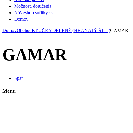
Možnosti doručenia
Náš eshop sufliky.sk
Domov
Domov
Obchod
KĽUČKY
DELENÉ (HRANATÝ ŠTÍT)
GAMAR
GAMAR
Späť
Menu