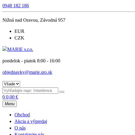
0948 182 186
Nižná nad Oravou, Závodná 957
EUR
CZK
pondelok - piatok 8:00 - 16:00
objednavky@marie.sro.sk
0
0,00
€
Menu
Obchod
Akcia a výpredaj
O nás
Kontaktujte nás