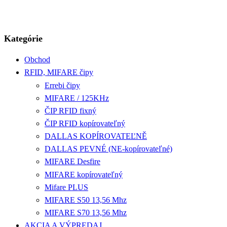
Kategórie
Obchod
RFID, MIFARE čipy
Errebi čipy
MIFARE / 125KHz
ČIP RFID fixný
ČIP RFID kopírovateľný
DALLAS KOPÍROVATEĽNĚ
DALLAS PEVNÉ (NE-kopírovateľné)
MIFARE Desfire
MIFARE kopírovateľný
Mifare PLUS
MIFARE S50 13,56 Mhz
MIFARE S70 13,56 Mhz
AKCIA A VÝPREDAJ