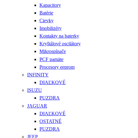
Kapacitory
Batérie
Cievky
Imobilizéry
Kontakty na baterky
Kryštálové oscilátory
Mikrospínače
PCF pamäte
Procesory eeprom
INFINITY
DIAĽKOVÉ
ISUZU
PUZDRA
JAGUAR
DIAĽKOVÉ
OSTATNÉ
PUZDRA
JEEP