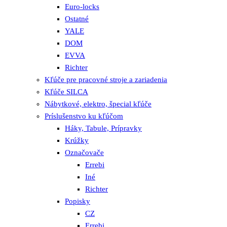
Euro-locks
Ostatné
YALE
DOM
EVVA
Richter
Kľúče pre pracovné stroje a zariadenia
Kľúče SILCA
Nábytkové, elektro, špecial kľúče
Príslušenstvo ku kľúčom
Háky, Tabule, Prípravky
Krúžky
Označovače
Errebi
Iné
Richter
Popisky
CZ
Errebi