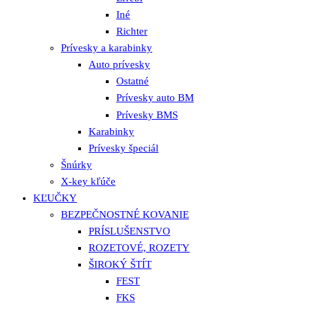
Iné
Richter
Prívesky a karabinky
Auto prívesky
Ostatné
Prívesky auto BM
Prívesky BMS
Karabinky
Prívesky špeciál
Šnúrky
X-key kľúče
KĽUČKY
BEZPEČNOSTNÉ KOVANIE
PRÍSLUŠENSTVO
ROZETOVÉ, ROZETY
ŠIROKÝ ŠTÍT
FEST
FKS