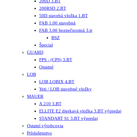
200D 3.BT
200RSD 2.BT
50D stavebá vložka 1.BT
FAB 1.00 stavebná
FAB 3.00 bezpečnostná 3.tr
BSZ
Špecial
GUARD
FPS - (CPS) 3.BT
Ostatné
LOB
LOB LOBIX 4.BT
Yeti / LOB stavebné vložky
MAUER
A 210 3.BT
ELLITE E2 dierkavá vložka 3.BT výpredaj
STANDART S1 3.BT výpredaj
Ostatní výrobcovia
Príslušenstvo