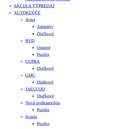
AKCIA A VÝPREDAJ
AUTOKĽÚČE
Autel
Adaptéry
Diaľkové
BYD
Ostatné
Puzdra
CUPRA
Diaľkové
GMC
Dialkové
JAECCOO
Diaľkové
Nová podkategória
Puzdra
Scania
Puzdra