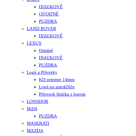
DIAĽKOVÉ
OSTATNÉ
PUZDRA
LAND ROVER
DIAĽKOVÉ
LEXUS
Ostatné
DIAĽKOVÉ
PUZDRA
Logá a Prívesky
KD priemer 14mm
Logá na autokľúče
Prívesok šnúrka s logom
LONSDOR
MAN
PUZDRA
MASERATI
MAZDA