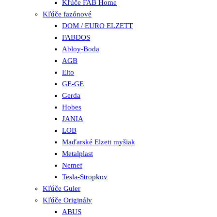
Kľúče FAB Home
Kľúče fazónové
DOM / EURO ELZETT
FABDOS
Abloy-Boda
AGB
Elto
GE-GE
Gerda
Hobes
JANIA
LOB
Maďarské Elzett myšiak
Metalplast
Nemef
Tesla-Stropkov
Kľúče Guler
Kľúče Originály
ABUS