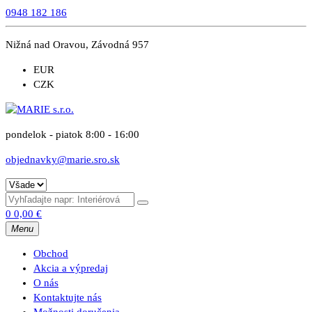
0948 182 186
Nižná nad Oravou, Závodná 957
EUR
CZK
pondelok - piatok 8:00 - 16:00
objednavky@marie.sro.sk
0
0,00
€
Menu
Obchod
Akcia a výpredaj
O nás
Kontaktujte nás