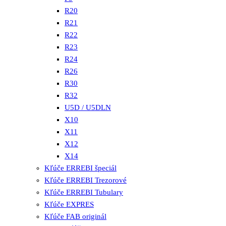
R20
R21
R22
R23
R24
R26
R30
R32
U5D / U5DLN
X10
X11
X12
X14
Kľúče ERREBI špeciál
Kľúče ERREBI Trezorové
Kľúče ERREBI Tubulary
Kľúče EXPRES
Kľúče FAB originál