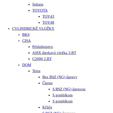
Subaru
TOYOTA
TOY43
TOY48
CYLINDRICKÉ VLOŽKY
BKS
CISA
Príslušenstvo
ASIX dierkavá vložka 3.BT
C2000 2.BT
DOM
Terra
Bez BSZ (NG) úpravy
Čierne
S BSZ (NG) úpravou
S gombíkom
S gombíkom
Kľúče