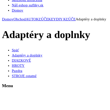
Možnosti doručenia
Náš eshop sufliky.sk
Domov
Domov
Obchod
AUTOKĽÚČE
KEYDIY KĽÚČE
Adaptéry a doplnky
Adaptéry a doplnky
Späť
Adaptéry a doplnky
DIAĽKOVÉ
HROTY
Puzdra
STROJE ostatné
Menu