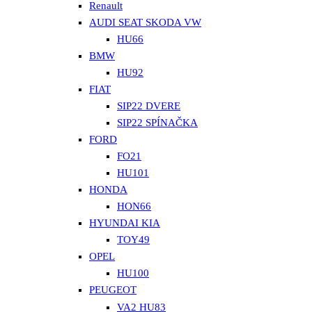
Renault
AUDI SEAT SKODA VW
HU66
BMW
HU92
FIAT
SIP22 DVERE
SIP22 SPÍNAČKA
FORD
FO21
HU101
HONDA
HON66
HYUNDAI KIA
TOY49
OPEL
HU100
PEUGEOT
VA2 HU83