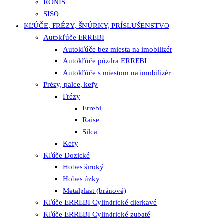
RONIS
SISO
KĽÚČE, FRÉZY, ŠNÚRKY, PRÍSLUŠENSTVO
Autokľúče ERREBI
Autokľúče bez miesta na imobilizér
Autokľúče púzdra ERREBI
Autokľúče s miestom na imobilizér
Frézy, palce, kefy
Frézy
Errebi
Raise
Silca
Kefy
Kľúče Dozické
Hobes široký
Hobes úzky
Metalplast (bránové)
Kľúče ERREBI Cylindrické dierkavé
Kľúče ERREBI Cylindrické zubaté