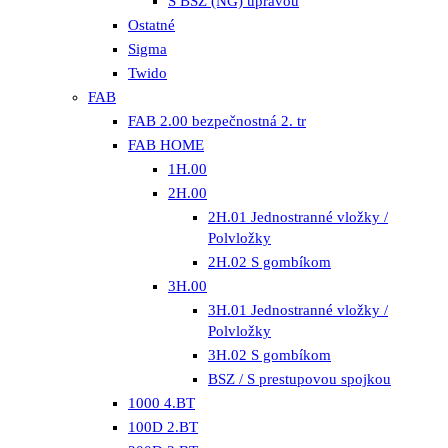
S BSZ (NG) úpravou
Ostatné
Sigma
Twido
FAB
FAB 2.00 bezpečnostná 2. tr
FAB HOME
1H.00
2H.00
2H.01 Jednostranné vložky /
Polvložky
2H.02 S gombíkom
3H.00
3H.01 Jednostranné vložky /
Polvložky
3H.02 S gombíkom
BSZ / S prestupovou spojkou
1000 4.BT
100D 2.BT