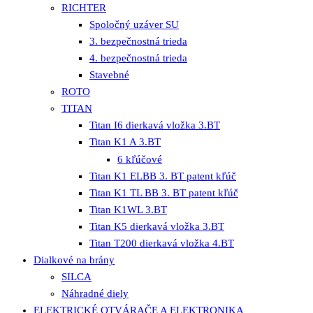
RICHTER
Spoločný uzáver SU
3. bezpečnostná trieda
4. bezpečnostná trieda
Stavebné
ROTO
TITAN
Titan I6 dierkavá vložka 3.BT
Titan K1 A 3.BT
6 kľúčové
Titan K1 ELBB 3. BT patent kľúč
Titan K1 TL BB 3. BT patent kľúč
Titan K1WL 3.BT
Titan K5 dierkavá vložka 3.BT
Titan T200 dierkavá vložka 4.BT
Dialkové na brány
SILCA
Náhradné diely
ELEKTRICKÉ OTVÁRAČE A ELEKTRONIKA