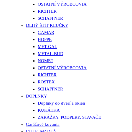
OSTATNÍ VÝROBCOVIA
RICHTER
SCHAFFNER
DLHÝ ŠTÍT KĽUČKY
GAMAR
HOPPE
MET-GAL
METAL-BUD
NOMET
OSTATNÍ VÝROBCOVIA
RICHTER
ROSTEX
SCHAFFNER
DOPLNKY
Doplnky do dverí a okien
KUKÁTKA
ZARÁŽKY, PODPERY, STAVAČE
Garážové kovania
GULE, MADLÁ