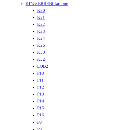
Kľúče ERREBI farebné
K20
K21
K22
K23
K24
K26
K30
K32
LOB2
P10
P11
P12
P13
P14
P15
P16
P8
P9