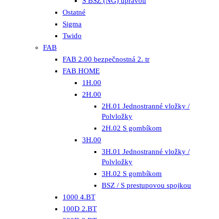
S BSZ (NG) úpravou
Ostatné
Sigma
Twido
FAB
FAB 2.00 bezpečnostná 2. tr
FAB HOME
1H.00
2H.00
2H.01 Jednostranné vložky /
Polvložky
2H.02 S gombíkom
3H.00
3H.01 Jednostranné vložky /
Polvložky
3H.02 S gombíkom
BSZ / S prestupovou spojkou
1000 4.BT
100D 2.BT