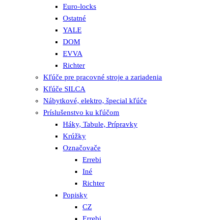
Euro-locks
Ostatné
YALE
DOM
EVVA
Richter
Kľúče pre pracovné stroje a zariadenia
Kľúče SILCA
Nábytkové, elektro, špecial kľúče
Príslušenstvo ku kľúčom
Háky, Tabule, Prípravky
Krúžky
Označovače
Errebi
Iné
Richter
Popisky
CZ
Errebi