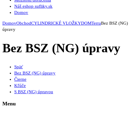
Možnosti doručenia
Náš eshop sufliky.sk
Domov
Domov
Obchod
CYLINDRICKÉ VLOŽKY
DOM
Terra
Bez BSZ (NG)
úpravy
Bez BSZ (NG) úpravy
Späť
Bez BSZ (NG) úpravy
Čierne
Kľúče
S BSZ (NG) úpravou
Menu