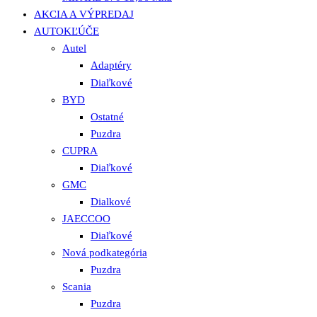
AKCIA A VÝPREDAJ
AUTOKĽÚČE
Autel
Adaptéry
Diaľkové
BYD
Ostatné
Puzdra
CUPRA
Diaľkové
GMC
Dialkové
JAECCOO
Diaľkové
Nová podkategória
Puzdra
Scania
Puzdra