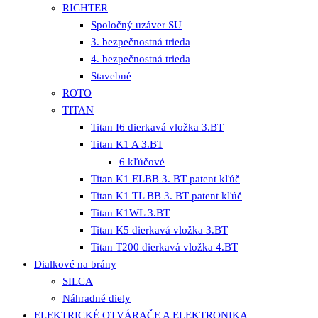
RICHTER
Spoločný uzáver SU
3. bezpečnostná trieda
4. bezpečnostná trieda
Stavebné
ROTO
TITAN
Titan I6 dierkavá vložka 3.BT
Titan K1 A 3.BT
6 kľúčové
Titan K1 ELBB 3. BT patent kľúč
Titan K1 TL BB 3. BT patent kľúč
Titan K1WL 3.BT
Titan K5 dierkavá vložka 3.BT
Titan T200 dierkavá vložka 4.BT
Dialkové na brány
SILCA
Náhradné diely
ELEKTRICKÉ OTVÁRAČE A ELEKTRONIKA