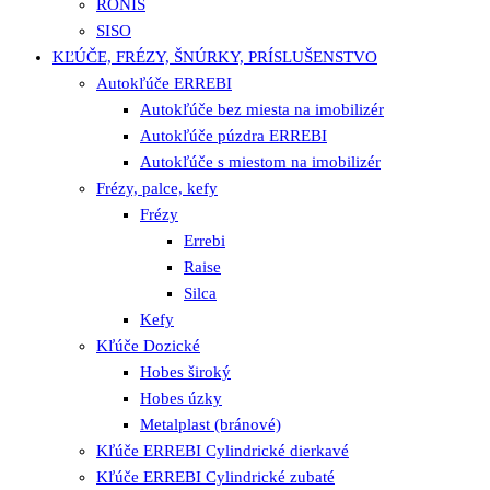
RONIS
SISO
KĽÚČE, FRÉZY, ŠNÚRKY, PRÍSLUŠENSTVO
Autokľúče ERREBI
Autokľúče bez miesta na imobilizér
Autokľúče púzdra ERREBI
Autokľúče s miestom na imobilizér
Frézy, palce, kefy
Frézy
Errebi
Raise
Silca
Kefy
Kľúče Dozické
Hobes široký
Hobes úzky
Metalplast (bránové)
Kľúče ERREBI Cylindrické dierkavé
Kľúče ERREBI Cylindrické zubaté