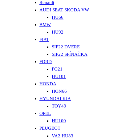
Renault
AUDI SEAT SKODA VW
HU66
BMW
HU92
FIAT
SIP22 DVERE
SIP22 SPÍNAČKA
FORD
FO21
HU101
HONDA
HON66
HYUNDAI KIA
TOY49
OPEL
HU100
PEUGEOT
VA2 HU83