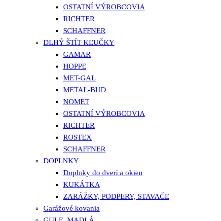
OSTATNÍ VÝROBCOVIA
RICHTER
SCHAFFNER
DLHÝ ŠTÍT KĽUČKY
GAMAR
HOPPE
MET-GAL
METAL-BUD
NOMET
OSTATNÍ VÝROBCOVIA
RICHTER
ROSTEX
SCHAFFNER
DOPLNKY
Doplnky do dverí a okien
KUKÁTKA
ZARÁŽKY, PODPERY, STAVAČE
Garážové kovania
GULE, MADLÁ