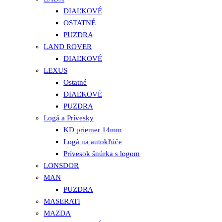
DIAĽKOVÉ
OSTATNÉ
PUZDRA
LAND ROVER
DIAĽKOVÉ
LEXUS
Ostatné
DIAĽKOVÉ
PUZDRA
Logá a Prívesky
KD priemer 14mm
Logá na autokľúče
Prívesok šnúrka s logom
LONSDOR
MAN
PUZDRA
MASERATI
MAZDA