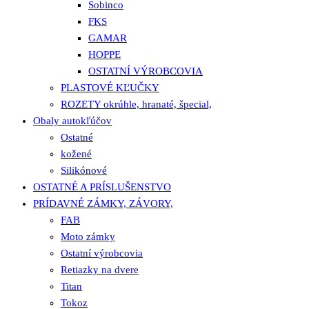
Sobinco
FKS
GAMAR
HOPPE
OSTATNÍ VÝROBCOVIA
PLASTOVÉ KĽUČKY
ROZETY okrúhle, hranaté, špecial,
Obaly autokľúčov
Ostatné
kožené
Silikónové
OSTATNÉ A PRÍSLUŠENSTVO
PRÍDAVNÉ ZÁMKY, ZÁVORY,
FAB
Moto zámky
Ostatní výrobcovia
Retiazky na dvere
Titan
Tokoz