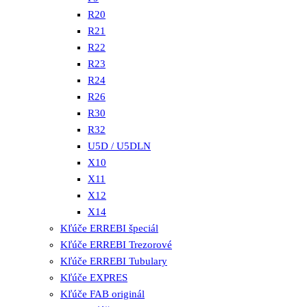
R20
R21
R22
R23
R24
R26
R30
R32
U5D / U5DLN
X10
X11
X12
X14
Kľúče ERREBI špeciál
Kľúče ERREBI Trezorové
Kľúče ERREBI Tubulary
Kľúče EXPRES
Kľúče FAB originál