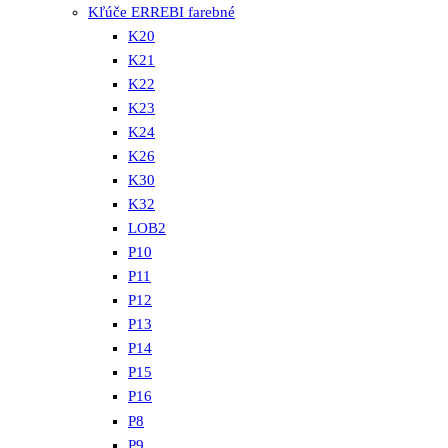
Kľúče ERREBI farebné
K20
K21
K22
K23
K24
K26
K30
K32
LOB2
P10
P11
P12
P13
P14
P15
P16
P8
P9