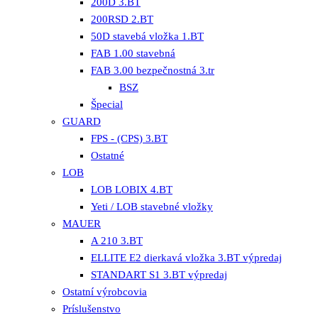
200D 3.BT
200RSD 2.BT
50D stavebá vložka 1.BT
FAB 1.00 stavebná
FAB 3.00 bezpečnostná 3.tr
BSZ
Špecial
GUARD
FPS - (CPS) 3.BT
Ostatné
LOB
LOB LOBIX 4.BT
Yeti / LOB stavebné vložky
MAUER
A 210 3.BT
ELLITE E2 dierkavá vložka 3.BT výpredaj
STANDART S1 3.BT výpredaj
Ostatní výrobcovia
Príslušenstvo