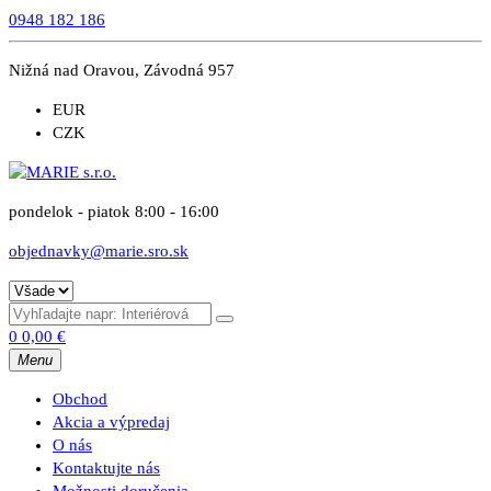
0948 182 186
Nižná nad Oravou, Závodná 957
EUR
CZK
pondelok - piatok 8:00 - 16:00
objednavky@marie.sro.sk
0
0,00
€
Menu
Obchod
Akcia a výpredaj
O nás
Kontaktujte nás