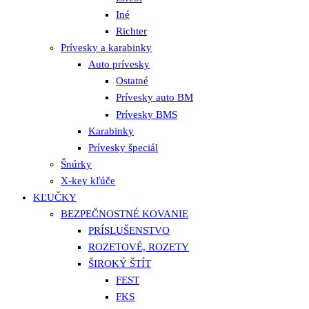
Iné
Richter
Prívesky a karabinky
Auto prívesky
Ostatné
Prívesky auto BM
Prívesky BMS
Karabinky
Prívesky špeciál
Šnúrky
X-key kľúče
KĽUČKY
BEZPEČNOSTNÉ KOVANIE
PRÍSLUŠENSTVO
ROZETOVÉ, ROZETY
ŠIROKÝ ŠTÍT
FEST
FKS