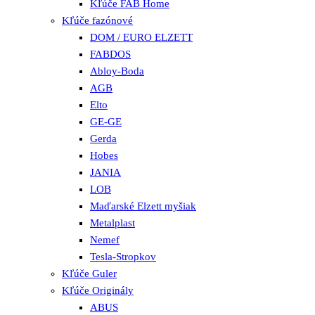
Kľúče FAB Home
Kľúče fazónové
DOM / EURO ELZETT
FABDOS
Abloy-Boda
AGB
Elto
GE-GE
Gerda
Hobes
JANIA
LOB
Maďarské Elzett myšiak
Metalplast
Nemef
Tesla-Stropkov
Kľúče Guler
Kľúče Originály
ABUS