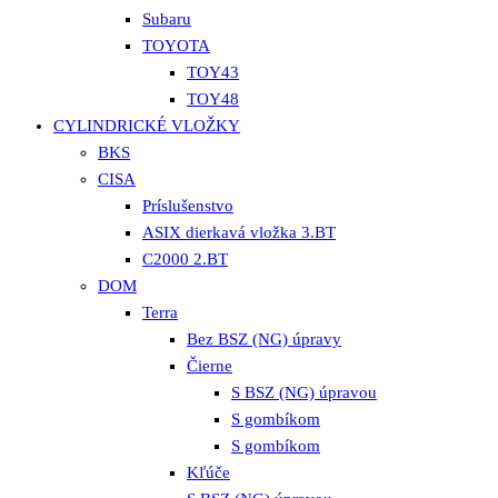
Subaru
TOYOTA
TOY43
TOY48
CYLINDRICKÉ VLOŽKY
BKS
CISA
Príslušenstvo
ASIX dierkavá vložka 3.BT
C2000 2.BT
DOM
Terra
Bez BSZ (NG) úpravy
Čierne
S BSZ (NG) úpravou
S gombíkom
S gombíkom
Kľúče