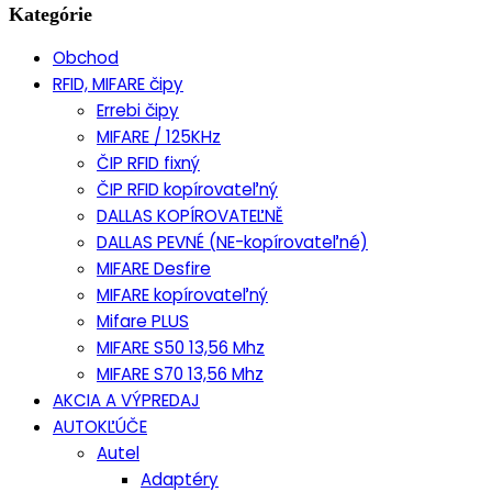
Kategórie
Obchod
RFID, MIFARE čipy
Errebi čipy
MIFARE / 125KHz
ČIP RFID fixný
ČIP RFID kopírovateľný
DALLAS KOPÍROVATEĽNĚ
DALLAS PEVNÉ (NE-kopírovateľné)
MIFARE Desfire
MIFARE kopírovateľný
Mifare PLUS
MIFARE S50 13,56 Mhz
MIFARE S70 13,56 Mhz
AKCIA A VÝPREDAJ
AUTOKĽÚČE
Autel
Adaptéry