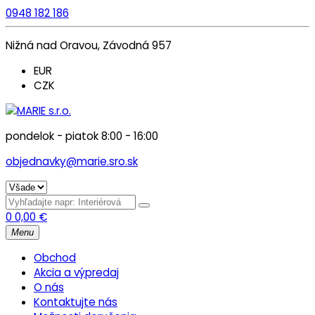
0948 182 186
Nižná nad Oravou, Závodná 957
EUR
CZK
pondelok - piatok 8:00 - 16:00
objednavky@marie.sro.sk
0
0,00
€
Menu
Obchod
Akcia a výpredaj
O nás
Kontaktujte nás