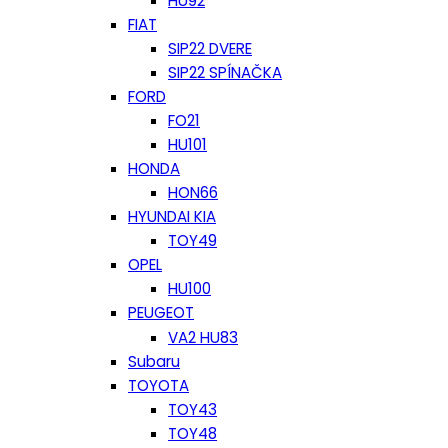
HU92
FIAT
SIP22 DVERE
SIP22 SPÍNAČKA
FORD
FO21
HU101
HONDA
HON66
HYUNDAI KIA
TOY49
OPEL
HU100
PEUGEOT
VA2 HU83
Subaru
TOYOTA
TOY43
TOY48