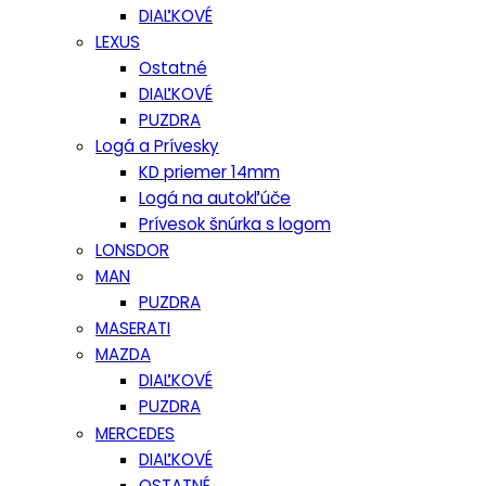
DIAĽKOVÉ
LEXUS
Ostatné
DIAĽKOVÉ
PUZDRA
Logá a Prívesky
KD priemer 14mm
Logá na autokľúče
Prívesok šnúrka s logom
LONSDOR
MAN
PUZDRA
MASERATI
MAZDA
DIAĽKOVÉ
PUZDRA
MERCEDES
DIAĽKOVÉ
OSTATNÉ