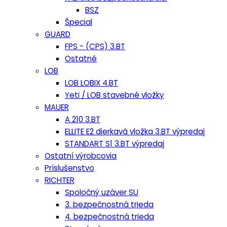
BSZ
Špecial
GUARD
FPS - (CPS) 3.BT
Ostatné
LOB
LOB LOBIX 4.BT
Yeti / LOB stavebné vložky
MAUER
A 210 3.BT
ELLITE E2 dierkavá vložka 3.BT výpredaj
STANDART S1 3.BT výpredaj
Ostatní výrobcovia
Príslušenstvo
RICHTER
Spoločný uzáver SU
3. bezpečnostná trieda
4. bezpečnostná trieda