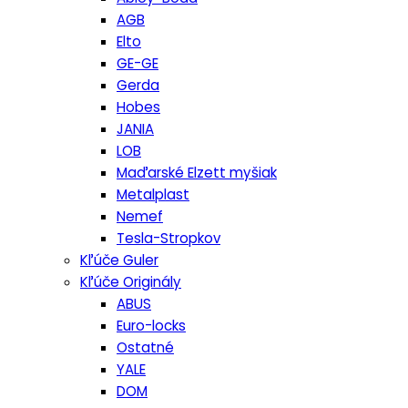
AGB
Elto
GE-GE
Gerda
Hobes
JANIA
LOB
Maďarské Elzett myšiak
Metalplast
Nemef
Tesla-Stropkov
Kľúče Guler
Kľúče Originály
ABUS
Euro-locks
Ostatné
YALE
DOM