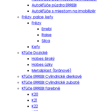
Autokľúče púzdra ERREBI
Autokľúče s miestom na imobilizér
Frézy, palce, kefy
Frézy
Errebi
Raise
Silca
Kefy
Kľúče Dozické
Hobes široký
Hobes úzky
Metalplast (bránové)
Kľúče ERREBI Cylindrické dierkavé
Kľúče ERREBI Cylindrické zubaté
Kľúče ERREBI farebné
K20
K21
K22