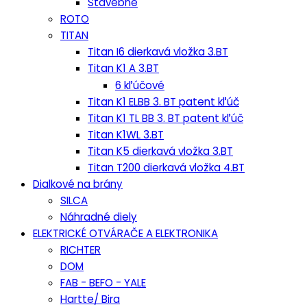
Stavebné
ROTO
TITAN
Titan I6 dierkavá vložka 3.BT
Titan K1 A 3.BT
6 kľúčové
Titan K1 ELBB 3. BT patent kľúč
Titan K1 TL BB 3. BT patent kľúč
Titan K1WL 3.BT
Titan K5 dierkavá vložka 3.BT
Titan T200 dierkavá vložka 4.BT
Dialkové na brány
SILCA
Náhradné diely
ELEKTRICKÉ OTVÁRAČE A ELEKTRONIKA
RICHTER
DOM
FAB - BEFO - YALE
Hartte/ Bira