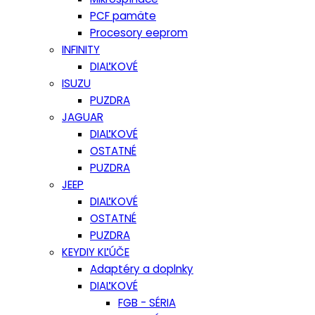
PCF pamäte
Procesory eeprom
INFINITY
DIAĽKOVÉ
ISUZU
PUZDRA
JAGUAR
DIAĽKOVÉ
OSTATNÉ
PUZDRA
JEEP
DIAĽKOVÉ
OSTATNÉ
PUZDRA
KEYDIY KĽÚČE
Adaptéry a doplnky
DIAĽKOVÉ
FGB - SÉRIA