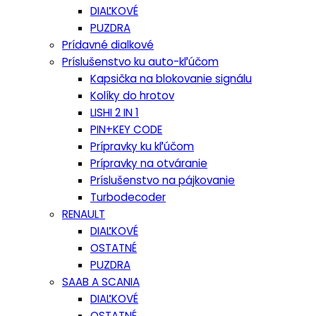
DIAĽKOVÉ
PUZDRA
Prídavné dialkové
Príslušenstvo ku auto-kľúčom
Kapsička na blokovanie signálu
Kolíky do hrotov
LISHI 2 IN 1
PIN+KEY CODE
Prípravky ku kľúčom
Prípravky na otváranie
Príslušenstvo na pájkovanie
Turbodecoder
RENAULT
DIAĽKOVÉ
OSTATNÉ
PUZDRA
SAAB A SCANIA
DIAĽKOVÉ
OSTATNÉ