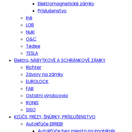
Elektromagnetické zámky
Príslušenstvo
Iné
LOB
Nuki
O&C
Tedee
TESLA
Elektro, NÁBYTKOVÉ A SCHRÁNKOVÉ ZÁMKY
Richter
Závory na zámky
EUROLOCK
FAB
Ostatní výrobcovia
RONIS
SISO
KĽÚČE, FRÉZY, ŠNÚRKY, PRÍSLUŠENSTVO
Autokľúče ERREBI
Autokľúče bez miesta na imobilizér