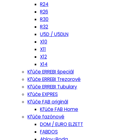
R24
R26
R30
R32
U5D / U5DLN
X10
X11
X12
X14
Kľúče ERREBI špeciál
Kľúče ERREBI Trezorové
Kľúče ERREBI Tubulary
Kľúče EXPRES
Kľúče FAB originál
Kľúče FAB Home
Kľúče fazónové
DOM / EURO ELZETT
FABDOS
Abloy-Boda