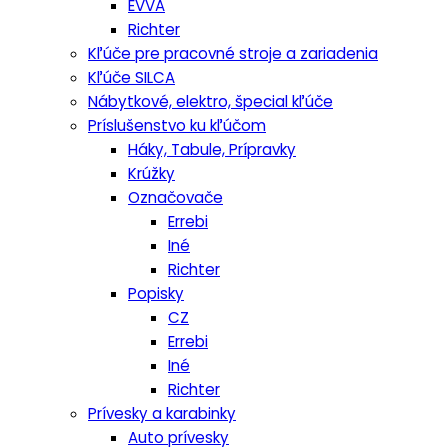
EVVA
Richter
Kľúče pre pracovné stroje a zariadenia
Kľúče SILCA
Nábytkové, elektro, špecial kľúče
Príslušenstvo ku kľúčom
Háky, Tabule, Prípravky
Krúžky
Označovače
Errebi
Iné
Richter
Popisky
CZ
Errebi
Iné
Richter
Prívesky a karabinky
Auto prívesky