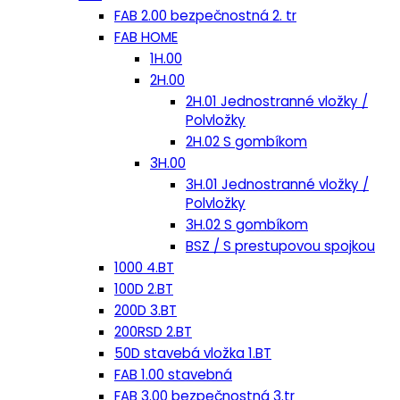
FAB 2.00 bezpečnostná 2. tr
FAB HOME
1H.00
2H.00
2H.01 Jednostranné vložky /
Polvložky
2H.02 S gombíkom
3H.00
3H.01 Jednostranné vložky /
Polvložky
3H.02 S gombíkom
BSZ / S prestupovou spojkou
1000 4.BT
100D 2.BT
200D 3.BT
200RSD 2.BT
50D stavebá vložka 1.BT
FAB 1.00 stavebná
FAB 3.00 bezpečnostná 3.tr