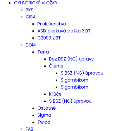
CYLINDRICKÉ VLOŽKY
BKS
CISA
Príslušenstvo
ASIX dierkavá vložka 3.BT
C2000 2.BT
DOM
Terra
Bez BSZ (NG) úpravy
Čierne
S BSZ (NG) úpravou
S gombíkom
S gombíkom
Kľúče
S BSZ (NG) úpravou
Ostatné
Sigma
Twido
FAB