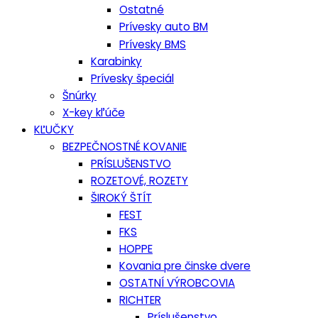
Ostatné
Prívesky auto BM
Prívesky BMS
Karabinky
Prívesky špeciál
Šnúrky
X-key kľúče
KĽUČKY
BEZPEČNOSTNÉ KOVANIE
PRÍSLUŠENSTVO
ROZETOVÉ, ROZETY
ŠIROKÝ ŠTÍT
FEST
FKS
HOPPE
Kovania pre činske dvere
OSTATNÍ VÝROBCOVIA
RICHTER
Príslušenstvo