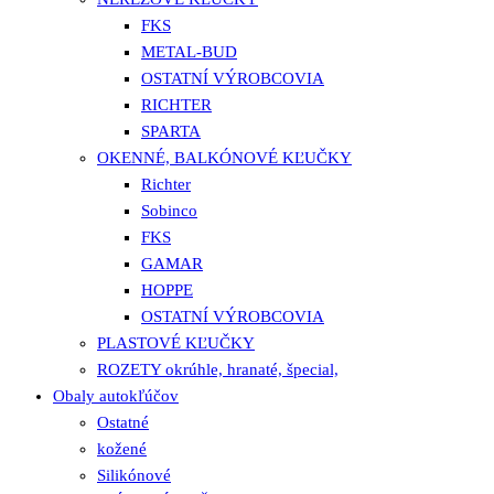
FKS
METAL-BUD
OSTATNÍ VÝROBCOVIA
RICHTER
SPARTA
OKENNÉ, BALKÓNOVÉ KĽUČKY
Richter
Sobinco
FKS
GAMAR
HOPPE
OSTATNÍ VÝROBCOVIA
PLASTOVÉ KĽUČKY
ROZETY okrúhle, hranaté, špecial,
Obaly autokľúčov
Ostatné
kožené
Silikónové