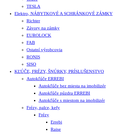
TESLA
Elektro, NÁBYTKOVÉ A SCHRÁNKOVÉ ZÁMKY
Richter
Závory na zámky
EUROLOCK
FAB
Ostatní výrobcovia
RONIS
SISO
KĽÚČE, FRÉZY, ŠNÚRKY, PRÍSLUŠENSTVO
Autokľúče ERREBI
Autokľúče bez miesta na imobilizér
Autokľúče púzdra ERREBI
Autokľúče s miestom na imobilizér
Frézy, palce, kefy
Frézy
Errebi
Raise