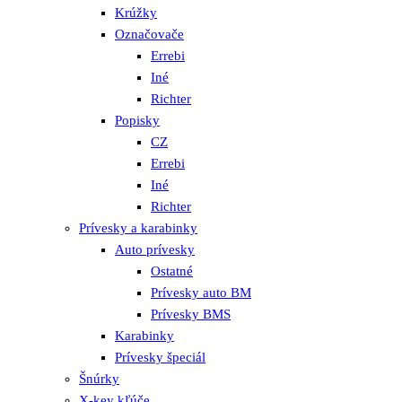
Krúžky
Označovače
Errebi
Iné
Richter
Popisky
CZ
Errebi
Iné
Richter
Prívesky a karabinky
Auto prívesky
Ostatné
Prívesky auto BM
Prívesky BMS
Karabinky
Prívesky špeciál
Šnúrky
X-key kľúče