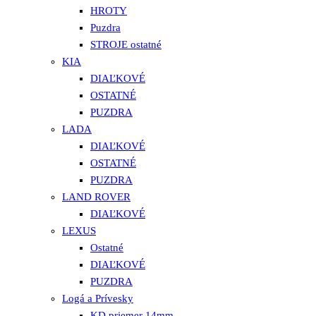
HROTY
Puzdra
STROJE ostatné
KIA
DIAĽKOVÉ
OSTATNÉ
PUZDRA
LADA
DIAĽKOVÉ
OSTATNÉ
PUZDRA
LAND ROVER
DIAĽKOVÉ
LEXUS
Ostatné
DIAĽKOVÉ
PUZDRA
Logá a Prívesky
KD priemer 14mm