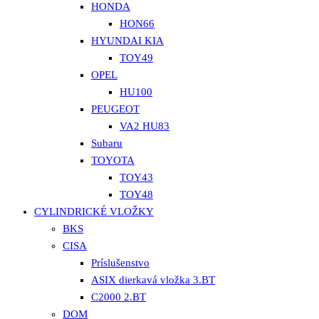
HONDA
HON66
HYUNDAI KIA
TOY49
OPEL
HU100
PEUGEOT
VA2 HU83
Subaru
TOYOTA
TOY43
TOY48
CYLINDRICKÉ VLOŽKY
BKS
CISA
Príslušenstvo
ASIX dierkavá vložka 3.BT
C2000 2.BT
DOM