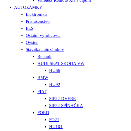
Wireless Remote XN s čipom
AUTOZÁMKY
Elektronika
Príslušenstvo
ELS
Ostatní výrobcovia
Oyster
Stavítka autozámkov
Renault
AUDI SEAT SKODA VW
HU66
BMW
HU92
FIAT
SIP22 DVERE
SIP22 SPÍNAČKA
FORD
FO21
HU101