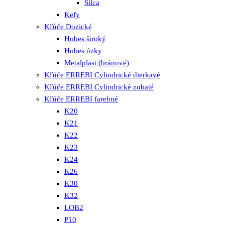
Silca
Kefy
Kľúče Dozické
Hobes široký
Hobes úzky
Metalplast (bránové)
Kľúče ERREBI Cylindrické dierkavé
Kľúče ERREBI Cylindrické zubaté
Kľúče ERREBI farebné
K20
K21
K22
K23
K24
K26
K30
K32
LOB2
P10