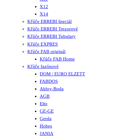
X12
X14
Kľúče ERREBI špeciál
Kľúče ERREBI Trezorové
Kľúče ERREBI Tubulary
Kľúče EXPRES
Kľúče FAB originál
Kľúče FAB Home
Kľúče fazónové
DOM / EURO ELZETT
FABDOS
Abloy-Boda
AGB
Elto
GE-GE
Gerda
Hobes
JANIA