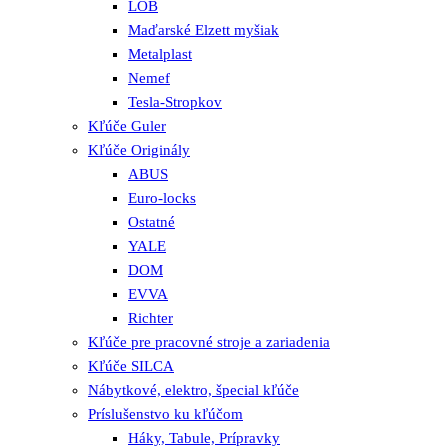
LOB
Maďarské Elzett myšiak
Metalplast
Nemef
Tesla-Stropkov
Kľúče Guler
Kľúče Originály
ABUS
Euro-locks
Ostatné
YALE
DOM
EVVA
Richter
Kľúče pre pracovné stroje a zariadenia
Kľúče SILCA
Nábytkové, elektro, špecial kľúče
Príslušenstvo ku kľúčom
Háky, Tabule, Prípravky