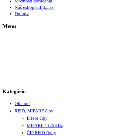
Možnosti doručenia
Náš eshop sufliky.sk
Domov
Menu
Kategórie
Obchod
RFID, MIFARE čipy
Errebi čipy
MIFARE / 125KHz
ČIP RFID fixný