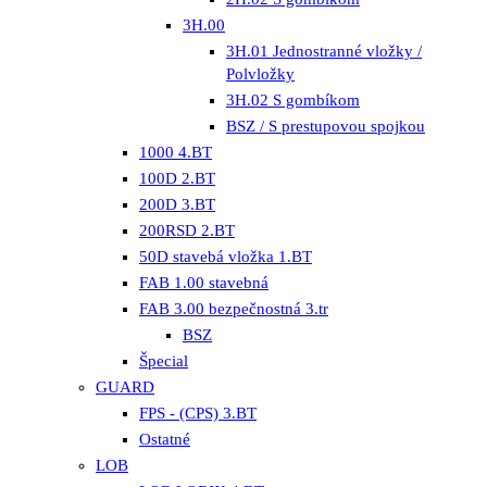
3H.00
3H.01 Jednostranné vložky /
Polvložky
3H.02 S gombíkom
BSZ / S prestupovou spojkou
1000 4.BT
100D 2.BT
200D 3.BT
200RSD 2.BT
50D stavebá vložka 1.BT
FAB 1.00 stavebná
FAB 3.00 bezpečnostná 3.tr
BSZ
Špecial
GUARD
FPS - (CPS) 3.BT
Ostatné
LOB