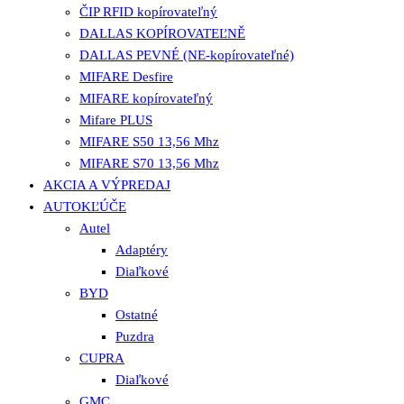
ČIP RFID kopírovateľný
DALLAS KOPÍROVATEĽNĚ
DALLAS PEVNÉ (NE-kopírovateľné)
MIFARE Desfire
MIFARE kopírovateľný
Mifare PLUS
MIFARE S50 13,56 Mhz
MIFARE S70 13,56 Mhz
AKCIA A VÝPREDAJ
AUTOKĽÚČE
Autel
Adaptéry
Diaľkové
BYD
Ostatné
Puzdra
CUPRA
Diaľkové
GMC