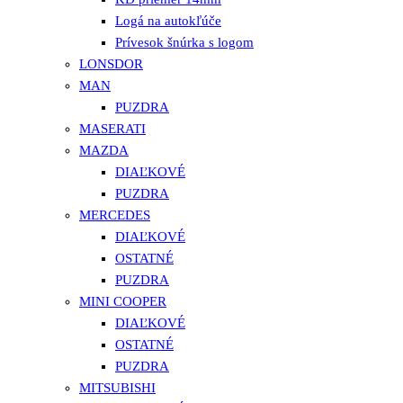
Logá na autokľúče
Prívesok šnúrka s logom
LONSDOR
MAN
PUZDRA
MASERATI
MAZDA
DIAĽKOVÉ
PUZDRA
MERCEDES
DIAĽKOVÉ
OSTATNÉ
PUZDRA
MINI COOPER
DIAĽKOVÉ
OSTATNÉ
PUZDRA
MITSUBISHI