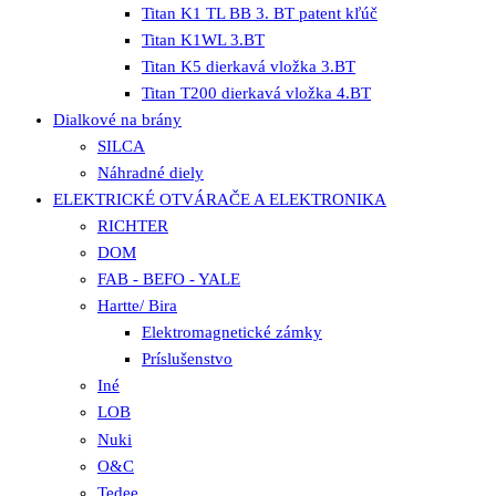
Titan K1 TL BB 3. BT patent kľúč
Titan K1WL 3.BT
Titan K5 dierkavá vložka 3.BT
Titan T200 dierkavá vložka 4.BT
Dialkové na brány
SILCA
Náhradné diely
ELEKTRICKÉ OTVÁRAČE A ELEKTRONIKA
RICHTER
DOM
FAB - BEFO - YALE
Hartte/ Bira
Elektromagnetické zámky
Príslušenstvo
Iné
LOB
Nuki
O&C
Tedee