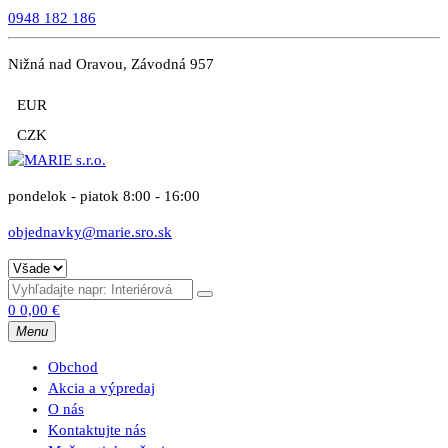
0948 182 186
Nižná nad Oravou, Závodná 957
EUR
CZK
pondelok - piatok 8:00 - 16:00
objednavky@marie.sro.sk
0
0,00
€
Menu
Obchod
Akcia a výpredaj
O nás
Kontaktujte nás