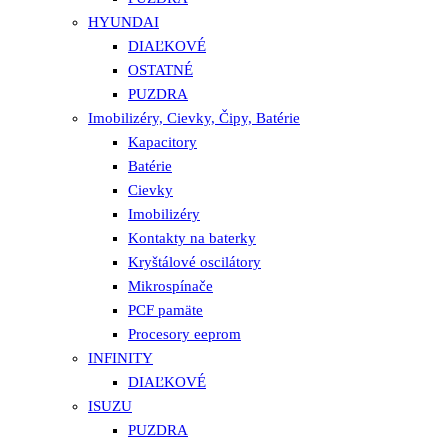
HYUNDAI
DIAĽKOVÉ
OSTATNÉ
PUZDRA
Imobilizéry, Cievky, Čipy, Batérie
Kapacitory
Batérie
Cievky
Imobilizéry
Kontakty na baterky
Kryštálové oscilátory
Mikrospínače
PCF pamäte
Procesory eeprom
INFINITY
DIAĽKOVÉ
ISUZU
PUZDRA