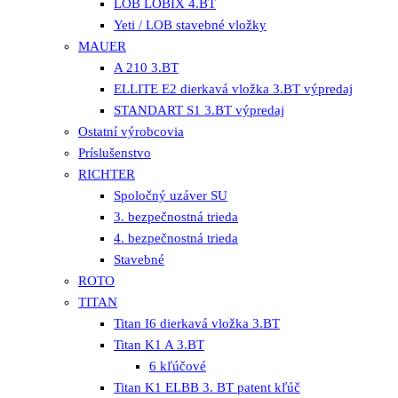
LOB LOBIX 4.BT
Yeti / LOB stavebné vložky
MAUER
A 210 3.BT
ELLITE E2 dierkavá vložka 3.BT výpredaj
STANDART S1 3.BT výpredaj
Ostatní výrobcovia
Príslušenstvo
RICHTER
Spoločný uzáver SU
3. bezpečnostná trieda
4. bezpečnostná trieda
Stavebné
ROTO
TITAN
Titan I6 dierkavá vložka 3.BT
Titan K1 A 3.BT
6 kľúčové
Titan K1 ELBB 3. BT patent kľúč