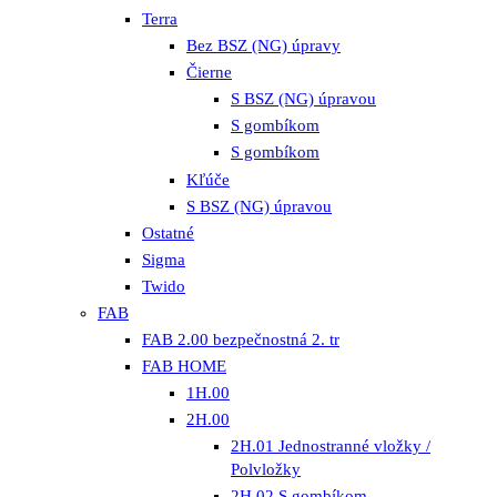
Terra
Bez BSZ (NG) úpravy
Čierne
S BSZ (NG) úpravou
S gombíkom
S gombíkom
Kľúče
S BSZ (NG) úpravou
Ostatné
Sigma
Twido
FAB
FAB 2.00 bezpečnostná 2. tr
FAB HOME
1H.00
2H.00
2H.01 Jednostranné vložky /
Polvložky
2H.02 S gombíkom