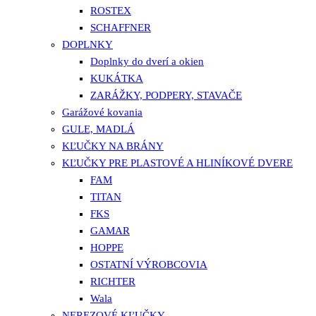
ROSTEX
SCHAFFNER
DOPLNKY
Doplnky do dverí a okien
KUKÁTKA
ZARÁŽKY, PODPERY, STAVAČE
Garážové kovania
GULE, MADLÁ
KĽUČKY NA BRÁNY
KĽUČKY PRE PLASTOVÉ A HLINÍKOVÉ DVERE
FAM
TITAN
FKS
GAMAR
HOPPE
OSTATNÍ VÝROBCOVIA
RICHTER
Wala
NEREZOVÉ KĽUČKY