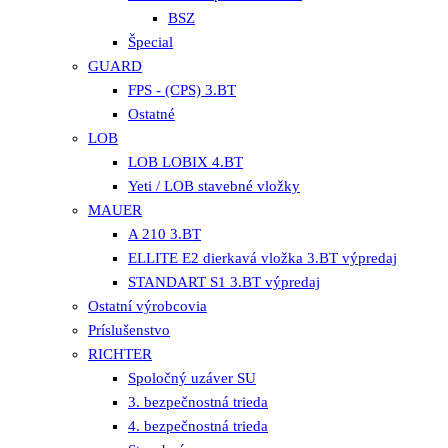
BSZ
Špecial
GUARD
FPS - (CPS) 3.BT
Ostatné
LOB
LOB LOBIX 4.BT
Yeti / LOB stavebné vložky
MAUER
A 210 3.BT
ELLITE E2 dierkavá vložka 3.BT výpredaj
STANDART S1 3.BT výpredaj
Ostatní výrobcovia
Príslušenstvo
RICHTER
Spoločný uzáver SU
3. bezpečnostná trieda
4. bezpečnostná trieda