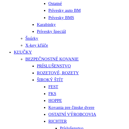
Ostatné
Prívesky auto BM
Prívesky BMS
Karabinky
Prívesky špeciál
Šnúrky
X-key kľúče
KĽUČKY
BEZPEČNOSTNÉ KOVANIE
PRÍSLUŠENSTVO
ROZETOVÉ, ROZETY
ŠIROKÝ ŠTÍT
FEST
FKS
HOPPE
Kovania pre činske dvere
OSTATNÍ VÝROBCOVIA
RICHTER
Príslušenstvo