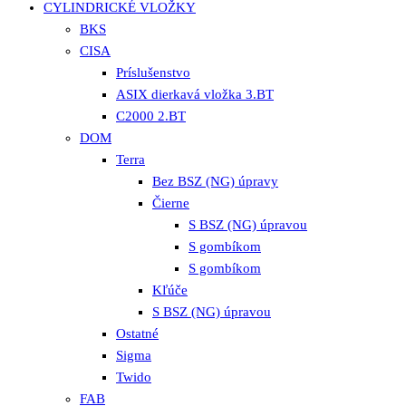
CYLINDRICKÉ VLOŽKY
BKS
CISA
Príslušenstvo
ASIX dierkavá vložka 3.BT
C2000 2.BT
DOM
Terra
Bez BSZ (NG) úpravy
Čierne
S BSZ (NG) úpravou
S gombíkom
S gombíkom
Kľúče
S BSZ (NG) úpravou
Ostatné
Sigma
Twido
FAB