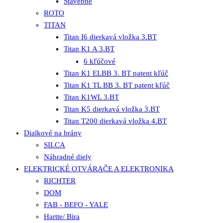
Stavebné
ROTO
TITAN
Titan I6 dierkavá vložka 3.BT
Titan K1 A 3.BT
6 kľúčové
Titan K1 ELBB 3. BT patent kľúč
Titan K1 TL BB 3. BT patent kľúč
Titan K1WL 3.BT
Titan K5 dierkavá vložka 3.BT
Titan T200 dierkavá vložka 4.BT
Dialkové na brány
SILCA
Náhradné diely
ELEKTRICKÉ OTVÁRAČE A ELEKTRONIKA
RICHTER
DOM
FAB - BEFO - YALE
Hartte/ Bira