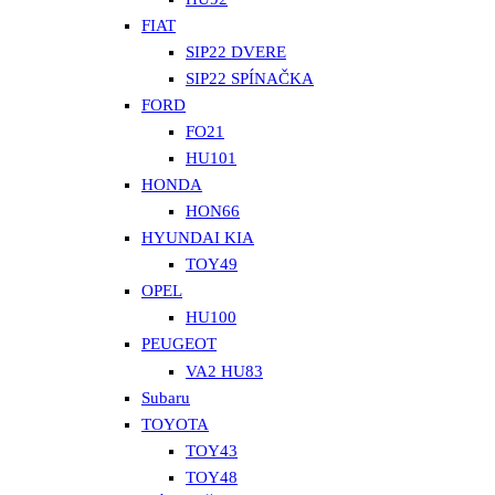
FIAT
SIP22 DVERE
SIP22 SPÍNAČKA
FORD
FO21
HU101
HONDA
HON66
HYUNDAI KIA
TOY49
OPEL
HU100
PEUGEOT
VA2 HU83
Subaru
TOYOTA
TOY43
TOY48