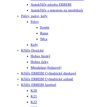
Autokľúče púzdra ERREBI
Autokľúče s miestom na imobilizér
Frézy, palce, kefy
Frézy
Errebi
Raise
Silca
Kefy
Kľúče Dozické
Hobes široký
Hobes úzky
Metalplast (bránové)
Kľúče ERREBI Cylindrické dierkavé
Kľúče ERREBI Cylindrické zubaté
Kľúče ERREBI farebné
K20
K21
K22