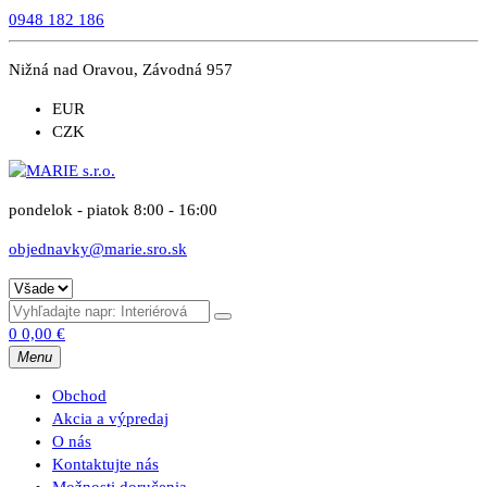
0948 182 186
Nižná nad Oravou, Závodná 957
EUR
CZK
pondelok - piatok 8:00 - 16:00
objednavky@marie.sro.sk
0
0,00
€
Menu
Obchod
Akcia a výpredaj
O nás
Kontaktujte nás