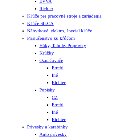
EVVA
Richter
Kľúče pre pracovné stroje a zariadenia
Kľúče SILCA
Nábytkové, elektro, špecial kľúče
Príslušenstvo ku kľúčom
Háky, Tabule, Prípravky
Krúžky
Označovače
Errebi
Iné
Richter
Popisky
CZ
Errebi
Iné
Richter
Prívesky a karabinky
Auto prívesky