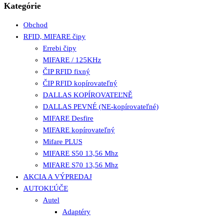
Kategórie
Obchod
RFID, MIFARE čipy
Errebi čipy
MIFARE / 125KHz
ČIP RFID fixný
ČIP RFID kopírovateľný
DALLAS KOPÍROVATEĽNĚ
DALLAS PEVNÉ (NE-kopírovateľné)
MIFARE Desfire
MIFARE kopírovateľný
Mifare PLUS
MIFARE S50 13,56 Mhz
MIFARE S70 13,56 Mhz
AKCIA A VÝPREDAJ
AUTOKĽÚČE
Autel
Adaptéry