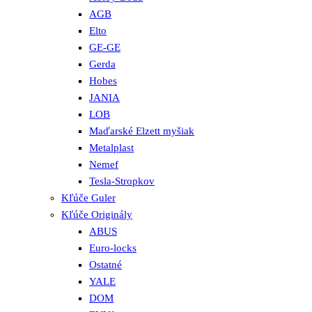
AGB
Elto
GE-GE
Gerda
Hobes
JANIA
LOB
Maďarské Elzett myšiak
Metalplast
Nemef
Tesla-Stropkov
Kľúče Guler
Kľúče Originály
ABUS
Euro-locks
Ostatné
YALE
DOM