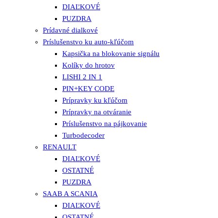
DIAĽKOVÉ
PUZDRA
Prídavné dialkové
Príslušenstvo ku auto-kľúčom
Kapsička na blokovanie signálu
Kolíky do hrotov
LISHI 2 IN 1
PIN+KEY CODE
Prípravky ku kľúčom
Prípravky na otváranie
Príslušenstvo na pájkovanie
Turbodecoder
RENAULT
DIAĽKOVÉ
OSTATNÉ
PUZDRA
SAAB A SCANIA
DIAĽKOVÉ
OSTATNÉ