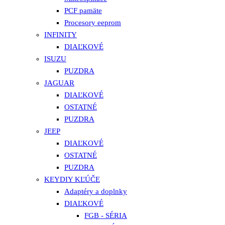
PCF pamäte
Procesory eeprom
INFINITY
DIAĽKOVÉ
ISUZU
PUZDRA
JAGUAR
DIAĽKOVÉ
OSTATNÉ
PUZDRA
JEEP
DIAĽKOVÉ
OSTATNÉ
PUZDRA
KEYDIY KĽÚČE
Adaptéry a doplnky
DIAĽKOVÉ
FGB - SÉRIA