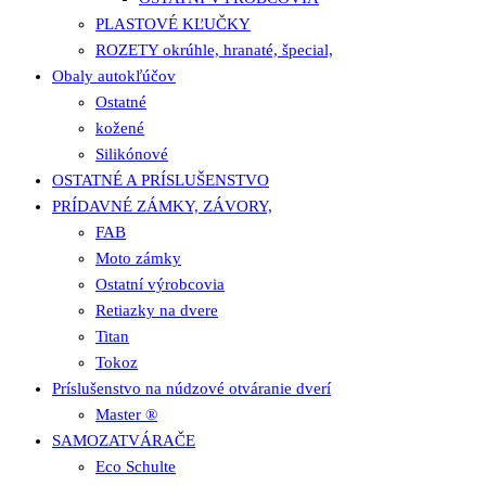
PLASTOVÉ KĽUČKY
ROZETY okrúhle, hranaté, špecial,
Obaly autokľúčov
Ostatné
kožené
Silikónové
OSTATNÉ A PRÍSLUŠENSTVO
PRÍDAVNÉ ZÁMKY, ZÁVORY,
FAB
Moto zámky
Ostatní výrobcovia
Retiazky na dvere
Titan
Tokoz
Príslušenstvo na núdzové otváranie dverí
Master ®
SAMOZATVÁRAČE
Eco Schulte