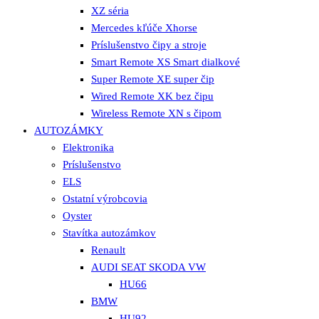
XZ séria
Mercedes kľúče Xhorse
Príslušenstvo čipy a stroje
Smart Remote XS Smart dialkové
Super Remote XE super čip
Wired Remote XK bez čipu
Wireless Remote XN s čipom
AUTOZÁMKY
Elektronika
Príslušenstvo
ELS
Ostatní výrobcovia
Oyster
Stavítka autozámkov
Renault
AUDI SEAT SKODA VW
HU66
BMW
HU92