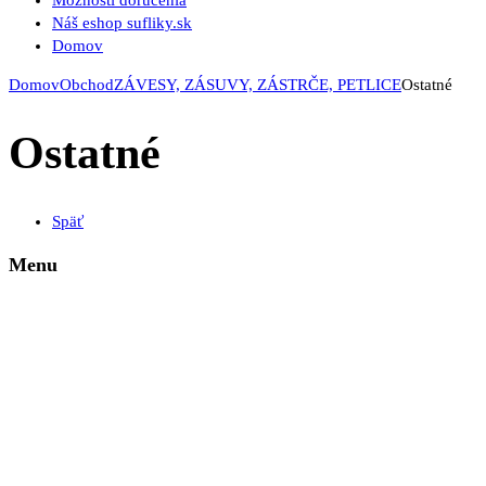
Možnosti doručenia
Náš eshop sufliky.sk
Domov
Domov
Obchod
ZÁVESY, ZÁSUVY, ZÁSTRČE, PETLICE
Ostatné
Ostatné
Späť
Menu