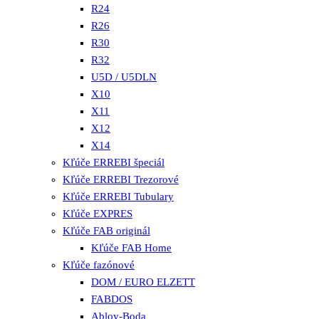
R24
R26
R30
R32
U5D / U5DLN
X10
X11
X12
X14
Kľúče ERREBI špeciál
Kľúče ERREBI Trezorové
Kľúče ERREBI Tubulary
Kľúče EXPRES
Kľúče FAB originál
Kľúče FAB Home
Kľúče fazónové
DOM / EURO ELZETT
FABDOS
Abloy-Boda