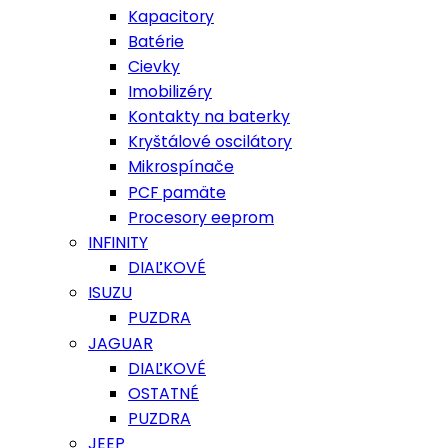
Kapacitory
Batérie
Cievky
Imobilizéry
Kontakty na baterky
Kryštálové oscilátory
Mikrospínače
PCF pamäte
Procesory eeprom
INFINITY
DIAĽKOVÉ
ISUZU
PUZDRA
JAGUAR
DIAĽKOVÉ
OSTATNÉ
PUZDRA
JEEP