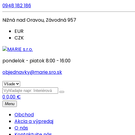
0948 182 186
Nižná nad Oravou, Závodná 957
EUR
CZK
pondelok - piatok 8:00 - 16:00
objednavky@marie.sro.sk
0
0,00
€
Menu
Obchod
Akcia a výpredaj
O nás
Kontaktujte nás