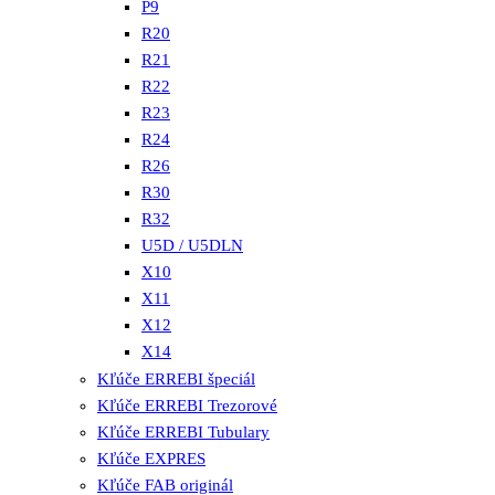
P9
R20
R21
R22
R23
R24
R26
R30
R32
U5D / U5DLN
X10
X11
X12
X14
Kľúče ERREBI špeciál
Kľúče ERREBI Trezorové
Kľúče ERREBI Tubulary
Kľúče EXPRES
Kľúče FAB originál