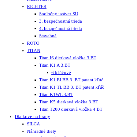
RICHTER
Spoločný uzáver SU
3. bezpečnostná trieda
4. bezpečnostná trieda
Stavebné
ROTO
TITAN
Titan I6 dierkavá vložka 3.BT
Titan K1 A 3.BT
6 kľúčové
Titan K1 ELBB 3. BT patent kľúč
Titan K1 TL BB 3. BT patent kľúč
Titan K1WL 3.BT
Titan K5 dierkavá vložka 3.BT
Titan T200 dierkavá vložka 4.BT
Dialkové na brány
SILCA
Náhradné diely