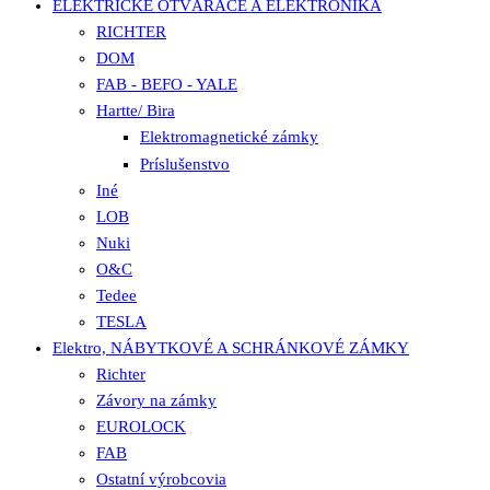
ELEKTRICKÉ OTVÁRAČE A ELEKTRONIKA
RICHTER
DOM
FAB - BEFO - YALE
Hartte/ Bira
Elektromagnetické zámky
Príslušenstvo
Iné
LOB
Nuki
O&C
Tedee
TESLA
Elektro, NÁBYTKOVÉ A SCHRÁNKOVÉ ZÁMKY
Richter
Závory na zámky
EUROLOCK
FAB
Ostatní výrobcovia