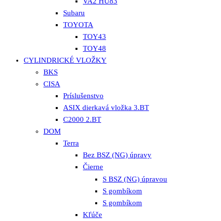
VA2 HU83
Subaru
TOYOTA
TOY43
TOY48
CYLINDRICKÉ VLOŽKY
BKS
CISA
Príslušenstvo
ASIX dierkavá vložka 3.BT
C2000 2.BT
DOM
Terra
Bez BSZ (NG) úpravy
Čierne
S BSZ (NG) úpravou
S gombíkom
S gombíkom
Kľúče