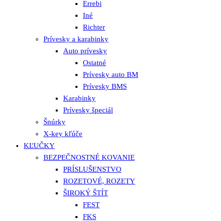
Errebi
Iné
Richter
Prívesky a karabinky
Auto prívesky
Ostatné
Prívesky auto BM
Prívesky BMS
Karabinky
Prívesky špeciál
Šnúrky
X-key kľúče
KĽUČKY
BEZPEČNOSTNÉ KOVANIE
PRÍSLUŠENSTVO
ROZETOVÉ, ROZETY
ŠIROKÝ ŠTÍT
FEST
FKS