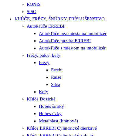
RONIS
SISO
KĽÚČE, FRÉZY, ŠNÚRKY, PRÍSLUŠENSTVO
Autokľúče ERREBI
Autokľúče bez miesta na imobilizér
Autokľúče púzdra ERREBI
Autokľúče s miestom na imobilizér
Frézy, palce, kefy
Frézy
Errebi
Raise
Silca
Kefy
Kľúče Dozické
Hobes široký
Hobes úzky
Metalplast (bránové)
Kľúče ERREBI Cylindrické dierkavé
Kľúče ERREBI Cylindrické zubaté