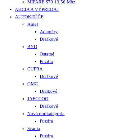
MIFARE S70 13,56 Mhz
AKCIA A VÝPREDAJ
AUTOKĽÚČE
Autel
Adaptéry
Diaľkové
BYD
Ostatné
Puzdra
CUPRA
Diaľkové
GMC
Dialkové
JAECCOO
Diaľkové
Nová podkategória
Puzdra
Scania
Puzdra