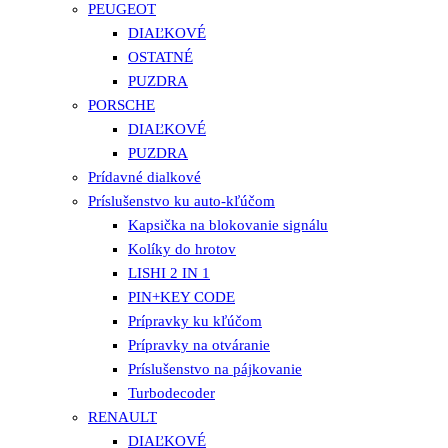
PEUGEOT
DIAĽKOVÉ
OSTATNÉ
PUZDRA
PORSCHE
DIAĽKOVÉ
PUZDRA
Prídavné dialkové
Príslušenstvo ku auto-kľúčom
Kapsička na blokovanie signálu
Kolíky do hrotov
LISHI 2 IN 1
PIN+KEY CODE
Prípravky ku kľúčom
Prípravky na otváranie
Príslušenstvo na pájkovanie
Turbodecoder
RENAULT
DIAĽKOVÉ