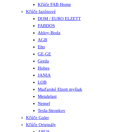
Kľúče FAB Home
Kľúče fazónové
DOM / EURO ELZETT
FABDOS
Abloy-Boda
AGB
Elto
GE-GE
Gerda
Hobes
JANIA
LOB
Maďarské Elzett myšiak
Metalplast
Nemef
Tesla-Stropkov
Kľúče Guler
Kľúče Originály
ABUS