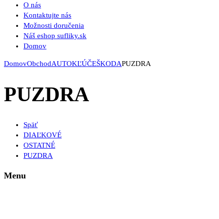
O nás
Kontaktujte nás
Možnosti doručenia
Náš eshop sufliky.sk
Domov
Domov
Obchod
AUTOKĽÚČE
ŠKODA
PUZDRA
PUZDRA
Späť
DIAĽKOVÉ
OSTATNÉ
PUZDRA
Menu