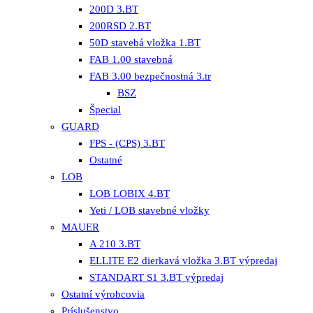
200D 3.BT
200RSD 2.BT
50D stavebá vložka 1.BT
FAB 1.00 stavebná
FAB 3.00 bezpečnostná 3.tr
BSZ
Špecial
GUARD
FPS - (CPS) 3.BT
Ostatné
LOB
LOB LOBIX 4.BT
Yeti / LOB stavebné vložky
MAUER
A 210 3.BT
ELLITE E2 dierkavá vložka 3.BT výpredaj
STANDART S1 3.BT výpredaj
Ostatní výrobcovia
Príslušenstvo