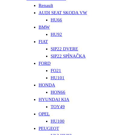
Renault
AUDI SEAT SKODA VW
HU66
BMW
HU92
FIAT
SIP22 DVERE
SIP22 SPÍNAČKA
FORD
FO21
HU101
HONDA
HON66
HYUNDAI KIA
TOY49
OPEL
HU100
PEUGEOT