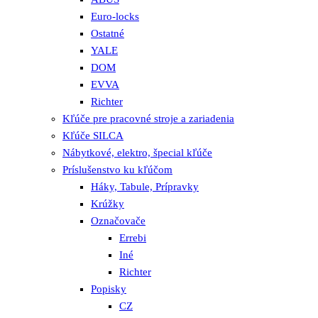
Euro-locks
Ostatné
YALE
DOM
EVVA
Richter
Kľúče pre pracovné stroje a zariadenia
Kľúče SILCA
Nábytkové, elektro, špecial kľúče
Príslušenstvo ku kľúčom
Háky, Tabule, Prípravky
Krúžky
Označovače
Errebi
Iné
Richter
Popisky
CZ