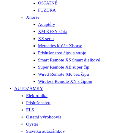
OSTATNÉ
PUZDRA
Xhorse
Adaptéry
XM KESY séria
XZ séria
Mercedes kľúče Xhorse
Príslušenstvo čipy a stroje
Smart Remote XS Smart dialkové
Super Remote XE super čip
Wired Remote XK bez čipu
Wireless Remote XN s čipom
AUTOZÁMKY
Elektronika
Príslušenstvo
ELS
Ostatní výrobcovia
Oyster
Stavítka autozámkov