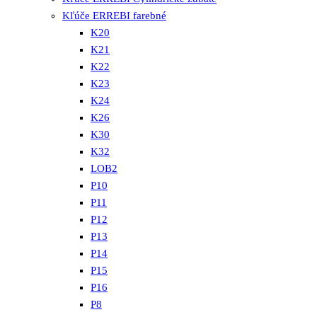
Kľúče ERREBI farebné
K20
K21
K22
K23
K24
K26
K30
K32
LOB2
P10
P11
P12
P13
P14
P15
P16
P8