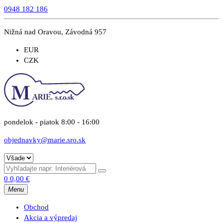
0948 182 186
Nižná nad Oravou, Závodná 957
EUR
CZK
pondelok - piatok 8:00 - 16:00
objednavky@marie.sro.sk
0
0,00
€
Menu
Obchod
Akcia a výpredaj