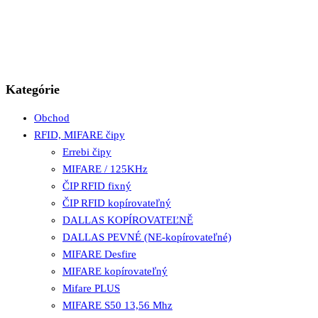
Kategórie
Obchod
RFID, MIFARE čipy
Errebi čipy
MIFARE / 125KHz
ČIP RFID fixný
ČIP RFID kopírovateľný
DALLAS KOPÍROVATEĽNĚ
DALLAS PEVNÉ (NE-kopírovateľné)
MIFARE Desfire
MIFARE kopírovateľný
Mifare PLUS
MIFARE S50 13,56 Mhz