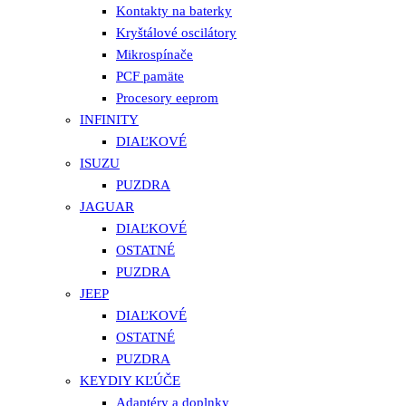
Kontakty na baterky
Kryštálové oscilátory
Mikrospínače
PCF pamäte
Procesory eeprom
INFINITY
DIAĽKOVÉ
ISUZU
PUZDRA
JAGUAR
DIAĽKOVÉ
OSTATNÉ
PUZDRA
JEEP
DIAĽKOVÉ
OSTATNÉ
PUZDRA
KEYDIY KĽÚČE
Adaptéry a doplnky