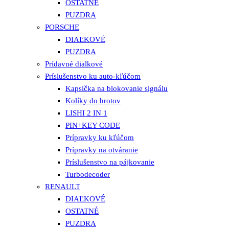
OSTATNÉ
PUZDRA
PORSCHE
DIAĽKOVÉ
PUZDRA
Prídavné dialkové
Príslušenstvo ku auto-kľúčom
Kapsička na blokovanie signálu
Kolíky do hrotov
LISHI 2 IN 1
PIN+KEY CODE
Prípravky ku kľúčom
Prípravky na otváranie
Príslušenstvo na pájkovanie
Turbodecoder
RENAULT
DIAĽKOVÉ
OSTATNÉ
PUZDRA