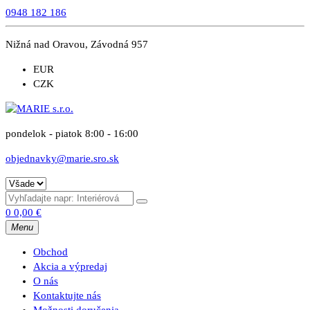
0948 182 186
Nižná nad Oravou, Závodná 957
EUR
CZK
pondelok - piatok 8:00 - 16:00
objednavky@marie.sro.sk
0
0,00
€
Menu
Obchod
Akcia a výpredaj
O nás
Kontaktujte nás