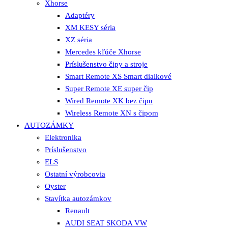
Xhorse
Adaptéry
XM KESY séria
XZ séria
Mercedes kľúče Xhorse
Príslušenstvo čipy a stroje
Smart Remote XS Smart dialkové
Super Remote XE super čip
Wired Remote XK bez čipu
Wireless Remote XN s čipom
AUTOZÁMKY
Elektronika
Príslušenstvo
ELS
Ostatní výrobcovia
Oyster
Stavítka autozámkov
Renault
AUDI SEAT SKODA VW