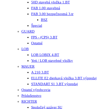
50D stavebá vložka 1.BT
FAB 1.00 stavebná
FAB 3.00 bezpečnostná 3.tr
BSZ
Špecial
GUARD
FPS - (CPS) 3.BT
Ostatné
LOB
LOB LOBIX 4.BT
Yeti / LOB stavebné vložky
MAUER
A 210 3.BT
ELLITE E2 dierkavá vložka 3.BT výpredaj
STANDART S1 3.BT výpredaj
Ostatní výrobcovia
Príslušenstvo
RICHTER
Spoločný uzáver SU