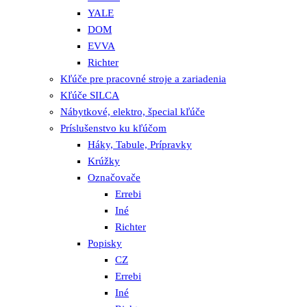
YALE
DOM
EVVA
Richter
Kľúče pre pracovné stroje a zariadenia
Kľúče SILCA
Nábytkové, elektro, špecial kľúče
Príslušenstvo ku kľúčom
Háky, Tabule, Prípravky
Krúžky
Označovače
Errebi
Iné
Richter
Popisky
CZ
Errebi
Iné