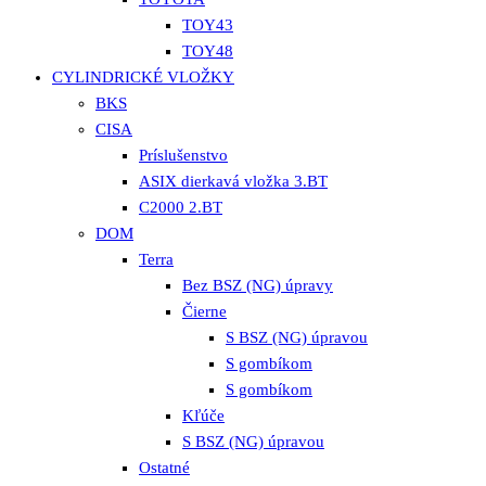
TOY43
TOY48
CYLINDRICKÉ VLOŽKY
BKS
CISA
Príslušenstvo
ASIX dierkavá vložka 3.BT
C2000 2.BT
DOM
Terra
Bez BSZ (NG) úpravy
Čierne
S BSZ (NG) úpravou
S gombíkom
S gombíkom
Kľúče
S BSZ (NG) úpravou
Ostatné