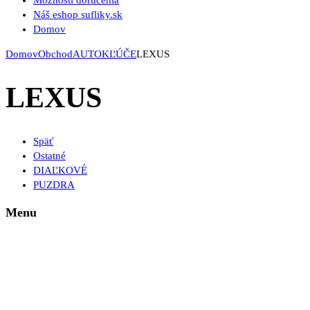
Možnosti doručenia
Náš eshop sufliky.sk
Domov
Domov
Obchod
AUTOKĽÚČE
LEXUS
LEXUS
Späť
Ostatné
DIAĽKOVÉ
PUZDRA
Menu