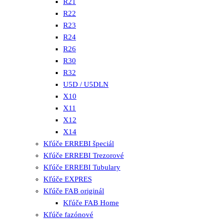
R21
R22
R23
R24
R26
R30
R32
U5D / U5DLN
X10
X11
X12
X14
Kľúče ERREBI špeciál
Kľúče ERREBI Trezorové
Kľúče ERREBI Tubulary
Kľúče EXPRES
Kľúče FAB originál
Kľúče FAB Home
Kľúče fazónové