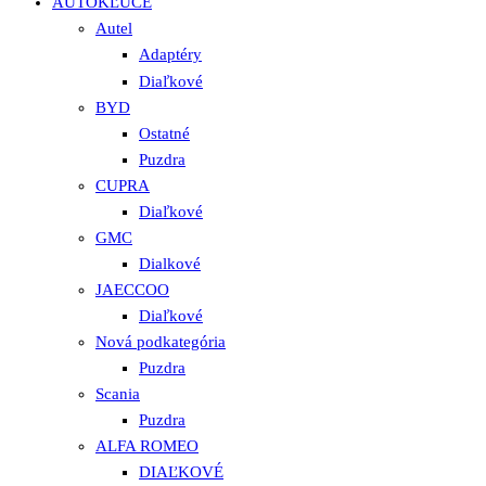
AUTOKĽÚČE
Autel
Adaptéry
Diaľkové
BYD
Ostatné
Puzdra
CUPRA
Diaľkové
GMC
Dialkové
JAECCOO
Diaľkové
Nová podkategória
Puzdra
Scania
Puzdra
ALFA ROMEO
DIAĽKOVÉ