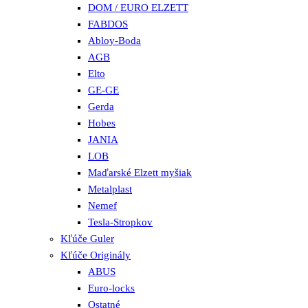
DOM / EURO ELZETT
FABDOS
Abloy-Boda
AGB
Elto
GE-GE
Gerda
Hobes
JANIA
LOB
Maďarské Elzett myšiak
Metalplast
Nemef
Tesla-Stropkov
Kľúče Guler
Kľúče Originály
ABUS
Euro-locks
Ostatné