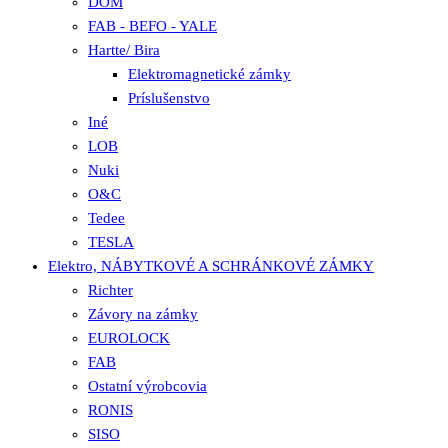
DOM
FAB - BEFO - YALE
Hartte/ Bira
Elektromagnetické zámky
Príslušenstvo
Iné
LOB
Nuki
O&C
Tedee
TESLA
Elektro, NÁBYTKOVÉ A SCHRÁNKOVÉ ZÁMKY
Richter
Závory na zámky
EUROLOCK
FAB
Ostatní výrobcovia
RONIS
SISO