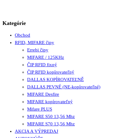
Kategórie
Obchod
RFID, MIFARE čipy
Errebi čipy
MIFARE / 125KHz
ČIP RFID fixný
ČIP RFID kopírovateľný
DALLAS KOPÍROVATEĽNĚ
DALLAS PEVNÉ (NE-kopírovateľné)
MIFARE Desfire
MIFARE kopírovateľný
Mifare PLUS
MIFARE S50 13,56 Mhz
MIFARE S70 13,56 Mhz
AKCIA A VÝPREDAJ