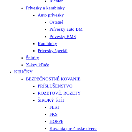
Richter
Prívesky a karabinky
Auto prívesky
Ostatné
Prívesky auto BM
Prívesky BMS
Karabinky
Prívesky špeciál
Šnúrky
X-key kľúče
KĽUČKY
BEZPEČNOSTNÉ KOVANIE
PRÍSLUŠENSTVO
ROZETOVÉ, ROZETY
ŠIROKÝ ŠTÍT
FEST
FKS
HOPPE
Kovania pre činske dvere