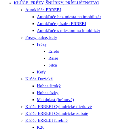
KĽÚČE, FRÉZY, ŠNÚRKY, PRÍSLUŠENSTVO
Autokľúče ERREBI
Autokľúče bez miesta na imobilizér
Autokľúče púzdra ERREBI
Autokľúče s miestom na imobilizér
Frézy, palce, kefy
Frézy
Errebi
Raise
Silca
Kefy
Kľúče Dozické
Hobes široký
Hobes úzky
Metalplast (bránové)
Kľúče ERREBI Cylindrické dierkavé
Kľúče ERREBI Cylindrické zubaté
Kľúče ERREBI farebné
K20