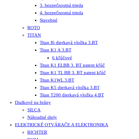
3. bezpečnostná trieda
4. bezpečnostná trieda
Stavebné
ROTO
TITAN
Titan I6 dierkavá vložka 3.BT
Titan K1 A 3.BT
6 kľúčové
Titan K1 ELBB 3. BT patent kľúč
Titan K1 TL BB 3. BT patent kľúč
Titan K1WL 3.BT
Titan K5 dierkavá vložka 3.BT
Titan T200 dierkavá vložka 4.BT
Dialkové na brány
SILCA
Náhradné diely
ELEKTRICKÉ OTVÁRAČE A ELEKTRONIKA
RICHTER