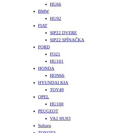
HU66
BMW
HU92
FIAT
SIP22 DVERE
SIP22 SPÍNAČKA
FORD
FO21
HU101
HONDA
HON66
HYUNDAI KIA
TOY49
OPEL
HU100
PEUGEOT
VA2 HU83
Subaru
TOYOTA