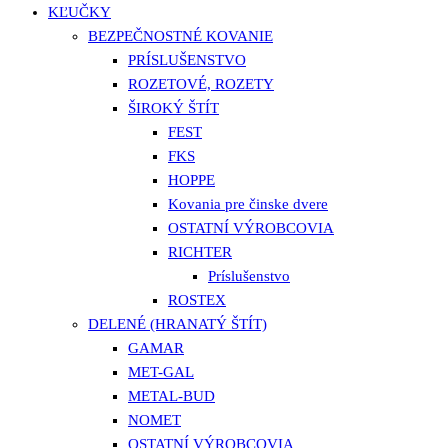
KĽUČKY
BEZPEČNOSTNÉ KOVANIE
PRÍSLUŠENSTVO
ROZETOVÉ, ROZETY
ŠIROKÝ ŠTÍT
FEST
FKS
HOPPE
Kovania pre činske dvere
OSTATNÍ VÝROBCOVIA
RICHTER
Príslušenstvo
ROSTEX
DELENÉ (HRANATÝ ŠTÍT)
GAMAR
MET-GAL
METAL-BUD
NOMET
OSTATNÍ VÝROBCOVIA