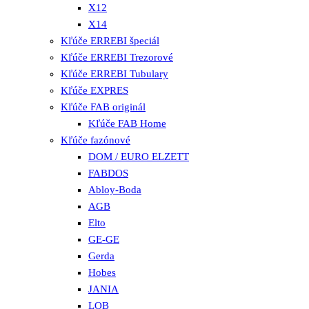
X12
X14
Kľúče ERREBI špeciál
Kľúče ERREBI Trezorové
Kľúče ERREBI Tubulary
Kľúče EXPRES
Kľúče FAB originál
Kľúče FAB Home
Kľúče fazónové
DOM / EURO ELZETT
FABDOS
Abloy-Boda
AGB
Elto
GE-GE
Gerda
Hobes
JANIA
LOB