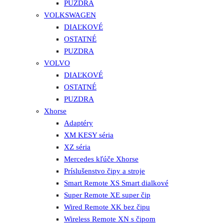
PUZDRA
VOLKSWAGEN
DIAĽKOVÉ
OSTATNÉ
PUZDRA
VOLVO
DIAĽKOVÉ
OSTATNÉ
PUZDRA
Xhorse
Adaptéry
XM KESY séria
XZ séria
Mercedes kľúče Xhorse
Príslušenstvo čipy a stroje
Smart Remote XS Smart dialkové
Super Remote XE super čip
Wired Remote XK bez čipu
Wireless Remote XN s čipom