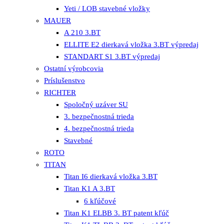
Yeti / LOB stavebné vložky
MAUER
A 210 3.BT
ELLITE E2 dierkavá vložka 3.BT výpredaj
STANDART S1 3.BT výpredaj
Ostatní výrobcovia
Príslušenstvo
RICHTER
Spoločný uzáver SU
3. bezpečnostná trieda
4. bezpečnostná trieda
Stavebné
ROTO
TITAN
Titan I6 dierkavá vložka 3.BT
Titan K1 A 3.BT
6 kľúčové
Titan K1 ELBB 3. BT patent kľúč