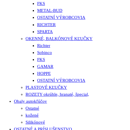
FKS
METAL-BUD
OSTATNÍ VÝROBCOVIA
RICHTER
SPARTA
OKENNÉ, BALKÓNOVÉ KĽUČKY
Richter
Sobinco
FKS
GAMAR
HOPPE
OSTATNÍ VÝROBCOVIA
PLASTOVÉ KĽUČKY
ROZETY okrúhle, hranaté, špecial,
Obaly autokľúčov
Ostatné
kožené
Silikónové
OSTATNÉ A PRÍSLUŠENSTVO