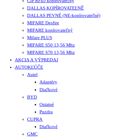
ČIP RFID kopírovateľný
DALLAS KOPÍROVATEĽNĚ
DALLAS PEVNÉ (NE-kopírovateľné)
MIFARE Desfire
MIFARE kopírovateľný
Mifare PLUS
MIFARE S50 13,56 Mhz
MIFARE S70 13,56 Mhz
AKCIA A VÝPREDAJ
AUTOKĽÚČE
Autel
Adaptéry
Diaľkové
BYD
Ostatné
Puzdra
CUPRA
Diaľkové
GMC