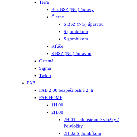
Terra
Bez BSZ (NG) úpravy
Čierne
S BSZ (NG) úpravou
S gombíkom
S gombíkom
Kľúče
S BSZ (NG) úpravou
Ostatné
Sigma
Twido
FAB
FAB 2.00 bezpečnostná 2. tr
FAB HOME
1H.00
2H.00
2H.01 Jednostranné vložky /
Polvložky
2H.02 S gombíkom