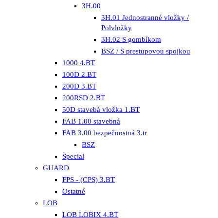
3H.00
3H.01 Jednostranné vložky /
Polvložky
3H.02 S gombíkom
BSZ / S prestupovou spojkou
1000 4.BT
100D 2.BT
200D 3.BT
200RSD 2.BT
50D stavebá vložka 1.BT
FAB 1.00 stavebná
FAB 3.00 bezpečnostná 3.tr
BSZ
Špecial
GUARD
FPS - (CPS) 3.BT
Ostatné
LOB
LOB LOBIX 4.BT