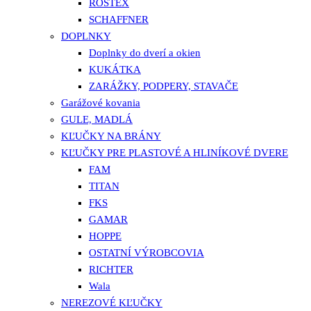
ROSTEX
SCHAFFNER
DOPLNKY
Doplnky do dverí a okien
KUKÁTKA
ZARÁŽKY, PODPERY, STAVAČE
Garážové kovania
GULE, MADLÁ
KĽUČKY NA BRÁNY
KĽUČKY PRE PLASTOVÉ A HLINÍKOVÉ DVERE
FAM
TITAN
FKS
GAMAR
HOPPE
OSTATNÍ VÝROBCOVIA
RICHTER
Wala
NEREZOVÉ KĽUČKY