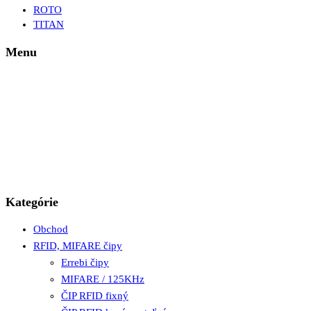
ROTO
TITAN
Menu
Kategórie
Obchod
RFID, MIFARE čipy
Errebi čipy
MIFARE / 125KHz
ČIP RFID fixný