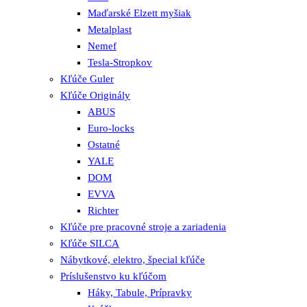
Maďarské Elzett myšiak
Metalplast
Nemef
Tesla-Stropkov
Kľúče Guler
Kľúče Originály
ABUS
Euro-locks
Ostatné
YALE
DOM
EVVA
Richter
Kľúče pre pracovné stroje a zariadenia
Kľúče SILCA
Nábytkové, elektro, špecial kľúče
Príslušenstvo ku kľúčom
Háky, Tabule, Prípravky