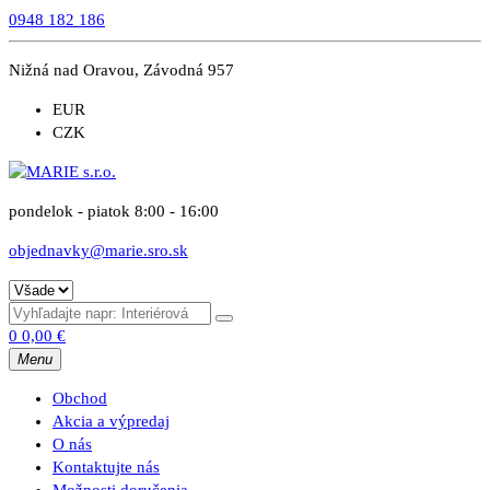
0948 182 186
Nižná nad Oravou, Závodná 957
EUR
CZK
pondelok - piatok 8:00 - 16:00
objednavky@marie.sro.sk
0
0,00
€
Menu
Obchod
Akcia a výpredaj
O nás
Kontaktujte nás