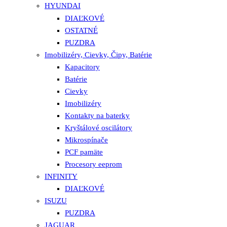
HYUNDAI
DIAĽKOVÉ
OSTATNÉ
PUZDRA
Imobilizéry, Cievky, Čipy, Batérie
Kapacitory
Batérie
Cievky
Imobilizéry
Kontakty na baterky
Kryštálové oscilátory
Mikrospínače
PCF pamäte
Procesory eeprom
INFINITY
DIAĽKOVÉ
ISUZU
PUZDRA
JAGUAR