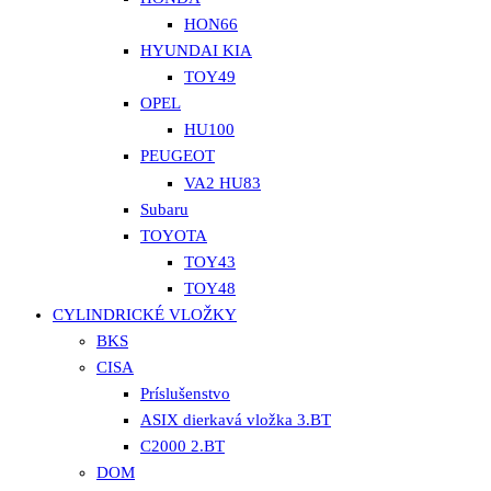
HON66
HYUNDAI KIA
TOY49
OPEL
HU100
PEUGEOT
VA2 HU83
Subaru
TOYOTA
TOY43
TOY48
CYLINDRICKÉ VLOŽKY
BKS
CISA
Príslušenstvo
ASIX dierkavá vložka 3.BT
C2000 2.BT
DOM