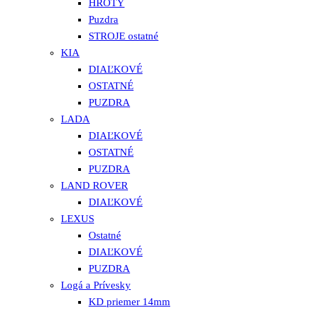
HROTY
Puzdra
STROJE ostatné
KIA
DIAĽKOVÉ
OSTATNÉ
PUZDRA
LADA
DIAĽKOVÉ
OSTATNÉ
PUZDRA
LAND ROVER
DIAĽKOVÉ
LEXUS
Ostatné
DIAĽKOVÉ
PUZDRA
Logá a Prívesky
KD priemer 14mm