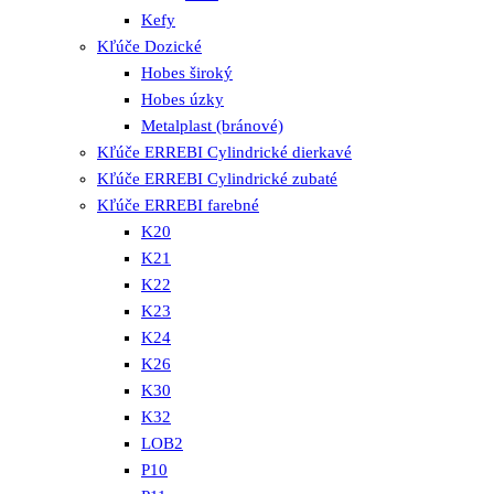
Kefy
Kľúče Dozické
Hobes široký
Hobes úzky
Metalplast (bránové)
Kľúče ERREBI Cylindrické dierkavé
Kľúče ERREBI Cylindrické zubaté
Kľúče ERREBI farebné
K20
K21
K22
K23
K24
K26
K30
K32
LOB2
P10