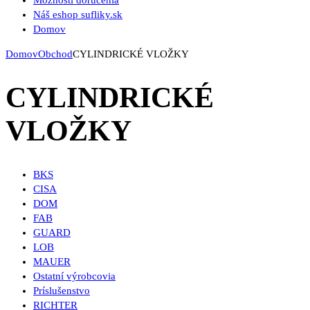
Možnosti doručenia
Náš eshop sufliky.sk
Domov
Domov
Obchod
CYLINDRICKÉ VLOŽKY
CYLINDRICKÉ
VLOŽKY
BKS
CISA
DOM
FAB
GUARD
LOB
MAUER
Ostatní výrobcovia
Príslušenstvo
RICHTER