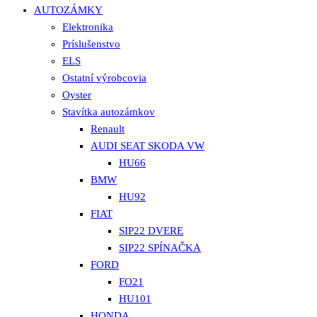
AUTOZÁMKY
Elektronika
Príslušenstvo
ELS
Ostatní výrobcovia
Oyster
Stavítka autozámkov
Renault
AUDI SEAT SKODA VW
HU66
BMW
HU92
FIAT
SIP22 DVERE
SIP22 SPÍNAČKA
FORD
FO21
HU101
HONDA