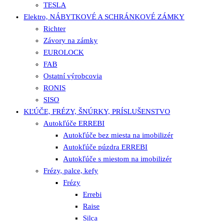
TESLA
Elektro, NÁBYTKOVÉ A SCHRÁNKOVÉ ZÁMKY
Richter
Závory na zámky
EUROLOCK
FAB
Ostatní výrobcovia
RONIS
SISO
KĽÚČE, FRÉZY, ŠNÚRKY, PRÍSLUŠENSTVO
Autokľúče ERREBI
Autokľúče bez miesta na imobilizér
Autokľúče púzdra ERREBI
Autokľúče s miestom na imobilizér
Frézy, palce, kefy
Frézy
Errebi
Raise
Silca