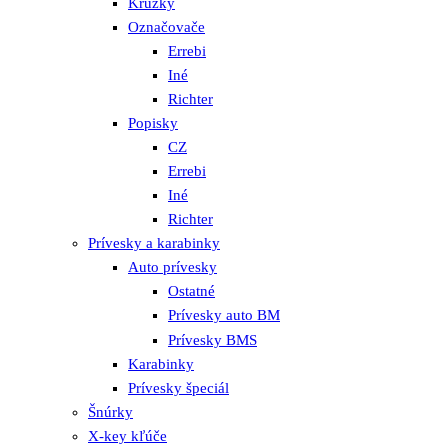
Krúžky
Označovače
Errebi
Iné
Richter
Popisky
CZ
Errebi
Iné
Richter
Prívesky a karabinky
Auto prívesky
Ostatné
Prívesky auto BM
Prívesky BMS
Karabinky
Prívesky špeciál
Šnúrky
X-key kľúče