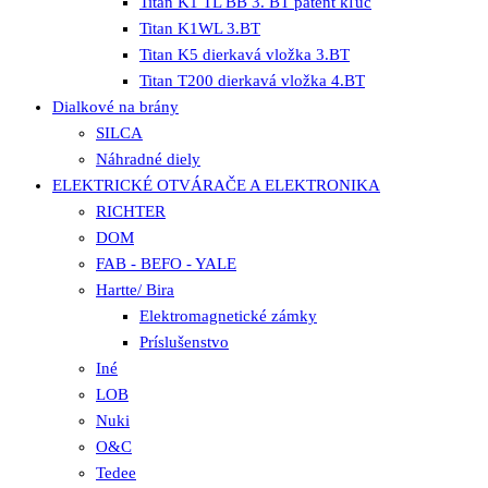
Titan K1 TL BB 3. BT patent kľúč
Titan K1WL 3.BT
Titan K5 dierkavá vložka 3.BT
Titan T200 dierkavá vložka 4.BT
Dialkové na brány
SILCA
Náhradné diely
ELEKTRICKÉ OTVÁRAČE A ELEKTRONIKA
RICHTER
DOM
FAB - BEFO - YALE
Hartte/ Bira
Elektromagnetické zámky
Príslušenstvo
Iné
LOB
Nuki
O&C
Tedee