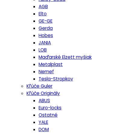
AGB
Elto
GE-GE
Gerda
Hobes
JANIA
LOB
Maďarské Elzett myšiak
Metalplast
Nemef
Tesla-Stropkov
Kľúče Guler
Kľúče Originály
ABUS
Euro-locks
Ostatné
YALE
DOM