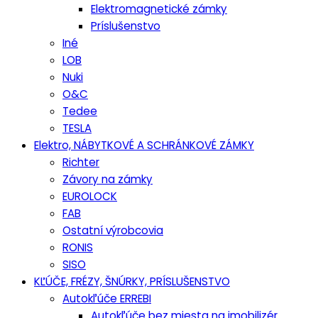
Elektromagnetické zámky
Príslušenstvo
Iné
LOB
Nuki
O&C
Tedee
TESLA
Elektro, NÁBYTKOVÉ A SCHRÁNKOVÉ ZÁMKY
Richter
Závory na zámky
EUROLOCK
FAB
Ostatní výrobcovia
RONIS
SISO
KĽÚČE, FRÉZY, ŠNÚRKY, PRÍSLUŠENSTVO
Autokľúče ERREBI
Autokľúče bez miesta na imobilizér