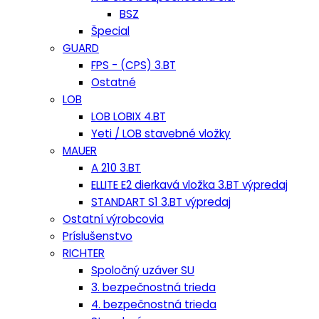
BSZ
Špecial
GUARD
FPS - (CPS) 3.BT
Ostatné
LOB
LOB LOBIX 4.BT
Yeti / LOB stavebné vložky
MAUER
A 210 3.BT
ELLITE E2 dierkavá vložka 3.BT výpredaj
STANDART S1 3.BT výpredaj
Ostatní výrobcovia
Príslušenstvo
RICHTER
Spoločný uzáver SU
3. bezpečnostná trieda
4. bezpečnostná trieda