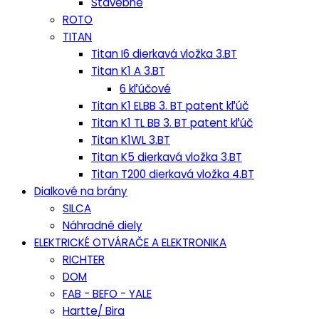
Stavebné
ROTO
TITAN
Titan I6 dierkavá vložka 3.BT
Titan K1 A 3.BT
6 kľúčové
Titan K1 ELBB 3. BT patent kľúč
Titan K1 TL BB 3. BT patent kľúč
Titan K1WL 3.BT
Titan K5 dierkavá vložka 3.BT
Titan T200 dierkavá vložka 4.BT
Dialkové na brány
SILCA
Náhradné diely
ELEKTRICKÉ OTVÁRAČE A ELEKTRONIKA
RICHTER
DOM
FAB - BEFO - YALE
Hartte/ Bira