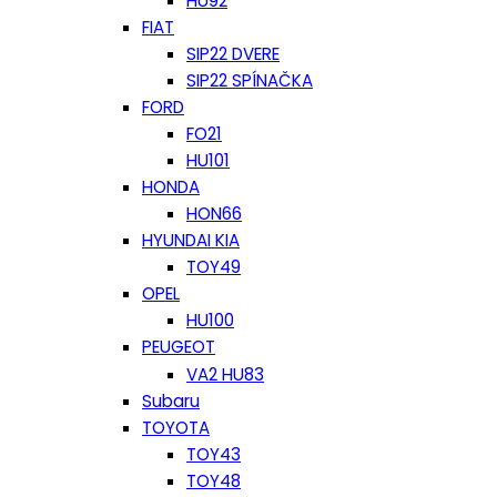
HU92
FIAT
SIP22 DVERE
SIP22 SPÍNAČKA
FORD
FO21
HU101
HONDA
HON66
HYUNDAI KIA
TOY49
OPEL
HU100
PEUGEOT
VA2 HU83
Subaru
TOYOTA
TOY43
TOY48