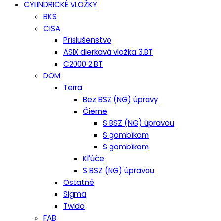
CYLINDRICKÉ VLOŽKY
BKS
CISA
Príslušenstvo
ASIX dierkavá vložka 3.BT
C2000 2.BT
DOM
Terra
Bez BSZ (NG) úpravy
Čierne
S BSZ (NG) úpravou
S gombíkom
S gombíkom
Kľúče
S BSZ (NG) úpravou
Ostatné
Sigma
Twido
FAB