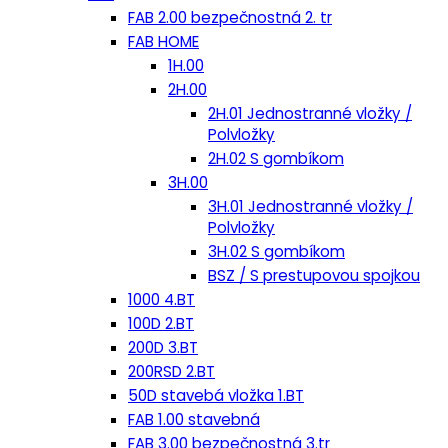
FAB 2.00 bezpečnostná 2. tr
FAB HOME
1H.00
2H.00
2H.01 Jednostranné vložky /
Polvložky
2H.02 S gombíkom
3H.00
3H.01 Jednostranné vložky /
Polvložky
3H.02 S gombíkom
BSZ / S prestupovou spojkou
1000 4.BT
100D 2.BT
200D 3.BT
200RSD 2.BT
50D stavebá vložka 1.BT
FAB 1.00 stavebná
FAB 3.00 bezpečnostná 3.tr