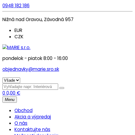
0948 182 186
Nižná nad Oravou, Závodná 957
EUR
CZK
pondelok - piatok 8:00 - 16:00
objednavky@marie.sro.sk
0
0,00
€
Menu
Obchod
Akcia a výpredaj
O nás
Kontaktujte nás