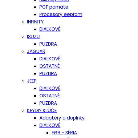
PCF pamäte
Procesory eeprom
INFINITY
DIAĽKOVÉ
ISUZU
PUZDRA
JAGUAR
DIAĽKOVÉ
OSTATNÉ
PUZDRA
JEEP
DIAĽKOVÉ
OSTATNÉ
PUZDRA
KEYDIY KĽÚČE
Adaptéry a doplnky
DIAĽKOVÉ
FGB - SÉRIA