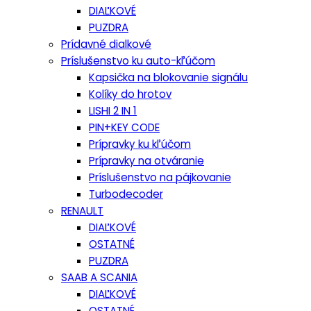
DIAĽKOVÉ
PUZDRA
Prídavné dialkové
Príslušenstvo ku auto-kľúčom
Kapsička na blokovanie signálu
Kolíky do hrotov
LISHI 2 IN 1
PIN+KEY CODE
Prípravky ku kľúčom
Prípravky na otváranie
Príslušenstvo na pájkovanie
Turbodecoder
RENAULT
DIAĽKOVÉ
OSTATNÉ
PUZDRA
SAAB A SCANIA
DIAĽKOVÉ
OSTATNÉ