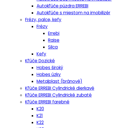
Autokľúče púzdra ERREBI
Autokľúče s miestom na imobilizér
Frézy, palce, kefy
Frézy
Errebi
Raise
Silca
Kefy
Kľúče Dozické
Hobes široký
Hobes úzky
Metalplast (bránové)
Kľúče ERREBI Cylindrické dierkavé
Kľúče ERREBI Cylindrické zubaté
Kľúče ERREBI farebné
K20
K21
K22