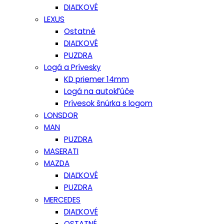
DIAĽKOVÉ
LEXUS
Ostatné
DIAĽKOVÉ
PUZDRA
Logá a Prívesky
KD priemer 14mm
Logá na autokľúče
Prívesok šnúrka s logom
LONSDOR
MAN
PUZDRA
MASERATI
MAZDA
DIAĽKOVÉ
PUZDRA
MERCEDES
DIAĽKOVÉ
OSTATNÉ