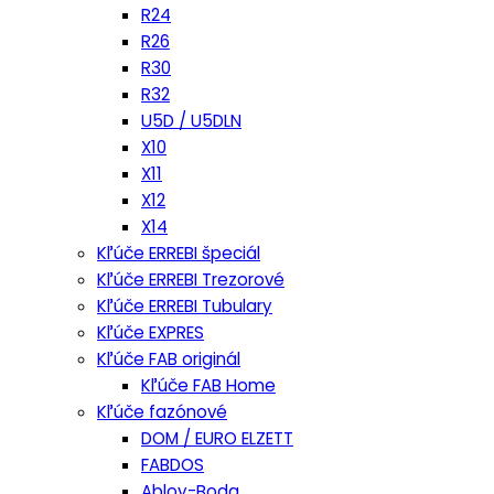
R24
R26
R30
R32
U5D / U5DLN
X10
X11
X12
X14
Kľúče ERREBI špeciál
Kľúče ERREBI Trezorové
Kľúče ERREBI Tubulary
Kľúče EXPRES
Kľúče FAB originál
Kľúče FAB Home
Kľúče fazónové
DOM / EURO ELZETT
FABDOS
Abloy-Boda