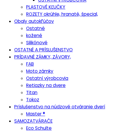
PLASTOVÉ KĽUČKY
ROZETY okrúhle, hranaté, špecial,
Obaly autokľúčov
Ostatné
kožené
Silikónové
OSTATNÉ A PRÍSLUŠENSTVO
PRÍDAVNÉ ZÁMKY, ZÁVORY,
FAB
Moto zámky
Ostatní výrobcovia
Retiazky na dvere
Titan
Tokoz
Príslušenstvo na núdzové otváranie dverí
Master ®
SAMOZATVÁRAČE
Eco Schulte