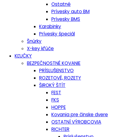
Ostatné
Prívesky auto BM
Prívesky BMS
Karabinky
Prívesky špeciál
Šnúrky
X-key kľúče
KĽUČKY
BEZPEČNOSTNÉ KOVANIE
PRÍSLUŠENSTVO
ROZETOVÉ, ROZETY
ŠIROKÝ ŠTÍT
FEST
FKS
HOPPE
Kovania pre činske dvere
OSTATNÍ VÝROBCOVIA
RICHTER
Príslušenstvo