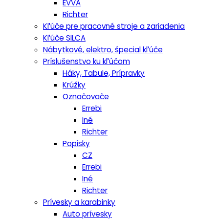
EVVA
Richter
Kľúče pre pracovné stroje a zariadenia
Kľúče SILCA
Nábytkové, elektro, špecial kľúče
Príslušenstvo ku kľúčom
Háky, Tabule, Prípravky
Krúžky
Označovače
Errebi
Iné
Richter
Popisky
CZ
Errebi
Iné
Richter
Prívesky a karabinky
Auto prívesky