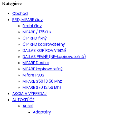
Kategórie
Obchod
RFID, MIFARE čipy
Errebi čipy
MIFARE / 125KHz
ČIP RFID fixný
ČIP RFID kopírovateľný
DALLAS KOPÍROVATEĽNĚ
DALLAS PEVNÉ (NE-kopírovateľné)
MIFARE Desfire
MIFARE kopírovateľný
Mifare PLUS
MIFARE S50 13,56 Mhz
MIFARE S70 13,56 Mhz
AKCIA A VÝPREDAJ
AUTOKĽÚČE
Autel
Adaptéry