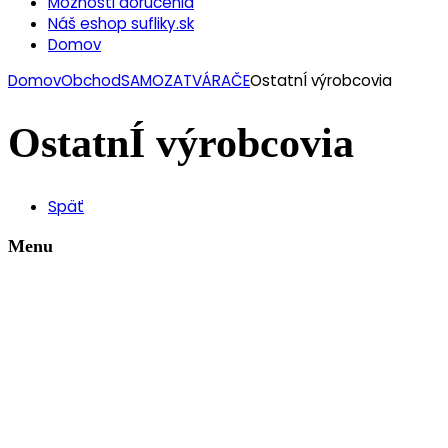
Možnosti doručenia
Náš eshop sufliky.sk
Domov
Domov
Obchod
SAMOZATVÁRAČE
OstatnÍ výrobcovia
OstatnÍ výrobcovia
Späť
Menu