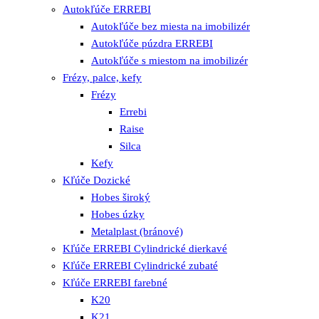
Autokľúče ERREBI
Autokľúče bez miesta na imobilizér
Autokľúče púzdra ERREBI
Autokľúče s miestom na imobilizér
Frézy, palce, kefy
Frézy
Errebi
Raise
Silca
Kefy
Kľúče Dozické
Hobes široký
Hobes úzky
Metalplast (bránové)
Kľúče ERREBI Cylindrické dierkavé
Kľúče ERREBI Cylindrické zubaté
Kľúče ERREBI farebné
K20
K21