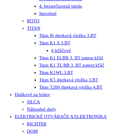
4. bezpečnostná trieda
Stavebné
ROTO
TITAN
Titan I6 dierkavá vložka 3.BT
Titan K1 A 3.BT
6 kľúčové
Titan K1 ELBB 3. BT patent kľúč
Titan K1 TL BB 3. BT patent kľúč
Titan K1WL 3.BT
Titan K5 dierkavá vložka 3.BT
Titan T200 dierkavá vložka 4.BT
Dialkové na brány
SILCA
Náhradné diely
ELEKTRICKÉ OTVÁRAČE A ELEKTRONIKA
RICHTER
DOM