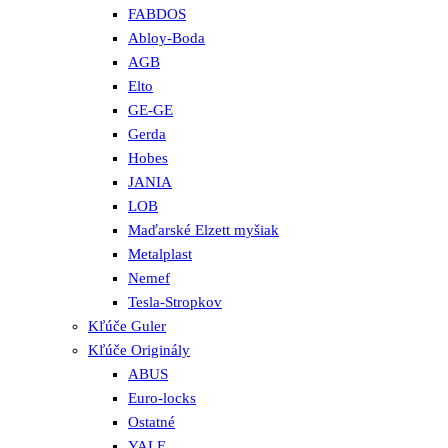
FABDOS
Abloy-Boda
AGB
Elto
GE-GE
Gerda
Hobes
JANIA
LOB
Maďarské Elzett myšiak
Metalplast
Nemef
Tesla-Stropkov
Kľúče Guler
Kľúče Originály
ABUS
Euro-locks
Ostatné
YALE