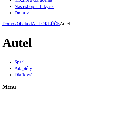
Možnosti doručenia
Náš eshop sufliky.sk
Domov
Domov
Obchod
AUTOKĽÚČE
Autel
Autel
Späť
Adaptéry
Diaľkové
Menu