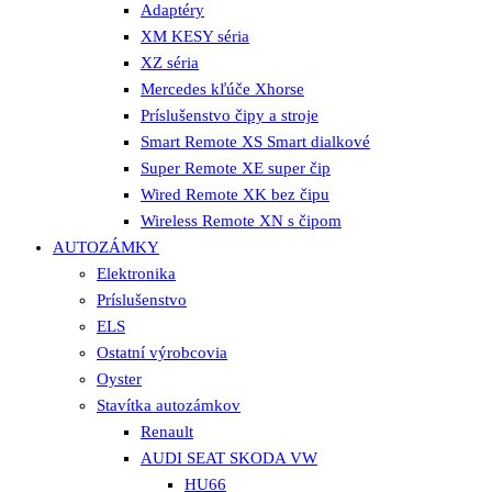
Adaptéry
XM KESY séria
XZ séria
Mercedes kľúče Xhorse
Príslušenstvo čipy a stroje
Smart Remote XS Smart dialkové
Super Remote XE super čip
Wired Remote XK bez čipu
Wireless Remote XN s čipom
AUTOZÁMKY
Elektronika
Príslušenstvo
ELS
Ostatní výrobcovia
Oyster
Stavítka autozámkov
Renault
AUDI SEAT SKODA VW
HU66