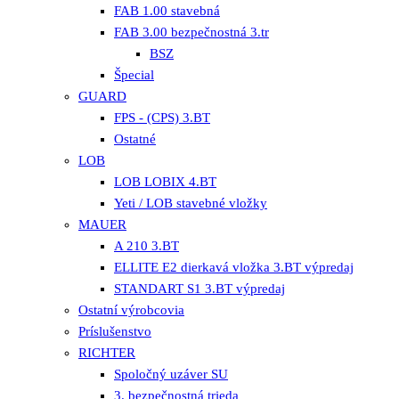
FAB 1.00 stavebná
FAB 3.00 bezpečnostná 3.tr
BSZ
Špecial
GUARD
FPS - (CPS) 3.BT
Ostatné
LOB
LOB LOBIX 4.BT
Yeti / LOB stavebné vložky
MAUER
A 210 3.BT
ELLITE E2 dierkavá vložka 3.BT výpredaj
STANDART S1 3.BT výpredaj
Ostatní výrobcovia
Príslušenstvo
RICHTER
Spoločný uzáver SU
3. bezpečnostná trieda