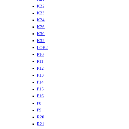
K22
K23
K24
K26
K30
K32
LOB2
P10
P11
P12
P13
P14
P15
P16
P8
P9
R20
R21