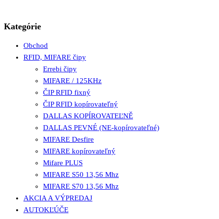
Kategórie
Obchod
RFID, MIFARE čipy
Errebi čipy
MIFARE / 125KHz
ČIP RFID fixný
ČIP RFID kopírovateľný
DALLAS KOPÍROVATEĽNĚ
DALLAS PEVNÉ (NE-kopírovateľné)
MIFARE Desfire
MIFARE kopírovateľný
Mifare PLUS
MIFARE S50 13,56 Mhz
MIFARE S70 13,56 Mhz
AKCIA A VÝPREDAJ
AUTOKĽÚČE