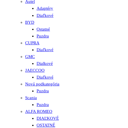
Autel
Adaptéry
Diaľkové
BYD
Ostatné
Puzdra
CUPRA
Diaľkové
GMC
Dialkové
JAECCOO
Diaľkové
Nová podkategória
Puzdra
Scania
Puzdra
ALFA ROMEO
DIAĽKOVÉ
OSTATNÉ