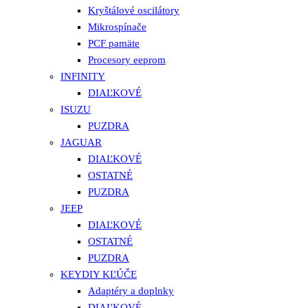
Kryštálové oscilátory
Mikrospínače
PCF pamäte
Procesory eeprom
INFINITY
DIAĽKOVÉ
ISUZU
PUZDRA
JAGUAR
DIAĽKOVÉ
OSTATNÉ
PUZDRA
JEEP
DIAĽKOVÉ
OSTATNÉ
PUZDRA
KEYDIY KĽÚČE
Adaptéry a doplnky
DIAĽKOVÉ