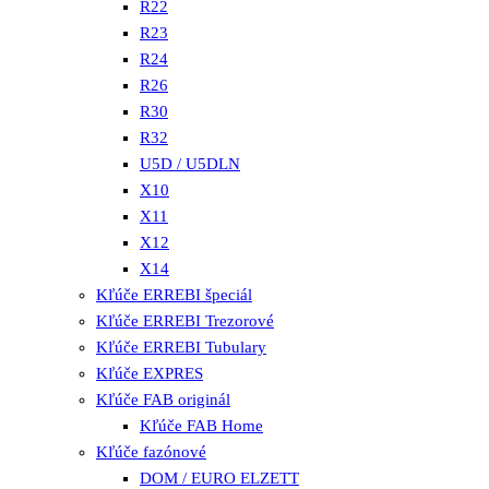
R22
R23
R24
R26
R30
R32
U5D / U5DLN
X10
X11
X12
X14
Kľúče ERREBI špeciál
Kľúče ERREBI Trezorové
Kľúče ERREBI Tubulary
Kľúče EXPRES
Kľúče FAB originál
Kľúče FAB Home
Kľúče fazónové
DOM / EURO ELZETT