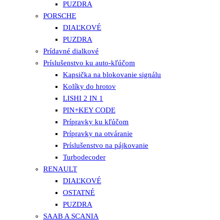
PUZDRA
PORSCHE
DIAĽKOVÉ
PUZDRA
Prídavné dialkové
Príslušenstvo ku auto-kľúčom
Kapsička na blokovanie signálu
Kolíky do hrotov
LISHI 2 IN 1
PIN+KEY CODE
Prípravky ku kľúčom
Prípravky na otváranie
Príslušenstvo na pájkovanie
Turbodecoder
RENAULT
DIAĽKOVÉ
OSTATNÉ
PUZDRA
SAAB A SCANIA