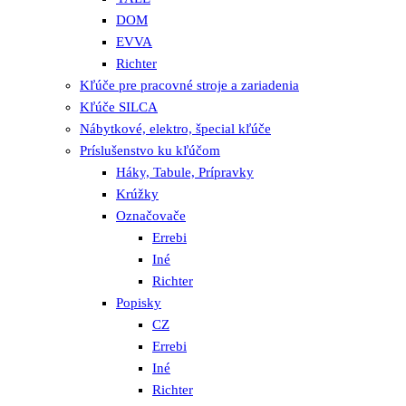
DOM
EVVA
Richter
Kľúče pre pracovné stroje a zariadenia
Kľúče SILCA
Nábytkové, elektro, špecial kľúče
Príslušenstvo ku kľúčom
Háky, Tabule, Prípravky
Krúžky
Označovače
Errebi
Iné
Richter
Popisky
CZ
Errebi
Iné
Richter