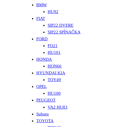
BMW
HU92
FIAT
SIP22 DVERE
SIP22 SPÍNAČKA
FORD
FO21
HU101
HONDA
HON66
HYUNDAI KIA
TOY49
OPEL
HU100
PEUGEOT
VA2 HU83
Subaru
TOYOTA