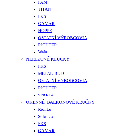
FAM
TITAN
FKS
GAMAR
HOPPE
OSTATNÍ VÝROBCOVIA
RICHTER
Wala
NEREZOVÉ KĽUČKY
FKS
METAL-BUD
OSTATNÍ VÝROBCOVIA
RICHTER
SPARTA
OKENNÉ, BALKÓNOVÉ KĽUČKY
Richter
Sobinco
FKS
GAMAR