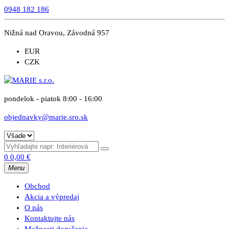
0948 182 186
Nižná nad Oravou, Závodná 957
EUR
CZK
pondelok - piatok 8:00 - 16:00
objednavky@marie.sro.sk
0
0,00
€
Menu
Obchod
Akcia a výpredaj
O nás
Kontaktujte nás