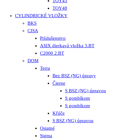
TOY43
TOY48
CYLINDRICKÉ VLOŽKY
BKS
CISA
Príslušenstvo
ASIX dierkavá vložka 3.BT
C2000 2.BT
DOM
Terra
Bez BSZ (NG) úpravy
Čierne
S BSZ (NG) úpravou
S gombíkom
S gombíkom
Kľúče
S BSZ (NG) úpravou
Ostatné
Sigma