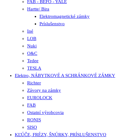
FAB - BEFO - YALE
Hartte/ Bira
Elektromagnetické zámky
Príslušenstvo
Iné
LOB
Nuki
O&C
Tedee
TESLA
Elektro, NÁBYTKOVÉ A SCHRÁNKOVÉ ZÁMKY
Richter
Závory na zámky
EUROLOCK
FAB
Ostatní výrobcovia
RONIS
SISO
KĽÚČE, FRÉZY, ŠNÚRKY, PRÍSLUŠENSTVO