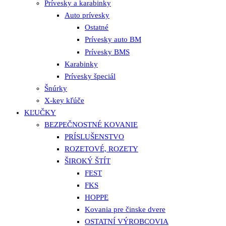
Prívesky a karabinky
Auto prívesky
Ostatné
Prívesky auto BM
Prívesky BMS
Karabinky
Prívesky špeciál
Šnúrky
X-key kľúče
KĽUČKY
BEZPEČNOSTNÉ KOVANIE
PRÍSLUŠENSTVO
ROZETOVÉ, ROZETY
ŠIROKÝ ŠTÍT
FEST
FKS
HOPPE
Kovania pre činske dvere
OSTATNÍ VÝROBCOVIA