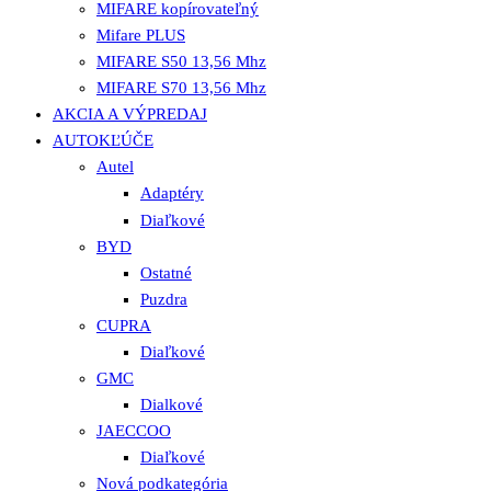
MIFARE kopírovateľný
Mifare PLUS
MIFARE S50 13,56 Mhz
MIFARE S70 13,56 Mhz
AKCIA A VÝPREDAJ
AUTOKĽÚČE
Autel
Adaptéry
Diaľkové
BYD
Ostatné
Puzdra
CUPRA
Diaľkové
GMC
Dialkové
JAECCOO
Diaľkové
Nová podkategória