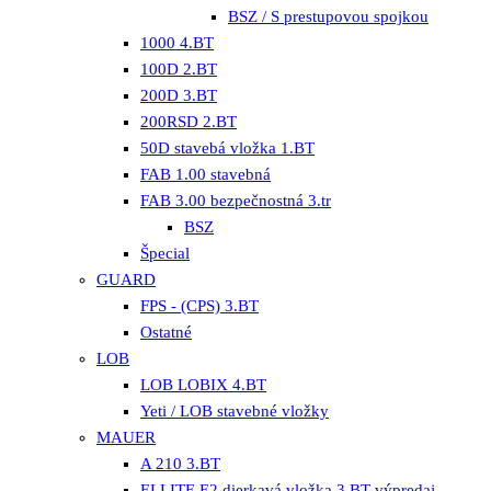
BSZ / S prestupovou spojkou
1000 4.BT
100D 2.BT
200D 3.BT
200RSD 2.BT
50D stavebá vložka 1.BT
FAB 1.00 stavebná
FAB 3.00 bezpečnostná 3.tr
BSZ
Špecial
GUARD
FPS - (CPS) 3.BT
Ostatné
LOB
LOB LOBIX 4.BT
Yeti / LOB stavebné vložky
MAUER
A 210 3.BT
ELLITE E2 dierkavá vložka 3.BT výpredaj