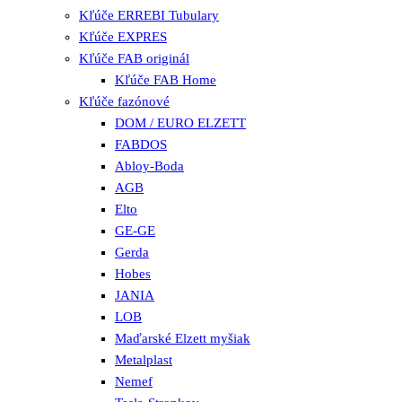
Kľúče ERREBI Tubulary
Kľúče EXPRES
Kľúče FAB originál
Kľúče FAB Home
Kľúče fazónové
DOM / EURO ELZETT
FABDOS
Abloy-Boda
AGB
Elto
GE-GE
Gerda
Hobes
JANIA
LOB
Maďarské Elzett myšiak
Metalplast
Nemef