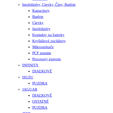
Imobilizéry, Cievky, Čipy, Batérie
Kapacitory
Batérie
Cievky
Imobilizéry
Kontakty na baterky
Kryštálové oscilátory
Mikrospínače
PCF pamäte
Procesory eeprom
INFINITY
DIAĽKOVÉ
ISUZU
PUZDRA
JAGUAR
DIAĽKOVÉ
OSTATNÉ
PUZDRA