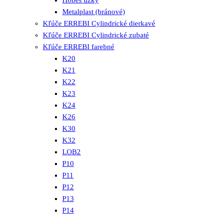
Hobes úzky
Metalplast (bránové)
Kľúče ERREBI Cylindrické dierkavé
Kľúče ERREBI Cylindrické zubaté
Kľúče ERREBI farebné
K20
K21
K22
K23
K24
K26
K30
K32
LOB2
P10
P11
P12
P13
P14