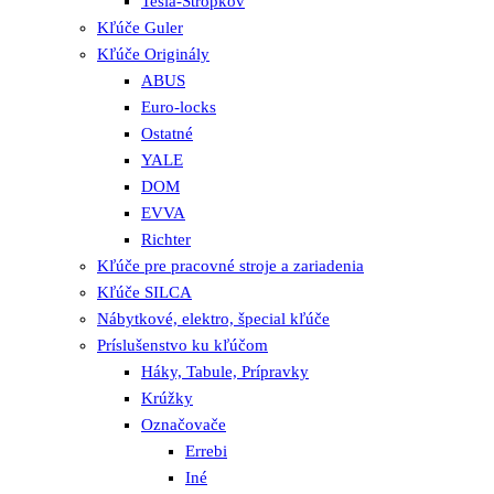
Tesla-Stropkov
Kľúče Guler
Kľúče Originály
ABUS
Euro-locks
Ostatné
YALE
DOM
EVVA
Richter
Kľúče pre pracovné stroje a zariadenia
Kľúče SILCA
Nábytkové, elektro, špecial kľúče
Príslušenstvo ku kľúčom
Háky, Tabule, Prípravky
Krúžky
Označovače
Errebi
Iné