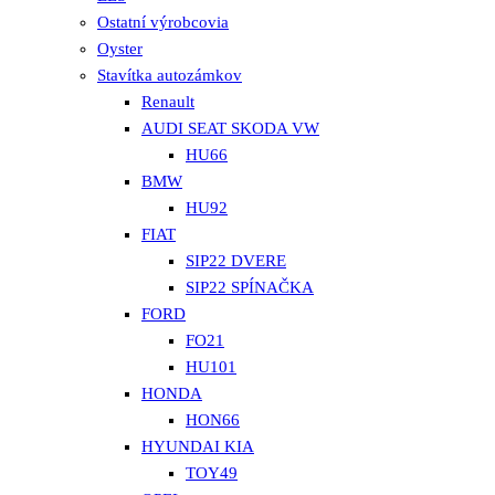
Ostatní výrobcovia
Oyster
Stavítka autozámkov
Renault
AUDI SEAT SKODA VW
HU66
BMW
HU92
FIAT
SIP22 DVERE
SIP22 SPÍNAČKA
FORD
FO21
HU101
HONDA
HON66
HYUNDAI KIA
TOY49