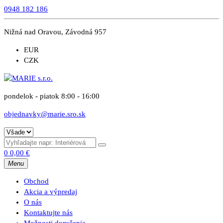
0948 182 186
Nižná nad Oravou, Závodná 957
EUR
CZK
pondelok - piatok 8:00 - 16:00
objednavky@marie.sro.sk
0
0,00
€
Menu
Obchod
Akcia a výpredaj
O nás
Kontaktujte nás