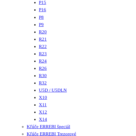
P15
P16
P8
P9
R20
R21
R22
R23
R24
R26
R30
R32
U5D / U5DLN
X10
X11
X12
X14
Kľúče ERREBI špeciál
Kľúče ERREBI Trezorové