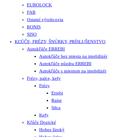
EUROLOCK
FAB
Ostatní výrobcovia
RONIS
SISO
KĽÚČE, FRÉZY, ŠNÚRKY, PRÍSLUŠENSTVO
Autokľúče ERREBI
Autokľúče bez miesta na imobilizér
Autokľúče púzdra ERREBI
Autokľúče s miestom na imobilizér
Frézy, palce, kefy
Frézy
Errebi
Raise
Silca
Kefy
Kľúče Dozické
Hobes široký