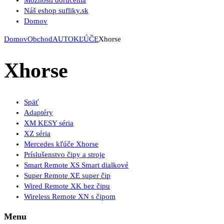
Možnosti doručenia
Náš eshop sufliky.sk
Domov
Domov
Obchod
AUTOKĽÚČE
Xhorse
Xhorse
Späť
Adaptéry
XM KESY séria
XZ séria
Mercedes kľúče Xhorse
Príslušenstvo čipy a stroje
Smart Remote XS Smart dialkové
Super Remote XE super čip
Wired Remote XK bez čipu
Wireless Remote XN s čipom
Menu