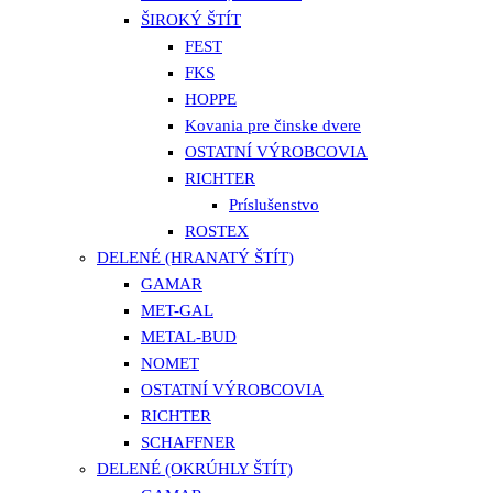
ŠIROKÝ ŠTÍT
FEST
FKS
HOPPE
Kovania pre činske dvere
OSTATNÍ VÝROBCOVIA
RICHTER
Príslušenstvo
ROSTEX
DELENÉ (HRANATÝ ŠTÍT)
GAMAR
MET-GAL
METAL-BUD
NOMET
OSTATNÍ VÝROBCOVIA
RICHTER
SCHAFFNER
DELENÉ (OKRÚHLY ŠTÍT)