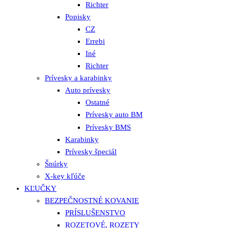
Richter
Popisky
CZ
Errebi
Iné
Richter
Prívesky a karabinky
Auto prívesky
Ostatné
Prívesky auto BM
Prívesky BMS
Karabinky
Prívesky špeciál
Šnúrky
X-key kľúče
KĽUČKY
BEZPEČNOSTNÉ KOVANIE
PRÍSLUŠENSTVO
ROZETOVÉ, ROZETY