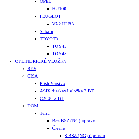
OPEL
HU100
PEUGEOT
VA2 HU83
Subaru
TOYOTA
TOY43
TOY48
CYLINDRICKÉ VLOŽKY
BKS
CISA
Príslušenstvo
ASIX dierkavá vložka 3.BT
C2000 2.BT
DOM
Terra
Bez BSZ (NG) úpravy
Čierne
S BSZ (NG) úpravou