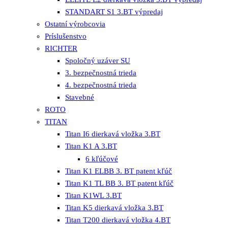
STANDART S1 3.BT výpredaj
Ostatní výrobcovia
Príslušenstvo
RICHTER
Spoločný uzáver SU
3. bezpečnostná trieda
4. bezpečnostná trieda
Stavebné
ROTO
TITAN
Titan I6 dierkavá vložka 3.BT
Titan K1 A 3.BT
6 kľúčové
Titan K1 ELBB 3. BT patent kľúč
Titan K1 TL BB 3. BT patent kľúč
Titan K1WL 3.BT
Titan K5 dierkavá vložka 3.BT
Titan T200 dierkavá vložka 4.BT