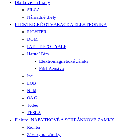
Dialkové na brány
SILCA
Náhradné diely
ELEKTRICKÉ OTVÁRAČE A ELEKTRONIKA
RICHTER
DOM
FAB - BEFO - YALE
Hartte/ Bira
Elektromagnetické zámky
Príslušenstvo
Iné
LOB
Nuki
O&C
Tedee
TESLA
Elektro, NÁBYTKOVÉ A SCHRÁNKOVÉ ZÁMKY
Richter
Závory na zámky