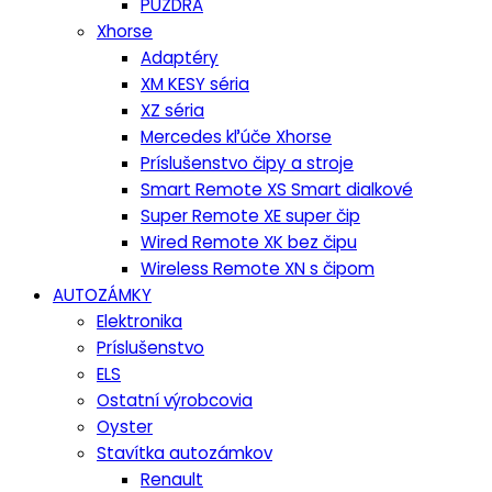
PUZDRA
Xhorse
Adaptéry
XM KESY séria
XZ séria
Mercedes kľúče Xhorse
Príslušenstvo čipy a stroje
Smart Remote XS Smart dialkové
Super Remote XE super čip
Wired Remote XK bez čipu
Wireless Remote XN s čipom
AUTOZÁMKY
Elektronika
Príslušenstvo
ELS
Ostatní výrobcovia
Oyster
Stavítka autozámkov
Renault