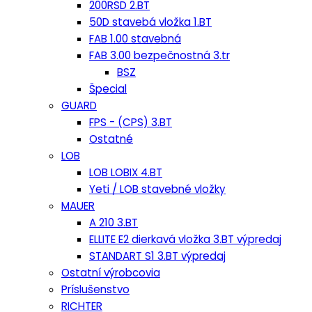
200RSD 2.BT
50D stavebá vložka 1.BT
FAB 1.00 stavebná
FAB 3.00 bezpečnostná 3.tr
BSZ
Špecial
GUARD
FPS - (CPS) 3.BT
Ostatné
LOB
LOB LOBIX 4.BT
Yeti / LOB stavebné vložky
MAUER
A 210 3.BT
ELLITE E2 dierkavá vložka 3.BT výpredaj
STANDART S1 3.BT výpredaj
Ostatní výrobcovia
Príslušenstvo
RICHTER