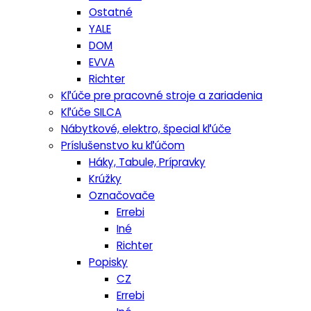
Ostatné
YALE
DOM
EVVA
Richter
Kľúče pre pracovné stroje a zariadenia
Kľúče SILCA
Nábytkové, elektro, špecial kľúče
Príslušenstvo ku kľúčom
Háky, Tabule, Prípravky
Krúžky
Označovače
Errebi
Iné
Richter
Popisky
CZ
Errebi