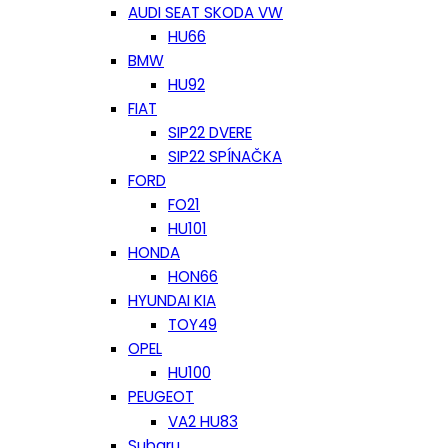
AUDI SEAT SKODA VW
HU66
BMW
HU92
FIAT
SIP22 DVERE
SIP22 SPÍNAČKA
FORD
FO21
HU101
HONDA
HON66
HYUNDAI KIA
TOY49
OPEL
HU100
PEUGEOT
VA2 HU83
Subaru