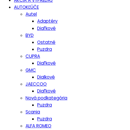
AKCIA A VÝPREDAJ
AUTOKĽÚČE
Autel
Adaptéry
Diaľkové
BYD
Ostatné
Puzdra
CUPRA
Diaľkové
GMC
Dialkové
JAECCOO
Diaľkové
Nová podkategória
Puzdra
Scania
Puzdra
ALFA ROMEO