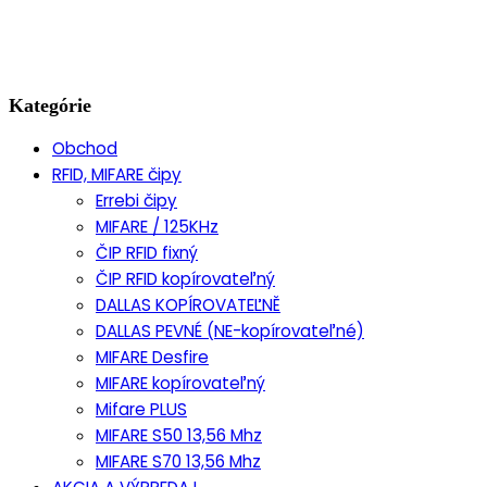
Kategórie
Obchod
RFID, MIFARE čipy
Errebi čipy
MIFARE / 125KHz
ČIP RFID fixný
ČIP RFID kopírovateľný
DALLAS KOPÍROVATEĽNĚ
DALLAS PEVNÉ (NE-kopírovateľné)
MIFARE Desfire
MIFARE kopírovateľný
Mifare PLUS
MIFARE S50 13,56 Mhz
MIFARE S70 13,56 Mhz