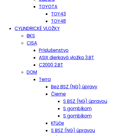
TOYOTA
TOY43
TOY48
CYLINDRICKÉ VLOŽKY
BKS
CISA
Príslušenstvo
ASIX dierkavá vložka 3.BT
C2000 2.BT
DOM
Terra
Bez BSZ (NG) úpravy
Čierne
S BSZ (NG) úpravou
S gombíkom
S gombíkom
Kľúče
S BSZ (NG) úpravou