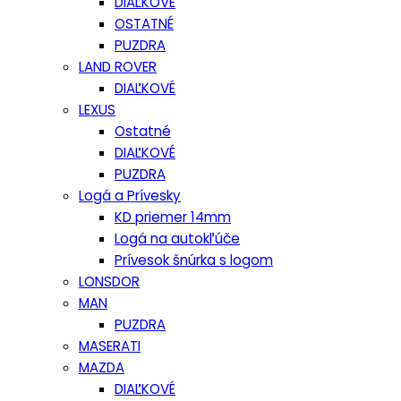
DIAĽKOVÉ
OSTATNÉ
PUZDRA
LAND ROVER
DIAĽKOVÉ
LEXUS
Ostatné
DIAĽKOVÉ
PUZDRA
Logá a Prívesky
KD priemer 14mm
Logá na autokľúče
Prívesok šnúrka s logom
LONSDOR
MAN
PUZDRA
MASERATI
MAZDA
DIAĽKOVÉ