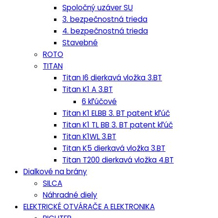
Spoločný uzáver SU
3. bezpečnostná trieda
4. bezpečnostná trieda
Stavebné
ROTO
TITAN
Titan I6 dierkavá vložka 3.BT
Titan K1 A 3.BT
6 kľúčové
Titan K1 ELBB 3. BT patent kľúč
Titan K1 TL BB 3. BT patent kľúč
Titan K1WL 3.BT
Titan K5 dierkavá vložka 3.BT
Titan T200 dierkavá vložka 4.BT
Dialkové na brány
SILCA
Náhradné diely
ELEKTRICKÉ OTVÁRAČE A ELEKTRONIKA