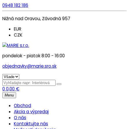
0948 182 186
Nižná nad Oravou, Závodná 957
EUR
CZK
pondelok - piatok 8:00 - 16:00
objednavky@marie.sro.sk
0
0,00
€
Menu
Obchod
Akcia a výpredaj
O nás
Kontaktujte nás