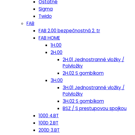
Ostatné
Sigma
Twido
FAB
FAB 2.00 bezpečnostná 2. tr
FAB HOME
1H.00
2H.00
2H.01 Jednostranné vložky /
Polvložky
2H.02 S gombíkom
3H.00
3H.01 Jednostranné vložky /
Polvložky
3H.02 S gombíkom
BSZ / S prestupovou spojkou
1000 4.BT
100D 2.BT
200D 3.BT