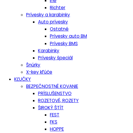
Iné
Richter
Prívesky a karabinky
Auto prívesky
Ostatné
Prívesky auto BM
Prívesky BMS
Karabinky
Prívesky špeciál
Šnúrky
X-key kľúče
KĽUČKY
BEZPEČNOSTNÉ KOVANIE
PRÍSLUŠENSTVO
ROZETOVÉ, ROZETY
ŠIROKÝ ŠTÍT
FEST
FKS
HOPPE