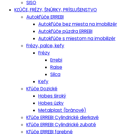
SISO
KĽÚČE, FRÉZY, ŠNÚRKY, PRÍSLUŠENSTVO
Autokľúče ERREBI
Autokľúče bez miesta na imobilizér
Autokľúče púzdra ERREBI
Autokľúče s miestom na imobilizér
Frézy, palce, kefy
Frézy
Errebi
Raise
Silca
Kefy
Kľúče Dozické
Hobes široký
Hobes úzky
Metalplast (bránové)
Kľúče ERREBI Cylindrické dierkavé
Kľúče ERREBI Cylindrické zubaté
Kľúče ERREBI farebné