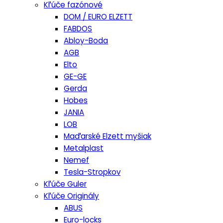
Kľúče fazónové
DOM / EURO ELZETT
FABDOS
Abloy-Boda
AGB
Elto
GE-GE
Gerda
Hobes
JANIA
LOB
Maďarské Elzett myšiak
Metalplast
Nemef
Tesla-Stropkov
Kľúče Guler
Kľúče Originály
ABUS
Euro-locks