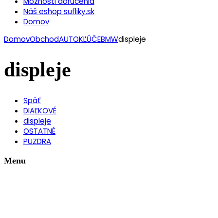
Možnosti doručenia
Náš eshop sufliky.sk
Domov
Domov
Obchod
AUTOKĽÚČE
BMW
displeje
displeje
Späť
DIAĽKOVÉ
displeje
OSTATNÉ
PUZDRA
Menu