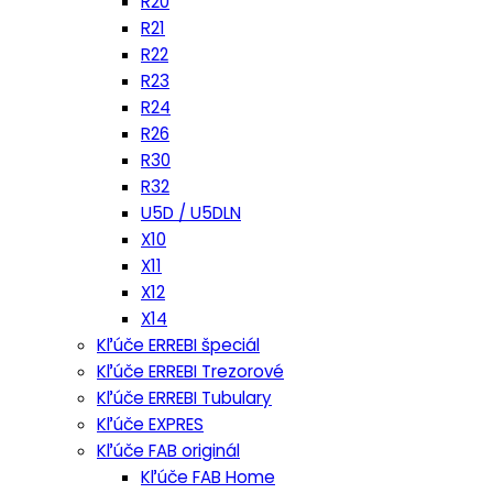
R20
R21
R22
R23
R24
R26
R30
R32
U5D / U5DLN
X10
X11
X12
X14
Kľúče ERREBI špeciál
Kľúče ERREBI Trezorové
Kľúče ERREBI Tubulary
Kľúče EXPRES
Kľúče FAB originál
Kľúče FAB Home