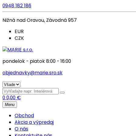
0948 182 186
Nižná nad Oravou, Závodná 957
EUR
CZK
pondelok - piatok 8:00 - 16:00
objednavky@marie.sro.sk
0
0,00
€
Menu
Obchod
Akcia a výpredaj
O nás
Kontaktujte nás