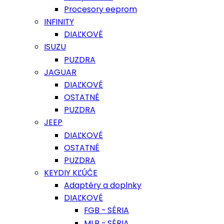
Procesory eeprom
INFINITY
DIAĽKOVÉ
ISUZU
PUZDRA
JAGUAR
DIAĽKOVÉ
OSTATNÉ
PUZDRA
JEEP
DIAĽKOVÉ
OSTATNÉ
PUZDRA
KEYDIY KĽÚČE
Adaptéry a doplnky
DIAĽKOVÉ
FGB - SÉRIA
MLB - SÉRIA