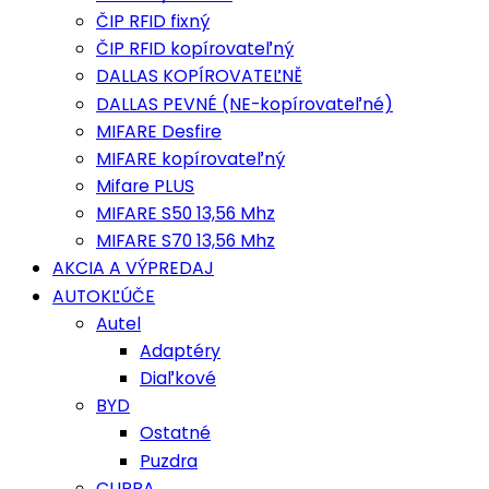
ČIP RFID fixný
ČIP RFID kopírovateľný
DALLAS KOPÍROVATEĽNĚ
DALLAS PEVNÉ (NE-kopírovateľné)
MIFARE Desfire
MIFARE kopírovateľný
Mifare PLUS
MIFARE S50 13,56 Mhz
MIFARE S70 13,56 Mhz
AKCIA A VÝPREDAJ
AUTOKĽÚČE
Autel
Adaptéry
Diaľkové
BYD
Ostatné
Puzdra
CUPRA