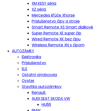
XM KESY séria
XZ séria
Mercedes kľúče Xhorse
Príslušenstvo čipy a stroje
Smart Remote XS Smart dialkové
Super Remote XE super čip
Wired Remote XK bez čipu
Wireless Remote XN s čipom
AUTOZÁMKY
Elektronika
Príslušenstvo
ELS
Ostatní výrobcovia
Oyster
Stavítka autozámkov
Renault
AUDI SEAT SKODA VW
HU66
BMW