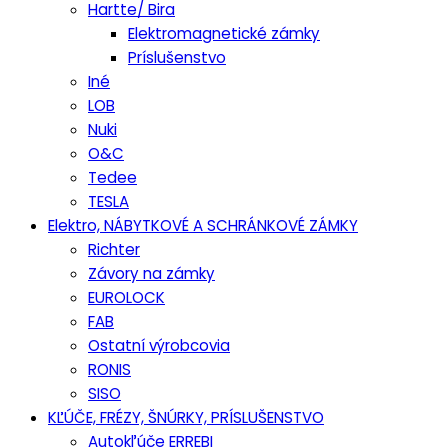
Hartte/ Bira
Elektromagnetické zámky
Príslušenstvo
Iné
LOB
Nuki
O&C
Tedee
TESLA
Elektro, NÁBYTKOVÉ A SCHRÁNKOVÉ ZÁMKY
Richter
Závory na zámky
EUROLOCK
FAB
Ostatní výrobcovia
RONIS
SISO
KĽÚČE, FRÉZY, ŠNÚRKY, PRÍSLUŠENSTVO
Autokľúče ERREBI