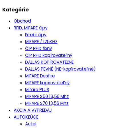
Kategórie
Obchod
RFID, MIFARE čipy
Errebi čipy
MIFARE / 125KHz
ČIP RFID fixný
ČIP RFID kopírovateľný
DALLAS KOPÍROVATEĽNĚ
DALLAS PEVNÉ (NE-kopírovateľné)
MIFARE Desfire
MIFARE kopírovateľný
Mifare PLUS
MIFARE S50 13,56 Mhz
MIFARE S70 13,56 Mhz
AKCIA A VÝPREDAJ
AUTOKĽÚČE
Autel