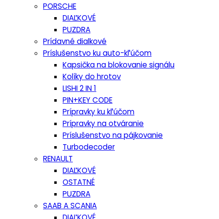
PORSCHE
DIAĽKOVÉ
PUZDRA
Prídavné dialkové
Príslušenstvo ku auto-kľúčom
Kapsička na blokovanie signálu
Kolíky do hrotov
LISHI 2 IN 1
PIN+KEY CODE
Prípravky ku kľúčom
Prípravky na otváranie
Príslušenstvo na pájkovanie
Turbodecoder
RENAULT
DIAĽKOVÉ
OSTATNÉ
PUZDRA
SAAB A SCANIA
DIAĽKOVÉ