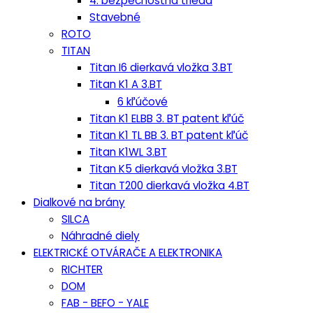
4. bezpečnostná trieda
Stavebné
ROTO
TITAN
Titan I6 dierkavá vložka 3.BT
Titan K1 A 3.BT
6 kľúčové
Titan K1 ELBB 3. BT patent kľúč
Titan K1 TL BB 3. BT patent kľúč
Titan K1WL 3.BT
Titan K5 dierkavá vložka 3.BT
Titan T200 dierkavá vložka 4.BT
Dialkové na brány
SILCA
Náhradné diely
ELEKTRICKÉ OTVÁRAČE A ELEKTRONIKA
RICHTER
DOM
FAB - BEFO - YALE