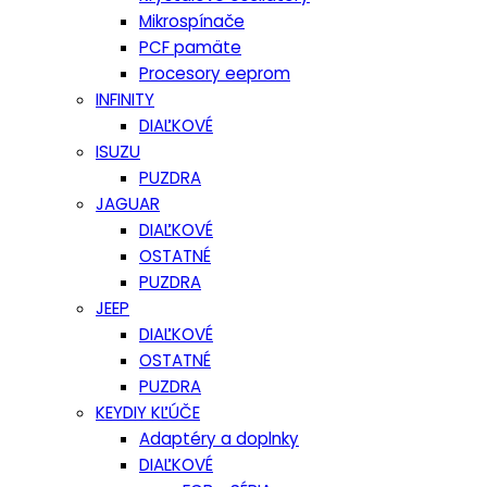
Mikrospínače
PCF pamäte
Procesory eeprom
INFINITY
DIAĽKOVÉ
ISUZU
PUZDRA
JAGUAR
DIAĽKOVÉ
OSTATNÉ
PUZDRA
JEEP
DIAĽKOVÉ
OSTATNÉ
PUZDRA
KEYDIY KĽÚČE
Adaptéry a doplnky
DIAĽKOVÉ