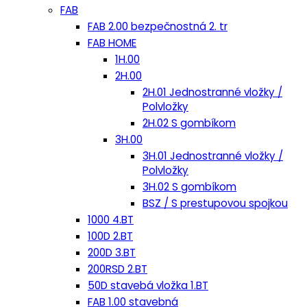
FAB
FAB 2.00 bezpečnostná 2. tr
FAB HOME
1H.00
2H.00
2H.01 Jednostranné vložky /
Polvložky
2H.02 S gombíkom
3H.00
3H.01 Jednostranné vložky /
Polvložky
3H.02 S gombíkom
BSZ / S prestupovou spojkou
1000 4.BT
100D 2.BT
200D 3.BT
200RSD 2.BT
50D stavebá vložka 1.BT
FAB 1.00 stavebná