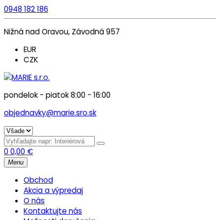
0948 182 186
Nižná nad Oravou, Závodná 957
EUR
CZK
pondelok - piatok 8:00 - 16:00
objednavky@marie.sro.sk
0
0,00
€
Menu
Obchod
Akcia a výpredaj
O nás
Kontaktujte nás