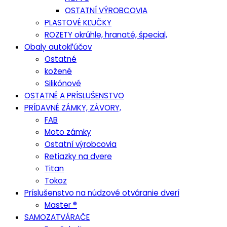
OSTATNÍ VÝROBCOVIA
PLASTOVÉ KĽUČKY
ROZETY okrúhle, hranaté, špecial,
Obaly autokľúčov
Ostatné
kožené
Silikónové
OSTATNÉ A PRÍSLUŠENSTVO
PRÍDAVNÉ ZÁMKY, ZÁVORY,
FAB
Moto zámky
Ostatní výrobcovia
Retiazky na dvere
Titan
Tokoz
Príslušenstvo na núdzové otváranie dverí
Master ®
SAMOZATVÁRAČE