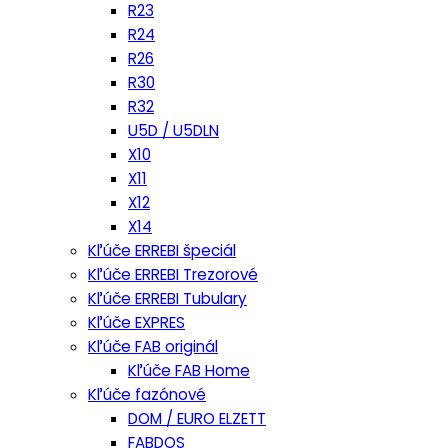
R23
R24
R26
R30
R32
U5D / U5DLN
X10
X11
X12
X14
Kľúče ERREBI špeciál
Kľúče ERREBI Trezorové
Kľúče ERREBI Tubulary
Kľúče EXPRES
Kľúče FAB originál
Kľúče FAB Home
Kľúče fazónové
DOM / EURO ELZETT
FABDOS