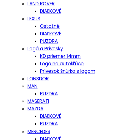
LAND ROVER
DIAĽKOVÉ
LEXUS
Ostatné
DIAĽKOVÉ
PUZDRA
Logá a Prívesky
KD priemer 14mm
Logá na autokľúče
Prívesok šnúrka s logom
LONSDOR
MAN
PUZDRA
MASERATI
MAZDA
DIAĽKOVÉ
PUZDRA
MERCEDES
DIAĽKOVÉ