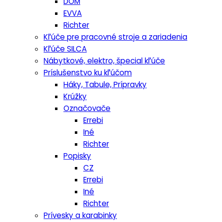
DOM
EVVA
Richter
Kľúče pre pracovné stroje a zariadenia
Kľúče SILCA
Nábytkové, elektro, špecial kľúče
Príslušenstvo ku kľúčom
Háky, Tabule, Prípravky
Krúžky
Označovače
Errebi
Iné
Richter
Popisky
CZ
Errebi
Iné
Richter
Prívesky a karabinky