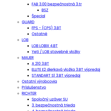
FAB 3.00 bezpečnostná 3.tr
BSZ
Špecial
GUARD
FPS - (CPS) 3.BT
Ostatné
LOB
LOB LOBIX 4.BT
Yeti / LOB stavebné vložky
MAUER
A 210 3.BT
ELLITE E2 dierkavá vložka 3.BT výpredaj
STANDART S1 3.BT výpredaj
Ostatní výrobcovia
Príslušenstvo
RICHTER
Spoločný uzáver SU
3. bezpečnostná trieda