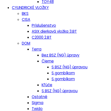
TOY48
CYLINDRICKÉ VLOŽKY
BKS
CISA
Príslušenstvo
ASIX dierkavá vložka 3.BT
C2000 2.BT
DOM
Terra
Bez BSZ (NG) úpravy
Čierne
S BSZ (NG) úpravou
S gombíkom
S gombíkom
Kľúče
S BSZ (NG) úpravou
Ostatné
Sigma
Twido