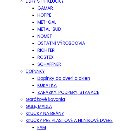
DLHÝ ŠTÍT KĽUČKY
GAMAR
HOPPE
MET-GAL
METAL-BUD
NOMET
OSTATNÍ VÝROBCOVIA
RICHTER
ROSTEX
SCHAFFNER
DOPLNKY
Doplnky do dverí a okien
KUKÁTKA
ZARÁŽKY, PODPERY, STAVAČE
Garážové kovania
GULE, MADLÁ
KĽUČKY NA BRÁNY
KĽUČKY PRE PLASTOVÉ A HLINÍKOVÉ DVERE
FAM