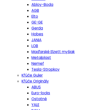
Abloy-Boda
AGB
Elto
GE-GE
Gerda
Hobes
JANIA
LOB
Maďarské Elzett myšiak
Metalplast
Nemef
Tesla-Stropkov
Kľúče Guler
Kľúče Originály
ABUS
Euro-locks
Ostatné
YALE