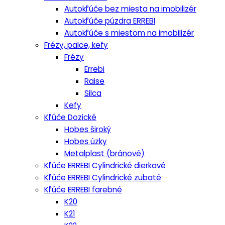
Autokľúče bez miesta na imobilizér
Autokľúče púzdra ERREBI
Autokľúče s miestom na imobilizér
Frézy, palce, kefy
Frézy
Errebi
Raise
Silca
Kefy
Kľúče Dozické
Hobes široký
Hobes úzky
Metalplast (bránové)
Kľúče ERREBI Cylindrické dierkavé
Kľúče ERREBI Cylindrické zubaté
Kľúče ERREBI farebné
K20
K21