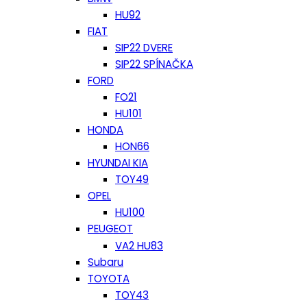
HU92
FIAT
SIP22 DVERE
SIP22 SPÍNAČKA
FORD
FO21
HU101
HONDA
HON66
HYUNDAI KIA
TOY49
OPEL
HU100
PEUGEOT
VA2 HU83
Subaru
TOYOTA
TOY43