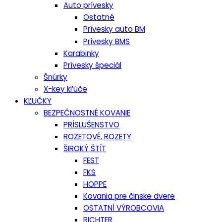
Auto prívesky
Ostatné
Prívesky auto BM
Prívesky BMS
Karabinky
Prívesky špeciál
Šnúrky
X-key kľúče
KĽUČKY
BEZPEČNOSTNÉ KOVANIE
PRÍSLUŠENSTVO
ROZETOVÉ, ROZETY
ŠIROKÝ ŠTÍT
FEST
FKS
HOPPE
Kovania pre činske dvere
OSTATNÍ VÝROBCOVIA
RICHTER