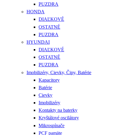
PUZDRA
HONDA
DIAĽKOVÉ
OSTATNÉ
PUZDRA
HYUNDAI
DIAĽKOVÉ
OSTATNÉ
PUZDRA
Imobilizéry, Cievky, Čipy, Batérie
Kapacitory
Batérie
Cievky
Imobilizéry
Kontakty na baterky
Kryštálové oscilátory
Mikrospínače
PCF pamäte