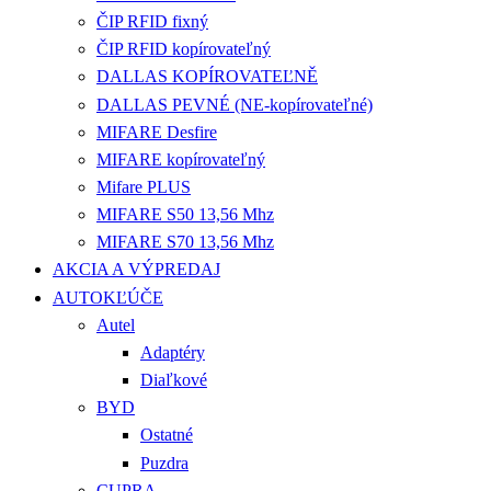
ČIP RFID fixný
ČIP RFID kopírovateľný
DALLAS KOPÍROVATEĽNĚ
DALLAS PEVNÉ (NE-kopírovateľné)
MIFARE Desfire
MIFARE kopírovateľný
Mifare PLUS
MIFARE S50 13,56 Mhz
MIFARE S70 13,56 Mhz
AKCIA A VÝPREDAJ
AUTOKĽÚČE
Autel
Adaptéry
Diaľkové
BYD
Ostatné
Puzdra
CUPRA