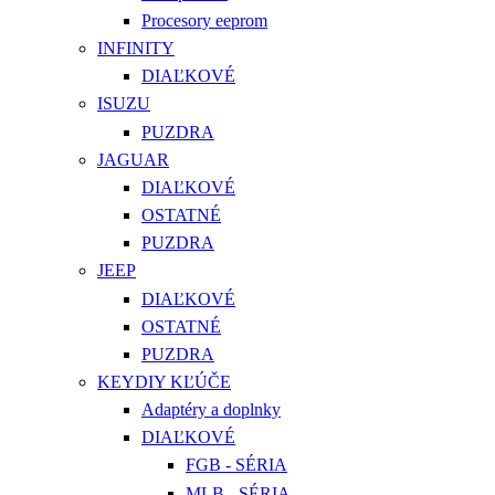
Procesory eeprom
INFINITY
DIAĽKOVÉ
ISUZU
PUZDRA
JAGUAR
DIAĽKOVÉ
OSTATNÉ
PUZDRA
JEEP
DIAĽKOVÉ
OSTATNÉ
PUZDRA
KEYDIY KĽÚČE
Adaptéry a doplnky
DIAĽKOVÉ
FGB - SÉRIA
MLB - SÉRIA