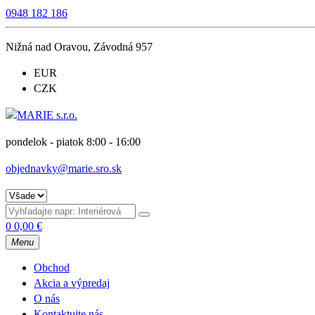
0948 182 186
Nižná nad Oravou, Závodná 957
EUR
CZK
pondelok - piatok 8:00 - 16:00
objednavky@marie.sro.sk
0
0,00
€
Menu
Obchod
Akcia a výpredaj
O nás
Kontaktujte nás