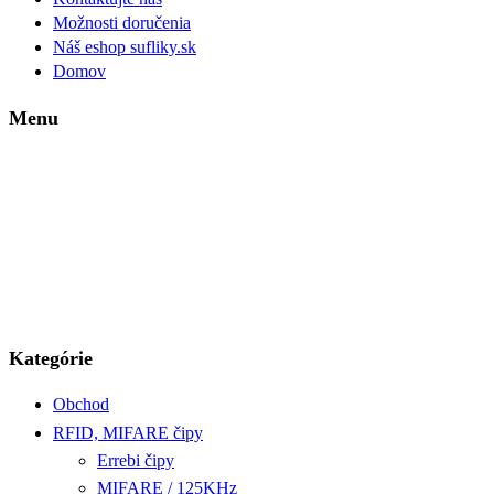
Možnosti doručenia
Náš eshop sufliky.sk
Domov
Menu
Kategórie
Obchod
RFID, MIFARE čipy
Errebi čipy
MIFARE / 125KHz