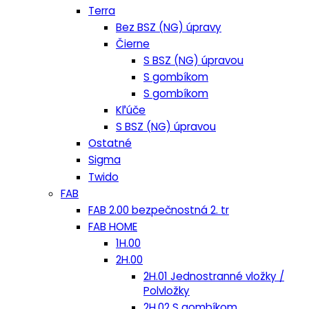
Terra
Bez BSZ (NG) úpravy
Čierne
S BSZ (NG) úpravou
S gombíkom
S gombíkom
Kľúče
S BSZ (NG) úpravou
Ostatné
Sigma
Twido
FAB
FAB 2.00 bezpečnostná 2. tr
FAB HOME
1H.00
2H.00
2H.01 Jednostranné vložky /
Polvložky
2H.02 S gombíkom