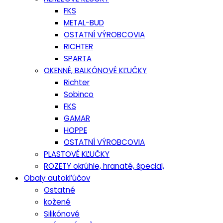
FKS
METAL-BUD
OSTATNÍ VÝROBCOVIA
RICHTER
SPARTA
OKENNÉ, BALKÓNOVÉ KĽUČKY
Richter
Sobinco
FKS
GAMAR
HOPPE
OSTATNÍ VÝROBCOVIA
PLASTOVÉ KĽUČKY
ROZETY okrúhle, hranaté, špecial,
Obaly autokľúčov
Ostatné
kožené
Silikónové