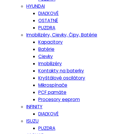
HYUNDAI
DIAĽKOVÉ
OSTATNÉ
PUZDRA
Imobilizéry, Cievky, Čipy, Batérie
Kapacitory
Batérie
Cievky
Imobilizéry
Kontakty na baterky
Kryštálové oscilátory
Mikrospínače
PCF pamäte
Procesory eeprom
INFINITY
DIAĽKOVÉ
ISUZU
PUZDRA