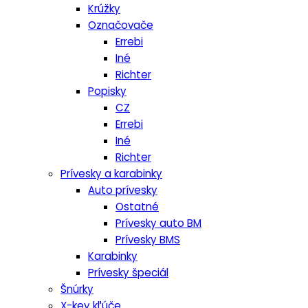
Krúžky
Označovače
Errebi
Iné
Richter
Popisky
CZ
Errebi
Iné
Richter
Prívesky a karabinky
Auto prívesky
Ostatné
Prívesky auto BM
Prívesky BMS
Karabinky
Prívesky špeciál
Šnúrky
X-key kľúče