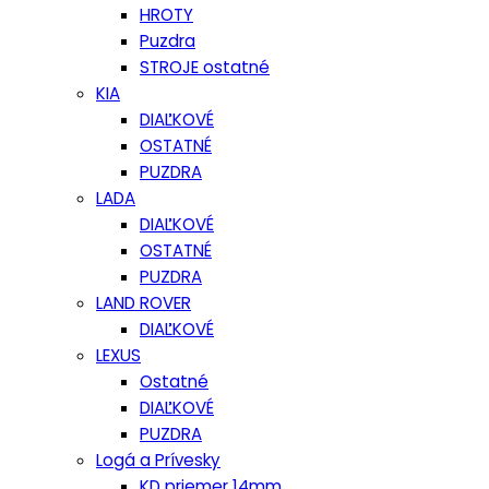
HROTY
Puzdra
STROJE ostatné
KIA
DIAĽKOVÉ
OSTATNÉ
PUZDRA
LADA
DIAĽKOVÉ
OSTATNÉ
PUZDRA
LAND ROVER
DIAĽKOVÉ
LEXUS
Ostatné
DIAĽKOVÉ
PUZDRA
Logá a Prívesky
KD priemer 14mm