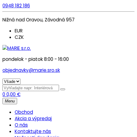
0948 182 186
Nižná nad Oravou, Závodná 957
EUR
CZK
pondelok - piatok 8:00 - 16:00
objednavky@marie.sro.sk
0
0,00
€
Menu
Obchod
Akcia a výpredaj
O nás
Kontaktujte nás