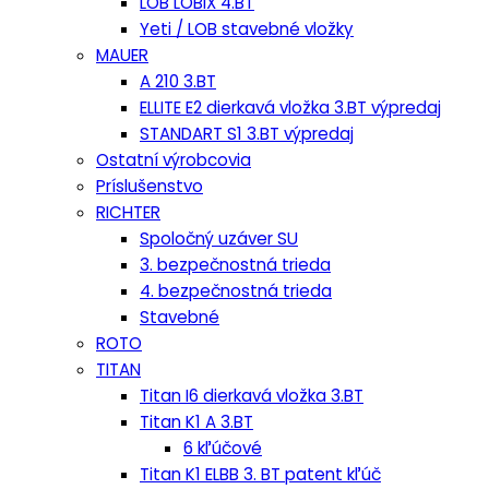
LOB LOBIX 4.BT
Yeti / LOB stavebné vložky
MAUER
A 210 3.BT
ELLITE E2 dierkavá vložka 3.BT výpredaj
STANDART S1 3.BT výpredaj
Ostatní výrobcovia
Príslušenstvo
RICHTER
Spoločný uzáver SU
3. bezpečnostná trieda
4. bezpečnostná trieda
Stavebné
ROTO
TITAN
Titan I6 dierkavá vložka 3.BT
Titan K1 A 3.BT
6 kľúčové
Titan K1 ELBB 3. BT patent kľúč