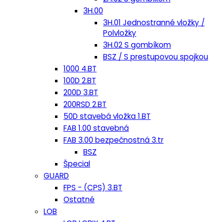
3H.00
3H.01 Jednostranné vložky /
Polvložky
3H.02 S gombíkom
BSZ / S prestupovou spojkou
1000 4.BT
100D 2.BT
200D 3.BT
200RSD 2.BT
50D stavebá vložka 1.BT
FAB 1.00 stavebná
FAB 3.00 bezpečnostná 3.tr
BSZ
Špecial
GUARD
FPS - (CPS) 3.BT
Ostatné
LOB