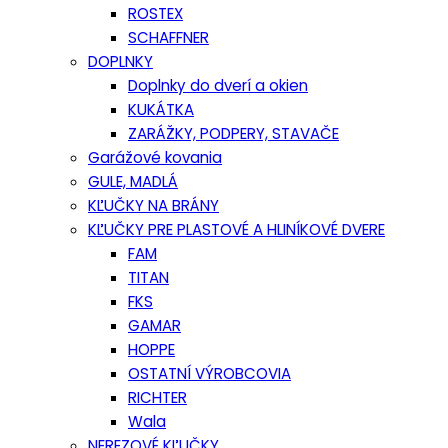
ROSTEX
SCHAFFNER
DOPLNKY
Doplnky do dverí a okien
KUKÁTKA
ZARÁŽKY, PODPERY, STAVAČE
Garážové kovania
GULE, MADLÁ
KĽUČKY NA BRÁNY
KĽUČKY PRE PLASTOVÉ A HLINÍKOVÉ DVERE
FAM
TITAN
FKS
GAMAR
HOPPE
OSTATNÍ VÝROBCOVIA
RICHTER
Wala
NEREZOVÉ KĽUČKY