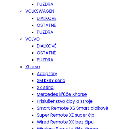
PUZDRA
VOLKSWAGEN
DIAĽKOVÉ
OSTATNÉ
PUZDRA
VOLVO
DIAĽKOVÉ
OSTATNÉ
PUZDRA
Xhorse
Adaptéry
XM KESY séria
XZ séria
Mercedes kľúče Xhorse
Príslušenstvo čipy a stroje
Smart Remote XS Smart dialkové
Super Remote XE super čip
Wired Remote XK bez čipu
Wireless Remote XN s čipom