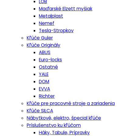
LOB
Maďarské Elzett myšiak
Metalplast
Nemef
Tesla-Stropkov
Kľúče Guler
Kľúče Originály
ABUS
Euro-locks
Ostatné
YALE
DOM
EVVA
Richter
Kľúče pre pracovné stroje a zariadenia
Kľúče SILCA
Nábytkové, elektro, špecial kľúče
Príslušenstvo ku kľúčom
Háky, Tabule, Prípravky