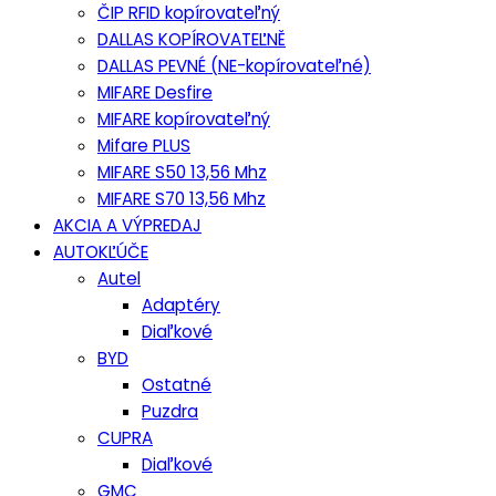
ČIP RFID kopírovateľný
DALLAS KOPÍROVATEĽNĚ
DALLAS PEVNÉ (NE-kopírovateľné)
MIFARE Desfire
MIFARE kopírovateľný
Mifare PLUS
MIFARE S50 13,56 Mhz
MIFARE S70 13,56 Mhz
AKCIA A VÝPREDAJ
AUTOKĽÚČE
Autel
Adaptéry
Diaľkové
BYD
Ostatné
Puzdra
CUPRA
Diaľkové
GMC