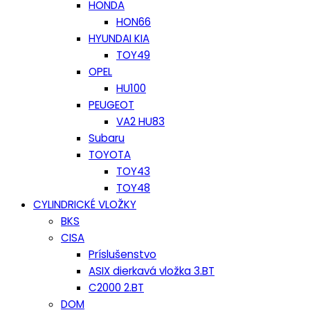
HONDA
HON66
HYUNDAI KIA
TOY49
OPEL
HU100
PEUGEOT
VA2 HU83
Subaru
TOYOTA
TOY43
TOY48
CYLINDRICKÉ VLOŽKY
BKS
CISA
Príslušenstvo
ASIX dierkavá vložka 3.BT
C2000 2.BT
DOM