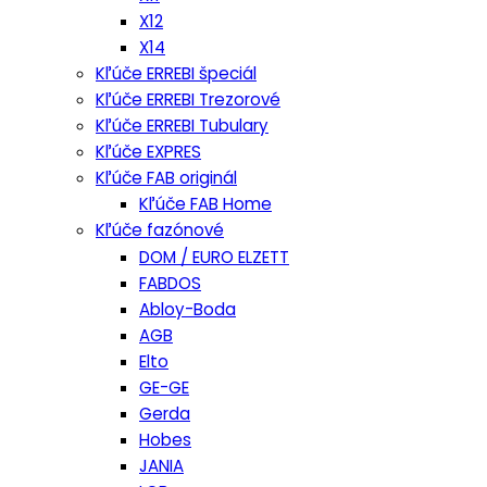
X12
X14
Kľúče ERREBI špeciál
Kľúče ERREBI Trezorové
Kľúče ERREBI Tubulary
Kľúče EXPRES
Kľúče FAB originál
Kľúče FAB Home
Kľúče fazónové
DOM / EURO ELZETT
FABDOS
Abloy-Boda
AGB
Elto
GE-GE
Gerda
Hobes
JANIA