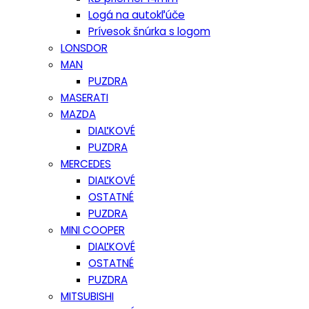
Logá na autokľúče
Prívesok šnúrka s logom
LONSDOR
MAN
PUZDRA
MASERATI
MAZDA
DIAĽKOVÉ
PUZDRA
MERCEDES
DIAĽKOVÉ
OSTATNÉ
PUZDRA
MINI COOPER
DIAĽKOVÉ
OSTATNÉ
PUZDRA
MITSUBISHI