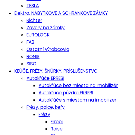
TESLA
Elektro, NÁBYTKOVÉ A SCHRÁNKOVÉ ZÁMKY
Richter
Závory na zámky
EUROLOCK
FAB
Ostatní výrobcovia
RONIS
SISO
KĽÚČE, FRÉZY, ŠNÚRKY, PRÍSLUŠENSTVO
Autokľúče ERREBI
Autokľúče bez miesta na imobilizér
Autokľúče púzdra ERREBI
Autokľúče s miestom na imobilizér
Frézy, palce, kefy
Frézy
Errebi
Raise