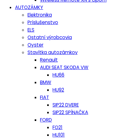
AUTOZÁMKY
Elektronika
Príslušenstvo
ELS
Ostatní výrobcovia
Oyster
Stavítka autozámkov
Renault
AUDI SEAT SKODA VW
HU66
BMW
HU92
FIAT
SIP22 DVERE
SIP22 SPÍNAČKA
FORD
FO21
HU101