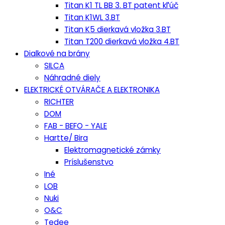
Titan K1 TL BB 3. BT patent kľúč
Titan K1WL 3.BT
Titan K5 dierkavá vložka 3.BT
Titan T200 dierkavá vložka 4.BT
Dialkové na brány
SILCA
Náhradné diely
ELEKTRICKÉ OTVÁRAČE A ELEKTRONIKA
RICHTER
DOM
FAB - BEFO - YALE
Hartte/ Bira
Elektromagnetické zámky
Príslušenstvo
Iné
LOB
Nuki
O&C
Tedee