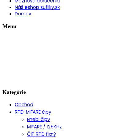
Možnosti doručenia
Náš eshop sufliky.sk
Domov
Menu
Kategórie
Obchod
RFID, MIFARE čipy
Errebi čipy
MIFARE / 125KHz
ČIP RFID fixný