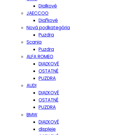
Dialkové
JAECCOO
Diaľkové
Nová podkategória
Puzdra
Scania
Puzdra
ALFA ROMEO
DIAĽKOVÉ
OSTATNÉ
PUZDRA
AUDI
DIAĽKOVÉ
OSTATNÉ
PUZDRA
BMW
DIAĽKOVÉ
displeje