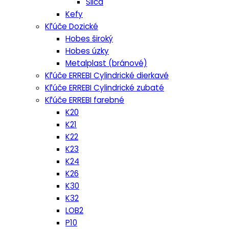
Silca
Kefy
Kľúče Dozické
Hobes široký
Hobes úzky
Metalplast (bránové)
Kľúče ERREBI Cylindrické dierkavé
Kľúče ERREBI Cylindrické zubaté
Kľúče ERREBI farebné
K20
K21
K22
K23
K24
K26
K30
K32
LOB2
P10