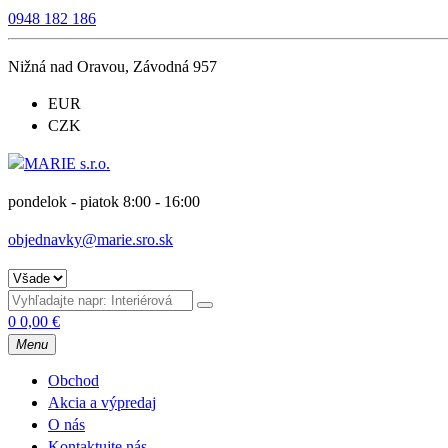
0948 182 186
Nižná nad Oravou, Závodná 957
EUR
CZK
pondelok - piatok 8:00 - 16:00
objednavky@marie.sro.sk
0
0,00
€
Menu
Obchod
Akcia a výpredaj
O nás
Kontaktujte nás