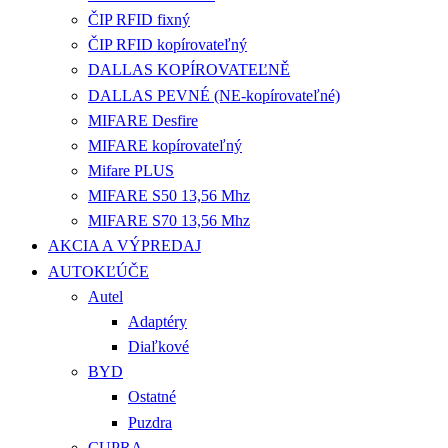
ČIP RFID fixný
ČIP RFID kopírovateľný
DALLAS KOPÍROVATEĽNĚ
DALLAS PEVNÉ (NE-kopírovateľné)
MIFARE Desfire
MIFARE kopírovateľný
Mifare PLUS
MIFARE S50 13,56 Mhz
MIFARE S70 13,56 Mhz
AKCIA A VÝPREDAJ
AUTOKĽÚČE
Autel
Adaptéry
Diaľkové
BYD
Ostatné
Puzdra
CUPRA