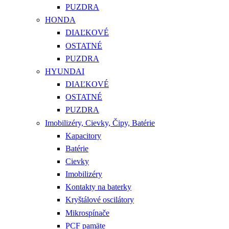
PUZDRA
HONDA
DIAĽKOVÉ
OSTATNÉ
PUZDRA
HYUNDAI
DIAĽKOVÉ
OSTATNÉ
PUZDRA
Imobilizéry, Cievky, Čipy, Batérie
Kapacitory
Batérie
Cievky
Imobilizéry
Kontakty na baterky
Kryštálové oscilátory
Mikrospínače
PCF pamäte