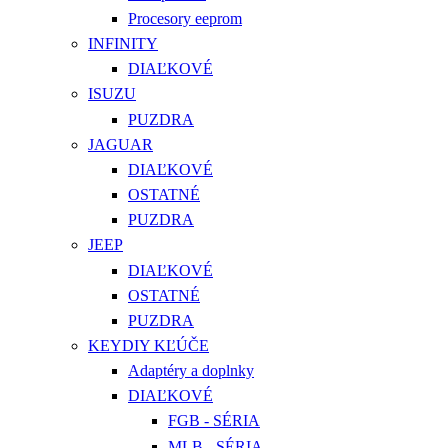
Procesory eeprom
INFINITY
DIAĽKOVÉ
ISUZU
PUZDRA
JAGUAR
DIAĽKOVÉ
OSTATNÉ
PUZDRA
JEEP
DIAĽKOVÉ
OSTATNÉ
PUZDRA
KEYDIY KĽÚČE
Adaptéry a doplnky
DIAĽKOVÉ
FGB - SÉRIA
MLB - SÉRIA