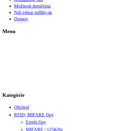
Možnosti doručenia
Náš eshop sufliky.sk
Domov
Menu
Kategórie
Obchod
RFID, MIFARE čipy
Errebi čipy
MIFARE / 125KHz