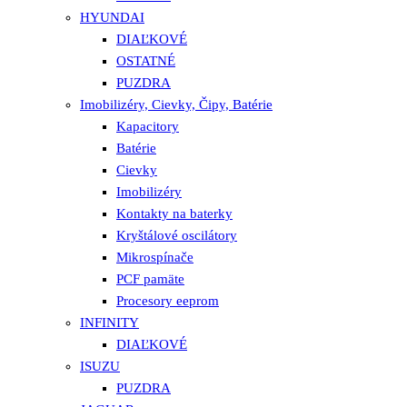
HYUNDAI
DIAĽKOVÉ
OSTATNÉ
PUZDRA
Imobilizéry, Cievky, Čipy, Batérie
Kapacitory
Batérie
Cievky
Imobilizéry
Kontakty na baterky
Kryštálové oscilátory
Mikrospínače
PCF pamäte
Procesory eeprom
INFINITY
DIAĽKOVÉ
ISUZU
PUZDRA