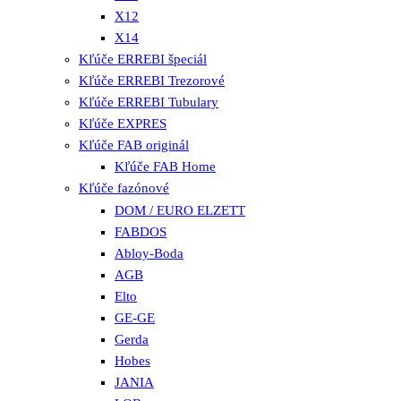
X12
X14
Kľúče ERREBI špeciál
Kľúče ERREBI Trezorové
Kľúče ERREBI Tubulary
Kľúče EXPRES
Kľúče FAB originál
Kľúče FAB Home
Kľúče fazónové
DOM / EURO ELZETT
FABDOS
Abloy-Boda
AGB
Elto
GE-GE
Gerda
Hobes
JANIA