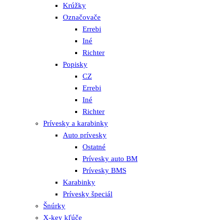
Krúžky
Označovače
Errebi
Iné
Richter
Popisky
CZ
Errebi
Iné
Richter
Prívesky a karabinky
Auto prívesky
Ostatné
Prívesky auto BM
Prívesky BMS
Karabinky
Prívesky špeciál
Šnúrky
X-key kľúče