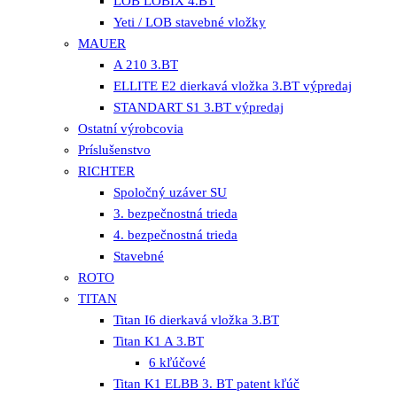
LOB LOBIX 4.BT
Yeti / LOB stavebné vložky
MAUER
A 210 3.BT
ELLITE E2 dierkavá vložka 3.BT výpredaj
STANDART S1 3.BT výpredaj
Ostatní výrobcovia
Príslušenstvo
RICHTER
Spoločný uzáver SU
3. bezpečnostná trieda
4. bezpečnostná trieda
Stavebné
ROTO
TITAN
Titan I6 dierkavá vložka 3.BT
Titan K1 A 3.BT
6 kľúčové
Titan K1 ELBB 3. BT patent kľúč