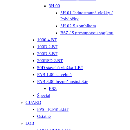
3H.00
3H.01 Jednostranné vložky /
Polvložky
3H.02 S gombíkom
BSZ / S prestupovou spojkou
1000 4.BT
100D 2.BT
200D 3.BT
200RSD 2.BT
50D stavebá vložka 1.BT
FAB 1.00 stavebná
FAB 3.00 bezpečnostná 3.tr
BSZ
Špecial
GUARD
FPS - (CPS) 3.BT
Ostatné
LOB