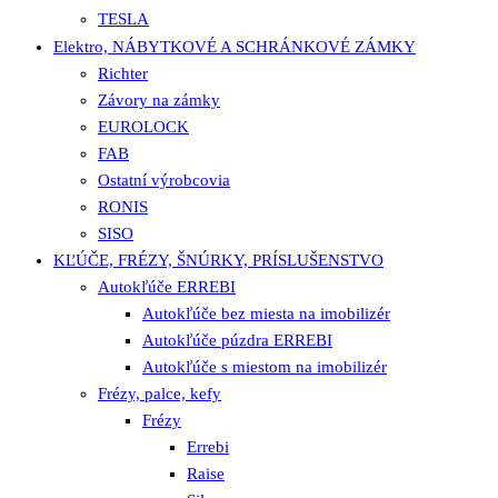
TESLA
Elektro, NÁBYTKOVÉ A SCHRÁNKOVÉ ZÁMKY
Richter
Závory na zámky
EUROLOCK
FAB
Ostatní výrobcovia
RONIS
SISO
KĽÚČE, FRÉZY, ŠNÚRKY, PRÍSLUŠENSTVO
Autokľúče ERREBI
Autokľúče bez miesta na imobilizér
Autokľúče púzdra ERREBI
Autokľúče s miestom na imobilizér
Frézy, palce, kefy
Frézy
Errebi
Raise