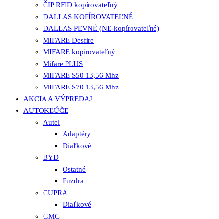
ČIP RFID kopírovateľný
DALLAS KOPÍROVATEĽNĚ
DALLAS PEVNÉ (NE-kopírovateľné)
MIFARE Desfire
MIFARE kopírovateľný
Mifare PLUS
MIFARE S50 13,56 Mhz
MIFARE S70 13,56 Mhz
AKCIA A VÝPREDAJ
AUTOKĽÚČE
Autel
Adaptéry
Diaľkové
BYD
Ostatné
Puzdra
CUPRA
Diaľkové
GMC