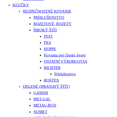
KĽUČKY
BEZPEČNOSTNÉ KOVANIE
PRÍSLUŠENSTVO
ROZETOVÉ, ROZETY
ŠIROKÝ ŠTÍT
FEST
FKS
HOPPE
Kovania pre činske dvere
OSTATNÍ VÝROBCOVIA
RICHTER
Príslušenstvo
ROSTEX
DELENÉ (HRANATÝ ŠTÍT)
GAMAR
MET-GAL
METAL-BUD
NOMET