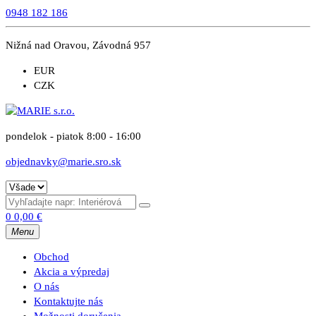
0948 182 186
Nižná nad Oravou, Závodná 957
EUR
CZK
pondelok - piatok 8:00 - 16:00
objednavky@marie.sro.sk
0
0,00
€
Menu
Obchod
Akcia a výpredaj
O nás
Kontaktujte nás