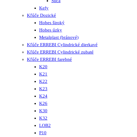
Silca
Kefy
Kľúče Dozické
Hobes široký
Hobes úzky
Metalplast (bránové)
Kľúče ERREBI Cylindrické dierkavé
Kľúče ERREBI Cylindrické zubaté
Kľúče ERREBI farebné
K20
K21
K22
K23
K24
K26
K30
K32
LOB2
P10