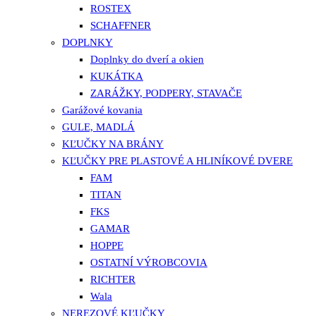
ROSTEX
SCHAFFNER
DOPLNKY
Doplnky do dverí a okien
KUKÁTKA
ZARÁŽKY, PODPERY, STAVAČE
Garážové kovania
GULE, MADLÁ
KĽUČKY NA BRÁNY
KĽUČKY PRE PLASTOVÉ A HLINÍKOVÉ DVERE
FAM
TITAN
FKS
GAMAR
HOPPE
OSTATNÍ VÝROBCOVIA
RICHTER
Wala
NEREZOVÉ KĽUČKY