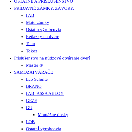
OSTATNÉ A PRÍSLUŠENSTVO
PRÍDAVNÉ ZÁMKY, ZÁVORY,
FAB
Moto zámky
Ostatní výrobcovia
Retiazky na dvere
Titan
Tokoz
Príslušenstvo na núdzové otváranie dverí
Master ®
SAMOZATVÁRAČE
Eco Schulte
BRANO
FAB- ASSA ABLOY
GEZE
GU
Montážne dosky
LOB
OstatnÍ výrobcovia