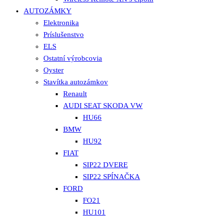
AUTOZÁMKY
Elektronika
Príslušenstvo
ELS
Ostatní výrobcovia
Oyster
Stavítka autozámkov
Renault
AUDI SEAT SKODA VW
HU66
BMW
HU92
FIAT
SIP22 DVERE
SIP22 SPÍNAČKA
FORD
FO21
HU101