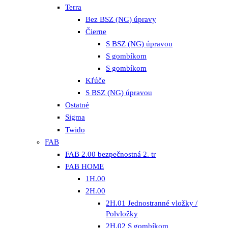
Terra
Bez BSZ (NG) úpravy
Čierne
S BSZ (NG) úpravou
S gombíkom
S gombíkom
Kľúče
S BSZ (NG) úpravou
Ostatné
Sigma
Twido
FAB
FAB 2.00 bezpečnostná 2. tr
FAB HOME
1H.00
2H.00
2H.01 Jednostranné vložky /
Polvložky
2H.02 S gombíkom