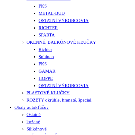
FKS
METAL-BUD
OSTATNÍ VÝROBCOVIA
RICHTER
SPARTA
OKENNÉ, BALKÓNOVÉ KĽUČKY
Richter
Sobinco
FKS
GAMAR
HOPPE
OSTATNÍ VÝROBCOVIA
PLASTOVÉ KĽUČKY
ROZETY okrúhle, hranaté, špecial,
Obaly autokľúčov
Ostatné
kožené
Silikónové