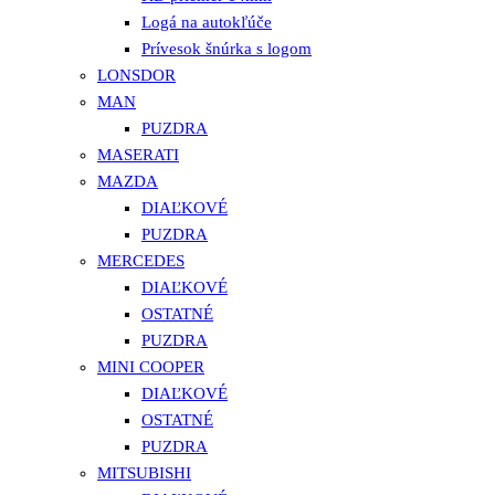
Logá na autokľúče
Prívesok šnúrka s logom
LONSDOR
MAN
PUZDRA
MASERATI
MAZDA
DIAĽKOVÉ
PUZDRA
MERCEDES
DIAĽKOVÉ
OSTATNÉ
PUZDRA
MINI COOPER
DIAĽKOVÉ
OSTATNÉ
PUZDRA
MITSUBISHI