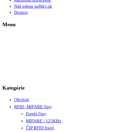
Možnosti doručenia
Náš eshop sufliky.sk
Domov
Menu
Kategórie
Obchod
RFID, MIFARE čipy
Errebi čipy
MIFARE / 125KHz
ČIP RFID fixný