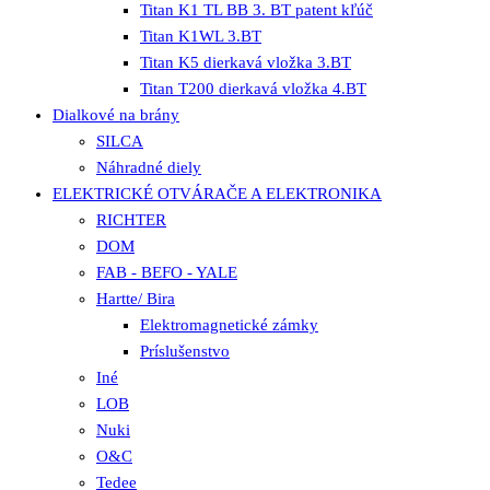
Titan K1 TL BB 3. BT patent kľúč
Titan K1WL 3.BT
Titan K5 dierkavá vložka 3.BT
Titan T200 dierkavá vložka 4.BT
Dialkové na brány
SILCA
Náhradné diely
ELEKTRICKÉ OTVÁRAČE A ELEKTRONIKA
RICHTER
DOM
FAB - BEFO - YALE
Hartte/ Bira
Elektromagnetické zámky
Príslušenstvo
Iné
LOB
Nuki
O&C
Tedee