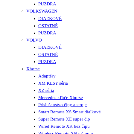
PUZDRA
VOLKSWAGEN
DIAĽKOVÉ
OSTATNÉ
PUZDRA
VOLVO
DIAĽKOVÉ
OSTATNÉ
PUZDRA
Xhorse
Adaptéry
XM KESY séria
XZ séria
Mercedes kľúče Xhorse
Príslušenstvo čipy a stroje
Smart Remote XS Smart dialkové
Super Remote XE super čip
Wired Remote XK bez čipu
Wireless Remote XN s čipom