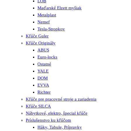
LOB
Maďarské Elzett myšiak
Metalplast
Nemef
Tesla-Stropkov
Kľúče Guler
Kľúče Originály
ABUS
Euro-locks
Ostatné
YALE
DOM
EVVA
Richter
Kľúče pre pracovné stroje a zariadenia
Kľúče SILCA
Nábytkové, elektro, špecial kľúče
Príslušenstvo ku kľúčom
Háky, Tabule, Prípravky