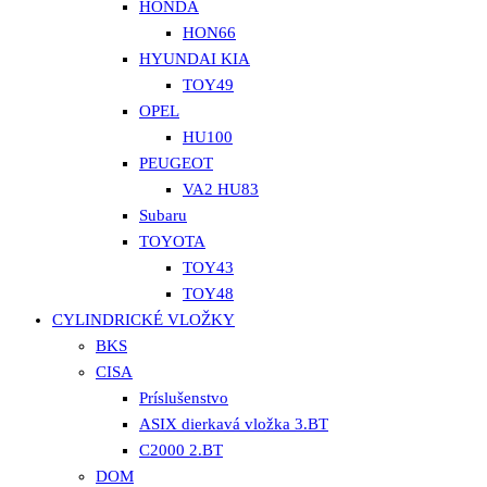
HONDA
HON66
HYUNDAI KIA
TOY49
OPEL
HU100
PEUGEOT
VA2 HU83
Subaru
TOYOTA
TOY43
TOY48
CYLINDRICKÉ VLOŽKY
BKS
CISA
Príslušenstvo
ASIX dierkavá vložka 3.BT
C2000 2.BT
DOM