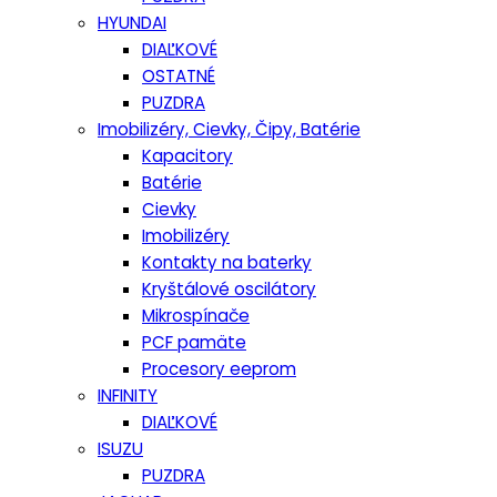
HYUNDAI
DIAĽKOVÉ
OSTATNÉ
PUZDRA
Imobilizéry, Cievky, Čipy, Batérie
Kapacitory
Batérie
Cievky
Imobilizéry
Kontakty na baterky
Kryštálové oscilátory
Mikrospínače
PCF pamäte
Procesory eeprom
INFINITY
DIAĽKOVÉ
ISUZU
PUZDRA