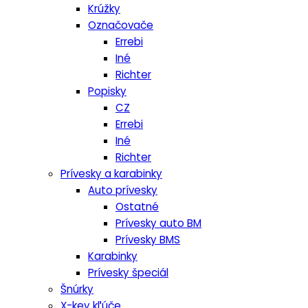
Krúžky
Označovače
Errebi
Iné
Richter
Popisky
CZ
Errebi
Iné
Richter
Prívesky a karabinky
Auto prívesky
Ostatné
Prívesky auto BM
Prívesky BMS
Karabinky
Prívesky špeciál
Šnúrky
X-key kľúče