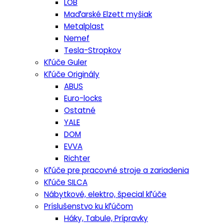
LOB
Maďarské Elzett myšiak
Metalplast
Nemef
Tesla-Stropkov
Kľúče Guler
Kľúče Originály
ABUS
Euro-locks
Ostatné
YALE
DOM
EVVA
Richter
Kľúče pre pracovné stroje a zariadenia
Kľúče SILCA
Nábytkové, elektro, špecial kľúče
Príslušenstvo ku kľúčom
Háky, Tabule, Prípravky