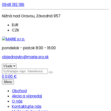
0948 182 186
Nižná nad Oravou, Závodná 957
EUR
CZK
pondelok - piatok 8:00 - 16:00
objednavky@marie.sro.sk
0
0,00
€
Menu
Obchod
Akcia a výpredaj
O nás
Kontaktujte nás