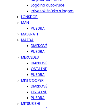
Logá na autokľúče
Prívesok šnúrka s logom
LONSDOR
MAN
PUZDRA
MASERATI
MAZDA
DIAĽKOVÉ
PUZDRA
MERCEDES
DIAĽKOVÉ
OSTATNÉ
PUZDRA
MINI COOPER
DIAĽKOVÉ
OSTATNÉ
PUZDRA
MITSUBISHI