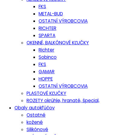
FKS
METAL-BUD
OSTATNÍ VÝROBCOVIA
RICHTER
SPARTA
OKENNÉ, BALKÓNOVÉ KĽUČKY
Richter
Sobinco
FKS
GAMAR
HOPPE
OSTATNÍ VÝROBCOVIA
PLASTOVÉ KĽUČKY
ROZETY okrúhle, hranaté, špecial,
Obaly autokľúčov
Ostatné
kožené
Silikónové