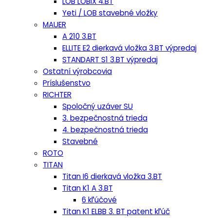
LOB LOBIX 4.BT
Yeti / LOB stavebné vložky
MAUER
A 210 3.BT
ELLITE E2 dierkavá vložka 3.BT výpredaj
STANDART S1 3.BT výpredaj
Ostatní výrobcovia
Príslušenstvo
RICHTER
Spoločný uzáver SU
3. bezpečnostná trieda
4. bezpečnostná trieda
Stavebné
ROTO
TITAN
Titan I6 dierkavá vložka 3.BT
Titan K1 A 3.BT
6 kľúčové
Titan K1 ELBB 3. BT patent kľúč