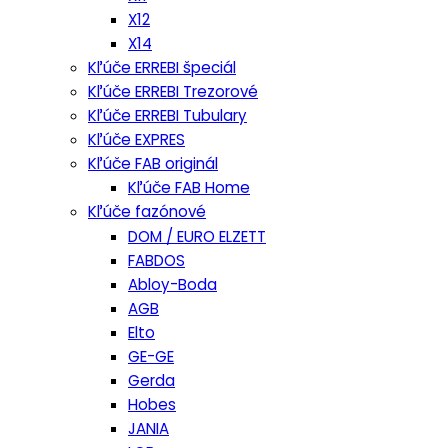
X12
X14
Kľúče ERREBI špeciál
Kľúče ERREBI Trezorové
Kľúče ERREBI Tubulary
Kľúče EXPRES
Kľúče FAB originál
Kľúče FAB Home
Kľúče fazónové
DOM / EURO ELZETT
FABDOS
Abloy-Boda
AGB
Elto
GE-GE
Gerda
Hobes
JANIA