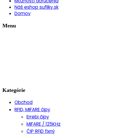
Možnosti doručenia
Náš eshop sufliky.sk
Domov
Menu
Kategórie
Obchod
RFID, MIFARE čipy
Errebi čipy
MIFARE / 125KHz
ČIP RFID fixný