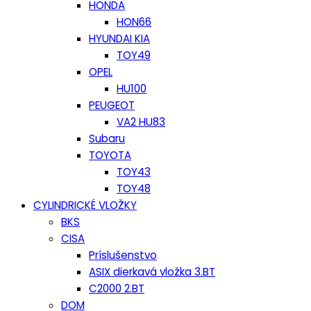
HONDA
HON66
HYUNDAI KIA
TOY49
OPEL
HU100
PEUGEOT
VA2 HU83
Subaru
TOYOTA
TOY43
TOY48
CYLINDRICKÉ VLOŽKY
BKS
CISA
Príslušenstvo
ASIX dierkavá vložka 3.BT
C2000 2.BT
DOM