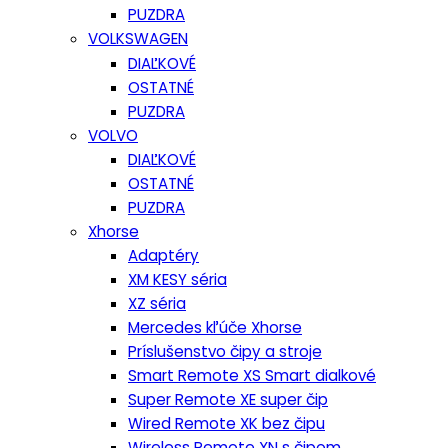
PUZDRA
VOLKSWAGEN
DIAĽKOVÉ
OSTATNÉ
PUZDRA
VOLVO
DIAĽKOVÉ
OSTATNÉ
PUZDRA
Xhorse
Adaptéry
XM KESY séria
XZ séria
Mercedes kľúče Xhorse
Príslušenstvo čipy a stroje
Smart Remote XS Smart dialkové
Super Remote XE super čip
Wired Remote XK bez čipu
Wireless Remote XN s čipom