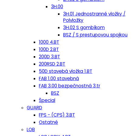
3H.00
3H.01 Jednostranné vložky /
Polvložky
3H.02 S gombíkom
BSZ / S prestupovou spojkou
1000 4.BT
100D 2.BT
200D 3.BT
200RSD 2.BT
50D stavebá vložka 1.BT
FAB 1.00 stavebná
FAB 3.00 bezpečnostná 3.tr
BSZ
Špecial
GUARD
FPS - (CPS) 3.BT
Ostatné
LOB