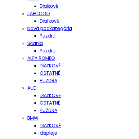
Dialkové
JAECCOO
Diaľkové
Nová podkategória
Puzdra
Scania
Puzdra
ALFA ROMEO
DIAĽKOVÉ
OSTATNÉ
PUZDRA
AUDI
DIAĽKOVÉ
OSTATNÉ
PUZDRA
BMW
DIAĽKOVÉ
displeje