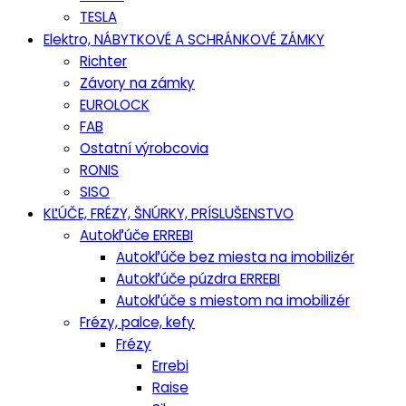
TESLA
Elektro, NÁBYTKOVÉ A SCHRÁNKOVÉ ZÁMKY
Richter
Závory na zámky
EUROLOCK
FAB
Ostatní výrobcovia
RONIS
SISO
KĽÚČE, FRÉZY, ŠNÚRKY, PRÍSLUŠENSTVO
Autokľúče ERREBI
Autokľúče bez miesta na imobilizér
Autokľúče púzdra ERREBI
Autokľúče s miestom na imobilizér
Frézy, palce, kefy
Frézy
Errebi
Raise