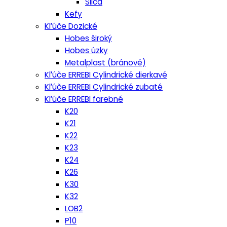
Silca
Kefy
Kľúče Dozické
Hobes široký
Hobes úzky
Metalplast (bránové)
Kľúče ERREBI Cylindrické dierkavé
Kľúče ERREBI Cylindrické zubaté
Kľúče ERREBI farebné
K20
K21
K22
K23
K24
K26
K30
K32
LOB2
P10