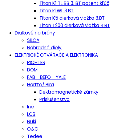
Titan K1 TL BB 3. BT patent kľúč
Titan K1WL 3.BT
Titan K5 dierkavá vložka 3.BT
Titan T200 dierkavá vložka 4.BT
Dialkové na brány
SILCA
Náhradné diely
ELEKTRICKÉ OTVÁRAČE A ELEKTRONIKA
RICHTER
DOM
FAB - BEFO - YALE
Hartte/ Bira
Elektromagnetické zámky
Príslušenstvo
Iné
LOB
Nuki
O&C
Tedee