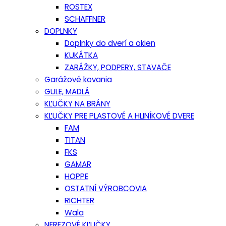
ROSTEX
SCHAFFNER
DOPLNKY
Doplnky do dverí a okien
KUKÁTKA
ZARÁŽKY, PODPERY, STAVAČE
Garážové kovania
GULE, MADLÁ
KĽUČKY NA BRÁNY
KĽUČKY PRE PLASTOVÉ A HLINÍKOVÉ DVERE
FAM
TITAN
FKS
GAMAR
HOPPE
OSTATNÍ VÝROBCOVIA
RICHTER
Wala
NEREZOVÉ KĽUČKY