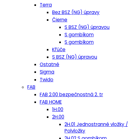
Terra
Bez BSZ (NG) úpravy
Čierne
S BSZ (NG) úpravou
S gombíkom
S gombíkom
Kľúče
S BSZ (NG) úpravou
Ostatné
Sigma
Twido
FAB
FAB 2.00 bezpečnostná 2. tr
FAB HOME
1H.00
2H.00
2H.01 Jednostranné vložky /
Polvložky
2H.02 S gombíkom