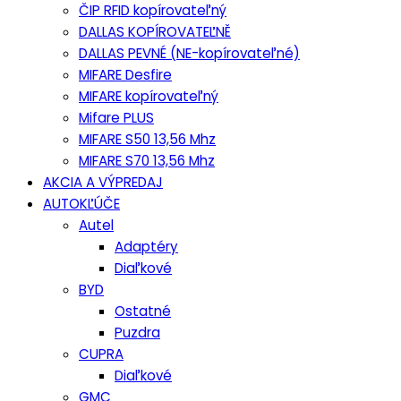
ČIP RFID kopírovateľný
DALLAS KOPÍROVATEĽNĚ
DALLAS PEVNÉ (NE-kopírovateľné)
MIFARE Desfire
MIFARE kopírovateľný
Mifare PLUS
MIFARE S50 13,56 Mhz
MIFARE S70 13,56 Mhz
AKCIA A VÝPREDAJ
AUTOKĽÚČE
Autel
Adaptéry
Diaľkové
BYD
Ostatné
Puzdra
CUPRA
Diaľkové
GMC