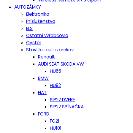
AUTOZÁMKY
Elektronika
Príslušenstvo
ELS
Ostatní výrobcovia
Oyster
Stavítka autozámkov
Renault
AUDI SEAT SKODA VW
HU66
BMW
HU92
FIAT
SIP22 DVERE
SIP22 SPÍNAČKA
FORD
FO21
HU101