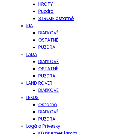
HROTY
Puzdra
STROJE ostatné
KIA
DIAĽKOVÉ
OSTATNÉ
PUZDRA
LADA
DIAĽKOVÉ
OSTATNÉ
PUZDRA
LAND ROVER
DIAĽKOVÉ
LEXUS
Ostatné
DIAĽKOVÉ
PUZDRA
Logá a Prívesky
KD priemer 14mm