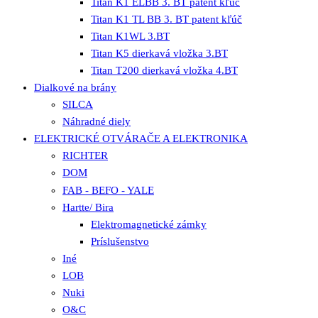
Titan K1 ELBB 3. BT patent kľúč
Titan K1 TL BB 3. BT patent kľúč
Titan K1WL 3.BT
Titan K5 dierkavá vložka 3.BT
Titan T200 dierkavá vložka 4.BT
Dialkové na brány
SILCA
Náhradné diely
ELEKTRICKÉ OTVÁRAČE A ELEKTRONIKA
RICHTER
DOM
FAB - BEFO - YALE
Hartte/ Bira
Elektromagnetické zámky
Príslušenstvo
Iné
LOB
Nuki
O&C