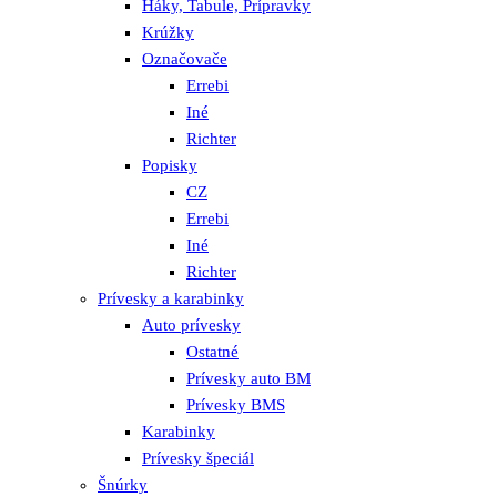
Háky, Tabule, Prípravky
Krúžky
Označovače
Errebi
Iné
Richter
Popisky
CZ
Errebi
Iné
Richter
Prívesky a karabinky
Auto prívesky
Ostatné
Prívesky auto BM
Prívesky BMS
Karabinky
Prívesky špeciál
Šnúrky