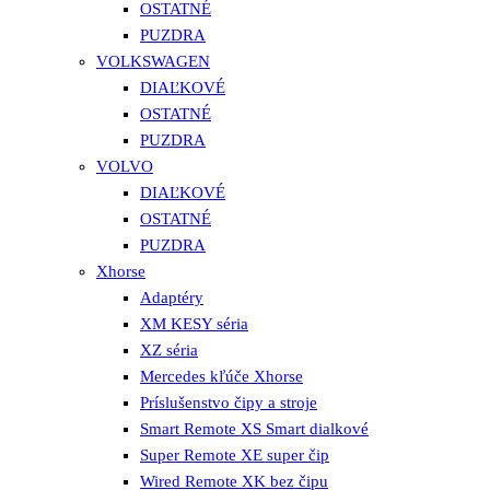
OSTATNÉ
PUZDRA
VOLKSWAGEN
DIAĽKOVÉ
OSTATNÉ
PUZDRA
VOLVO
DIAĽKOVÉ
OSTATNÉ
PUZDRA
Xhorse
Adaptéry
XM KESY séria
XZ séria
Mercedes kľúče Xhorse
Príslušenstvo čipy a stroje
Smart Remote XS Smart dialkové
Super Remote XE super čip
Wired Remote XK bez čipu