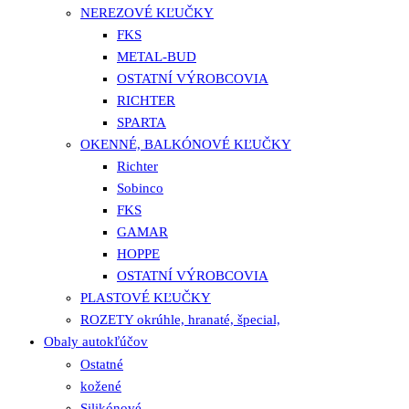
NEREZOVÉ KĽUČKY
FKS
METAL-BUD
OSTATNÍ VÝROBCOVIA
RICHTER
SPARTA
OKENNÉ, BALKÓNOVÉ KĽUČKY
Richter
Sobinco
FKS
GAMAR
HOPPE
OSTATNÍ VÝROBCOVIA
PLASTOVÉ KĽUČKY
ROZETY okrúhle, hranaté, špecial,
Obaly autokľúčov
Ostatné
kožené
Silikónové