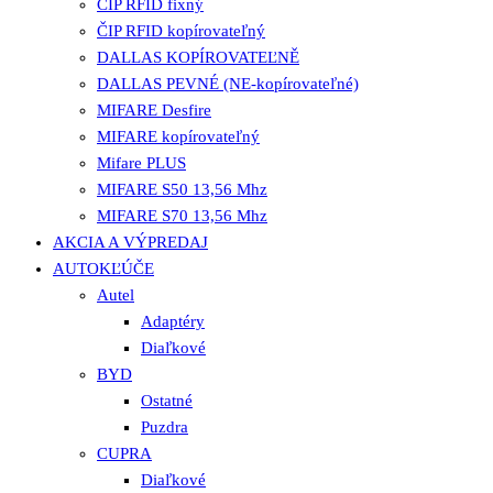
ČIP RFID fixný
ČIP RFID kopírovateľný
DALLAS KOPÍROVATEĽNĚ
DALLAS PEVNÉ (NE-kopírovateľné)
MIFARE Desfire
MIFARE kopírovateľný
Mifare PLUS
MIFARE S50 13,56 Mhz
MIFARE S70 13,56 Mhz
AKCIA A VÝPREDAJ
AUTOKĽÚČE
Autel
Adaptéry
Diaľkové
BYD
Ostatné
Puzdra
CUPRA
Diaľkové