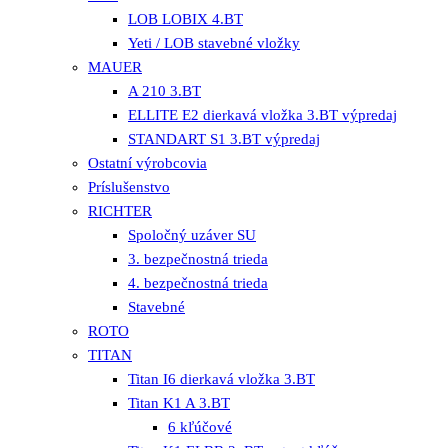
LOB LOBIX 4.BT
Yeti / LOB stavebné vložky
MAUER
A 210 3.BT
ELLITE E2 dierkavá vložka 3.BT výpredaj
STANDART S1 3.BT výpredaj
Ostatní výrobcovia
Príslušenstvo
RICHTER
Spoločný uzáver SU
3. bezpečnostná trieda
4. bezpečnostná trieda
Stavebné
ROTO
TITAN
Titan I6 dierkavá vložka 3.BT
Titan K1 A 3.BT
6 kľúčové