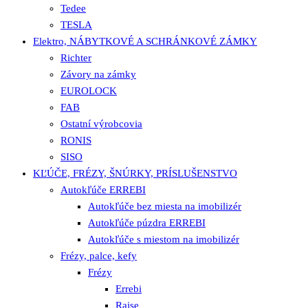
Tedee
TESLA
Elektro, NÁBYTKOVÉ A SCHRÁNKOVÉ ZÁMKY
Richter
Závory na zámky
EUROLOCK
FAB
Ostatní výrobcovia
RONIS
SISO
KĽÚČE, FRÉZY, ŠNÚRKY, PRÍSLUŠENSTVO
Autokľúče ERREBI
Autokľúče bez miesta na imobilizér
Autokľúče púzdra ERREBI
Autokľúče s miestom na imobilizér
Frézy, palce, kefy
Frézy
Errebi
Raise