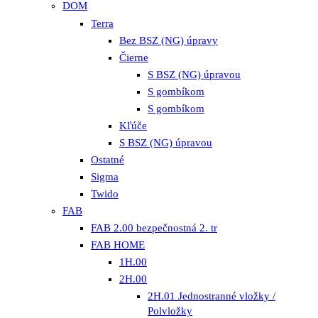
DOM
Terra
Bez BSZ (NG) úpravy
Čierne
S BSZ (NG) úpravou
S gombíkom
S gombíkom
Kľúče
S BSZ (NG) úpravou
Ostatné
Sigma
Twido
FAB
FAB 2.00 bezpečnostná 2. tr
FAB HOME
1H.00
2H.00
2H.01 Jednostranné vložky /
Polvložky