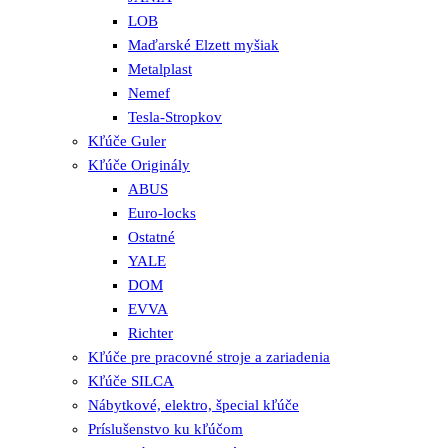
LOB
Maďarské Elzett myšiak
Metalplast
Nemef
Tesla-Stropkov
Kľúče Guler
Kľúče Originály
ABUS
Euro-locks
Ostatné
YALE
DOM
EVVA
Richter
Kľúče pre pracovné stroje a zariadenia
Kľúče SILCA
Nábytkové, elektro, špecial kľúče
Príslušenstvo ku kľúčom