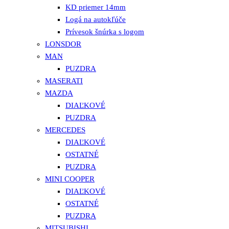
KD priemer 14mm
Logá na autokľúče
Prívesok šnúrka s logom
LONSDOR
MAN
PUZDRA
MASERATI
MAZDA
DIAĽKOVÉ
PUZDRA
MERCEDES
DIAĽKOVÉ
OSTATNÉ
PUZDRA
MINI COOPER
DIAĽKOVÉ
OSTATNÉ
PUZDRA
MITSUBISHI