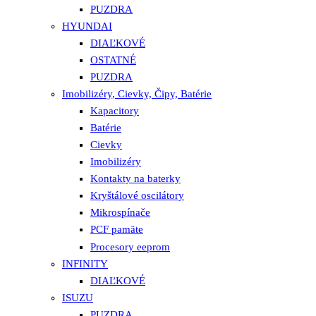
PUZDRA
HYUNDAI
DIAĽKOVÉ
OSTATNÉ
PUZDRA
Imobilizéry, Cievky, Čipy, Batérie
Kapacitory
Batérie
Cievky
Imobilizéry
Kontakty na baterky
Kryštálové oscilátory
Mikrospínače
PCF pamäte
Procesory eeprom
INFINITY
DIAĽKOVÉ
ISUZU
PUZDRA