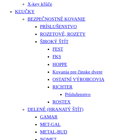
X-key kľúče
KĽUČKY
BEZPEČNOSTNÉ KOVANIE
PRÍSLUŠENSTVO
ROZETOVÉ, ROZETY
ŠIROKÝ ŠTÍT
FEST
FKS
HOPPE
Kovania pre činske dvere
OSTATNÍ VÝROBCOVIA
RICHTER
Príslušenstvo
ROSTEX
DELENÉ (HRANATÝ ŠTÍT)
GAMAR
MET-GAL
METAL-BUD
NOMET