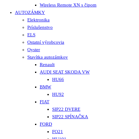
Wireless Remote XN s čipom
AUTOZÁMKY
Elektronika
Príslušenstvo
ELS
Ostatní výrobcovia
Oyster
Stavítka autozámkov
Renault
AUDI SEAT SKODA VW
HU66
BMW
HU92
FIAT
SIP22 DVERE
SIP22 SPÍNAČKA
FORD
FO21