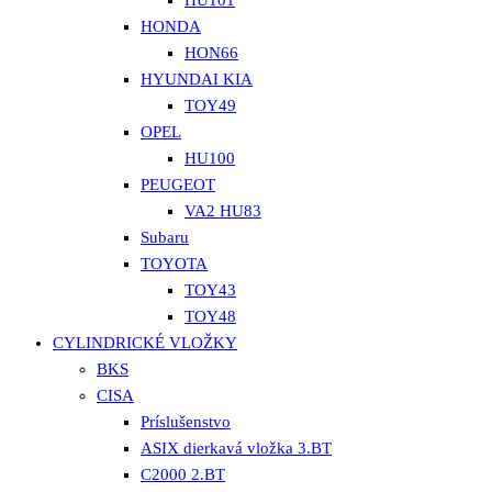
HU101
HONDA
HON66
HYUNDAI KIA
TOY49
OPEL
HU100
PEUGEOT
VA2 HU83
Subaru
TOYOTA
TOY43
TOY48
CYLINDRICKÉ VLOŽKY
BKS
CISA
Príslušenstvo
ASIX dierkavá vložka 3.BT
C2000 2.BT