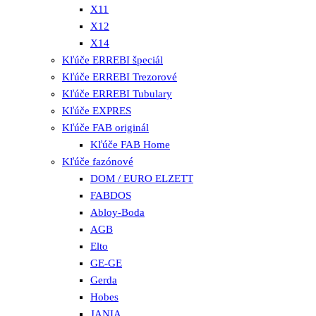
X11
X12
X14
Kľúče ERREBI špeciál
Kľúče ERREBI Trezorové
Kľúče ERREBI Tubulary
Kľúče EXPRES
Kľúče FAB originál
Kľúče FAB Home
Kľúče fazónové
DOM / EURO ELZETT
FABDOS
Abloy-Boda
AGB
Elto
GE-GE
Gerda
Hobes
JANIA