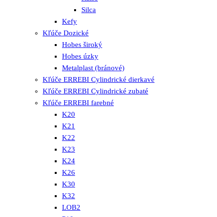
Silca
Kefy
Kľúče Dozické
Hobes široký
Hobes úzky
Metalplast (bránové)
Kľúče ERREBI Cylindrické dierkavé
Kľúče ERREBI Cylindrické zubaté
Kľúče ERREBI farebné
K20
K21
K22
K23
K24
K26
K30
K32
LOB2