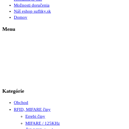
Možnosti doručenia
Náš eshop sufliky.sk
Domov
Menu
Kategórie
Obchod
RFID, MIFARE čipy
Errebi čipy
MIFARE / 125KHz