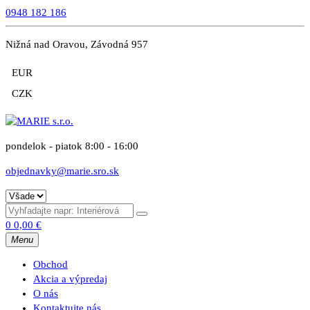
0948 182 186
Nižná nad Oravou, Závodná 957
EUR
CZK
pondelok - piatok 8:00 - 16:00
objednavky@marie.sro.sk
0
0,00
€
Menu
Obchod
Akcia a výpredaj
O nás
Kontaktujte nás