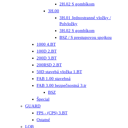
2H.02 S gombíkom
3H.00
3H.01 Jednostranné vložky /
Polvložky
3H.02 S gombíkom
BSZ / S prestupovou spojkou
1000 4.BT
100D 2.BT
200D 3.BT
200RSD 2.BT
50D stavebá vložka 1.BT
FAB 1.00 stavebná
FAB 3.00 bezpečnostná 3.tr
BSZ
Špecial
GUARD
FPS - (CPS) 3.BT
Ostatné
LOB